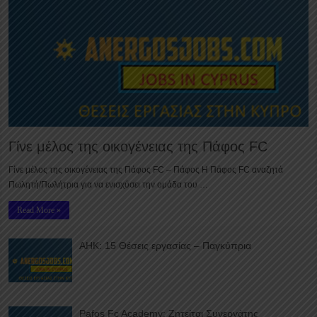
Γίνε μέλος της οικογένειας της Πάφος FC
Γίνε μέλος της οικογένειας της Πάφος FC – Πάφος Η Πάφος FC αναζητά
Πωλητή/Πωλήτρια για να ενισχύσει την ομάδα του …
Read More »
ΑΗΚ: 15 Θέσεις εργασίας – Παγκύπρια
Pafos Fc Academy: Ζητείται Συνεργάτης