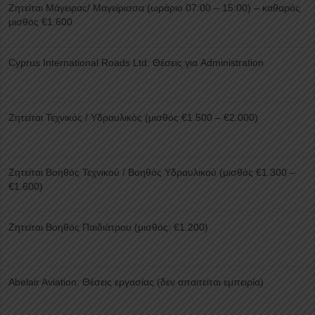
Ζητείται Μάγειρας/ Μαγείρισσα (ωράριο 07:00 – 15:00) – καθαρός
μισθός €1.600
Cyprus International Roads Ltd: Θέσεις για Administration
Ζητείται Τεχνικός / Υδραυλικός (μισθός €1.500 – €2.000)
Ζητείται Βοηθός Τεχνικού / Βοηθός Υδραυλικού (μισθός €1.300 –
€1.600)
Ζητείται Βοηθός Παιδιάτρου (μισθός: €1.200)
Abelair Aviation: Θέσεις εργασίας (δεν απαιτείται εμπειρία)