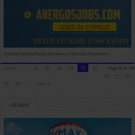
Ζητείται Νεαρός/Νεαρή Απόφοιτος Πολιτικός Μηχανικός
30
« First
...
10
20
28
29
31
Page 30 of 740
32
»
40
50
60
...
Last »
- RE/MAX