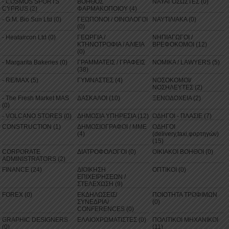
- COSMOS SPORTS
ΒΟΗΘΟΣ
ΝΑΥΑΓΟΣΩΣΤΕΣ (0)
CYPRUS (2)
ΦΑΡΜΑΚΟΠΟΙΟΥ (4)
- G.M. Bio Sun Ltd (0)
ΓΕΩΠΟΝΟΙ / ΟΙΝΟΛΟΓΟΙ
ΝΑΥΤΙΛΙΑΚΑ (0)
(0)
- Heataircon Ltd (0)
ΓΕΩΡΓΙΑ /
ΝΗΠΙΑΓΩΓΟΙ /
ΚΤΗΝΟΤΡΟΦΙΑ / ΑΛΙΕΙΑ
ΒΡΕΦΟΚΟΜΟΙ (12)
(0)
- Margarita Bakeries (0)
ΓΡΑΜΜΑΤΕΙΣ / ΓΡΑΦΕΙΣ
ΝΟΜΙΚΑ / LAWYERS (5)
(38)
- RE/MAX (5)
ΓΥΜΝΑΣΤΕΣ (4)
ΝΟΣΟΚΟΜΟΙ/
ΝΟΣΗΛΕΥΤΕΣ (2)
- The Fresh Market MAS
ΔΑΣΚΑΛΟΙ (10)
ΞΕΝΟΔΟΧΕΙΑ (2)
(0)
- VOLCANO STORES (0)
ΔΗΜΟΣΙΑ ΥΠΗΡΕΣΙΑ (12)
ΟΔΗΓΟΙ - ΠΛΑΣΙΕ (7)
CONSTRUCTION (1)
ΔΗΜΟΣΙΟΓΡΑΦΟΙ / ΜΜΕ
ΟΔΗΓΟΙ
(4)
(delivery,taxi,φορτηγών)
(15)
CORPORATE
ΔΙΑΤΡΟΦΟΛΟΓΟΙ (0)
ΟΙΚΙΑΚΟΙ ΒΟΗΘΟΙ (0)
ADMINISTRATORS (2)
FINANCE (24)
ΔΙΟΙΚΗΣΗ
ΟΠΤΙΚΟΙ (0)
ΕΠΙΧΕΙΡΗΣΕΩΝ /
ΣΤΕΛΕΧΩΣΗ (9)
FOREX (0)
ΕΚΔΗΛΩΣΕΙΣ/
ΠΟΙΟΤΗΤΑ ΤΡΟΦΙΜΩΝ
ΣΥΝΕΔΡΙΑ/
(0)
CONFERENCES (0)
GRAPHIC DESIGNERS
ΕΛΑΙΟΧΡΩΜΑΤΙΣΤΕΣ (0)
ΠΟΛΙΤΙΚΟΙ ΜΗΧΑΝΙΚΟΙ
(0)
(11)