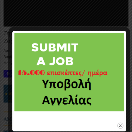
Ζητούνται Ζαχαροπλάστης/τρια & Βοηθός
Ζαχαροπλάστης/τρια
Αρτοποιεία – Ζαχαροπλαστεία Μαργαρίτα: Ζητούνται Ζαχαροπλάστης/τρια &
Βοηθός Ζαχαροπλάστης/τρια – Ξυλοφάγου Τα Αρτοποιεία – Ζαχαροπλαστεία
Μαργαρίτα ζητούν να προσλάβουν Ζαχαροπλάστης/τρια & …
Read More »
Ζητούνται Οδηγοί Πωλήσεων (ωράριο
4:30πμ-11:00πμ)
Ζητείται Προσωπικό (α) Τμήμα Συντήρησης και
(β) Οδηγοί Φορτηγών και Trailers