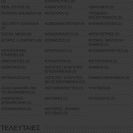
(1)
ΚΑΘΑΡΙΣΤΡΙΕΣ (6)
REAL ESTATE (6)
ΚΑΘΗΓΗΤΕΣ (5)
ΥΔΡΑΥΛΙΚΟΙ (3)
RUSSIAN SPEAKING (0)
ΚΗΠΟΥΡΟΙ (1)
ΥΠΟΔΟΧΗ /
RECEPTIONISTS (5)
SECURITY/ ΑΣΦΑΛΕΙΑ
ΚΟΙΝΩΝΙΚΗ ΕΡΓΑΣΙΑ (5)
ΦΑΡΜΑΚΟΠΟΙΟΙ (1)
(3)
SOCIAL MEDIA (0)
ΚΟΙΝΩΝΙΟΛΟΓΟΙ (3)
ΦΡΟΝΤΙΣΤΡΙΕΣ (2)
ΑΓΟΡΕΣ / LOGISTICS (0)
ΚΟΜΜΩΤΕΣ (1)
ΦΥΣΙΚΟΙ / ΒΙΟΛΟΓΟΙ /
ΧΗΜΙΚΟΙ (1)
ΑΕΡΟΠΟΡΙΚΕΣ
ΚΡΕΟΠΩΛΕΣ (1)
ΦΥΣΙΟΘΕΡΑΠΕΥΤΕΣ (4)
ΕΤΑΙΡΕΙΕΣ (0)
ΑΙΜΟΛΗΠΤΕΣ (2)
ΚΤΗΝΙΑΤΡΟΙ (0)
ΦΩΤΟΓΡΑΦΟΙ (1)
ΑΙΣΘΗΤΙΚΟΙ (1)
ΛΟΓΙΣΤΕΣ / ΕΛΕΓΚΤΕΣ -
ΧΗΜΙΚΟΙ (4)
ΕΓΚΕΚΡΙΜΕΝΟΙ (5)
ΑΚΤΙΝΟΛΟΓΟΙ (0)
ΛΟΓΙΣΤΕΣ / ΕΛΕΓΚΤΕΣ -
ΧΗΜΙΚΟΙ ΜΗΧΑΝΙΚΟΙ (3)
ΜΗ ΕΓΚΕΚΡΙΜΕΝΟΙ (22)
ΑΛΛΑ / ΔΙΑΦΟΡΑ / ΜΗ
ΛΟΓΟΘΕΡΑΠΕΥΤΕΣ (1)
ΨΥΚΤΙΚΟΙ (0)
ΤΑΞΙΝΟΜΗΜΕΝΑ (1)
ΑΝΘΡΩΠΙΝΟ
ΜΑΓΕΙΡΕΣ (2)
ΨΥΧΟΛΟΓΟΙ (7)
ΔΥΝΑΜΙΚΟ/HR (1)
ΑΠΟΘΗΚΑΡΙΟΙ (3)
ΜΑΓΕΙΡΕΣ - ΒΟΗΘΟΙ
ΚΟΥΖΙΝΑΣ (0)
ΤΕΛΕΥΤΑΙΕΣ