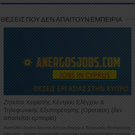
ΘΕΣΕΙΣ ΠΟΥ ΔΕΝ ΑΠΑΙΤΟΥΝ ΕΜΠΕΙΡΙΑ
Ζητείται Χειριστής Κέντρου Ελέγχου &
Τηλεφωνικής Εξυπηρέτησης (Operator) (δεν
απαιτείται εμπειρία)
Alarms360: Ζητείται Χειριστής Κέντρου Ελέγχου & Τηλεφωνικής Εξυπηρέτησης
(Operator) – Λεμεσός Η Alarms360 στη Λεμεσό προσλαμβάνει! Θέση: Χειριστής