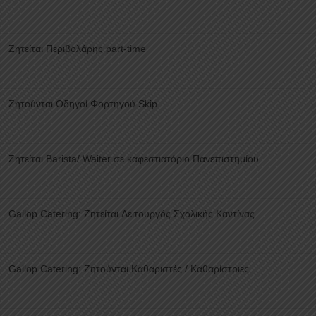
Ζητείται Περιβολάρης part-time
Ζητούνται Οδηγοί Φορτηγού Skip
Ζητείται Barista/ Waiter σε καφεστιατόριο Πανεπιστημίου
Gallop Catering: Ζητείται Λειτουργός Σχολικής Καντίνας
Gallop Catering: Ζητούνται Καθαριστές / Καθαρίστριες