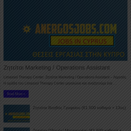
Ζητείται Marketing / Operations Assistant
Limassol Therapy Center: Ζητείται Marketing / Operations Assistant – Λεμεσός
Η ομάδα του Limassol Therapy Center μεγαλώνει και αναζητούμε ένα …
Read More »
Ζητείται Βοηθός Γραφείου (€1.500 καθαρά + 13ος)
Ζητείται Οδηγός/ Μεταφορέας (€1.500 καθαρά +