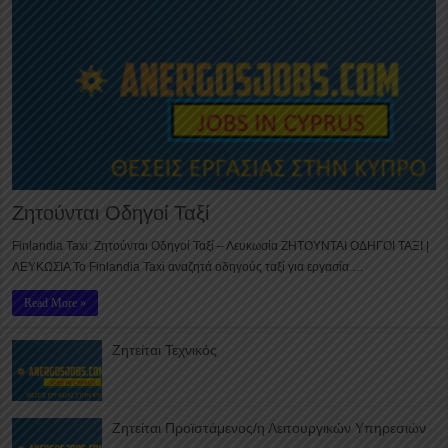
Ζητούνται Οδηγοί Ταξί
Finlandia Taxi: Ζητούνται Οδηγοί Ταξί – Λευκωσία ΖΗΤΟΥΝΤΑΙ ΟΔΗΓΟΙ ΤΑΞΙ |
ΛΕΥΚΩΣΙΑ Το Finlandia Taxi αναζητά οδηγούς ταξί για εργασία …
Read More »
Ζητείται Τεχνικός
Ζητείται Προϊστάμενος/η Λειτουργικών Υπηρεσιών