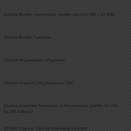
Ζητείται Βοηθός Λογιστηρίου (μισθός μικτά €1.600 – €1.800)
Ζητείται Βοηθός Γραφείου
Ζητείται Μηχανολόγος Μηχανικός
Ζητείται Χειριστής Μηχανημάτων CNC
Ζητείται Διοικητική Λειτουργός εξ Αποστάσεως (μισθός €1.200 –
€1.600 καθαρά)
RE/MAX Cyprus: Ζητείται Marketing Assistant