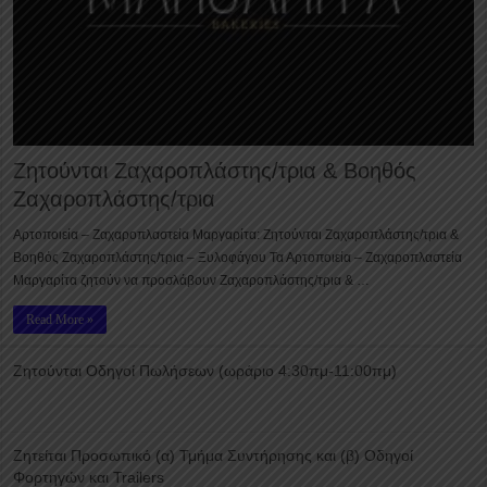
Ζητούνται Ζαχαροπλάστης/τρια & Βοηθός
Ζαχαροπλάστης/τρια
Αρτοποιεία – Ζαχαροπλαστεία Μαργαρίτα: Ζητούνται Ζαχαροπλάστης/τρια &
Βοηθός Ζαχαροπλάστης/τρια – Ξυλοφάγου Τα Αρτοποιεία – Ζαχαροπλαστεία
Μαργαρίτα ζητούν να προσλάβουν Ζαχαροπλάστης/τρια & …
Read More »
Ζητούνται Οδηγοί Πωλήσεων (ωράριο 4:30πμ-11:00πμ)
Ζητείται Προσωπικό (α) Τμήμα Συντήρησης και (β) Οδηγοί
Φορτηγών και Trailers