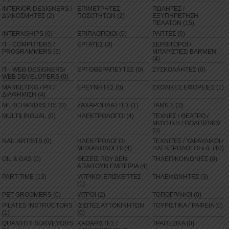
INTERIOR DESIGNERS /
ΕΠΙΜΕΤΡΗΤΕΣ
ΠΩΛΗΤΕΣ /
ΔΙΑΚΟΣΜΗΤΕΣ (2)
ΠΟΣΟΤΗΤΩΝ (2)
ΕΞΥΠΗΡΕΤΗΣΗ
ΠΕΛΑΤΩΝ (15)
INTERNSHIPS (0)
ΕΠΙΠΛΟΠΟΙΟΙ (0)
ΡΑΠΤΕΣ (0)
IT - COMPUTERS /
ΕΡΓΑΤΕΣ (3)
ΣΕΡΒΙΤΟΡΟΙ /
PROGRAMMERS (3)
ΜΠΑΡΙΣΤΕΣ/ BARMEN
(4)
IT - WEB DESIGNERS/
ΕΡΓΟΘΕΡΑΠΕΥΤΕΣ (0)
ΣΥΣΚΟΛΛΗΤΕΣ (0)
WEB DEVELOPERS (0)
MARKETING / PR /
ΕΡΕΥΝΗΤΕΣ (0)
ΣΧΟΛΙΚΕΣ ΕΦΟΡΕΙΕΣ (1)
ΔΙΑΦΗΜΙΣΗ (4)
MERCHANDISERS (0)
ΖΑΧΑΡΟΠΛΑΣΤΕΣ (1)
ΤΑΜΙΕΣ (3)
MULTILINGUAL (0)
ΗΛΕΚΤΡΟΛΟΓΟΙ (4)
ΤΕΧΝΕΣ / ΘΕΑΤΡΟ /
ΜΟΥΣΙΚΗ / ΠΟΛΙΤΙΣΜΟΣ
(0)
NAIL ARTISTS (0)
ΗΛΕΚΤΡΟΛΟΓΟΙ
ΤΕΧΝΙΤΕΣ / ΥΔΡΑΥΛΙΚΟΙ /
ΜΗΧΑΝΟΛΟΓΟΙ (4)
ΗΛΕΚΤΡΟΛΟΓΟΙ κ.ά. (10)
OIL & GAS (0)
ΘΕΣΕΙΣ ΠΟΥ ΔΕΝ
ΤΗΛΕΠΙΚΟΙΝΩΝΙΕΣ (0)
ΑΠΑΙΤΟΥΝ ΕΜΠΕΙΡΙΑ (4)
PART-TIME (13)
ΙΑΤΡΙΚΟΙ ΕΠΙΣΚΕΠΤΕΣ
ΤΗΛΕΦΩΝΗΤΕΣ (3)
(1)
PET GROOMERS (0)
ΙΑΤΡΟΙ (2)
ΤΟΠΟΓΡΑΦΟΙ (0)
PILATES INSTRUCTORS
ΙΣΙΩΤΕΣ ΑΥΤΟΚΙΝΗΤΩΝ
ΤΟΥΡΙΣΤΙΚΑ ΓΡΑΦΕΙΑ (0)
(1)
(0)
QUANTITY SURVEYORS
ΚΑΘΑΡΙΣΤΕΣ /
ΤΡΑΠΕΖΙΚΑ (0)