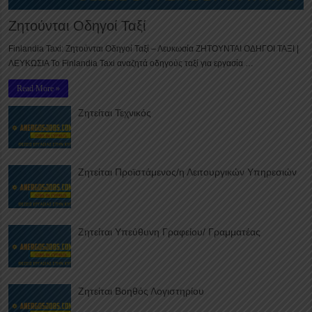
Ζητούνται Οδηγοί Ταξί
Finlandia Taxi: Ζητούνται Οδηγοί Ταξί – Λευκωσία ΖΗΤΟΥΝΤΑΙ ΟΔΗΓΟΙ ΤΑΞΙ |
ΛΕΥΚΩΣΙΑ Το Finlandia Taxi αναζητά οδηγούς ταξί για εργασία …
Read More »
Ζητείται Τεχνικός
Ζητείται Προϊστάμενος/η Λειτουργικών Υπηρεσιών
Ζητείται Υπεύθυνη Γραφείου/ Γραμματέας
Ζητείται Βοηθός Λογιστηρίου