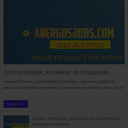
Ζητείται Βοηθός Αποθήκης σε Φαρμακείο
Angelina Pharmacy: Ζητείται Βοηθός Αποθήκης – Λάρνακα Η ομάδα μας
μεγαλώνει! Αναζητούμε ένα υπεύθυνο, οργανωτικό και δραστήριο άτομο για τη
…
Read More »
Ζητείται Υπάλληλος για γέμισμα και ανεφοδιασμό
αυτόματων πωλητών