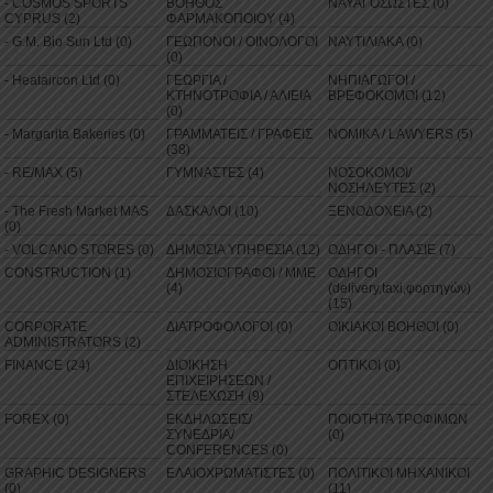
- COSMOS SPORTS
ΒΟΗΘΟΣ
ΝΑΥΑΓΟΣΩΣΤΕΣ (0)
CYPRUS (2)
ΦΑΡΜΑΚΟΠΟΙΟΥ (4)
- G.M. Bio Sun Ltd (0)
ΓΕΩΠΟΝΟΙ / ΟΙΝΟΛΟΓΟΙ
ΝΑΥΤΙΛΙΑΚΑ (0)
(0)
- Heataircon Ltd (0)
ΓΕΩΡΓΙΑ /
ΝΗΠΙΑΓΩΓΟΙ /
ΚΤΗΝΟΤΡΟΦΙΑ / ΑΛΙΕΙΑ
ΒΡΕΦΟΚΟΜΟΙ (12)
(0)
- Margarita Bakeries (0)
ΓΡΑΜΜΑΤΕΙΣ / ΓΡΑΦΕΙΣ
ΝΟΜΙΚΑ / LAWYERS (5)
(38)
- RE/MAX (5)
ΓΥΜΝΑΣΤΕΣ (4)
ΝΟΣΟΚΟΜΟΙ/
ΝΟΣΗΛΕΥΤΕΣ (2)
- The Fresh Market MAS
ΔΑΣΚΑΛΟΙ (10)
ΞΕΝΟΔΟΧΕΙΑ (2)
(0)
- VOLCANO STORES (0)
ΔΗΜΟΣΙΑ ΥΠΗΡΕΣΙΑ (12)
ΟΔΗΓΟΙ - ΠΛΑΣΙΕ (7)
CONSTRUCTION (1)
ΔΗΜΟΣΙΟΓΡΑΦΟΙ / ΜΜΕ
ΟΔΗΓΟΙ
(4)
(delivery,taxi,φορτηγών)
(15)
CORPORATE
ΔΙΑΤΡΟΦΟΛΟΓΟΙ (0)
ΟΙΚΙΑΚΟΙ ΒΟΗΘΟΙ (0)
ADMINISTRATORS (2)
FINANCE (24)
ΔΙΟΙΚΗΣΗ
ΟΠΤΙΚΟΙ (0)
ΕΠΙΧΕΙΡΗΣΕΩΝ /
ΣΤΕΛΕΧΩΣΗ (9)
FOREX (0)
ΕΚΔΗΛΩΣΕΙΣ/
ΠΟΙΟΤΗΤΑ ΤΡΟΦΙΜΩΝ
ΣΥΝΕΔΡΙΑ/
(0)
CONFERENCES (0)
GRAPHIC DESIGNERS
ΕΛΑΙΟΧΡΩΜΑΤΙΣΤΕΣ (0)
ΠΟΛΙΤΙΚΟΙ ΜΗΧΑΝΙΚΟΙ
(0)
(11)