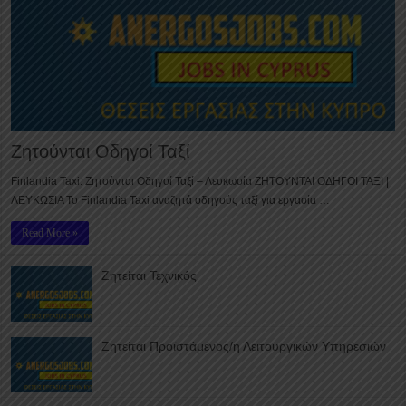
Ζητούνται Οδηγοί Ταξί
Finlandia Taxi: Ζητούνται Οδηγοί Ταξί – Λευκωσία ΖΗΤΟΥΝΤΑΙ ΟΔΗΓΟΙ ΤΑΞΙ |
ΛΕΥΚΩΣΙΑ Το Finlandia Taxi αναζητά οδηγούς ταξί για εργασία …
Read More »
Ζητείται Τεχνικός
Ζητείται Προϊστάμενος/η Λειτουργικών Υπηρεσιών