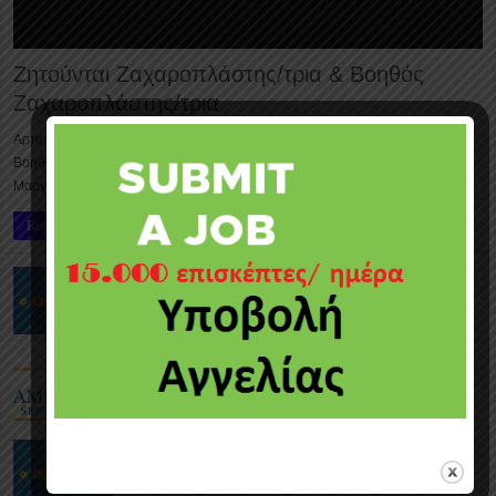
Ζητούνται Ζαχαροπλάστης/τρια & Βοηθός
Ζαχαροπλάστης/τρια
Αρτοποιεία – Ζαχαροπλαστεία Μαργαρίτα: Ζητούνται Ζαχαροπλάστης/τρια &
Βοηθός Ζαχαροπλάστης/τρια – Ξυλοφάγου Τα Αρτοποιεία – Ζαχαροπλαστεία
Μαργαρίτα ζητούν να προσλάβουν Ζαχαροπλάστης/τρια & …
Read More »
Ζητούνται Οδηγοί Πωλήσεων (ωράριο
4:30πμ-11:00πμ)
Ζητείται Προσωπικό (α) Τμήμα Συντήρησης και
(β) Οδηγοί Φορτηγών και Trailers
Ζητείται Βοηθός Λογιστηρίου (μισθός μικτά €1.600
– €1.800)