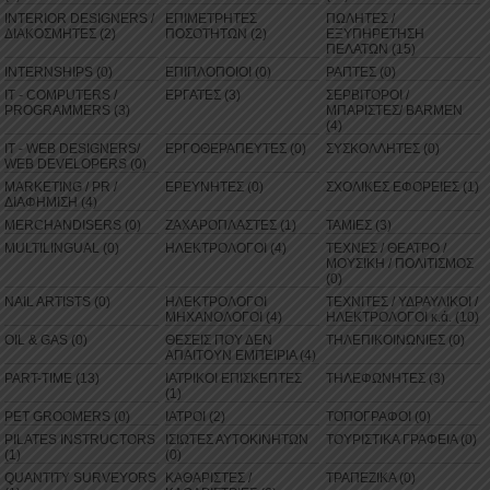
INTERIOR DESIGNERS /
ΕΠΙΜΕΤΡΗΤΕΣ
ΠΩΛΗΤΕΣ /
ΔΙΑΚΟΣΜΗΤΕΣ (2)
ΠΟΣΟΤΗΤΩΝ (2)
ΕΞΥΠΗΡΕΤΗΣΗ
ΠΕΛΑΤΩΝ (15)
INTERNSHIPS (0)
ΕΠΙΠΛΟΠΟΙΟΙ (0)
ΡΑΠΤΕΣ (0)
IT - COMPUTERS /
ΕΡΓΑΤΕΣ (3)
ΣΕΡΒΙΤΟΡΟΙ /
PROGRAMMERS (3)
ΜΠΑΡΙΣΤΕΣ/ BARMEN
(4)
IT - WEB DESIGNERS/
ΕΡΓΟΘΕΡΑΠΕΥΤΕΣ (0)
ΣΥΣΚΟΛΛΗΤΕΣ (0)
WEB DEVELOPERS (0)
MARKETING / PR /
ΕΡΕΥΝΗΤΕΣ (0)
ΣΧΟΛΙΚΕΣ ΕΦΟΡΕΙΕΣ (1)
ΔΙΑΦΗΜΙΣΗ (4)
MERCHANDISERS (0)
ΖΑΧΑΡΟΠΛΑΣΤΕΣ (1)
ΤΑΜΙΕΣ (3)
MULTILINGUAL (0)
ΗΛΕΚΤΡΟΛΟΓΟΙ (4)
ΤΕΧΝΕΣ / ΘΕΑΤΡΟ /
ΜΟΥΣΙΚΗ / ΠΟΛΙΤΙΣΜΟΣ
(0)
NAIL ARTISTS (0)
ΗΛΕΚΤΡΟΛΟΓΟΙ
ΤΕΧΝΙΤΕΣ / ΥΔΡΑΥΛΙΚΟΙ /
ΜΗΧΑΝΟΛΟΓΟΙ (4)
ΗΛΕΚΤΡΟΛΟΓΟΙ κ.ά. (10)
OIL & GAS (0)
ΘΕΣΕΙΣ ΠΟΥ ΔΕΝ
ΤΗΛΕΠΙΚΟΙΝΩΝΙΕΣ (0)
ΑΠΑΙΤΟΥΝ ΕΜΠΕΙΡΙΑ (4)
PART-TIME (13)
ΙΑΤΡΙΚΟΙ ΕΠΙΣΚΕΠΤΕΣ
ΤΗΛΕΦΩΝΗΤΕΣ (3)
(1)
PET GROOMERS (0)
ΙΑΤΡΟΙ (2)
ΤΟΠΟΓΡΑΦΟΙ (0)
PILATES INSTRUCTORS
ΙΣΙΩΤΕΣ ΑΥΤΟΚΙΝΗΤΩΝ
ΤΟΥΡΙΣΤΙΚΑ ΓΡΑΦΕΙΑ (0)
(1)
(0)
QUANTITY SURVEYORS
ΚΑΘΑΡΙΣΤΕΣ /
ΤΡΑΠΕΖΙΚΑ (0)