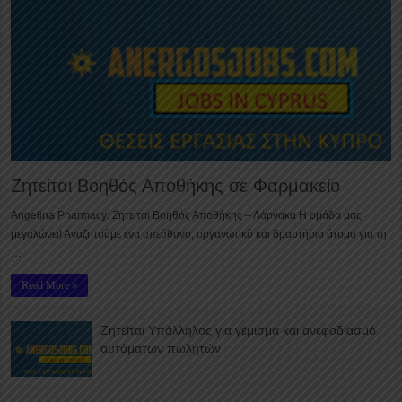
Ζητείται Βοηθός Αποθήκης σε Φαρμακείο
Angelina Pharmacy: Ζητείται Βοηθός Αποθήκης – Λάρνακα Η ομάδα μας
μεγαλώνει! Αναζητούμε ένα υπεύθυνο, οργανωτικό και δραστήριο άτομο για τη
…
Read More »
Ζητείται Υπάλληλος για γέμισμα και ανεφοδιασμό
αυτόματων πωλητών