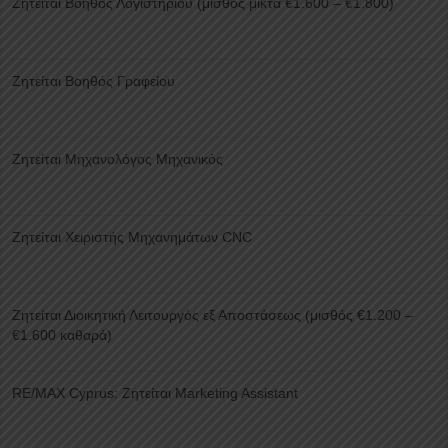
Ζητείται Βοηθός Λογιστηρίου (μισθός μικτά €1.600 – €1.800)
Ζητείται Βοηθός Γραφείου
Ζητείται Μηχανολόγος Μηχανικός
Ζητείται Χειριστής Μηχανημάτων CNC
Ζητείται Διοικητική Λειτουργός εξ Αποστάσεως (μισθός €1.200 –
€1.600 καθαρά)
RE/MAX Cyprus: Ζητείται Marketing Assistant