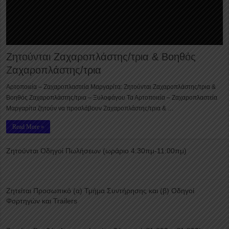
Ζητούνται Ζαχαροπλάστης/τρια & Βοηθός
Ζαχαροπλάστης/τρια
Αρτοποιεία – Ζαχαροπλαστεία Μαργαρίτα: Ζητούνται Ζαχαροπλάστης/τρια &
Βοηθός Ζαχαροπλάστης/τρια – Ξυλοφάγου Τα Αρτοποιεία – Ζαχαροπλαστεία
Μαργαρίτα ζητούν να προσλάβουν Ζαχαροπλάστης/τρια & …
Read More »
Ζητούνται Οδηγοί Πωλήσεων (ωράριο 4:30πμ-11:00πμ)
Ζητείται Προσωπικό (α) Τμήμα Συντήρησης και (β) Οδηγοί
Φορτηγών και Trailers