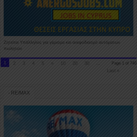
Ζητείται Υπάλληλος για γέμισμα και ανεφοδιασμό αυτόματων
πωλητών
1
2
3
4
5
»
10
20
30
...
Page 1 of 740
Last »
- RE/MAX