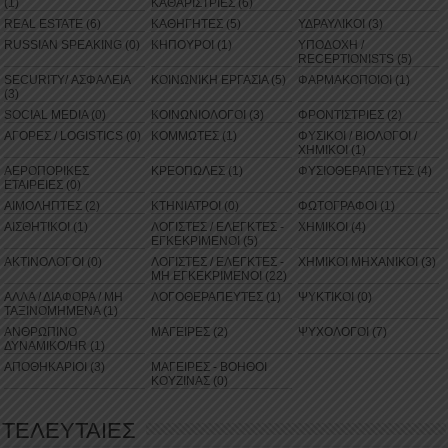
(1)
ΚΑΘΑΡΙΣΤΡΙΕΣ (6)
REAL ESTATE (6)
ΚΑΘΗΓΗΤΕΣ (5)
ΥΔΡΑΥΛΙΚΟΙ (3)
RUSSIAN SPEAKING (0)
ΚΗΠΟΥΡΟΙ (1)
ΥΠΟΔΟΧΗ /
RECEPTIONISTS (5)
SECURITY/ ΑΣΦΑΛΕΙΑ
ΚΟΙΝΩΝΙΚΗ ΕΡΓΑΣΙΑ (5)
ΦΑΡΜΑΚΟΠΟΙΟΙ (1)
(3)
SOCIAL MEDIA (0)
ΚΟΙΝΩΝΙΟΛΟΓΟΙ (3)
ΦΡΟΝΤΙΣΤΡΙΕΣ (2)
ΑΓΟΡΕΣ / LOGISTICS (0)
ΚΟΜΜΩΤΕΣ (1)
ΦΥΣΙΚΟΙ / ΒΙΟΛΟΓΟΙ /
ΧΗΜΙΚΟΙ (1)
ΑΕΡΟΠΟΡΙΚΕΣ
ΚΡΕΟΠΩΛΕΣ (1)
ΦΥΣΙΟΘΕΡΑΠΕΥΤΕΣ (4)
ΕΤΑΙΡΕΙΕΣ (0)
ΑΙΜΟΛΗΠΤΕΣ (2)
ΚΤΗΝΙΑΤΡΟΙ (0)
ΦΩΤΟΓΡΑΦΟΙ (1)
ΑΙΣΘΗΤΙΚΟΙ (1)
ΛΟΓΙΣΤΕΣ / ΕΛΕΓΚΤΕΣ -
ΧΗΜΙΚΟΙ (4)
ΕΓΚΕΚΡΙΜΕΝΟΙ (5)
ΑΚΤΙΝΟΛΟΓΟΙ (0)
ΛΟΓΙΣΤΕΣ / ΕΛΕΓΚΤΕΣ -
ΧΗΜΙΚΟΙ ΜΗΧΑΝΙΚΟΙ (3)
ΜΗ ΕΓΚΕΚΡΙΜΕΝΟΙ (22)
ΑΛΛΑ / ΔΙΑΦΟΡΑ / ΜΗ
ΛΟΓΟΘΕΡΑΠΕΥΤΕΣ (1)
ΨΥΚΤΙΚΟΙ (0)
ΤΑΞΙΝΟΜΗΜΕΝΑ (1)
ΑΝΘΡΩΠΙΝΟ
ΜΑΓΕΙΡΕΣ (2)
ΨΥΧΟΛΟΓΟΙ (7)
ΔΥΝΑΜΙΚΟ/HR (1)
ΑΠΟΘΗΚΑΡΙΟΙ (3)
ΜΑΓΕΙΡΕΣ - ΒΟΗΘΟΙ
ΚΟΥΖΙΝΑΣ (0)
ΤΕΛΕΥΤΑΙΕΣ