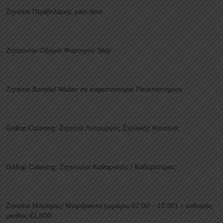
Ζητείται Περιβολάρης part-time
Ζητούνται Οδηγοί Φορτηγού Skip
Ζητείται Barista/ Waiter σε καφεστιατόριο Πανεπιστημίου
Gallop Catering: Ζητείται Λειτουργός Σχολικής Καντίνας
Gallop Catering: Ζητούνται Καθαριστές / Καθαρίστριες
Ζητείται Μάγειρας/ Μαγείρισσα (ωράριο 07:00 – 15:00) – καθαρός
μισθός €1.600