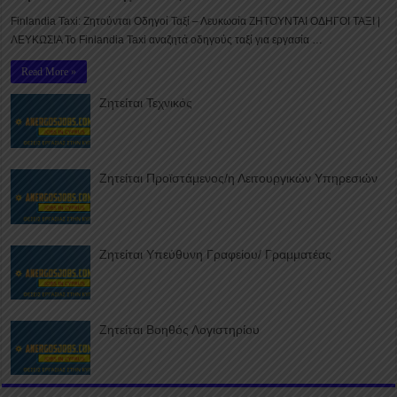
Finlandia Taxi: Ζητούνται Οδηγοί Ταξί – Λευκωσία ΖΗΤΟΥΝΤΑΙ ΟΔΗΓΟΙ ΤΑΞΙ |
ΛΕΥΚΩΣΙΑ Το Finlandia Taxi αναζητά οδηγούς ταξί για εργασία …
Read More »
Ζητείται Τεχνικός
Ζητείται Προϊστάμενος/η Λειτουργικών Υπηρεσιών
Ζητείται Υπεύθυνη Γραφείου/ Γραμματέας
Ζητείται Βοηθός Λογιστηρίου