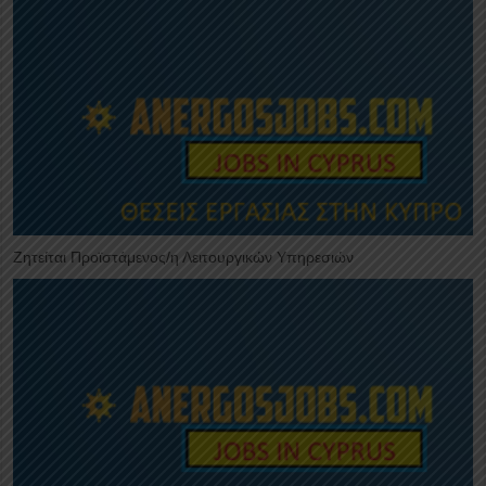
Ζητείται Προϊστάμενος/η Λειτουργικών Υπηρεσιών