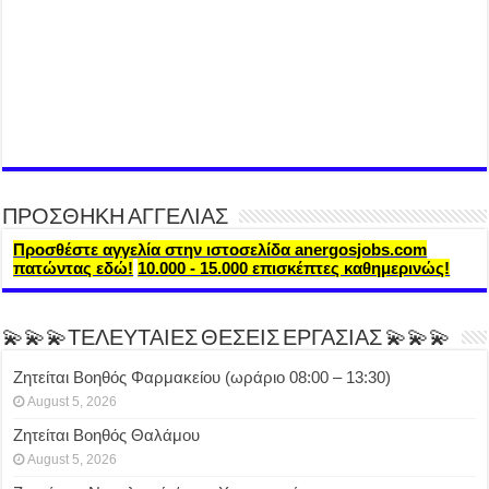
ΠΡΟΣΘΗΚΗ ΑΓΓΕΛΙΑΣ
Προσθέστε αγγελία στην ιστοσελίδα anergosjobs.com
πατώντας εδώ!
10.000 - 15.000 επισκέπτες καθημερινώς!
💫💫💫ΤΕΛΕΥΤΑΙΕΣ ΘΕΣΕΙΣ ΕΡΓΑΣΙΑΣ 💫💫💫
Ζητείται Βοηθός Φαρμακείου (ωράριο 08:00 – 13:30)
August 5, 2026
Ζητείται Βοηθός Θαλάμου
August 5, 2026