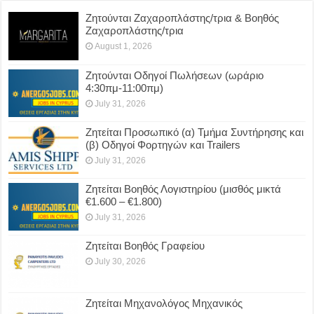
Ζητούνται Ζαχαροπλάστης/τρια & Βοηθός
Ζαχαροπλάστης/τρια
August 1, 2026
Ζητούνται Οδηγοί Πωλήσεων (ωράριο
4:30πμ-11:00πμ)
July 31, 2026
Ζητείται Προσωπικό (α) Τμήμα Συντήρησης και
(β) Οδηγοί Φορτηγών και Trailers
July 31, 2026
Ζητείται Βοηθός Λογιστηρίου (μισθός μικτά
€1.600 – €1.800)
July 31, 2026
Ζητείται Βοηθός Γραφείου
July 30, 2026
Ζητείται Μηχανολόγος Μηχανικός