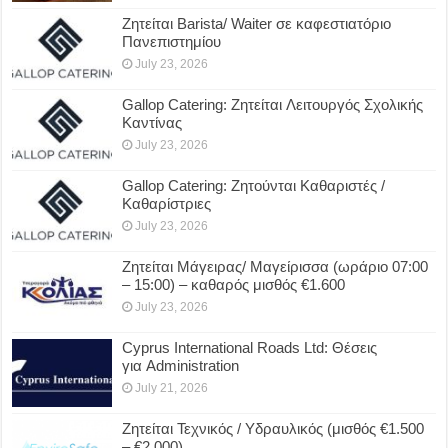
Ζητείται Barista/ Waiter σε καφεστιατόριο
Πανεπιστημίου
July 23, 2026
Gallop Catering: Ζητείται Λειτουργός Σχολικής
Καντίνας
July 23, 2026
Gallop Catering: Ζητούνται Καθαριστές /
Καθαρίστριες
July 23, 2026
Ζητείται Μάγειρας/ Μαγείρισσα (ωράριο 07:00
– 15:00) – καθαρός μισθός €1.600
July 23, 2026
Cyprus International Roads Ltd: Θέσεις
για Administration
July 21, 2026
Ζητείται Τεχνικός / Υδραυλικός (μισθός €1.500
– €2.000)