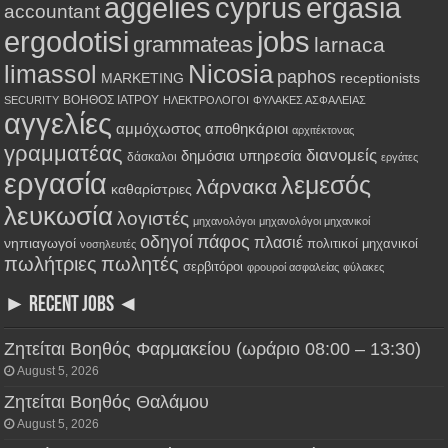
aggelies
cyprus
ergasia
accountant
ergodotisi
jobs
grammateas
larnaca
Nicosia
limassol
paphos
MARKETING
receptionists
ΒΟΗΘΟΣ ΙΑΤΡΟΥ
SECURITY
ΗΛΕΚΤΡΟΛΟΓΟΙ
ΦΥΛΑΚΕΣ ΑΣΦΑΛΕΙΑΣ
αγγελίες
αμμόχωστος
αποθηκάριοι
αρχιτέκτονας
γραμματέας
διανομείς
δημόσια υπηρεσία
δάσκαλοι
εργάτες
εργασία
λεμεσός
λάρνακα
καθαρίστριες
λευκωσία
λογιστές
μηχανολόγοι
μηχανολόγοι μηχανικοί
οδηγοί
πάφος
πλασιέ
νηπιαγωγοί
πολιτικοί μηχανικοί
νοσηλευτές
πωλήτριες
πωλητές
σερβιτόροι
φρουροί ασφαλείας
φύλακες
► RECENT JOBS ◄
Ζητείται Βοηθός Φαρμακείου (ωράριο 08:00 – 13:30)
August 5, 2026
Ζητείται Βοηθός Θαλάμου
August 5, 2026