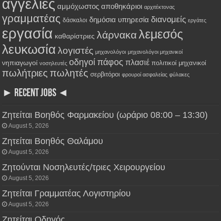
αγγελίες
αμμόχωστος
αποθηκάριοι
αρχιτέκτονας
γραμματέας
διανομείς
δημόσια υπηρεσία
δάσκαλοι
εργάτες
εργασία
λεμεσός
λάρνακα
καθαρίστριες
λευκωσία
λογιστές
μηχανολόγοι
μηχανολόγοι μηχανικοί
οδηγοί
πάφος
πλασιέ
νηπιαγωγοί
πολιτικοί μηχανικοί
νοσηλευτές
πωλήτριες
πωλητές
σερβιτόροι
φρουροί ασφαλείας
φύλακες
► RECENT JOBS ◄
Ζητείται Βοηθός Φαρμακείου (ωράριο 08:00 – 13:30)
August 5, 2026
Ζητείται Βοηθός Θαλάμου
August 5, 2026
Ζητούνται Νοσηλευτές/τριες Χειρουργείου
August 5, 2026
Ζητείται Γραμματέας Λογιστηρίου
August 5, 2026
Ζητείται Οδηγός