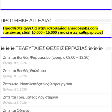
ΠΡΟΣΘΗΚΗ ΑΓΓΕΛΙΑΣ
Προσθέστε αγγελία στην ιστοσελίδα anergosjobs.com
πατώντας εδώ!
10.000 - 15.000 επισκέπτες καθημερινώς!
💫💫💫ΤΕΛΕΥΤΑΙΕΣ ΘΕΣΕΙΣ ΕΡΓΑΣΙΑΣ 💫💫💫
Ζητείται Βοηθός Φαρμακείου (ωράριο 08:00 – 13:30)
August 5, 2026
Ζητείται Βοηθός Θαλάμου
August 5, 2026
Ζητούνται Νοσηλευτές/τριες Χειρουργείου
August 5, 2026
Ζητείται Γραμματέας Λογιστηρίου
August 5, 2026
Ζητείται Οδηγός