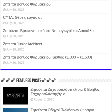
Ζητείται Βοηθός Φαρμακείου
July 30, 2026
CYTA: Θέσεις εργασίας
July 30, 2026
Ζητούνται Βρεφονηπιοκόμοι, Νηπιαγωγοί και Δασκάλοι
July 30, 2026
Ζητείται Junior Architect
July 30, 2026
Ζητείται Βοηθός Φαρμακείου (μισθός €1.300 – €1.500)
July 30, 2026
🌠🌠🌠 FEATURED POSTS🌠🌠🌠
Ζητούνται Ζαχαροπλάστης/τρια & Βοηθός
Ζαχαροπλάστης/τρια
August 1, 2026
Ζητούνται Οδηγοί Πωλήσεων (ωράριο