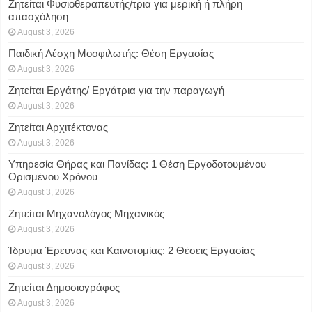
Ζητείται Φυσιοθεραπευτής/τρια για μερική ή πλήρη
απασχόληση
August 3, 2026
Παιδική Λέσχη Μοσφιλωτής: Θέση Εργασίας
August 3, 2026
Ζητείται Εργάτης/ Εργάτρια για την παραγωγή
August 3, 2026
Ζητείται Αρχιτέκτονας
August 3, 2026
Υπηρεσία Θήρας και Πανίδας: 1 Θέση Eργοδοτουμένου
Oρισμένου Xρόνου
August 3, 2026
Ζητείται Μηχανολόγος Μηχανικός
August 3, 2026
Ίδρυμα Έρευνας και Καινοτομίας: 2 Θέσεις Εργασίας
August 3, 2026
Ζητείται Δημοσιογράφος
August 3, 2026