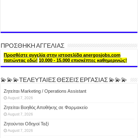
ΠΡΟΣΘΗΚΗ ΑΓΓΕΛΙΑΣ
Προσθέστε αγγελία στην ιστοσελίδα anergosjobs.com
πατώντας εδώ!
10.000 - 15.000 επισκέπτες καθημερινώς!
💫💫💫ΤΕΛΕΥΤΑΙΕΣ ΘΕΣΕΙΣ ΕΡΓΑΣΙΑΣ 💫💫💫
Ζητείται Marketing / Operations Assistant
August 7, 2026
Ζητείται Βοηθός Αποθήκης σε Φαρμακείο
August 7, 2026
Ζητούνται Οδηγοί Ταξί
August 7, 2026