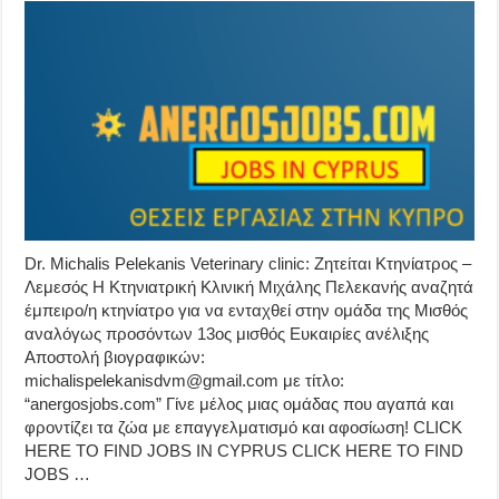
Dr. Michalis Pelekanis Veterinary clinic: Ζητείται Κτηνίατρος –
Λεμεσός Η Κτηνιατρική Κλινική Μιχάλης Πελεκανής αναζητά
έμπειρο/η κτηνίατρο για να ενταχθεί στην ομάδα της Μισθός
αναλόγως προσόντων 13ος μισθός Ευκαιρίες ανέλιξης
Αποστολή βιογραφικών:
michalispelekanisdvm@gmail.com με τίτλο:
“anergosjobs.com” Γίνε μέλος μιας ομάδας που αγαπά και
φροντίζει τα ζώα με επαγγελματισμό και αφοσίωση! CLICK
HERE TO FIND JOBS IN CYPRUS CLICK HERE TO FIND
JOBS …