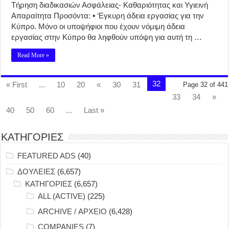
Τήρηση διαδικασιών Ασφάλειας- Καθαριότητας και Υγιεινή
Απαραίτητα Προσόντα: ▪︎ ‘Εγκυρη άδεια εργασίας για την
Κύπρο. Μόνο οι υποψήφιοι που έχουν νόμιμη άδεια
εργασίας στην Κύπρο θα ληφθούν υπόψη για αυτή τη …
Read More »
32
« First
...
10
20
«
30
31
Page 32 of 441
33
34
»
40
50
60
...
Last »
ΚΑΤΗΓΟΡΙΕΣ
FEATURED ADS
(40)
ΔΟΥΛΕΙΕΣ
(6,657)
ΚΑΤΗΓΟΡΙΕΣ
(6,657)
ALL (ACTIVE)
(225)
ARCHIVE / ΑΡΧΕΙΟ
(6,428)
COMPANIES
(7)