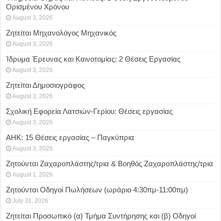
Oρισμένου Xρόνου
August 3, 2026
Ζητείται Μηχανολόγος Μηχανικός
August 3, 2026
Ίδρυμα Έρευνας και Καινοτομίας: 2 Θέσεις Εργασίας
August 3, 2026
Ζητείται Δημοσιογράφος
August 3, 2026
Σχολική Εφορεία Λατσιών-Γερίου: Θέσεις εργασίας
August 3, 2026
ΑΗΚ: 15 Θέσεις εργασίας – Παγκύπρια
August 3, 2026
Ζητούνται Ζαχαροπλάστης/τρια & Βοηθός Ζαχαροπλάστης/τρια
August 1, 2026
Ζητούνται Οδηγοί Πωλήσεων (ωράριο 4:30πμ-11:00πμ)
July 31, 2026
Ζητείται Προσωπικό (α) Τμήμα Συντήρησης και (β) Οδηγοί