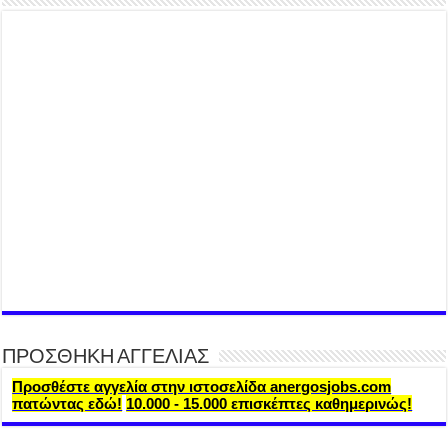
ΠΡΟΣΘΗΚΗ ΑΓΓΕΛΙΑΣ
Προσθέστε αγγελία στην ιστοσελίδα anergosjobs.com
πατώντας εδώ!
10.000 - 15.000 επισκέπτες καθημερινώς!