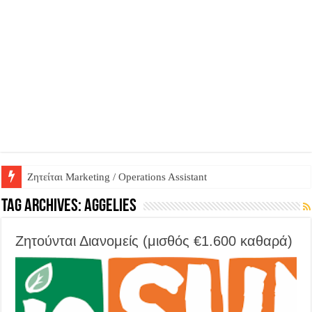
Ζητείται Marketing / Operations Assistant
Ζητείται Βοηθός Αποθήκης σε Φαρμακείο
Tag Archives:
aggelies
Ζητούνται Διανομείς (μισθός €1.600 καθαρά)