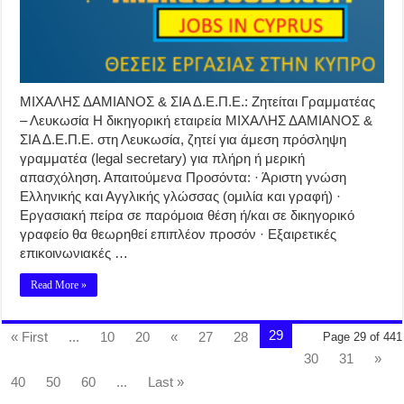
ΜΙΧΑΛΗΣ ΔΑΜΙΑΝΟΣ & ΣΙΑ Δ.Ε.Π.Ε.: Ζητείται Γραμματέας
– Λευκωσία Η δικηγορική εταιρεία ΜΙΧΑΛΗΣ ΔΑΜΙΑΝΟΣ &
ΣΙΑ Δ.Ε.Π.Ε. στη Λευκωσία, ζητεί για άμεση πρόσληψη
γραμματέα (legal secretary) για πλήρη ή μερική
απασχόληση. Απαιτούμενα Προσόντα: · Άριστη γνώση
Ελληνικής και Αγγλικής γλώσσας (ομιλία και γραφή) ·
Εργασιακή πείρα σε παρόμοια θέση ή/και σε δικηγορικό
γραφείο θα θεωρηθεί επιπλέον προσόν · Εξαιρετικές
επικοινωνιακές …
Read More »
29
« First
...
10
20
«
27
28
Page 29 of 441
30
31
»
40
50
60
...
Last »