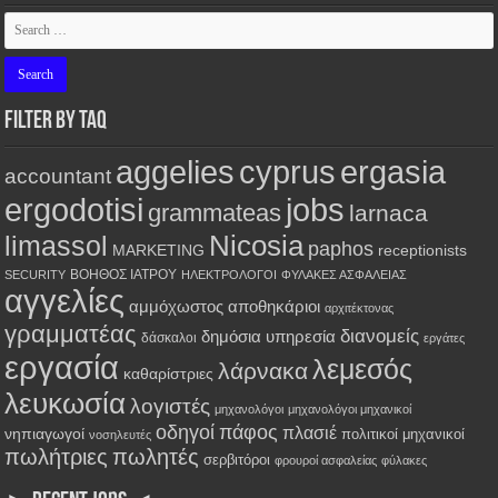
FILTER BY TAQ
aggelies
cyprus
ergasia
accountant
ergodotisi
jobs
grammateas
larnaca
Nicosia
limassol
paphos
MARKETING
receptionists
ΒΟΗΘΟΣ ΙΑΤΡΟΥ
SECURITY
ΗΛΕΚΤΡΟΛΟΓΟΙ
ΦΥΛΑΚΕΣ ΑΣΦΑΛΕΙΑΣ
αγγελίες
αμμόχωστος
αποθηκάριοι
αρχιτέκτονας
γραμματέας
διανομείς
δημόσια υπηρεσία
δάσκαλοι
εργάτες
εργασία
λεμεσός
λάρνακα
καθαρίστριες
λευκωσία
λογιστές
μηχανολόγοι
μηχανολόγοι μηχανικοί
οδηγοί
πάφος
πλασιέ
νηπιαγωγοί
πολιτικοί μηχανικοί
νοσηλευτές
πωλήτριες
πωλητές
σερβιτόροι
φρουροί ασφαλείας
φύλακες