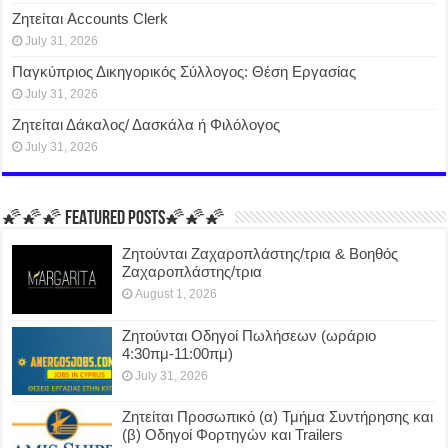
Ζητείται Accounts Clerk
July 31, 2026
Παγκύπριος Δικηγορικός Σύλλογος: Θέση Εργασίας
July 31, 2026
Ζητείται Δάκαλος/ Δασκάλα ή Φιλόλογος
July 31, 2026
🌠🌠🌠 FEATURED POSTS🌠🌠🌠
Ζητούνται Ζαχαροπλάστης/τρια & Βοηθός
Ζαχαροπλάστης/τρια
August 1, 2026
Ζητούνται Οδηγοί Πωλήσεων (ωράριο
4:30πμ-11:00πμ)
July 31, 2026
Ζητείται Προσωπικό (α) Τμήμα Συντήρησης και
(β) Οδηγοί Φορτηγών και Trailers