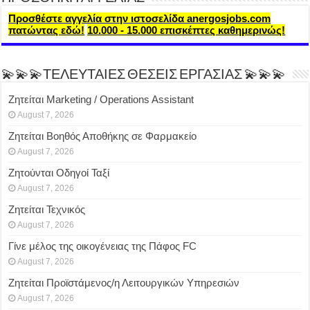
Προσθέστε αγγελία στην ιστοσελίδα anergosjobs.com
πατώντας εδώ!
10.000 - 15.000 επισκέπτες καθημερινώς!
💫💫💫ΤΕΛΕΥΤΑΙΕΣ ΘΕΣΕΙΣ ΕΡΓΑΣΙΑΣ 💫💫💫
Ζητείται Marketing / Operations Assistant
August 7, 2026
Ζητείται Βοηθός Αποθήκης σε Φαρμακείο
August 7, 2026
Ζητούνται Οδηγοί Ταξί
August 7, 2026
Ζητείται Τεχνικός
August 7, 2026
Γίνε μέλος της οικογένειας της Πάφος FC
August 7, 2026
Ζητείται Προϊστάμενος/η Λειτουργικών Υπηρεσιών
August 7, 2026