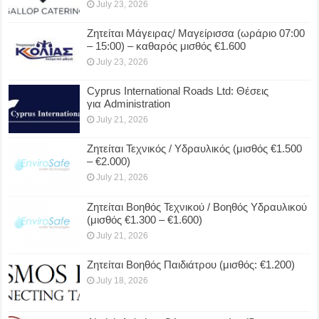
July 23, 2026
Ζητείται Μάγειρας/ Μαγείρισσα (ωράριο 07:00
– 15:00) – καθαρός μισθός €1.600
July 23, 2026
Cyprus International Roads Ltd: Θέσεις
για Administration
July 21, 2026
Ζητείται Τεχνικός / Υδραυλικός (μισθός €1.500
– €2.000)
July 21, 2026
Ζητείται Βοηθός Τεχνικού / Βοηθός Υδραυλικού
(μισθός €1.300 – €1.600)
July 21, 2026
Ζητείται Βοηθός Παιδιάτρου (μισθός: €1.200)
July 18, 2026