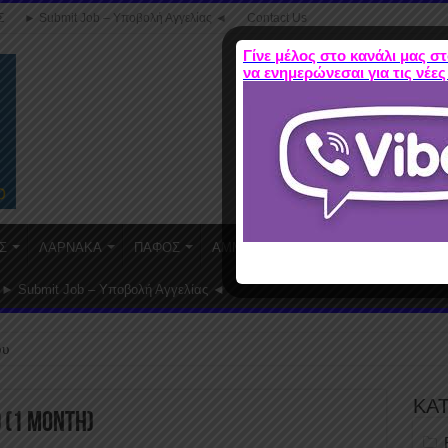
Σ
► Submit Job – Υποβολή Αγγελίας ◄
Contact Us
Γίνε μέλος στο κανάλι μας στ
να ενημερώνεσαι για τις νέες
Σ
ΛΑΡΝΑΚΑ
ΠΑΦΟΣ
ΑΜΜΟΧΩΣΤΟΣ
WORK FROM HO
► Submit Job – Υποβολή Αγγελίας ◄
ου
ΚΑ
 (1 Month)