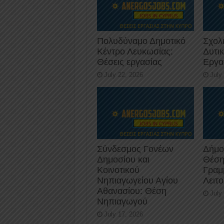
Πολυδύναμο Δημοτικό
Σχολ
Κέντρο Λευκωσίας:
Δυτι
Θέσεις εργασίας
Εργα
July 22, 2026
July
Σύνδεσμος Γονέων
Δήμο
Δημοσίου και
Θέση
Κοινοτικού
Γραμ
Νηπιαγωγείου Αγίου
Λειτ
Αθανασίου: Θέση
July
Νηπιαγωγού
July 17, 2026