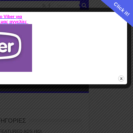
Click it!
ο Viber για
 μας αγγελίες
ME
FEATURED ADS
ΤΙΜΕΣ
Terms
ΤΗΓΟΡΙΕΣ
FEATURED ADS
(41)