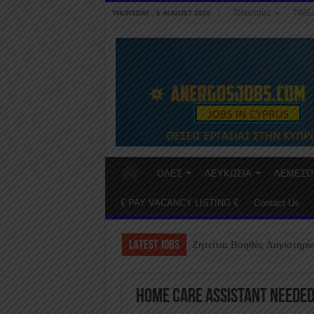
Τελευταίες
ΤΙΜΕ
THURSDAY , 6 AUGUST 2026
ΟΛΕΣ
ΛΕΥΚΩΣΙΑ
ΛΕΜΕΣΟ
€ PAY VACANCY LISTING €
Contact Us
LATEST JOBS
Ζητείται Βοηθός Λογιστηρί
Home Care Assistant Needed