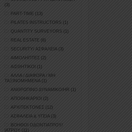
(3)
PART-TIME
(13)
PILATES INSTRUCTORS
(1)
QUANTITY SURVEYORS
(1)
REAL ESTATE
(6)
SECURITY/ ΑΣΦΑΛΕΙΑ
(3)
ΑΙΜΟΛΗΠΤΕΣ
(2)
ΑΙΣΘΗΤΙΚΟΙ
(1)
ΑΛΛΑ / ΔΙΑΦΟΡΑ / ΜΗ
ΤΑΞΙΝΟΜΗΜΕΝΑ
(1)
ΑΝΘΡΩΠΙΝΟ ΔΥΝΑΜΙΚΟ/HR
(1)
ΑΠΟΘΗΚΑΡΙΟΙ
(2)
ΑΡΧΙΤΕΚΤΟΝΕΣ
(12)
ΑΣΦΑΛΕΙΑ & ΥΓΕΙΑ
(3)
ΒΟΗΘΟΙ ΟΔΟΝΤΙΑΤΡΟΥ/
ΙΑΤΡΟΥ
(11)