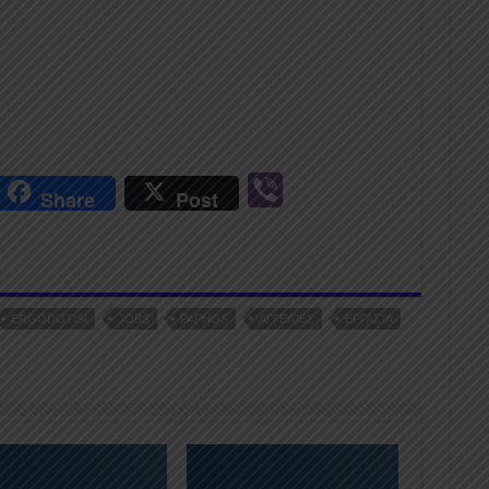
r
Vi
Share
Post
n
b
er
ERGODOTISI
JOBS
PAPHOS
ΑΓΓΕΛΊΕΣ
ΕΡΓΑΣΊΑ