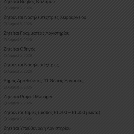
Ζητείται Βοηθός Θαλάμου
August 5, 2026
Ζητούνται Νοσηλευτές/τριες Χειρουργείου
August 5, 2026
Ζητείται Γραμματέας Λογιστηρίου
August 5, 2026
Ζητείται Οδηγός
August 5, 2026
Ζητούνται Νοσηλευτές/τριες
August 5, 2026
Δήμος Αμαθούντας: 11 Θέσεις Εργασίας
August 5, 2026
Ζητείται Project Manager
August 5, 2026
Ζητούνται Ταμίες (μισθός €1.200 – €1.350 μεικτά)
August 5, 2026
Ζητείται Υπεύθυνος/η Λογιστηρίου