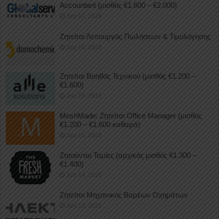
Accountant (μισθός €1.600 – €2.000)
July 17, 2026
Ζητείται Λειτουργός Πωλήσεων & Τιμολόγησης
July 16, 2026
Ζητείται Βοηθός Τεχνικού (μισθός €1.200 –
€1.600)
July 15, 2026
MeshMade: Ζητείται Office Manager (μισθός
€1.200 – €1.600 καθαρά)
July 15, 2026
Ζητούνται Ταμίες (αρχικός μισθός €1.300 –
€1.400)
July 14, 2026
Ζητείται Μηχανικός Βαρέων Οχημάτων
July 13, 2026