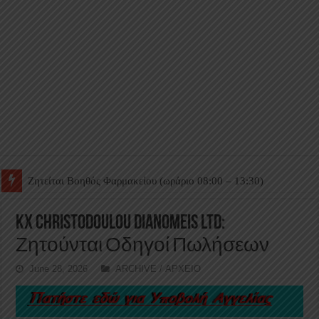
Ζητείται Βοηθός Θαλάμου
KX CHRISTODOULOU DIANOMEIS LTD:
Ζητούνται Οδηγοί Πωλήσεων
June 28, 2026
ARCHIVE / ΑΡΧΕΙΟ