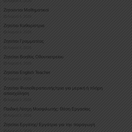
August 4, 2026
Ζητούνται Μαθηματικοί
August 4, 2026
Ζητείται Καθαρίστρια
August 4, 2026
Ζητείται Γραμματέας
August 4, 2026
Ζητείται Βοηθός Οδοντιατρείου
August 4, 2026
Ζητείται English Teacher
August 4, 2026
Ζητείται Φυσιοθεραπευτής/τρια για μερική ή πλήρη
απασχόληση
August 3, 2026
Παιδική Λέσχη Μοσφιλωτής: Θέση Εργασίας
August 3, 2026
Ζητείται Εργάτης/ Εργάτρια για την παραγωγή
August 3, 2026