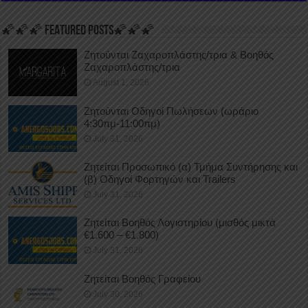
🌠🌠🌠 FEATURED POSTS🌠🌠🌠
Ζητούνται Ζαχαροπλάστης/τρια & Βοηθός
Ζαχαροπλάστης/τρια
August 1, 2026
Ζητούνται Οδηγοί Πωλήσεων (ωράριο
4:30πμ-11:00πμ)
July 31, 2026
Ζητείται Προσωπικό (α) Τμήμα Συντήρησης και
(β) Οδηγοί Φορτηγών και Trailers
July 31, 2026
Ζητείται Βοηθός Λογιστηρίου (μισθός μικτά
€1.600 – €1.800)
July 31, 2026
Ζητείται Βοηθός Γραφείου
July 30, 2026