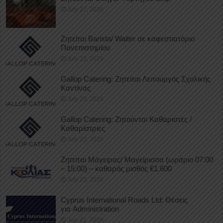
July 27, 2026
Ζητείται Barista/ Waiter σε καφεστιατόριο
Πανεπιστημίου
July 23, 2026
Gallop Catering: Ζητείται Λειτουργός Σχολικής
Καντίνας
July 23, 2026
Gallop Catering: Ζητούνται Καθαριστές /
Καθαρίστριες
July 23, 2026
Ζητείται Μάγειρας/ Μαγείρισσα (ωράριο 07:00
– 15:00) – καθαρός μισθός €1.600
July 23, 2026
Cyprus International Roads Ltd: Θέσεις
για Administration
July 21, 2026