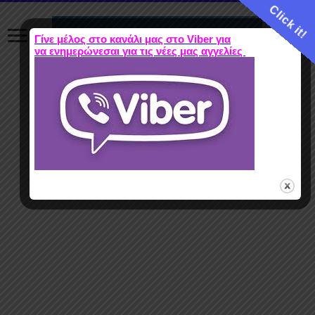
Click it!
Γίνε μέλος στο κανάλι μας στο Viber για
να ενημερώνεσαι για τις νέες μας αγγελίες