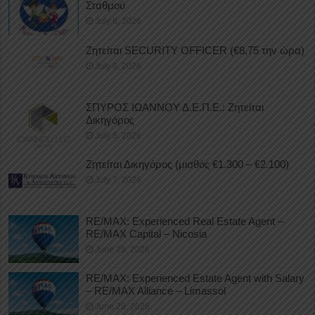
Σταθμού
July 8, 2026
Ζητείται SECURITY OFFICER (€8,75 την ώρα)
July 8, 2026
ΣΠΥΡΟΣ ΙΩΑΝΝΟΥ Δ.Ε.Π.Ε.: Ζητείται
Δικηγόρος
July 8, 2026
Ζητείται Δικηγόρος (μισθός €1.300 – €2.100)
July 7, 2026
RE/MAX: Experienced Real Estate Agent –
RE/MAX Capital – Nicosia
June 29, 2026
RE/MAX: Experienced Estate Agent with Salary
– RE/MAX Alliance – Limassol
June 29, 2026