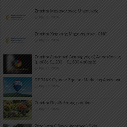
Ζητείται Μηχανολόγος Μηχανικός
July 30, 2026
Ζητείται Χειριστής Μηχανημάτων CNC
July 29, 2026
Ζητείται Διοικητική Λειτουργός εξ Αποστάσεως
(μισθός €1.200 – €1.600 καθαρά)
July 27, 2026
RE/MAX Cyprus: Ζητείται Marketing Assistant
July 27, 2026
Ζητείται Περιβολάρης part-time
July 27, 2026
Ζητούνται Οδηγοί Φορτηγού Skip