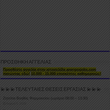
ΠΡΟΣΘΗΚΗ ΑΓΓΕΛΙΑΣ
Προσθέστε αγγελία στην ιστοσελίδα anergosjobs.com
πατώντας εδώ!
10.000 - 15.000 επισκέπτες καθημερινώς!
💫💫💫ΤΕΛΕΥΤΑΙΕΣ ΘΕΣΕΙΣ ΕΡΓΑΣΙΑΣ 💫💫💫
Ζητείται Βοηθός Φαρμακείου (ωράριο 08:00 – 13:30)
August 5, 2026