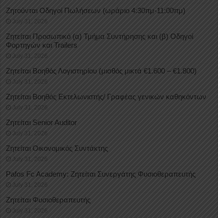
Ζητούνται Οδηγοί Πωλήσεων (ωράριο 4:30πμ-11:00πμ)
July 31, 2026
Ζητείται Προσωπικό (α) Τμήμα Συντήρησης και (β) Οδηγοί
Φορτηγών και Trailers
July 31, 2026
Ζητείται Βοηθός Λογιστηρίου (μισθός μικτά €1.600 – €1.800)
July 31, 2026
Ζητείται Βοηθός Εκτελωνιστής/ Γραφέας γενικών καθηκόντων
July 31, 2026
Ζητείται Senior Auditor
July 31, 2026
Ζητείται Οικονομικός Συντάκτης
July 31, 2026
Pafos Fc Academy: Ζητείται Συνεργάτης Φυσιοθεραπευτής
July 31, 2026
Ζητείται Φυσιοθεραπευτής
July 31, 2026