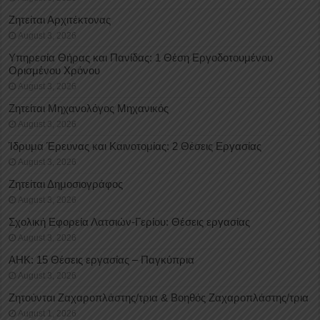
Ζητείται Αρχιτέκτονας
August 3, 2026
Υπηρεσία Θήρας και Πανίδας: 1 Θέση Eργοδοτουμένου
Oρισμένου Xρόνου
August 3, 2026
Ζητείται Μηχανολόγος Μηχανικός
August 3, 2026
Ίδρυμα Έρευνας και Καινοτομίας: 2 Θέσεις Εργασίας
August 3, 2026
Ζητείται Δημοσιογράφος
August 3, 2026
Σχολική Εφορεία Λατσιών-Γερίου: Θέσεις εργασίας
August 3, 2026
ΑΗΚ: 15 Θέσεις εργασίας – Παγκύπρια
August 3, 2026
Ζητούνται Ζαχαροπλάστης/τρια & Βοηθός Ζαχαροπλάστης/τρια
August 1, 2026