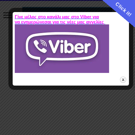
Click it!
Γίνε μέλος στο κανάλι μας στο Viber για
να ενημερώνεσαι για τις νέες μας αγγελίες