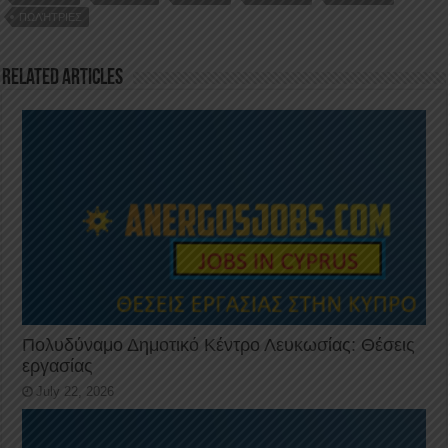
o
n
p
ΠΩΛΉΤΡΙΕΣ
o
p
k
Related Articles
Πολυδύναμο Δημοτικό Κέντρο Λευκωσίας: Θέσεις
εργασίας
July 22, 2026