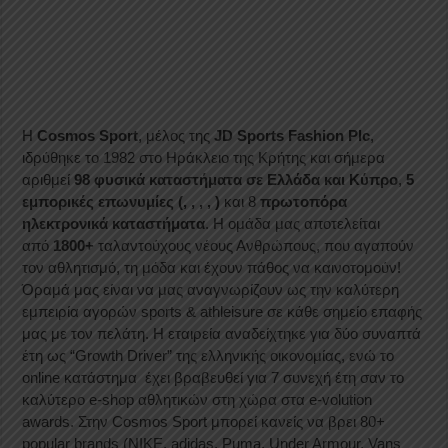
H
Cosmos Sport
, μέλος της
JD Sports Fashion Plc
,
ιδρύθηκε το 1982 στο Ηράκλειο της Κρήτης και σήμερα
αριθμεί
98 φυσικά καταστήματα σε Ελλάδα και Κύπρο
,
5
εμπορικές επωνυμίες (
,
,
,
,
)
και 8
πρωτοπόρα
ηλεκτρονικά καταστήματα
. Η ομάδα μας αποτελείται
από
1800+
ταλαντούχους νέους Ανθρώπους, που αγαπούν
τον αθλητισμό, τη μόδα και έχουν πάθος να καινοτομούν!
Όραμά μας είναι να μας αναγνωρίζουν ως την καλύτερη
εμπειρία αγορών sports & athleisure σε κάθε σημείο επαφής
μας με τον πελάτη. Η εταιρεία αναδείχτηκε για δύο συναπτά
έτη ως “Growth Driver” της ελληνικής οικονομίας, ενώ το
online κατάστημα έχει βραβευθεί για 7 συνεχή έτη σαν το
καλύτερο e-shop αθλητικών στη χώρα στα e-volution
awards. Στην Cosmos Sport μπορεί κανείς να βρει 80+
popular brands (NIKE, adidas, Puma, Under Armour, Vans