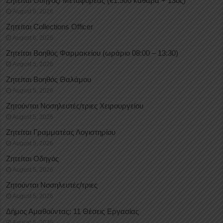
Ζητείται Οδηγός/ Μεταφορέας (€1.500 καθαρά + 13ος)
August 6, 2026
Ζητείται Collections Officer
August 6, 2026
Ζητείται Βοηθός Φαρμακείου (ωράριο 08:00 – 13:30)
August 5, 2026
Ζητείται Βοηθός Θαλάμου
August 5, 2026
Ζητούνται Νοσηλευτές/τριες Χειρουργείου
August 5, 2026
Ζητείται Γραμματέας Λογιστηρίου
August 5, 2026
Ζητείται Οδηγός
August 5, 2026
Ζητούνται Νοσηλευτές/τριες
August 5, 2026
Δήμος Αμαθούντας: 11 Θέσεις Εργασίας
August 5, 2026