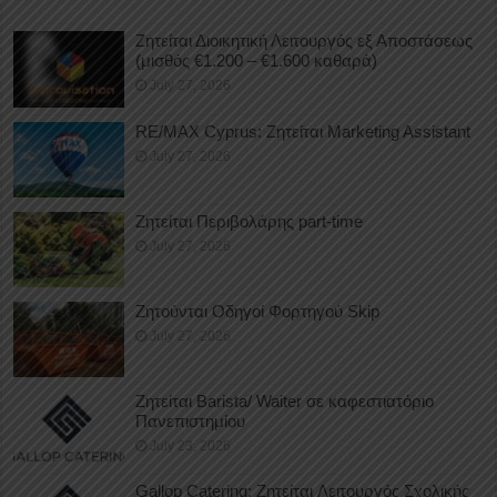
Ζητείται Διοικητική Λειτουργός εξ Αποστάσεως
(μισθός €1.200 – €1.600 καθαρά)
July 27, 2026
RE/MAX Cyprus: Ζητείται Marketing Assistant
July 27, 2026
Ζητείται Περιβολάρης part-time
July 27, 2026
Ζητούνται Οδηγοί Φορτηγού Skip
July 27, 2026
Ζητείται Barista/ Waiter σε καφεστιατόριο
Πανεπιστημίου
July 23, 2026
Gallop Catering: Ζητείται Λειτουργός Σχολικής