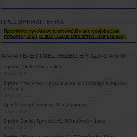
ΠΡΟΣΘΗΚΗ ΑΓΓΕΛΙΑΣ
Προσθέστε αγγελία στην ιστοσελίδα anergosjobs.com
πατώντας εδώ!
10.000 - 15.000 επισκέπτες καθημερινώς!
💫💫💫ΤΕΛΕΥΤΑΙΕΣ ΘΕΣΕΙΣ ΕΡΓΑΣΙΑΣ 💫💫💫
Ζητείται Βοηθός Λογιστηρίου
August 6, 2026
Ζητείται Υπάλληλος για γέμισμα και ανεφοδιασμό αυτόματων
πωλητών
August 6, 2026
Πρεσβεία της Γερμανίας: Θέση Εργασίας
August 6, 2026
Ζητείται Βοηθός Γραφείου (€1.500 καθαρά + 13ος)
August 6, 2026