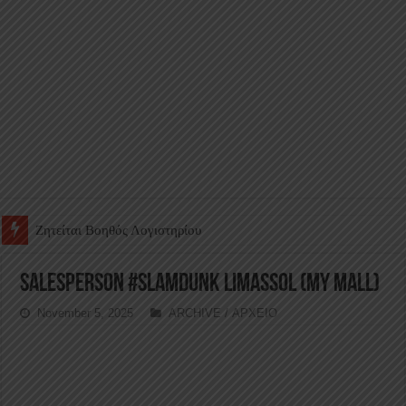
Ζητείται Υπάλληλος για γέμισμα και ανεφοδιασμό αυτόματων πω
Salesperson #Slamdunk Limassol (My Mall)
November 5, 2025
ARCHIVE / ΑΡΧΕΙΟ