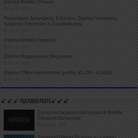
Ζητείται Βοηθός Οπτικού
July 31, 2026
Παγκύπριος Δικηγορικός Σύλλογος: Ζητείται Λειτουργός
Τμήματος Εποπτείας & Συμμόρφωσης
July 31, 2026
Ζητείται Βοηθός Γραφείου
July 30, 2026
Ζητείται Μηχανολόγος Μηχανικός
July 30, 2026
Ζητείται Office Administrator (μισθός €1.200 – €1.600)
July 30, 2026
🌠🌠🌠 FEATURED POSTS🌠🌠🌠
Ζητούνται Ζαχαροπλάστης/τρια & Βοηθός
Ζαχαροπλάστης/τρια
August 1, 2026
Ζητούνται Οδηγοί Πωλήσεων (ωράριο