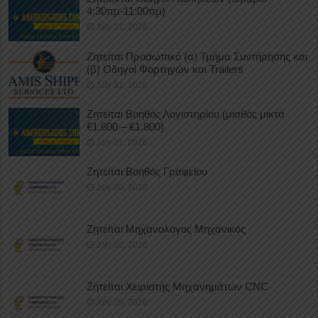
4:30πμ-11:00πμ)
July 31, 2026
Ζητείται Προσωπικό (α) Τμήμα Συντήρησης και
(β) Οδηγοί Φορτηγών και Trailers
July 31, 2026
Ζητείται Βοηθός Λογιστηρίου (μισθός μικτά
€1.600 – €1.800)
July 31, 2026
Ζητείται Βοηθός Γραφείου
July 30, 2026
Ζητείται Μηχανολόγος Μηχανικός
July 30, 2026
Ζητείται Χειριστής Μηχανημάτων CNC
July 29, 2026