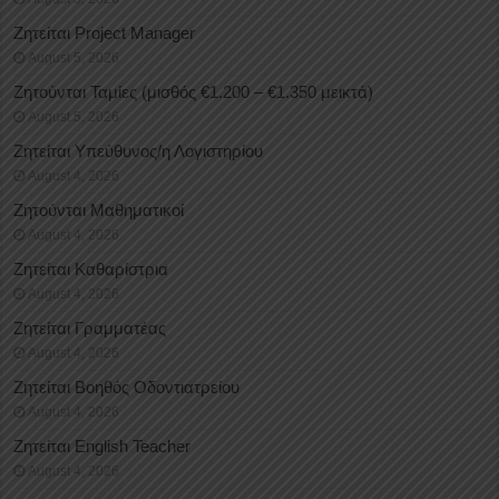
Ζητείται Project Manager
August 5, 2026
Ζητούνται Ταμίες (μισθός €1.200 – €1.350 μεικτά)
August 5, 2026
Ζητείται Υπεύθυνος/η Λογιστηρίου
August 4, 2026
Ζητούνται Μαθηματικοί
August 4, 2026
Ζητείται Καθαρίστρια
August 4, 2026
Ζητείται Γραμματέας
August 4, 2026
Ζητείται Βοηθός Οδοντιατρείου
August 4, 2026
Ζητείται English Teacher
August 4, 2026