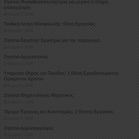
Ζητείται Φυσιοθεραπευτής/τρια για μερική ή πλήρη
απασχόληση
August 3, 2026
Παιδική Λέσχη Μοσφιλωτής: Θέση Εργασίας
August 3, 2026
Ζητείται Εργάτης/ Εργάτρια για την παραγωγή
August 3, 2026
Ζητείται Αρχιτέκτονας
August 3, 2026
Υπηρεσία Θήρας και Πανίδας: 1 Θέση Eργοδοτουμένου
Oρισμένου Xρόνου
August 3, 2026
Ζητείται Μηχανολόγος Μηχανικός
August 3, 2026
Ίδρυμα Έρευνας και Καινοτομίας: 2 Θέσεις Εργασίας
August 3, 2026
Ζητείται Δημοσιογράφος
August 3, 2026