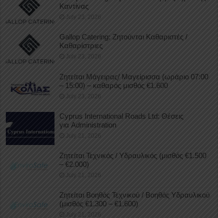
Καντίνας
July 23, 2026
Gallop Catering: Ζητούνται Καθαριστές /
Καθαρίστριες
July 23, 2026
Ζητείται Μάγειρας/ Μαγείρισσα (ωράριο 07:00
– 15:00) – καθαρός μισθός €1.600
July 23, 2026
Cyprus International Roads Ltd: Θέσεις
για Administration
July 21, 2026
Ζητείται Τεχνικός / Υδραυλικός (μισθός €1.500
– €2.000)
July 21, 2026
Ζητείται Βοηθός Τεχνικού / Βοηθός Υδραυλικού
(μισθός €1.300 – €1.600)
July 21, 2026