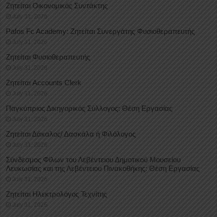
Ζητείται Οικονομικός Συντάκτης
July 31, 2026
Pafos Fc Academy: Ζητείται Συνεργάτης Φυσιοθεραπευτής
July 31, 2026
Ζητείται Φυσιοθεραπευτής
July 31, 2026
Ζητείται Accounts Clerk
July 31, 2026
Παγκύπριος Δικηγορικός Σύλλογος: Θέση Εργασίας
July 31, 2026
Ζητείται Δάκαλος/ Δασκάλα ή Φιλόλογος
July 31, 2026
Σύνδεσμος Φίλων του Λεβέντειου Δημοτικού Μουσείου
Λευκωσίας και της Λεβέντειου Πινακοθήκης: Θέση Εργασίας
July 31, 2026
Ζητείται Ηλεκτρολόγος Τεχνίτης
July 31, 2026