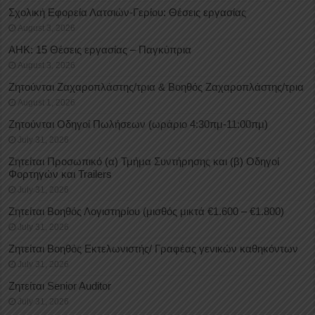
Σχολική Εφορεία Λατσιών-Γερίου: Θέσεις εργασίας
August 3, 2026
ΑΗΚ: 15 Θέσεις εργασίας – Παγκύπρια
August 3, 2026
Ζητούνται Ζαχαροπλάστης/τρια & Βοηθός Ζαχαροπλάστης/τρια
August 1, 2026
Ζητούνται Οδηγοί Πωλήσεων (ωράριο 4:30πμ-11:00πμ)
July 31, 2026
Ζητείται Προσωπικό (α) Τμήμα Συντήρησης και (β) Οδηγοί
Φορτηγών και Trailers
July 31, 2026
Ζητείται Βοηθός Λογιστηρίου (μισθός μικτά €1.600 – €1.800)
July 31, 2026
Ζητείται Βοηθός Εκτελωνιστής/ Γραφέας γενικών καθηκόντων
July 31, 2026
Ζητείται Senior Auditor
July 31, 2026