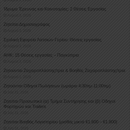
Ίδρυμα Έρευνας και Καινοτομίας: 2 Θέσεις Εργασίας
August 3, 2026
Ζητείται Δημοσιογράφος
August 3, 2026
Σχολική Εφορεία Λατσιών-Γερίου: Θέσεις εργασίας
August 3, 2026
ΑΗΚ: 15 Θέσεις εργασίας – Παγκύπρια
August 3, 2026
Ζητούνται Ζαχαροπλάστης/τρια & Βοηθός Ζαχαροπλάστης/τρια
August 1, 2026
Ζητούνται Οδηγοί Πωλήσεων (ωράριο 4:30πμ-11:00πμ)
July 31, 2026
Ζητείται Προσωπικό (α) Τμήμα Συντήρησης και (β) Οδηγοί
Φορτηγών και Trailers
July 31, 2026
Ζητείται Βοηθός Λογιστηρίου (μισθός μικτά €1.600 – €1.800)
July 31, 2026