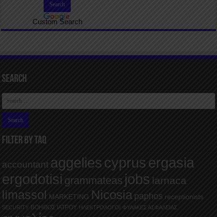
Custom Search
Search
FILTER BY TAQ
aggelies
cyprus
ergasia
accountant
ergodotisi
jobs
grammateas
larnaca
Nicosia
limassol
paphos
MARKETING
receptionists
ΒΟΗΘΟΣ ΙΑΤΡΟΥ
SECURITY
ΗΛΕΚΤΡΟΛΟΓΟΙ
ΦΥΛΑΚΕΣ ΑΣΦΑΛΕΙΑΣ