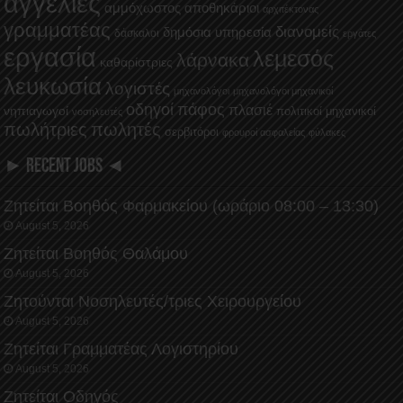
αγγελίες
αμμόχωστος
αποθηκάριοι
αρχιτέκτονας
γραμματέας
διανομείς
δημόσια υπηρεσία
δάσκαλοι
εργάτες
εργασία
λεμεσός
λάρνακα
καθαρίστριες
λευκωσία
λογιστές
μηχανολόγοι
μηχανολόγοι μηχανικοί
οδηγοί
πάφος
πλασιέ
νηπιαγωγοί
πολιτικοί μηχανικοί
νοσηλευτές
πωλήτριες
πωλητές
σερβιτόροι
φρουροί ασφαλείας
φύλακες
► RECENT JOBS ◄
Ζητείται Βοηθός Φαρμακείου (ωράριο 08:00 – 13:30)
August 5, 2026
Ζητείται Βοηθός Θαλάμου
August 5, 2026
Ζητούνται Νοσηλευτές/τριες Χειρουργείου
August 5, 2026
Ζητείται Γραμματέας Λογιστηρίου
August 5, 2026
Ζητείται Οδηγός