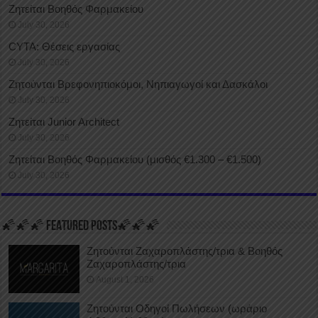
Ζητείται Βοηθός Φαρμακείου
July 30, 2026
CYTA: Θέσεις εργασίας
July 30, 2026
Ζητούνται Βρεφονηπιοκόμοι, Νηπιαγωγοί και Δασκάλοι
July 30, 2026
Ζητείται Junior Architect
July 30, 2026
Ζητείται Βοηθός Φαρμακείου (μισθός €1.300 – €1.500)
July 30, 2026
🌠🌠🌠 FEATURED POSTS🌠🌠🌠
Ζητούνται Ζαχαροπλάστης/τρια & Βοηθός
Ζαχαροπλάστης/τρια
August 1, 2026
Ζητούνται Οδηγοί Πωλήσεων (ωράριο