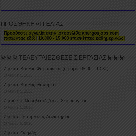
ΠΡΟΣΘΗΚΗ ΑΓΓΕΛΙΑΣ
Προσθέστε αγγελία στην ιστοσελίδα anergosjobs.com
πατώντας εδώ!
10.000 - 15.000 επισκέπτες καθημερινώς!
💫💫💫ΤΕΛΕΥΤΑΙΕΣ ΘΕΣΕΙΣ ΕΡΓΑΣΙΑΣ 💫💫💫
Ζητείται Βοηθός Φαρμακείου (ωράριο 08:00 – 13:30)
August 5, 2026
Ζητείται Βοηθός Θαλάμου
August 5, 2026
Ζητούνται Νοσηλευτές/τριες Χειρουργείου
August 5, 2026
Ζητείται Γραμματέας Λογιστηρίου
August 5, 2026
Ζητείται Οδηγός