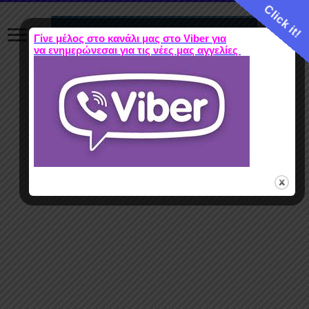
Click it!
Γίνε μέλος στο κανάλι μας στο Viber για
να ενημερώνεσαι για τις νέες μας αγγελίες