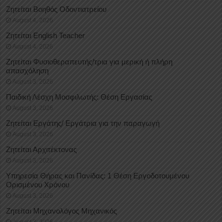
Ζητείται Βοηθός Οδοντιατρείου
August 4, 2026
Ζητείται English Teacher
August 4, 2026
Ζητείται Φυσιοθεραπευτής/τρια για μερική ή πλήρη
απασχόληση
August 3, 2026
Παιδική Λέσχη Μοσφιλωτής: Θέση Εργασίας
August 3, 2026
Ζητείται Εργάτης/ Εργάτρια για την παραγωγή
August 3, 2026
Ζητείται Αρχιτέκτονας
August 3, 2026
Υπηρεσία Θήρας και Πανίδας: 1 Θέση Eργοδοτουμένου
Oρισμένου Xρόνου
August 3, 2026
Ζητείται Μηχανολόγος Μηχανικός
August 3, 2026