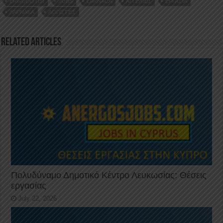
ERGODOTISI
JOBS
LARNACA
ΑΓΓΕΛΊΕΣ
ΕΡΓΑΣΊΑ
o
n
p
ΛΆΡΝΑΚΑ
ΛΟΓΙΣΤΈΣ
o
p
k
Related Articles
Πολυδύναμο Δημοτικό Κέντρο Λευκωσίας: Θέσεις
εργασίας
July 22, 2026