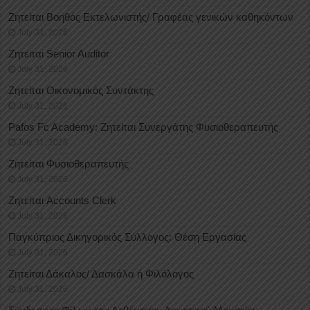
Ζητείται Βοηθός Εκτελωνιστής/ Γραφέας γενικών καθηκόντων
July 31, 2026
Ζητείται Senior Auditor
July 31, 2026
Ζητείται Οικονομικός Συντάκτης
July 31, 2026
Pafos Fc Academy: Ζητείται Συνεργάτης Φυσιοθεραπευτής
July 31, 2026
Ζητείται Φυσιοθεραπευτής
July 31, 2026
Ζητείται Accounts Clerk
July 31, 2026
Παγκύπριος Δικηγορικός Σύλλογος: Θέση Εργασίας
July 31, 2026
Ζητείται Δάκαλος/ Δασκάλα ή Φιλόλογος
July 31, 2026