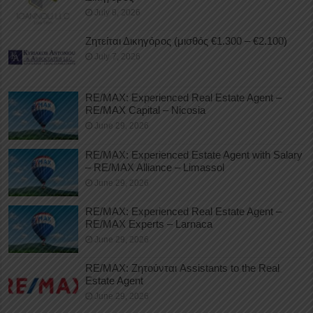
July 8, 2026
Ζητείται Δικηγόρος (μισθός €1.300 – €2.100)
July 7, 2026
RE/MAX: Experienced Real Estate Agent –
RE/MAX Capital – Nicosia
June 29, 2026
RE/MAX: Experienced Estate Agent with Salary
– RE/MAX Alliance – Limassol
June 29, 2026
RE/MAX: Experienced Real Estate Agent –
RE/MAX Experts – Larnaca
June 29, 2026
RE/MAX: Ζητούνται Assistants to the Real
Estate Agent
June 29, 2026