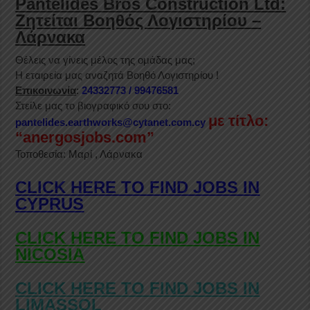
Pantelides Bros Construction Ltd:
Ζητείται Βοηθός Λογιστηρίου –
Λάρνακα
Θέλεις να γίνεις μέλος της ομάδας μας;
Η εταιρεία μας αναζητά Βοηθό Λογιστηρίου !
Επικοινωνία
:
24332773 / 99476581
Στείλε μας το βιογραφικό σου στο:
με τίτλο:
pantelides.earthworks@cytanet.com.cy
“anergosjobs.com”
Τοποθεσία:
Μαρί , Λάρνακα
CLICK HERE TO FIND JOBS IN
CYPRUS
CLICK HERE TO FIND JOBS IN
NICOSIA
CLICK HERE TO FIND JOBS IN
LIMASSOL