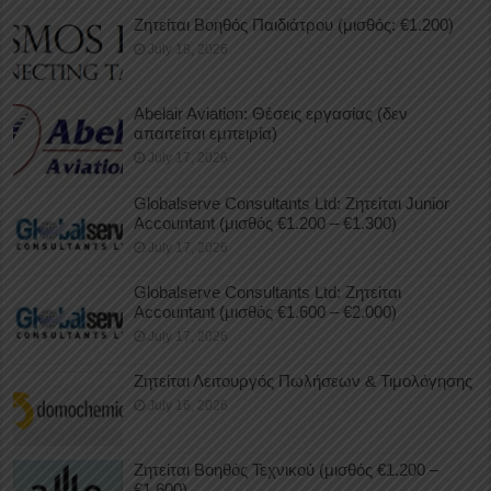
Ζητείται Βοηθός Παιδιάτρου (μισθός: €1.200)
July 18, 2026
Abelair Aviation: Θέσεις εργασίας (δεν
απαιτείται εμπειρία)
July 17, 2026
Globalserve Consultants Ltd: Ζητείται Junior
Accountant (μισθός €1.200 – €1.300)
July 17, 2026
Globalserve Consultants Ltd: Ζητείται
Accountant (μισθός €1.600 – €2.000)
July 17, 2026
Ζητείται Λειτουργός Πωλήσεων & Τιμολόγησης
July 16, 2026
Ζητείται Βοηθός Τεχνικού (μισθός €1.200 –
€1.600)