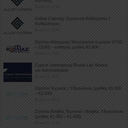
Καντίνας
July 23, 2026
Gallop Catering: Ζητούνται Καθαριστές /
Καθαρίστριες
July 23, 2026
Ζητείται Μάγειρας/ Μαγείρισσα (ωράριο 07:00
– 15:00) – καθαρός μισθός €1.600
July 23, 2026
Cyprus International Roads Ltd: Θέσεις
για Administration
July 21, 2026
Ζητείται Τεχνικός / Υδραυλικός (μισθός €1.500
– €2.000)
July 21, 2026
Ζητείται Βοηθός Τεχνικού / Βοηθός Υδραυλικού
(μισθός €1.300 – €1.600)
July 21, 2026