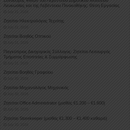
Σύνδεσμος Φίλων του Λεβέντειου Δημοτικού Μουσείου
Λευκωσίας και της Λεβέντειου Πινακοθήκης: Θέση Εργασίας
July 31, 2026
Ζητείται Ηλεκτρολόγος Τεχνίτης
July 31, 2026
Ζητείται Βοηθός Οπτικού
July 31, 2026
Παγκύπριος Δικηγορικός Σύλλογος: Ζητείται Λειτουργός
Τμήματος Εποπτείας & Συμμόρφωσης
July 31, 2026
Ζητείται Βοηθός Γραφείου
July 30, 2026
Ζητείται Μηχανολόγος Μηχανικός
July 30, 2026
Ζητείται Office Administrator (μισθός €1.200 – €1.600)
July 30, 2026
Ζητείται Storekeeper (μισθός €1.300 – €1.400 καθαρά)
July 30, 2026