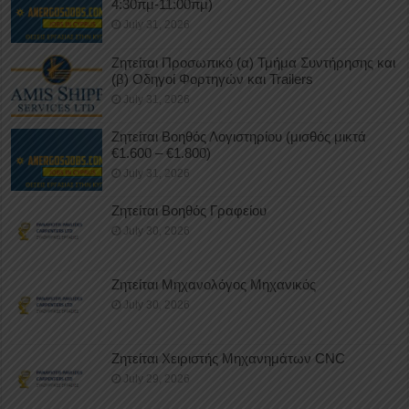
4:30πμ-11:00πμ)
July 31, 2026
Ζητείται Προσωπικό (α) Τμήμα Συντήρησης και
(β) Οδηγοί Φορτηγών και Trailers
July 31, 2026
Ζητείται Βοηθός Λογιστηρίου (μισθός μικτά
€1.600 – €1.800)
July 31, 2026
Ζητείται Βοηθός Γραφείου
July 30, 2026
Ζητείται Μηχανολόγος Μηχανικός
July 30, 2026
Ζητείται Χειριστής Μηχανημάτων CNC
July 29, 2026