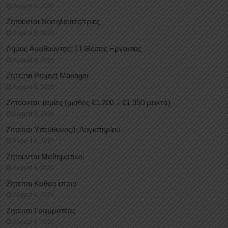
August 5, 2026
Ζητούνται Νοσηλευτές/τριες
August 5, 2026
Δήμος Αμαθούντας: 11 Θέσεις Εργασίας
August 5, 2026
Ζητείται Project Manager
August 5, 2026
Ζητούνται Ταμίες (μισθός €1.200 – €1.350 μεικτά)
August 5, 2026
Ζητείται Υπεύθυνος/η Λογιστηρίου
August 4, 2026
Ζητούνται Μαθηματικοί
August 4, 2026
Ζητείται Καθαρίστρια
August 4, 2026
Ζητείται Γραμματέας
August 4, 2026