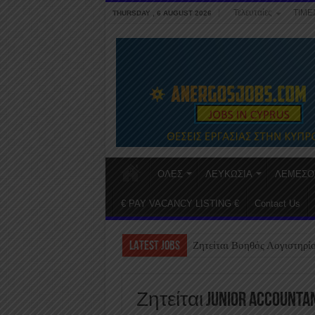
Τελευταίες
ΤΙΜΕ
THURSDAY , 6 AUGUST 2026
ΟΛΕΣ
ΛΕΥΚΩΣΙΑ
ΛΕΜΕΣΟ
€ PAY VACANCY LISTING €
Contact Us
LATEST JOBS
Ζητείται Βοηθός Λογιστηρί
Ζητείται Junior Accounta