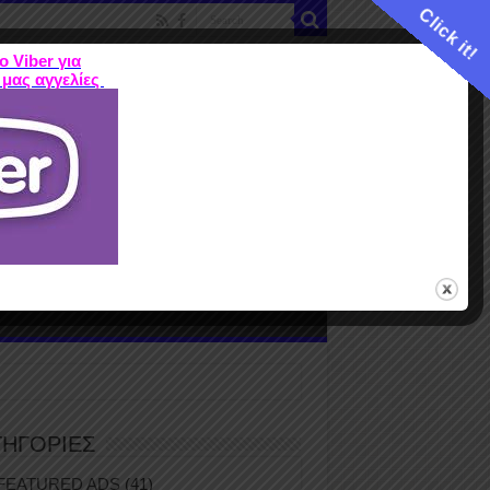
Click it!
ο Viber για
 μας αγγελίες
ME
FEATURED ADS
ΤΙΜΕΣ
Terms
ΤΗΓΟΡΙΕΣ
FEATURED ADS
(41)