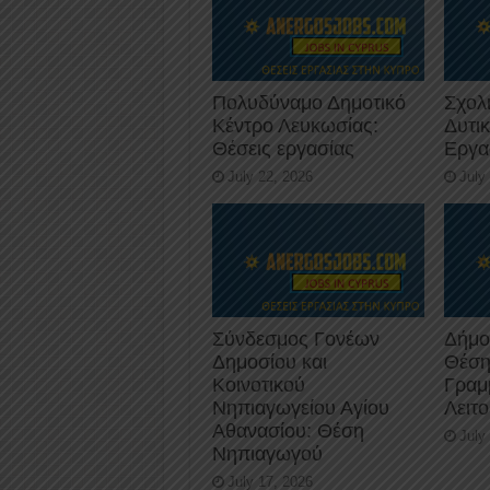
Πολυδύναμο Δημοτικό
Σχολ
Κέντρο Λευκωσίας:
Δυτι
Θέσεις εργασίας
Εργα
July 22, 2026
July
Σύνδεσμος Γονέων
Δήμο
Δημοσίου και
Θέση
Κοινοτικού
Γραμ
Νηπιαγωγείου Αγίου
Λειτ
Αθανασίου: Θέση
July
Νηπιαγωγού
July 17, 2026