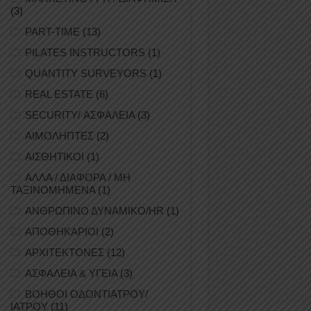
(3)
PART-TIME
(13)
PILATES INSTRUCTORS
(1)
QUANTITY SURVEYORS
(1)
REAL ESTATE
(6)
SECURITY/ ΑΣΦΑΛΕΙΑ
(3)
ΑΙΜΟΛΗΠΤΕΣ
(2)
ΑΙΣΘΗΤΙΚΟΙ
(1)
ΑΛΛΑ / ΔΙΑΦΟΡΑ / ΜΗ
ΤΑΞΙΝΟΜΗΜΕΝΑ
(1)
ΑΝΘΡΩΠΙΝΟ ΔΥΝΑΜΙΚΟ/HR
(1)
ΑΠΟΘΗΚΑΡΙΟΙ
(2)
ΑΡΧΙΤΕΚΤΟΝΕΣ
(12)
ΑΣΦΑΛΕΙΑ & ΥΓΕΙΑ
(3)
ΒΟΗΘΟΙ ΟΔΟΝΤΙΑΤΡΟΥ/
ΙΑΤΡΟΥ
(11)