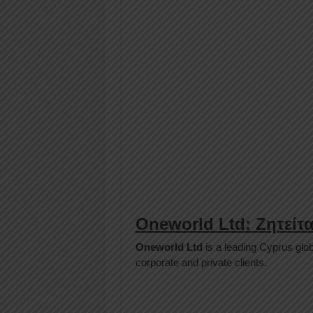
Oneworld Ltd: Ζητείτ
Oneworld
Ltd
is a leading Cyprus glob
corporate and private clients.