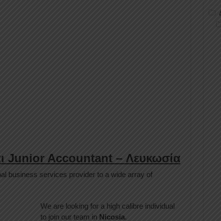
αι Junior Accountant – Λευκωσία
al business services provider to a wide array of
We are looking for a high calibre individual
to join our team in
Nicosia
.