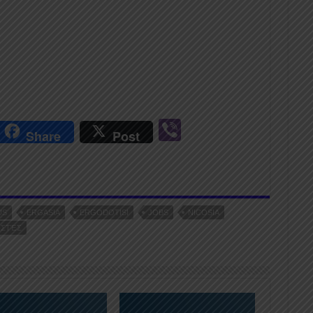
r
Vi
Share
Post
n
b
er
US
ERGASIA
ERGODOTISI
JOBS
NICOSIA
ΙΣΤΈΣ