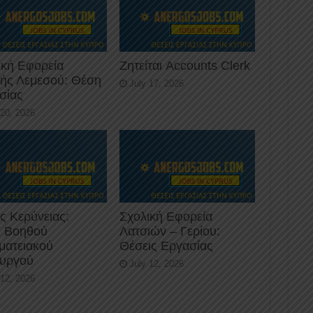
ική Εφορεία
Ζητείται Accounts Clerk
κής Λεμεσού: Θέση
July 17, 2026
σίας
 20, 2026
ς Κερύνειας:
Σχολική Εφορεία
 Βοηθού
Λατσιών – Γερίου:
ματειακού
Θέσεις Εργασίας
ουργού
July 12, 2026
 12, 2026