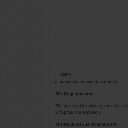
clients
preparing management reports
The Requirements:
The successful candidate must have the 
with proactive approach.
The required qualifications are
: