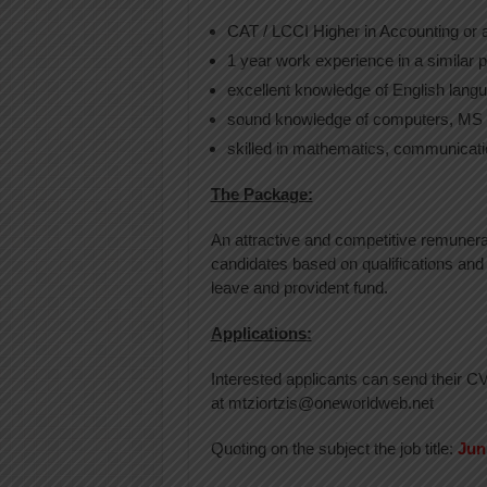
CAT / LCCI Higher in Accounting or 
1 year work experience in a similar p
excellent knowledge of English lang
sound knowledge of computers, MS Of
skilled in mathematics, communicat
The Package:
An attractive and competitive remunerat
candidates based on qualifications and
leave and provident fund.
Applications:
Interested applicants can send their CV 
at mtziortzis@oneworldweb.net
Quoting on the subject the job title:
Jun