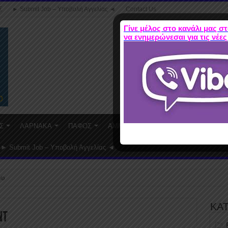
Σ
► Submit Job – Υποβολή Αγγελίας ◄
Contact Us
Γίνε μέλος στο κανάλι μας στ
να ενημερώνεσαι για τις νέες
Σ
ΛΑΡΝΑΚΑ
ΠΑΦΟΣ
ΑΜΜΟΧΩΣΤΟΣ
WORK FROM HO
► Submit Job – Υποβολή Αγγελίας ◄
ου
ΚΑ
nt