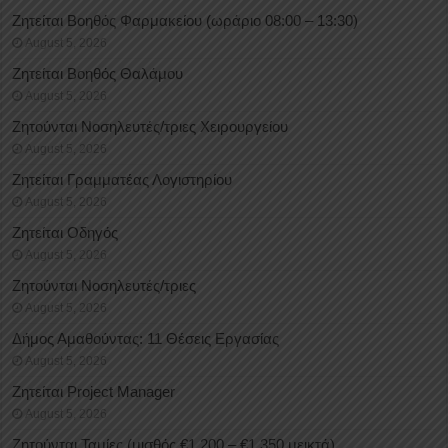
Ζητείται Βοηθός Φαρμακείου (ωράριο 08:00 – 13:30)
August 5, 2026
Ζητείται Βοηθός Θαλάμου
August 5, 2026
Ζητούνται Νοσηλευτές/τριες Χειρουργείου
August 5, 2026
Ζητείται Γραμματέας Λογιστηρίου
August 5, 2026
Ζητείται Οδηγός
August 5, 2026
Ζητούνται Νοσηλευτές/τριες
August 5, 2026
Δήμος Αμαθούντας: 11 Θέσεις Εργασίας
August 5, 2026
Ζητείται Project Manager
August 5, 2026
Ζητούνται Ταμίες (μισθός €1.200 – €1.350 μεικτά)