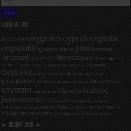
FILTER BY TAQ
aggelies
cyprus
ergasia
accountant
ergodotisi
jobs
grammateas
larnaca
Nicosia
limassol
paphos
MARKETING
receptionists
ΒΟΗΘΟΣ ΙΑΤΡΟΥ
SECURITY
ΗΛΕΚΤΡΟΛΟΓΟΙ
ΦΥΛΑΚΕΣ ΑΣΦΑΛΕΙΑΣ
αγγελίες
αμμόχωστος
αποθηκάριοι
αρχιτέκτονας
γραμματέας
διανομείς
δημόσια υπηρεσία
δάσκαλοι
εργάτες
εργασία
λεμεσός
λάρνακα
καθαρίστριες
λευκωσία
λογιστές
μηχανολόγοι
μηχανολόγοι μηχανικοί
οδηγοί
πάφος
πλασιέ
νηπιαγωγοί
πολιτικοί μηχανικοί
νοσηλευτές
πωλήτριες
πωλητές
σερβιτόροι
φρουροί ασφαλείας
φύλακες
► RECENT JOBS ◄