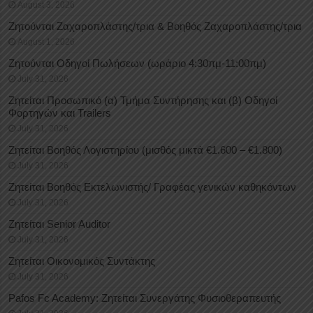
August 3, 2026
Ζητούνται Ζαχαροπλάστης/τρια & Βοηθός Ζαχαροπλάστης/τρια
August 1, 2026
Ζητούνται Οδηγοί Πωλήσεων (ωράριο 4:30πμ-11:00πμ)
July 31, 2026
Ζητείται Προσωπικό (α) Τμήμα Συντήρησης και (β) Οδηγοί
Φορτηγών και Trailers
July 31, 2026
Ζητείται Βοηθός Λογιστηρίου (μισθός μικτά €1.600 – €1.800)
July 31, 2026
Ζητείται Βοηθός Εκτελωνιστής/ Γραφέας γενικών καθηκόντων
July 31, 2026
Ζητείται Senior Auditor
July 31, 2026
Ζητείται Οικονομικός Συντάκτης
July 31, 2026
Pafos Fc Academy: Ζητείται Συνεργάτης Φυσιοθεραπευτής