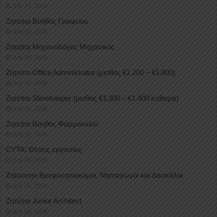
July 31, 2026
Ζητείται Βοηθός Γραφείου
July 30, 2026
Ζητείται Μηχανολόγος Μηχανικός
July 30, 2026
Ζητείται Office Administrator (μισθός €1.200 – €1.600)
July 30, 2026
Ζητείται Storekeeper (μισθός €1.300 – €1.400 καθαρά)
July 30, 2026
Ζητείται Βοηθός Φαρμακείου
July 30, 2026
CYTA: Θέσεις εργασίας
July 30, 2026
Ζητούνται Βρεφονηπιοκόμοι, Νηπιαγωγοί και Δασκάλοι
July 30, 2026
Ζητείται Junior Architect
July 30, 2026