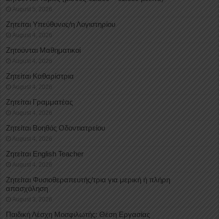
August 5, 2026
Ζητείται Υπεύθυνος/η Λογιστηρίου
August 4, 2026
Ζητούνται Μαθηματικοί
August 4, 2026
Ζητείται Καθαρίστρια
August 4, 2026
Ζητείται Γραμματέας
August 4, 2026
Ζητείται Βοηθός Οδοντιατρείου
August 4, 2026
Ζητείται English Teacher
August 4, 2026
Ζητείται Φυσιοθεραπευτής/τρια για μερική ή πλήρη
απασχόληση
August 3, 2026
Παιδική Λέσχη Μοσφιλωτής: Θέση Εργασίας