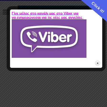
Click it!
Γίνε μέλος στο κανάλι μας στο Viber για
να ενημερώνεσαι για τις νέες μας αγγελίες