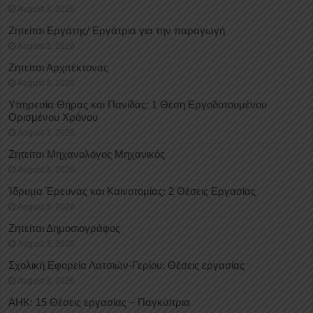
August 3, 2026
Ζητείται Εργάτης/ Εργάτρια για την παραγωγή
August 3, 2026
Ζητείται Αρχιτέκτονας
August 3, 2026
Υπηρεσία Θήρας και Πανίδας: 1 Θέση Eργοδοτουμένου
Oρισμένου Xρόνου
August 3, 2026
Ζητείται Μηχανολόγος Μηχανικός
August 3, 2026
Ίδρυμα Έρευνας και Καινοτομίας: 2 Θέσεις Εργασίας
August 3, 2026
Ζητείται Δημοσιογράφος
August 3, 2026
Σχολική Εφορεία Λατσιών-Γερίου: Θέσεις εργασίας
August 3, 2026
ΑΗΚ: 15 Θέσεις εργασίας – Παγκύπρια