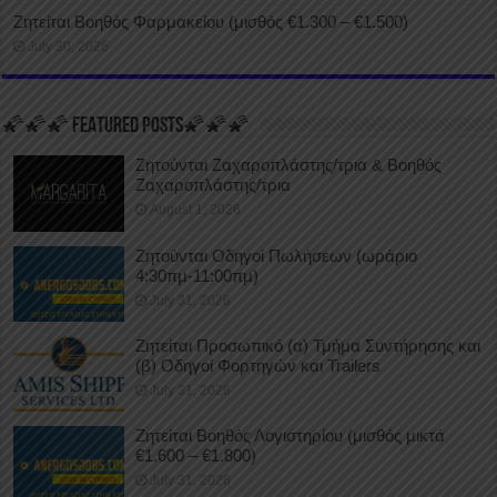
Ζητείται Βοηθός Φαρμακείου (μισθός €1.300 – €1.500)
July 30, 2026
🌠🌠🌠 FEATURED POSTS🌠🌠🌠
Ζητούνται Ζαχαροπλάστης/τρια & Βοηθός
Ζαχαροπλάστης/τρια
August 1, 2026
Ζητούνται Οδηγοί Πωλήσεων (ωράριο
4:30πμ-11:00πμ)
July 31, 2026
Ζητείται Προσωπικό (α) Τμήμα Συντήρησης και
(β) Οδηγοί Φορτηγών και Trailers
July 31, 2026
Ζητείται Βοηθός Λογιστηρίου (μισθός μικτά
€1.600 – €1.800)
July 31, 2026