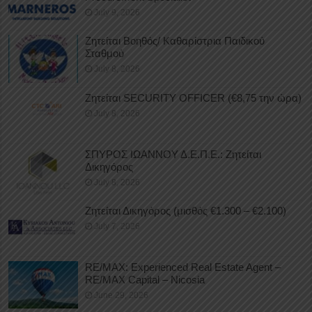
July 9, 2026
Ζητείται Βοηθός/ Καθαρίστρια Παιδικού
Σταθμού
July 8, 2026
Ζητείται SECURITY OFFICER (€8,75 την ώρα)
July 8, 2026
ΣΠΥΡΟΣ ΙΩΑΝΝΟΥ Δ.Ε.Π.Ε.: Ζητείται
Δικηγόρος
July 8, 2026
Ζητείται Δικηγόρος (μισθός €1.300 – €2.100)
July 7, 2026
RE/MAX: Experienced Real Estate Agent –
RE/MAX Capital – Nicosia
June 29, 2026