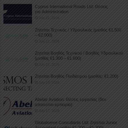
Cyprus International Roads Ltd: Θέσεις
για Administration
July 21, 2026
Ζητείται Τεχνικός / Υδραυλικός (μισθός €1.500
– €2.000)
July 21, 2026
Ζητείται Βοηθός Τεχνικού / Βοηθός Υδραυλικού
(μισθός €1.300 – €1.600)
July 21, 2026
Ζητείται Βοηθός Παιδιάτρου (μισθός: €1.200)
July 18, 2026
Abelair Aviation: Θέσεις εργασίας (δεν
απαιτείται εμπειρία)
July 17, 2026
Globalserve Consultants Ltd: Ζητείται Junior
Accountant (μισθός €1.200 – €1.300)