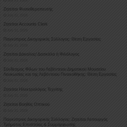
July 31, 2026
Ζητείται Φυσιοθεραπευτής
July 31, 2026
Ζητείται Accounts Clerk
July 31, 2026
Παγκύπριος Δικηγορικός Σύλλογος: Θέση Εργασίας
July 31, 2026
Ζητείται Δάκαλος/ Δασκάλα ή Φιλόλογος
July 31, 2026
Σύνδεσμος Φίλων του Λεβέντειου Δημοτικού Μουσείου
Λευκωσίας και της Λεβέντειου Πινακοθήκης: Θέση Εργασίας
July 31, 2026
Ζητείται Ηλεκτρολόγος Τεχνίτης
July 31, 2026
Ζητείται Βοηθός Οπτικού
July 31, 2026
Παγκύπριος Δικηγορικός Σύλλογος: Ζητείται Λειτουργός
Τμήματος Εποπτείας & Συμμόρφωσης