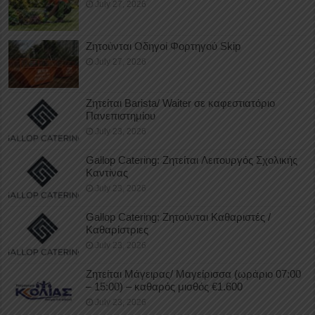
July 27, 2026
Ζητούνται Οδηγοί Φορτηγού Skip
July 27, 2026
Ζητείται Barista/ Waiter σε καφεστιατόριο
Πανεπιστημίου
July 23, 2026
Gallop Catering: Ζητείται Λειτουργός Σχολικής
Καντίνας
July 23, 2026
Gallop Catering: Ζητούνται Καθαριστές /
Καθαρίστριες
July 23, 2026
Ζητείται Μάγειρας/ Μαγείρισσα (ωράριο 07:00
– 15:00) – καθαρός μισθός €1.600
July 23, 2026