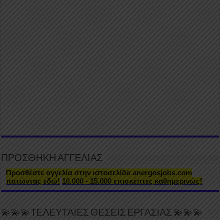
ΠΡΟΣΘΗΚΗ ΑΓΓΕΛΙΑΣ
Προσθέστε αγγελία στην ιστοσελίδα anergosjobs.com
πατώντας εδώ!
10.000 - 15.000 επισκέπτες καθημερινώς!
💫💫💫ΤΕΛΕΥΤΑΙΕΣ ΘΕΣΕΙΣ ΕΡΓΑΣΙΑΣ 💫💫💫