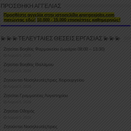
ΠΡΟΣΘΗΚΗ ΑΓΓΕΛΙΑΣ
Προσθέστε αγγελία στην ιστοσελίδα anergosjobs.com
πατώντας εδώ!
10.000 - 15.000 επισκέπτες καθημερινώς!
💫💫💫ΤΕΛΕΥΤΑΙΕΣ ΘΕΣΕΙΣ ΕΡΓΑΣΙΑΣ 💫💫💫
Ζητείται Βοηθός Φαρμακείου (ωράριο 08:00 – 13:30)
August 5, 2026
Ζητείται Βοηθός Θαλάμου
August 5, 2026
Ζητούνται Νοσηλευτές/τριες Χειρουργείου
August 5, 2026
Ζητείται Γραμματέας Λογιστηρίου
August 5, 2026
Ζητείται Οδηγός
August 5, 2026
Ζητούνται Νοσηλευτές/τριες