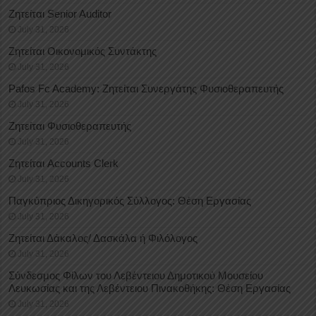
Ζητείται Senior Auditor
July 31, 2026
Ζητείται Οικονομικός Συντάκτης
July 31, 2026
Pafos Fc Academy: Ζητείται Συνεργάτης Φυσιοθεραπευτής
July 31, 2026
Ζητείται Φυσιοθεραπευτής
July 31, 2026
Ζητείται Accounts Clerk
July 31, 2026
Παγκύπριος Δικηγορικός Σύλλογος: Θέση Εργασίας
July 31, 2026
Ζητείται Δάκαλος/ Δασκάλα ή Φιλόλογος
July 31, 2026
Σύνδεσμος Φίλων του Λεβέντειου Δημοτικού Μουσείου
Λευκωσίας και της Λεβέντειου Πινακοθήκης: Θέση Εργασίας
July 31, 2026