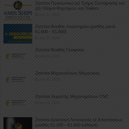
Ζητείται Προσωπικό (α) Τμήμα Συντήρησης και
(β) Οδηγοί Φορτηγών και Trailers
July 31, 2026
Ζητείται Βοηθός Λογιστηρίου (μισθός μικτά
€1.600 – €1.800)
July 31, 2026
Ζητείται Βοηθός Γραφείου
July 30, 2026
Ζητείται Μηχανολόγος Μηχανικός
July 30, 2026
Ζητείται Χειριστής Μηχανημάτων CNC
July 29, 2026
Ζητείται Διοικητική Λειτουργός εξ Αποστάσεως
(μισθός €1.200 – €1.600 καθαρά)