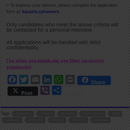
> To express your interest, please complete the application
form at:
kazazis.cy/careers
Only candidates who meet the above criteria will
be contacted for a personal interview.
All applications will be handled with strict
confidentiality.
Γίνε μέλος στο κανάλι μας στο Viber για συνεχή
ενημέρωση!
F
T
E
Li
W
Pr
Share
a
wi
m
n
h
in
Vi
S
Post
c
tt
ail
k
at
t
b
h
e
er
e
s
er
ar
Tags
b
dI
A
AGGELIES
CYPRUS
ERGASIA
ERGODOTISI
JOBS
e
LARNACA
ΑΓΓΕΛΊΕΣ
ΕΡΓΑΣΊΑ
ΕΡΓΆΤΕΣ
ΛΆΡΝΑΚΑ
o
n
p