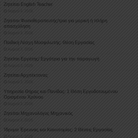
Ζητείται English Teacher
August 4, 2026
Ζητείται Φυσιοθεραπευτής/τρια για μερική ή πλήρη
απασχόληση
August 3, 2026
Παιδική Λέσχη Μοσφιλωτής: Θέση Εργασίας
August 3, 2026
Ζητείται Εργάτης/ Εργάτρια για την παραγωγή
August 3, 2026
Ζητείται Αρχιτέκτονας
August 3, 2026
Υπηρεσία Θήρας και Πανίδας: 1 Θέση Eργοδοτουμένου
Oρισμένου Xρόνου
August 3, 2026
Ζητείται Μηχανολόγος Μηχανικός
August 3, 2026
Ίδρυμα Έρευνας και Καινοτομίας: 2 Θέσεις Εργασίας
August 3, 2026