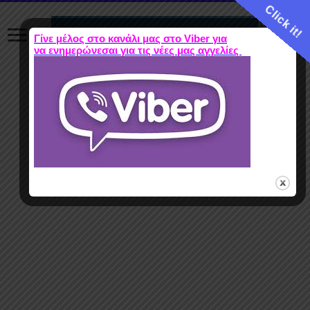
Click it!
Γίνε μέλος στο κανάλι μας στο Viber για
να ενημερώνεσαι για τις νέες μας αγγελίες