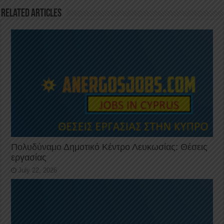
o
p
Related Articles
k
Πολυδύναμο Δημοτικό Κέντρο Λευκωσίας: Θέσεις
εργασίας
July 22, 2026