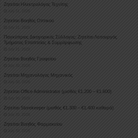
Ζητείται Ηλεκτρολόγος Τεχνίτης
July 31, 2026
Ζητείται Βοηθός Οπτικού
July 31, 2026
Παγκύπριος Δικηγορικός Σύλλογος: Ζητείται Λειτουργός
Τμήματος Εποπτείας & Συμμόρφωσης
July 31, 2026
Ζητείται Βοηθός Γραφείου
July 30, 2026
Ζητείται Μηχανολόγος Μηχανικός
July 30, 2026
Ζητείται Office Administrator (μισθός €1.200 – €1.600)
July 30, 2026
Ζητείται Storekeeper (μισθός €1.300 – €1.400 καθαρά)
July 30, 2026
Ζητείται Βοηθός Φαρμακείου
July 30, 2026