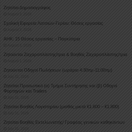
Ζητείται Δημοσιογράφος
August 3, 2026
Σχολική Εφορεία Λατσιών-Γερίου: Θέσεις εργασίας
August 3, 2026
ΑΗΚ: 15 Θέσεις εργασίας – Παγκύπρια
August 3, 2026
Ζητούνται Ζαχαροπλάστης/τρια & Βοηθός Ζαχαροπλάστης/τρια
August 1, 2026
Ζητούνται Οδηγοί Πωλήσεων (ωράριο 4:30πμ-11:00πμ)
July 31, 2026
Ζητείται Προσωπικό (α) Τμήμα Συντήρησης και (β) Οδηγοί
Φορτηγών και Trailers
July 31, 2026
Ζητείται Βοηθός Λογιστηρίου (μισθός μικτά €1.600 – €1.800)
July 31, 2026
Ζητείται Βοηθός Εκτελωνιστής/ Γραφέας γενικών καθηκόντων
July 31, 2026