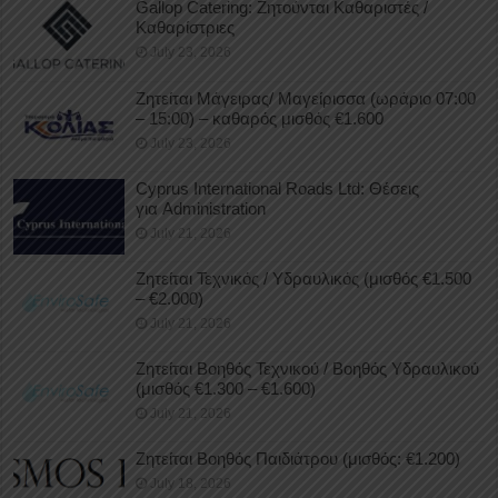
Gallop Catering: Ζητούνται Καθαριστές /
Καθαρίστριες
July 23, 2026
Ζητείται Μάγειρας/ Μαγείρισσα (ωράριο 07:00
– 15:00) – καθαρός μισθός €1.600
July 23, 2026
Cyprus International Roads Ltd: Θέσεις
για Administration
July 21, 2026
Ζητείται Τεχνικός / Υδραυλικός (μισθός €1.500
– €2.000)
July 21, 2026
Ζητείται Βοηθός Τεχνικού / Βοηθός Υδραυλικού
(μισθός €1.300 – €1.600)
July 21, 2026
Ζητείται Βοηθός Παιδιάτρου (μισθός: €1.200)
July 18, 2026