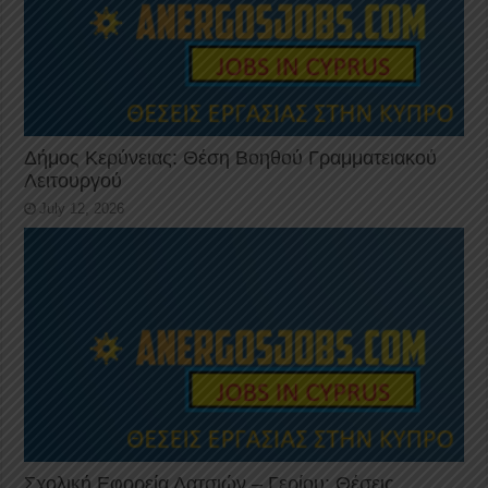
Δήμος Κερύνειας: Θέση Βοηθού Γραμματειακού
Λειτουργού
July 12, 2026
Σχολική Εφορεία Λατσιών – Γερίου: Θέσεις