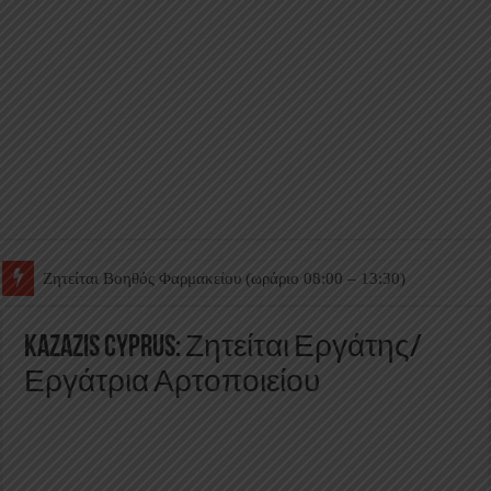
Ζητείται Βοηθός Θαλάμου
Kazazis Cyprus: Ζητείται Εργάτης/
Εργάτρια Αρτοποιείου