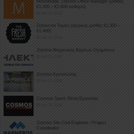
MeshMade: Ζητείται Office Manager (μισθός
€1.200 – €1.600 καθαρά)
July 15, 2026
Ζητούνται Ταμίες (αρχικός μισθός €1.300 –
€1.400)
July 14, 2026
Ζητείται Μηχανικός Βαρέων Οχημάτων
July 13, 2026
Ζητείται Κρεοπώλης
July 12, 2026
Cosmos Sport: Θέση Εργασίας
July 10, 2026
Ζητείται Site Civil Engineer / Project
Coordinator