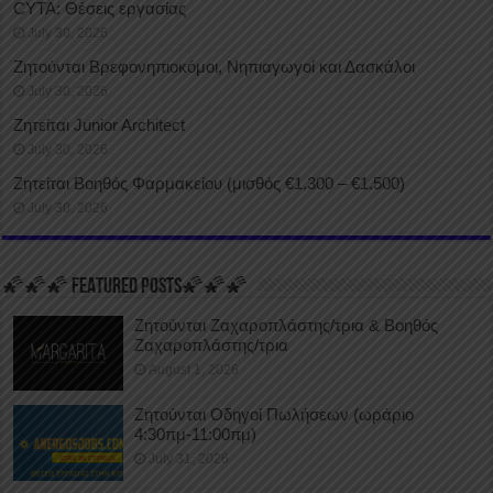
CYTA: Θέσεις εργασίας
July 30, 2026
Ζητούνται Βρεφονηπιοκόμοι, Νηπιαγωγοί και Δασκάλοι
July 30, 2026
Ζητείται Junior Architect
July 30, 2026
Ζητείται Βοηθός Φαρμακείου (μισθός €1.300 – €1.500)
July 30, 2026
🌠🌠🌠 FEATURED POSTS🌠🌠🌠
Ζητούνται Ζαχαροπλάστης/τρια & Βοηθός
Ζαχαροπλάστης/τρια
August 1, 2026
Ζητούνται Οδηγοί Πωλήσεων (ωράριο
4:30πμ-11:00πμ)
July 31, 2026