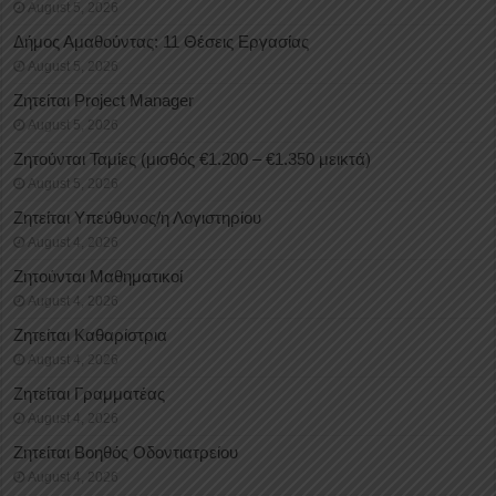
August 5, 2026
Δήμος Αμαθούντας: 11 Θέσεις Εργασίας
August 5, 2026
Ζητείται Project Manager
August 5, 2026
Ζητούνται Ταμίες (μισθός €1.200 – €1.350 μεικτά)
August 5, 2026
Ζητείται Υπεύθυνος/η Λογιστηρίου
August 4, 2026
Ζητούνται Μαθηματικοί
August 4, 2026
Ζητείται Καθαρίστρια
August 4, 2026
Ζητείται Γραμματέας
August 4, 2026
Ζητείται Βοηθός Οδοντιατρείου
August 4, 2026