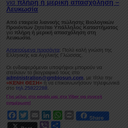
για
πλήρη ή μερική απασχόληση –
Λευκωσία
Από εταιρεία λιανικής πώλησης Βιολογικών
Προιόντων ζητείται
Υπάλληλος Καταστήματος
για
πλήρη ή μερική απασχόληση στη
Λευκωσία.
Απαιτούμενα προσόντα
: Πολύ καλή γνώση της
Ελληνικής και Αγγλικής Γλώσσας.
Οι ενδιαφερόμενοι υποψήφιοι μπορούν να
στείλουν το βιογραφικό τους στο
administration@gmbiosun.com
, με τίτλο την
«ΚΕΝΗ ΘΕΣΗ»
ή να επικοινωνήσουν τηλεφωνικά
στο
τηλ.25822288
.
Γίνε μέλος στο κανάλι μας στο Viber για συνεχή
ενημέρωση!
F
T
E
Li
W
Pr
Share
a
wi
m
n
h
in
Vi
S