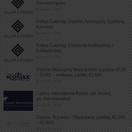
Πανεπιστημίου
July 23, 2026
Gallop Catering: Ζητείται Λειτουργός Σχολικής
Καντίνας
July 23, 2026
Gallop Catering: Ζητούνται Καθαριστές /
Καθαρίστριες
July 23, 2026
Ζητείται Μάγειρας/ Μαγείρισσα (ωράριο 07:00
– 15:00) – καθαρός μισθός €1.600
July 23, 2026
Cyprus International Roads Ltd: Θέσεις
για Administration
July 21, 2026
Ζητείται Τεχνικός / Υδραυλικός (μισθός €1.500
– €2.000)
July 21, 2026