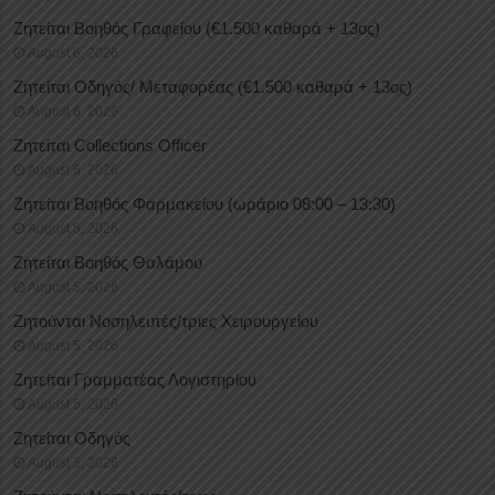
Ζητείται Βοηθός Γραφείου (€1.500 καθαρά + 13ος)
August 6, 2026
Ζητείται Οδηγός/ Μεταφορέας (€1.500 καθαρά + 13ος)
August 6, 2026
Ζητείται Collections Officer
August 6, 2026
Ζητείται Βοηθός Φαρμακείου (ωράριο 08:00 – 13:30)
August 5, 2026
Ζητείται Βοηθός Θαλάμου
August 5, 2026
Ζητούνται Νοσηλευτές/τριες Χειρουργείου
August 5, 2026
Ζητείται Γραμματέας Λογιστηρίου
August 5, 2026
Ζητείται Οδηγός
August 5, 2026