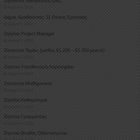
Ζητούνται Νοσηλευτές/τριες
August 5, 2026
Δήμος Αμαθούντας: 11 Θέσεις Εργασίας
August 5, 2026
Ζητείται Project Manager
August 5, 2026
Ζητούνται Ταμίες (μισθός €1.200 – €1.350 μεικτά)
August 5, 2026
Ζητείται Υπεύθυνος/η Λογιστηρίου
August 4, 2026
Ζητούνται Μαθηματικοί
August 4, 2026
Ζητείται Καθαρίστρια
August 4, 2026
Ζητείται Γραμματέας
August 4, 2026
Ζητείται Βοηθός Οδοντιατρείου
August 4, 2026