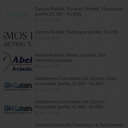
Ζητείται Βοηθός Τεχνικού / Βοηθός Υδραυλικού
(μισθός €1.300 – €1.600)
July 21, 2026
Ζητείται Βοηθός Παιδιάτρου (μισθός: €1.200)
July 18, 2026
Abelair Aviation: Θέσεις εργασίας (δεν
απαιτείται εμπειρία)
July 17, 2026
Globalserve Consultants Ltd: Ζητείται Junior
Accountant (μισθός €1.200 – €1.300)
July 17, 2026
Globalserve Consultants Ltd: Ζητείται
Accountant (μισθός €1.600 – €2.000)
July 17, 2026
Ζητείται Λειτουργός Πωλήσεων & Τιμολόγησης