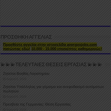
ΠΡΟΣΘΗΚΗ ΑΓΓΕΛΙΑΣ
Προσθέστε αγγελία στην ιστοσελίδα anergosjobs.com
πατώντας εδώ!
10.000 - 15.000 επισκέπτες καθημερινώς!
💫💫💫ΤΕΛΕΥΤΑΙΕΣ ΘΕΣΕΙΣ ΕΡΓΑΣΙΑΣ 💫💫💫
Ζητείται Βοηθός Λογιστηρίου
August 6, 2026
Ζητείται Υπάλληλος για γέμισμα και ανεφοδιασμό αυτόματων
πωλητών
August 6, 2026
Πρεσβεία της Γερμανίας: Θέση Εργασίας
August 6, 2026