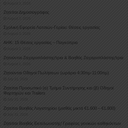
August 3, 2026
Ζητείται Δημοσιογράφος
August 3, 2026
Σχολική Εφορεία Λατσιών-Γερίου: Θέσεις εργασίας
August 3, 2026
ΑΗΚ: 15 Θέσεις εργασίας – Παγκύπρια
August 3, 2026
Ζητούνται Ζαχαροπλάστης/τρια & Βοηθός Ζαχαροπλάστης/τρια
August 1, 2026
Ζητούνται Οδηγοί Πωλήσεων (ωράριο 4:30πμ-11:00πμ)
July 31, 2026
Ζητείται Προσωπικό (α) Τμήμα Συντήρησης και (β) Οδηγοί
Φορτηγών και Trailers
July 31, 2026
Ζητείται Βοηθός Λογιστηρίου (μισθός μικτά €1.600 – €1.800)
July 31, 2026
Ζητείται Βοηθός Εκτελωνιστής/ Γραφέας γενικών καθηκόντων