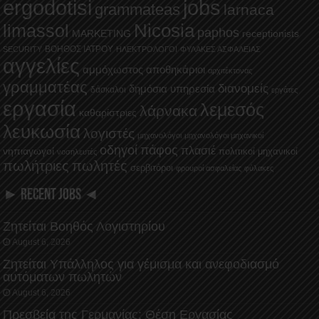
ergodotisi
jobs
grammateas
larnaca
Nicosia
limassol
paphos
MARKETING
receptionists
ΒΟΗΘΟΣ ΙΑΤΡΟΥ
SECURITY
ΗΛΕΚΤΡΟΛΟΓΟΙ
ΦΥΛΑΚΕΣ ΑΣΦΑΛΕΙΑΣ
αγγελίες
αμμόχωστος
αποθηκάριοι
αρχιτέκτονας
γραμματέας
διανομείς
δημόσια υπηρεσία
δάσκαλοι
εργάτες
εργασία
λεμεσός
λάρνακα
καθαρίστριες
λευκωσία
λογιστές
μηχανολόγοι
μηχανολόγοι μηχανικοί
οδηγοί
πάφος
πλασιέ
νηπιαγωγοί
πολιτικοί μηχανικοί
νοσηλευτές
πωλήτριες
πωλητές
σερβιτόροι
φρουροί ασφαλείας
φύλακες
► RECENT JOBS ◄
Ζητείται Βοηθός Λογιστηρίου
August 6, 2026
Ζητείται Υπάλληλος για γέμισμα και ανεφοδιασμό
αυτόματων πωλητών
August 6, 2026
Πρεσβεία της Γερμανίας: Θέση Εργασίας