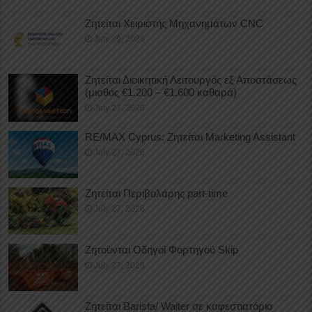
Ζητείται Χειριστής Μηχανημάτων CNC
July 29, 2026
Ζητείται Διοικητική Λειτουργός εξ Αποστάσεως
(μισθός €1.200 – €1.600 καθαρά)
July 27, 2026
RE/MAX Cyprus: Ζητείται Marketing Assistant
July 27, 2026
Ζητείται Περιβολάρης part-time
July 27, 2026
Ζητούνται Οδηγοί Φορτηγού Skip
July 27, 2026
Ζητείται Barista/ Waiter σε καφεστιατόριο