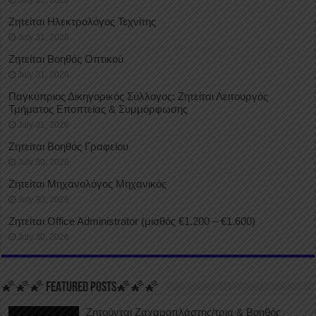
Ζητείται Ηλεκτρολόγος Τεχνίτης
July 31, 2026
Ζητείται Βοηθός Οπτικού
July 31, 2026
Παγκύπριος Δικηγορικός Σύλλογος: Ζητείται Λειτουργός
Τμήματος Εποπτείας & Συμμόρφωσης
July 31, 2026
Ζητείται Βοηθός Γραφείου
July 30, 2026
Ζητείται Μηχανολόγος Μηχανικός
July 30, 2026
Ζητείται Office Administrator (μισθός €1.200 – €1.600)
July 30, 2026
🌠🌠🌠 FEATURED POSTS🌠🌠🌠
Ζητούνται Ζαχαροπλάστης/τρια & Βοηθός