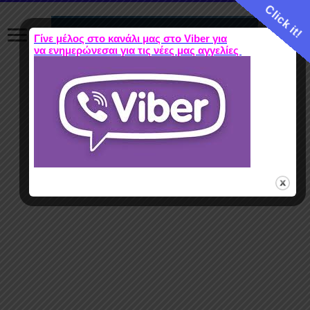
Click it!
Γίνε μέλος στο κανάλι μας στο Viber για
να ενημερώνεσαι για τις νέες μας αγγελίες