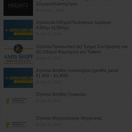
Ζαχαροπλάστης/τρια
August 1, 2026
Ζητούνται Οδηγοί Πωλήσεων (ωράριο
4:30πμ-11:00πμ)
July 31, 2026
Ζητείται Προσωπικό (α) Τμήμα Συντήρησης και
(β) Οδηγοί Φορτηγών και Trailers
July 31, 2026
Ζητείται Βοηθός Λογιστηρίου (μισθός μικτά
€1.600 – €1.800)
July 31, 2026
Ζητείται Βοηθός Γραφείου
July 30, 2026
Ζητείται Μηχανολόγος Μηχανικός
July 30, 2026