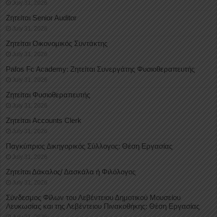
July 31, 2026
Ζητείται Senior Auditor
July 31, 2026
Ζητείται Οικονομικός Συντάκτης
July 31, 2026
Pafos Fc Academy: Ζητείται Συνεργάτης Φυσιοθεραπευτής
July 31, 2026
Ζητείται Φυσιοθεραπευτής
July 31, 2026
Ζητείται Accounts Clerk
July 31, 2026
Παγκύπριος Δικηγορικός Σύλλογος: Θέση Εργασίας
July 31, 2026
Ζητείται Δάκαλος/ Δασκάλα ή Φιλόλογος
July 31, 2026
Σύνδεσμος Φίλων του Λεβέντειου Δημοτικού Μουσείου
Λευκωσίας και της Λεβέντειου Πινακοθήκης: Θέση Εργασίας
July 31, 2026