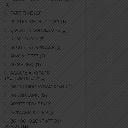
(3)
PART-TIME
(13)
PILATES INSTRUCTORS
(1)
QUANTITY SURVEYORS
(1)
REAL ESTATE
(6)
SECURITY/ ΑΣΦΑΛΕΙΑ
(3)
ΑΙΜΟΛΗΠΤΕΣ
(2)
ΑΙΣΘΗΤΙΚΟΙ
(1)
ΑΛΛΑ / ΔΙΑΦΟΡΑ / ΜΗ
ΤΑΞΙΝΟΜΗΜΕΝΑ
(1)
ΑΝΘΡΩΠΙΝΟ ΔΥΝΑΜΙΚΟ/HR
(1)
ΑΠΟΘΗΚΑΡΙΟΙ
(2)
ΑΡΧΙΤΕΚΤΟΝΕΣ
(12)
ΑΣΦΑΛΕΙΑ & ΥΓΕΙΑ
(3)
ΒΟΗΘΟΙ ΟΔΟΝΤΙΑΤΡΟΥ/
ΙΑΤΡΟΥ
(11)