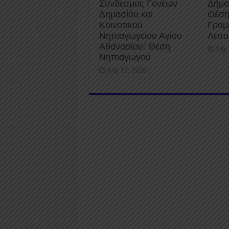
Σύνδεσμος Γονέων
Δήμο
Δημοσίου και
Θέση
Κοινοτικού
Γραμ
Νηπιαγωγείου Αγίου
Λειτ
Αθανασίου: Θέση
July
Νηπιαγωγού
July 17, 2026