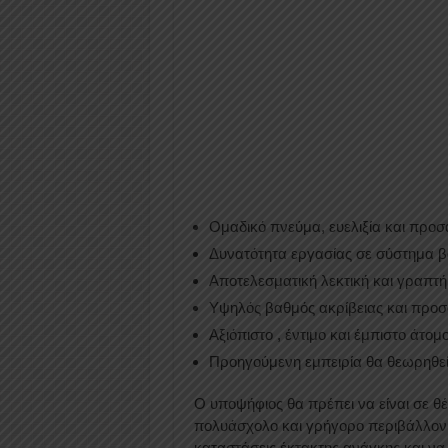
Ομαδικό πνεύμα, ευελιξία και προσ
Δυνατότητα εργασίας σε σύστημα βά
Αποτελεσματική λεκτική και γραπτή 
Υψηλός βαθμός ακρίβειας και προσ
Αξιόπιστο , έντιμο και έμπιστο άτομο
Προηγούμενη εμπειρία θα θεωρηθεί
Ο υποψήφιος θα πρέπει να είναι σε θ
πολυάσχολο και γρήγορο περιβάλλον,
καταστάσεις έκτακτης ανάγκης και να 