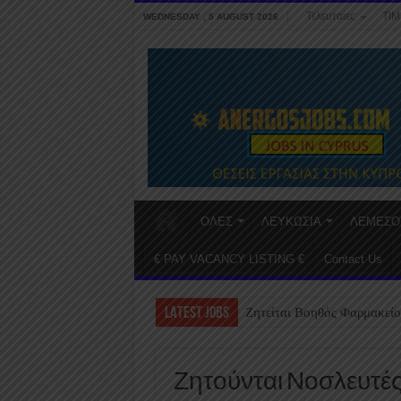
Τελευταίες
ΤΙΜ
WEDNESDAY , 5 AUGUST 2026
ΟΛΕΣ
ΛΕΥΚΩΣΙΑ
ΛΕΜΕΣΟ
€ PAY VACANCY LISTING €
Contact Us
LATEST JOBS
Ζητείται Βοηθός Φαρμακείο
Ζητούνται Νοσλευτέ