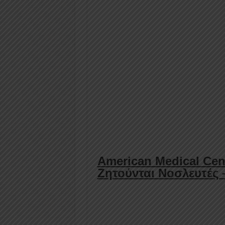
American Medical Cent
Ζητούνται Νοσλευτές 