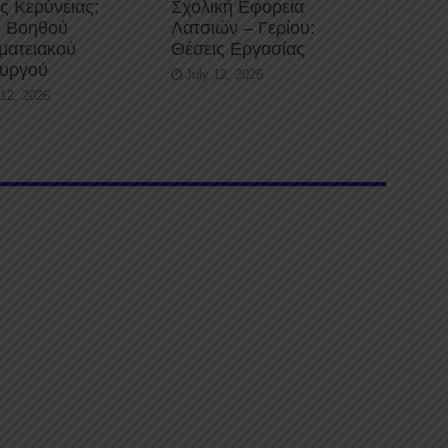
ς Κερύνειας:
Σχολική Εφορεία
 Βοηθού
Λατσιών – Γερίου:
ματειακού
Θέσεις Εργασίας
ουργού
July 12, 2026
 12, 2026