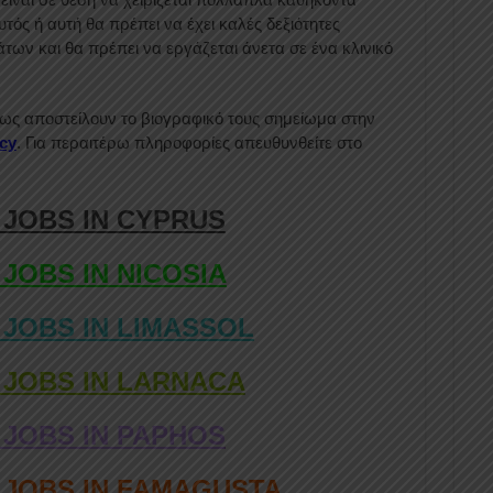
τός ή αυτή θα πρέπει να έχει καλές δεξιότητες
των και θα πρέπει να εργάζεται άνετα σε ένα κλινικό
ως αποστείλουν το βιογραφικό τους σημείωμα στην
cy
. Για περαιτέρω πληροφορίες απευθυνθείτε στο
 JOBS IN CYPRUS
 JOBS IN NICOSIA
 JOBS IN LIMASSOL
 JOBS IN LARNACA
 JOBS IN PAPHOS
D JOBS IN FAMAGUSTA