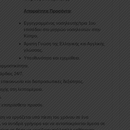
Απαραίτητα Προσόντα
:
Εγγεγραμμένος νοσηλευτής/τρια 1ου
επιπέδου στο μητρώο νοσηλευτών στην
Κύπρο.
Άριστη Γνώση της Ελληνικής και Αγγλικής
γλώσσας.
Υπευθυνότητα και εχεμύθεια.
αρμοστικότητα.
ρδιας 24/7.
επικοινωνία και διαπροσωπικές δεξιότητες.
οχής στη λεπτομέρεια.
.
 επιπρόσθετο προσόν.
έση να εργάζεται υπό πίεση του χρόνου σε ένα
 να αντιδρά γρήγορα και να ανταποκρίνεται άμεσα σε
είναι σε θέση να χειρίζεται πολλαπλά καθήκοντα