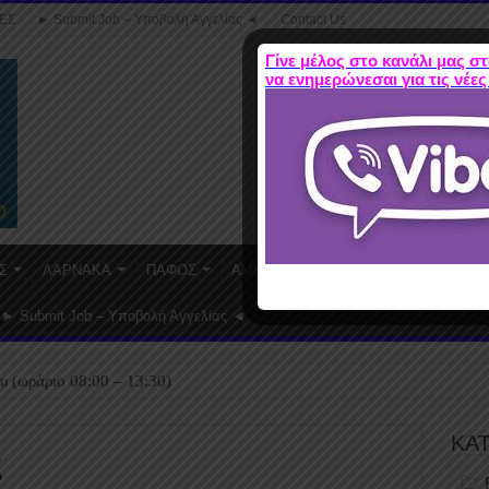
ΕΣ
► Submit Job – Υποβολή Αγγελίας ◄
Contact Us
Γίνε μέλος στο κανάλι μας στ
να ενημερώνεσαι για τις νέες
Σ
ΛΑΡΝΑΚΑ
ΠΑΦΟΣ
ΑΜΜΟΧΩΣΤΟΣ
WORK FROM HO
► Submit Job – Υποβολή Αγγελίας ◄
υ (ωράριο 08:00 – 13:30)
ΚΑ
ς