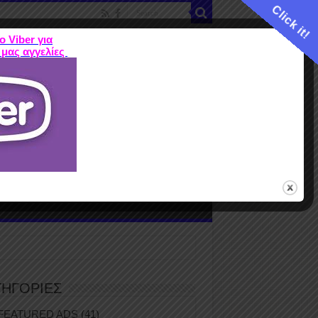
Click it!
ο Viber για
 μας αγγελίες
ME
FEATURED ADS
ΤΙΜΕΣ
Terms
ΤΗΓΟΡΙΕΣ
FEATURED ADS
(41)