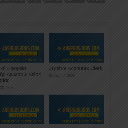
ERGODOTISI
JOBS
NICOSIA
ΑΓΓΕΛΊΕΣ
ΕΡΓΑΣΊΑ
ική Εφορεία
Ζητείται Accounts Clerk
κής Λεμεσού: Θέση
July 17, 2026
σίας
 20, 2026