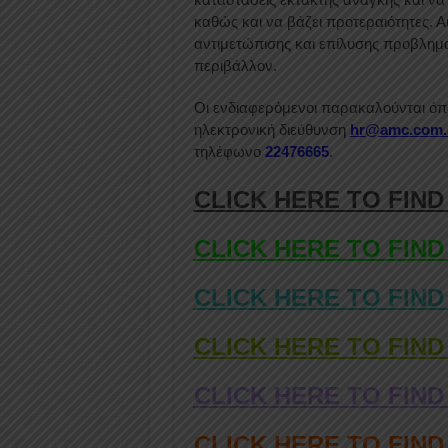
καθώς και να βάζει προτεραιότητες. Αυ
αντιμετώπισης και επίλυσης προβλημά
περιβάλλον.
Οι ενδιαφερόμενοι παρακαλούνται όπ
ηλεκτρονική διεύθυνση
hr@amc.com.
τηλέφωνο
22476665
.
CLICK HERE TO FIND
CLICK HERE TO FIND
CLICK HERE TO FIND
CLICK HERE TO FIND
CLICK HERE TO FIND
CLICK HERE TO FIN