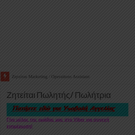
Ζητείται Βοηθός Αποθήκης σε Φαρμακείο
Ζητείται Πωλητής/ Πωλήτρια
Γίνε μέλος της ομάδας μας στο Viber για συνεχή
ενημέρωση!