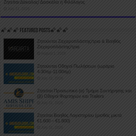
Ζητείται Δάκαλος/ Δασκάλα ή Φιλόλογος
July 31, 2026
🌠🌠🌠 FEATURED POSTS🌠🌠🌠
Ζητούνται Ζαχαροπλάστης/τρια & Βοηθός
Ζαχαροπλάστης/τρια
August 1, 2026
Ζητούνται Οδηγοί Πωλήσεων (ωράριο
4:30πμ-11:00πμ)
July 31, 2026
Ζητείται Προσωπικό (α) Τμήμα Συντήρησης και
(β) Οδηγοί Φορτηγών και Trailers
July 31, 2026
Ζητείται Βοηθός Λογιστηρίου (μισθός μικτά
€1.600 – €1.800)
July 31, 2026