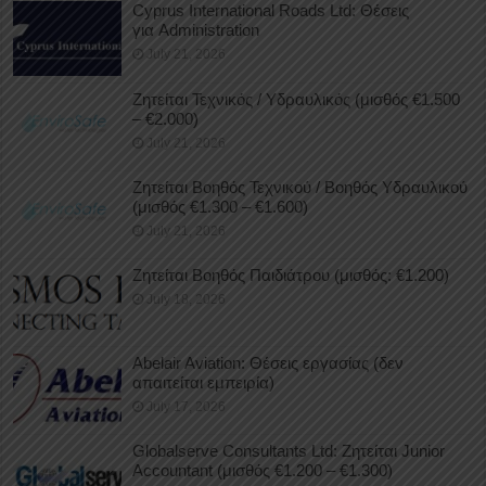
Cyprus International Roads Ltd: Θέσεις
για Administration
July 21, 2026
Ζητείται Τεχνικός / Υδραυλικός (μισθός €1.500
– €2.000)
July 21, 2026
Ζητείται Βοηθός Τεχνικού / Βοηθός Υδραυλικού
(μισθός €1.300 – €1.600)
July 21, 2026
Ζητείται Βοηθός Παιδιάτρου (μισθός: €1.200)
July 18, 2026
Abelair Aviation: Θέσεις εργασίας (δεν
απαιτείται εμπειρία)
July 17, 2026
Globalserve Consultants Ltd: Ζητείται Junior
Accountant (μισθός €1.200 – €1.300)