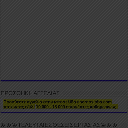
ΠΡΟΣΘΗΚΗ ΑΓΓΕΛΙΑΣ
Προσθέστε αγγελία στην ιστοσελίδα anergosjobs.com
πατώντας εδώ!
10.000 - 15.000 επισκέπτες καθημερινώς!
💫💫💫ΤΕΛΕΥΤΑΙΕΣ ΘΕΣΕΙΣ ΕΡΓΑΣΙΑΣ 💫💫💫