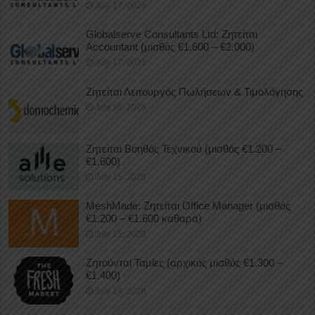
July 17, 2026
Globalserve Consultants Ltd: Ζητείται
Accountant (μισθός €1.600 – €2.000)
July 17, 2026
Ζητείται Λειτουργός Πωλήσεων & Τιμολόγησης
July 16, 2026
Ζητείται Βοηθός Τεχνικού (μισθός €1.200 –
€1.600)
July 15, 2026
MeshMade: Ζητείται Office Manager (μισθός
€1.200 – €1.600 καθαρά)
July 15, 2026
Ζητούνται Ταμίες (αρχικός μισθός €1.300 –
€1.400)
July 14, 2026