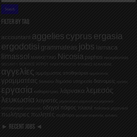
FILTER BY TAQ
aggelies
cyprus
ergasia
accountant
ergodotisi
jobs
grammateas
larnaca
Nicosia
limassol
paphos
MARKETING
receptionists
ΒΟΗΘΟΣ ΙΑΤΡΟΥ
SECURITY
ΗΛΕΚΤΡΟΛΟΓΟΙ
ΦΥΛΑΚΕΣ ΑΣΦΑΛΕΙΑΣ
αγγελίες
αμμόχωστος
αποθηκάριοι
αρχιτέκτονας
γραμματέας
διανομείς
δημόσια υπηρεσία
δάσκαλοι
εργάτες
εργασία
λεμεσός
λάρνακα
καθαρίστριες
λευκωσία
λογιστές
μηχανολόγοι
μηχανολόγοι μηχανικοί
οδηγοί
πάφος
πλασιέ
νηπιαγωγοί
πολιτικοί μηχανικοί
νοσηλευτές
πωλήτριες
πωλητές
σερβιτόροι
φρουροί ασφαλείας
φύλακες
► RECENT JOBS ◄