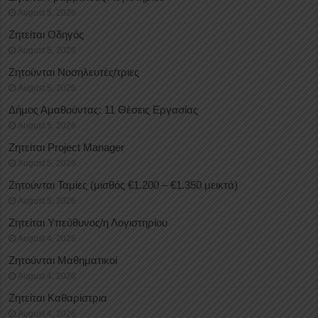
August 5, 2026
Ζητείται Οδηγός
August 5, 2026
Ζητούνται Νοσηλευτές/τριες
August 5, 2026
Δήμος Αμαθούντας: 11 Θέσεις Εργασίας
August 5, 2026
Ζητείται Project Manager
August 5, 2026
Ζητούνται Ταμίες (μισθός €1.200 – €1.350 μεικτά)
August 5, 2026
Ζητείται Υπεύθυνος/η Λογιστηρίου
August 4, 2026
Ζητούνται Μαθηματικοί
August 4, 2026
Ζητείται Καθαρίστρια
August 4, 2026