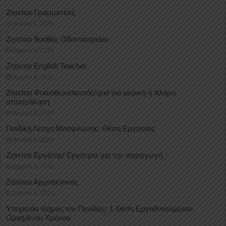
Ζητείται Γραμματέας
August 4, 2026
Ζητείται Βοηθός Οδοντιατρείου
August 4, 2026
Ζητείται English Teacher
August 4, 2026
Ζητείται Φυσιοθεραπευτής/τρια για μερική ή πλήρη
απασχόληση
August 3, 2026
Παιδική Λέσχη Μοσφιλωτής: Θέση Εργασίας
August 3, 2026
Ζητείται Εργάτης/ Εργάτρια για την παραγωγή
August 3, 2026
Ζητείται Αρχιτέκτονας
August 3, 2026
Υπηρεσία Θήρας και Πανίδας: 1 Θέση Eργοδοτουμένου
Oρισμένου Xρόνου