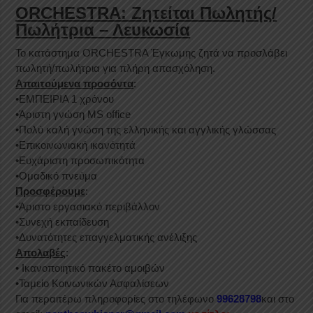
ORCHESTRA: Ζητείται Πωλητής/
Πωλήτρια – Λευκωσία
Το κατάστημα ORCHESTRA Έγκωμης ζητά να προσλάβει
πωλητή/πωλήτρια για πλήρη απασχόληση.
Απαιτούμενα προσόντα
:
•ΕΜΠΕΙΡΙΑ 1 χρόνου
•Άριστη γνώση ΜS office
•Πολύ καλή γνώση της ελληνικής και αγγλικής γλώσσας
•Επικοινωνιακή ικανότητά
•Ευχάριστη προσωπικότητα
•Ομαδικό πνεύμα
Προσφέρουμε
:
•Άριστο εργασιακό περιβάλλον
•Συνεχή εκπαίδευση
•Δυνατότητες επαγγελματικής ανέλιξης
Απολαβές
:
• Ικανοποιητικό πακέτο αμοιβών
•Ταμείο Κοινωνικών Ασφαλίσεων
Για περαιτέρω πληροφορίες στο τηλέφωνο
99628798
και στο