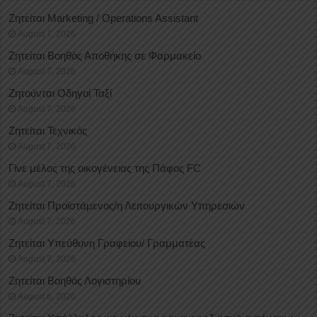
Ζητείται Marketing / Operations Assistant
August 7, 2026
Ζητείται Βοηθός Αποθήκης σε Φαρμακείο
August 7, 2026
Ζητούνται Οδηγοί Ταξί
August 7, 2026
Ζητείται Τεχνικός
August 7, 2026
Γίνε μέλος της οικογένειας της Πάφος FC
August 7, 2026
Ζητείται Προϊστάμενος/η Λειτουργικών Υπηρεσιών
August 7, 2026
Ζητείται Υπεύθυνη Γραφείου/ Γραμματέας
August 7, 2026
Ζητείται Βοηθός Λογιστηρίου
August 6, 2026