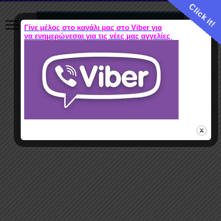
Click it!
Γίνε μέλος στο κανάλι μας στο Viber για
να ενημερώνεσαι για τις νέες μας αγγελίες