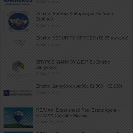
July 9, 2026
Ζητείται Βοηθός/ Καθαρίστρια Παιδικού
Σταθμού
July 8, 2026
Ζητείται SECURITY OFFICER (€8,75 την ώρα)
July 8, 2026
ΣΠΥΡΟΣ ΙΩΑΝΝΟΥ Δ.Ε.Π.Ε.: Ζητείται
Δικηγόρος
July 8, 2026
Ζητείται Δικηγόρος (μισθός €1.300 – €2.100)
July 7, 2026
RE/MAX: Experienced Real Estate Agent –
RE/MAX Capital – Nicosia
June 29, 2026