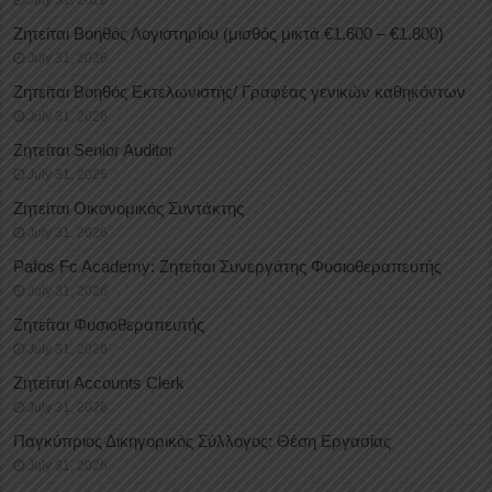
July 31, 2026
Ζητείται Βοηθός Λογιστηρίου (μισθός μικτά €1.600 – €1.800)
July 31, 2026
Ζητείται Βοηθός Εκτελωνιστής/ Γραφέας γενικών καθηκόντων
July 31, 2026
Ζητείται Senior Auditor
July 31, 2026
Ζητείται Οικονομικός Συντάκτης
July 31, 2026
Pafos Fc Academy: Ζητείται Συνεργάτης Φυσιοθεραπευτής
July 31, 2026
Ζητείται Φυσιοθεραπευτής
July 31, 2026
Ζητείται Accounts Clerk
July 31, 2026
Παγκύπριος Δικηγορικός Σύλλογος: Θέση Εργασίας
July 31, 2026