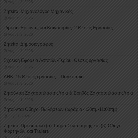
August 3, 2026
Ζητείται Μηχανολόγος Μηχανικός
August 3, 2026
Ίδρυμα Έρευνας και Καινοτομίας: 2 Θέσεις Εργασίας
August 3, 2026
Ζητείται Δημοσιογράφος
August 3, 2026
Σχολική Εφορεία Λατσιών-Γερίου: Θέσεις εργασίας
August 3, 2026
ΑΗΚ: 15 Θέσεις εργασίας – Παγκύπρια
August 3, 2026
Ζητούνται Ζαχαροπλάστης/τρια & Βοηθός Ζαχαροπλάστης/τρια
August 1, 2026
Ζητούνται Οδηγοί Πωλήσεων (ωράριο 4:30πμ-11:00πμ)
July 31, 2026
Ζητείται Προσωπικό (α) Τμήμα Συντήρησης και (β) Οδηγοί
Φορτηγών και Trailers