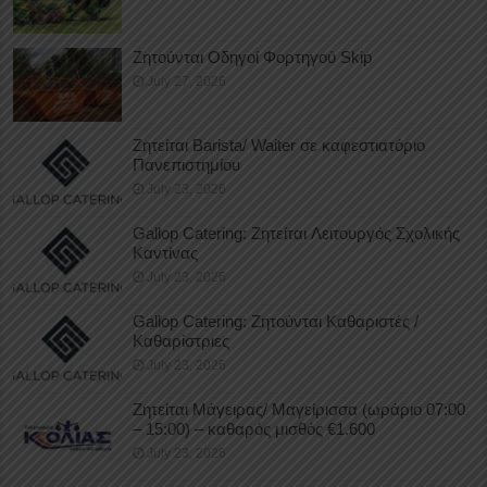
Ζητούνται Οδηγοί Φορτηγού Skip
July 27, 2026
Ζητείται Barista/ Waiter σε καφεστιατόριο
Πανεπιστημίου
July 23, 2026
Gallop Catering: Ζητείται Λειτουργός Σχολικής
Καντίνας
July 23, 2026
Gallop Catering: Ζητούνται Καθαριστές /
Καθαρίστριες
July 23, 2026
Ζητείται Μάγειρας/ Μαγείρισσα (ωράριο 07:00
– 15:00) – καθαρός μισθός €1.600
July 23, 2026