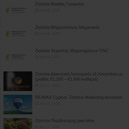
Ζητείται Βοηθός Γραφείου
July 30, 2026
Ζητείται Μηχανολόγος Μηχανικός
July 30, 2026
Ζητείται Χειριστής Μηχανημάτων CNC
July 29, 2026
Ζητείται Διοικητική Λειτουργός εξ Αποστάσεως
(μισθός €1.200 – €1.600 καθαρά)
July 27, 2026
RE/MAX Cyprus: Ζητείται Marketing Assistant
July 27, 2026
Ζητείται Περιβολάρης part-time
July 27, 2026