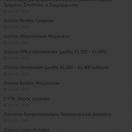
Τμήματος Εποπτείας & Συμμόρφωσης
July 31, 2026
Ζητείται Βοηθός Γραφείου
July 30, 2026
Ζητείται Μηχανολόγος Μηχανικός
July 30, 2026
Ζητείται Office Administrator (μισθός €1.200 – €1.600)
July 30, 2026
Ζητείται Storekeeper (μισθός €1.300 – €1.400 καθαρά)
July 30, 2026
Ζητείται Βοηθός Φαρμακείου
July 30, 2026
CYTA: Θέσεις εργασίας
July 30, 2026
Ζητούνται Βρεφονηπιοκόμοι, Νηπιαγωγοί και Δασκάλοι
July 30, 2026
Ζητείται Junior Architect