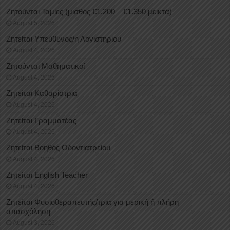
Ζητούνται Ταμίες (μισθός €1.200 – €1.350 μεικτά)
August 5, 2026
Ζητείται Υπεύθυνος/η Λογιστηρίου
August 4, 2026
Ζητούνται Μαθηματικοί
August 4, 2026
Ζητείται Καθαρίστρια
August 4, 2026
Ζητείται Γραμματέας
August 4, 2026
Ζητείται Βοηθός Οδοντιατρείου
August 4, 2026
Ζητείται English Teacher
August 4, 2026
Ζητείται Φυσιοθεραπευτής/τρια για μερική ή πλήρη
απασχόληση
August 3, 2026