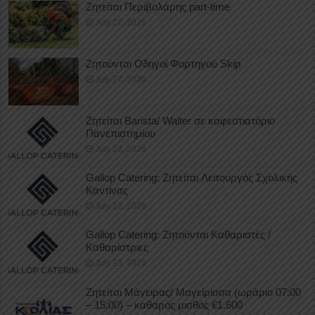
Ζητείται Περιβολάρης part-time
July 27, 2026
Ζητούνται Οδηγοί Φορτηγού Skip
July 27, 2026
Ζητείται Barista/ Waiter σε καφεστιατόριο
Πανεπιστημίου
July 23, 2026
Gallop Catering: Ζητείται Λειτουργός Σχολικής
Καντίνας
July 23, 2026
Gallop Catering: Ζητούνται Καθαριστές /
Καθαρίστριες
July 23, 2026
Ζητείται Μάγειρας/ Μαγείρισσα (ωράριο 07:00
– 15:00) – καθαρός μισθός €1.600