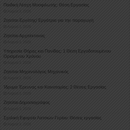
Παιδική Λέσχη Μοσφιλωτής: Θέση Εργασίας
August 3, 2026
Ζητείται Εργάτης/ Εργάτρια για την παραγωγή
August 3, 2026
Ζητείται Αρχιτέκτονας
August 3, 2026
Υπηρεσία Θήρας και Πανίδας: 1 Θέση Eργοδοτουμένου
Oρισμένου Xρόνου
August 3, 2026
Ζητείται Μηχανολόγος Μηχανικός
August 3, 2026
Ίδρυμα Έρευνας και Καινοτομίας: 2 Θέσεις Εργασίας
August 3, 2026
Ζητείται Δημοσιογράφος
August 3, 2026
Σχολική Εφορεία Λατσιών-Γερίου: Θέσεις εργασίας
August 3, 2026