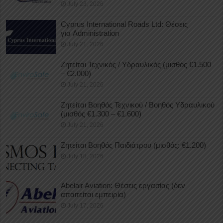
July 23, 2026
Cyprus International Roads Ltd: Θέσεις
για Administration
July 21, 2026
Ζητείται Τεχνικός / Υδραυλικός (μισθός €1.500
– €2.000)
July 21, 2026
Ζητείται Βοηθός Τεχνικού / Βοηθός Υδραυλικού
(μισθός €1.300 – €1.600)
July 21, 2026
Ζητείται Βοηθός Παιδιάτρου (μισθός: €1.200)
July 18, 2026
Abelair Aviation: Θέσεις εργασίας (δεν
απαιτείται εμπειρία)
July 17, 2026