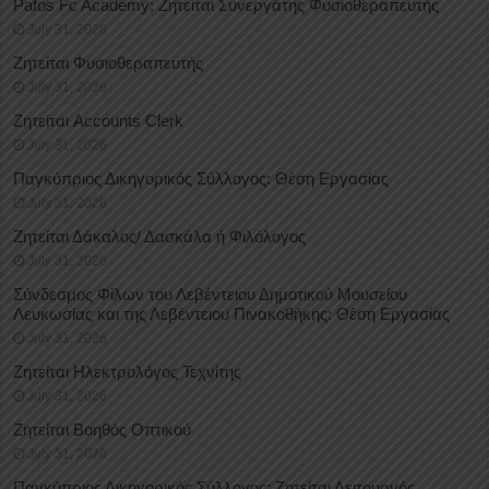
Pafos Fc Academy: Ζητείται Συνεργάτης Φυσιοθεραπευτής
July 31, 2026
Ζητείται Φυσιοθεραπευτής
July 31, 2026
Ζητείται Accounts Clerk
July 31, 2026
Παγκύπριος Δικηγορικός Σύλλογος: Θέση Εργασίας
July 31, 2026
Ζητείται Δάκαλος/ Δασκάλα ή Φιλόλογος
July 31, 2026
Σύνδεσμος Φίλων του Λεβέντειου Δημοτικού Μουσείου
Λευκωσίας και της Λεβέντειου Πινακοθήκης: Θέση Εργασίας
July 31, 2026
Ζητείται Ηλεκτρολόγος Τεχνίτης
July 31, 2026
Ζητείται Βοηθός Οπτικού
July 31, 2026
Παγκύπριος Δικηγορικός Σύλλογος: Ζητείται Λειτουργός