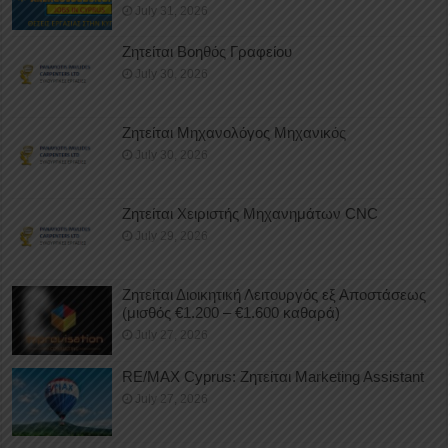
July 31, 2026
Ζητείται Βοηθός Γραφείου
July 30, 2026
Ζητείται Μηχανολόγος Μηχανικός
July 30, 2026
Ζητείται Χειριστής Μηχανημάτων CNC
July 29, 2026
Ζητείται Διοικητική Λειτουργός εξ Αποστάσεως
(μισθός €1.200 – €1.600 καθαρά)
July 27, 2026
RE/MAX Cyprus: Ζητείται Marketing Assistant
July 27, 2026