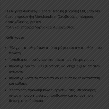
Η εταιρεία Alokozay General Trading (Cyprus) Ltd, ζητά για
άμεση πρόσληψη Merchandiser (Στοιβαδόρο) πλήρους
απασχόλησης, για την
πόλη και επαρχία Λάρνακας/ Αμμοχώστου.
Καθήκοντα
:
Έλεγχος αποθεμάτων από τα ράφια και την αποθήκη του
πελάτη
Τοποθέτηση προιόντων στα ράφια των Υπεραγορών
Φροντίζει για το FIFO (Rotation) και διαχειρίζεται τα στοκ
ανάλογα
Φροντίζει ώστε τα προιόντα να είναι σε καλή κατάσταση
και καθαρά
Υλοποίηση προωθητικών ενεργειών στις υπεραγορές
όπως στήσιμο επιπλέων προβολών και τοποθέτηση
διαφημιστικού υλικού