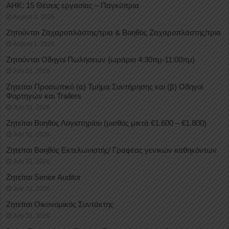
ΑΗΚ: 15 Θέσεις εργασίας – Παγκύπρια
August 3, 2026
Ζητούνται Ζαχαροπλάστης/τρια & Βοηθός Ζαχαροπλάστης/τρια
August 1, 2026
Ζητούνται Οδηγοί Πωλήσεων (ωράριο 4:30πμ-11:00πμ)
July 31, 2026
Ζητείται Προσωπικό (α) Τμήμα Συντήρησης και (β) Οδηγοί
Φορτηγών και Trailers
July 31, 2026
Ζητείται Βοηθός Λογιστηρίου (μισθός μικτά €1.600 – €1.800)
July 31, 2026
Ζητείται Βοηθός Εκτελωνιστής/ Γραφέας γενικών καθηκόντων
July 31, 2026
Ζητείται Senior Auditor
July 31, 2026
Ζητείται Οικονομικός Συντάκτης
July 31, 2026