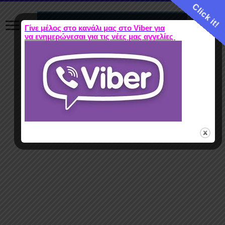
Click it!
Γίνε μέλος στο κανάλι μας στο Viber για
να ενημερώνεσαι για τις νέες μας αγγελίες