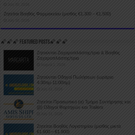
July 30, 2026
Ζητείται Βοηθός Φαρμακείου (μισθός €1.300 – €1.500)
July 30, 2026
🌠🌠🌠 FEATURED POSTS🌠🌠🌠
Ζητούνται Ζαχαροπλάστης/τρια & Βοηθός
Ζαχαροπλάστης/τρια
August 1, 2026
Ζητούνται Οδηγοί Πωλήσεων (ωράριο
4:30πμ-11:00πμ)
July 31, 2026
Ζητείται Προσωπικό (α) Τμήμα Συντήρησης και
(β) Οδηγοί Φορτηγών και Trailers
July 31, 2026
Ζητείται Βοηθός Λογιστηρίου (μισθός μικτά
€1.600 – €1.800)