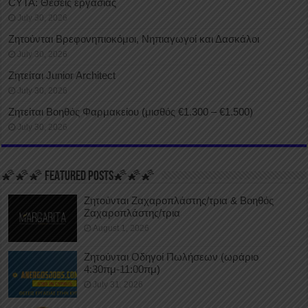
CYTA: Θέσεις εργασίας
July 30, 2026
Ζητούνται Βρεφονηπιοκόμοι, Νηπιαγωγοί και Δασκάλοι
July 30, 2026
Ζητείται Junior Architect
July 30, 2026
Ζητείται Βοηθός Φαρμακείου (μισθός €1.300 – €1.500)
July 30, 2026
🌠🌠🌠 FEATURED POSTS🌠🌠🌠
Ζητούνται Ζαχαροπλάστης/τρια & Βοηθός
Ζαχαροπλάστης/τρια
August 1, 2026
Ζητούνται Οδηγοί Πωλήσεων (ωράριο
4:30πμ-11:00πμ)
July 31, 2026