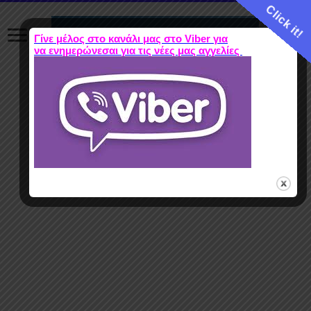
Click it!
Γίνε μέλος στο κανάλι μας στο Viber για
να ενημερώνεσαι για τις νέες μας αγγελίες