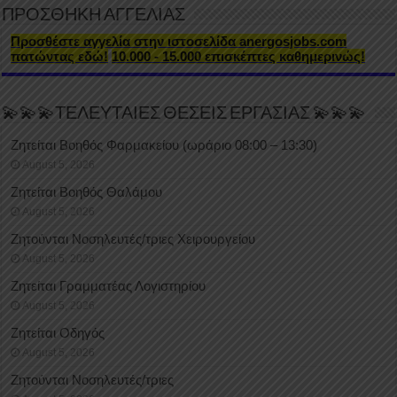
ΠΡΟΣΘΗΚΗ ΑΓΓΕΛΙΑΣ
Προσθέστε αγγελία στην ιστοσελίδα anergosjobs.com
πατώντας εδώ!
10.000 - 15.000 επισκέπτες καθημερινώς!
💫💫💫ΤΕΛΕΥΤΑΙΕΣ ΘΕΣΕΙΣ ΕΡΓΑΣΙΑΣ 💫💫💫
Ζητείται Βοηθός Φαρμακείου (ωράριο 08:00 – 13:30)
August 5, 2026
Ζητείται Βοηθός Θαλάμου
August 5, 2026
Ζητούνται Νοσηλευτές/τριες Χειρουργείου
August 5, 2026
Ζητείται Γραμματέας Λογιστηρίου
August 5, 2026
Ζητείται Οδηγός
August 5, 2026
Ζητούνται Νοσηλευτές/τριες