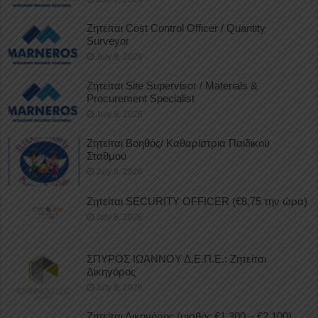
Ζητείται Cost Control Officer / Quantity
Surveyor
July 9, 2026
Ζητείται Site Supervisor / Materials &
Procurement Specialist
July 9, 2026
Ζητείται Βοηθός/ Καθαρίστρια Παιδικού
Σταθμού
July 8, 2026
Ζητείται SECURITY OFFICER (€8,75 την ώρα)
July 8, 2026
ΣΠΥΡΟΣ ΙΩΑΝΝΟΥ Δ.Ε.Π.Ε.: Ζητείται
Δικηγόρος
July 8, 2026
Ζητείται Δικηγόρος (μισθός €1.300 – €2.100)