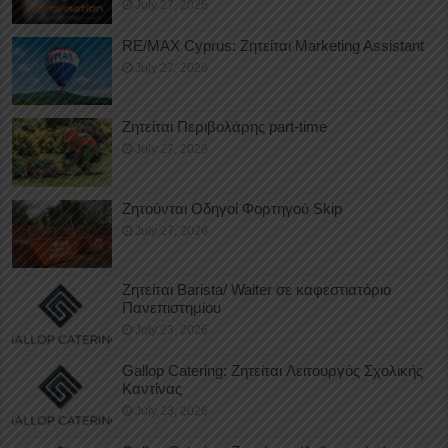
July 27, 2026
RE/MAX Cyprus: Ζητείται Marketing Assistant
July 27, 2026
Ζητείται Περιβολάρης part-time
July 27, 2026
Ζητούνται Οδηγοί Φορτηγού Skip
July 27, 2026
Ζητείται Barista/ Waiter σε καφεστιατόριο
Πανεπιστημίου
July 23, 2026
Gallop Catering: Ζητείται Λειτουργός Σχολικής
Καντίνας
July 23, 2026