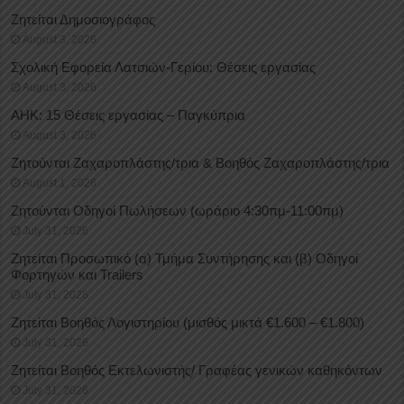
Ζητείται Δημοσιογράφος
August 3, 2026
Σχολική Εφορεία Λατσιών-Γερίου: Θέσεις εργασίας
August 3, 2026
ΑΗΚ: 15 Θέσεις εργασίας – Παγκύπρια
August 3, 2026
Ζητούνται Ζαχαροπλάστης/τρια & Βοηθός Ζαχαροπλάστης/τρια
August 1, 2026
Ζητούνται Οδηγοί Πωλήσεων (ωράριο 4:30πμ-11:00πμ)
July 31, 2026
Ζητείται Προσωπικό (α) Τμήμα Συντήρησης και (β) Οδηγοί
Φορτηγών και Trailers
July 31, 2026
Ζητείται Βοηθός Λογιστηρίου (μισθός μικτά €1.600 – €1.800)
July 31, 2026
Ζητείται Βοηθός Εκτελωνιστής/ Γραφέας γενικών καθηκόντων
July 31, 2026