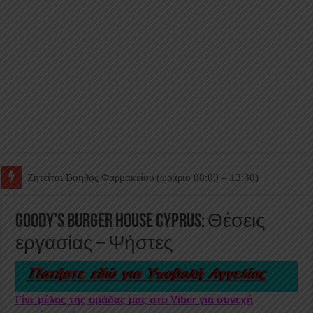
Ζητείται Βοηθός Θαλάμου
Goody’s Burger House Cyprus: Θέσεις
εργασίας – Ψήστες
Γίνε μέλος της ομάδας μας στο Viber για συνεχή