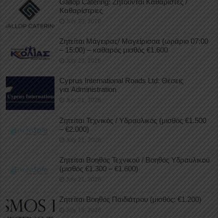
Gallop Catering: Ζητούνται Καθαριστές /
Καθαρίστριες
July 23, 2026
Ζητείται Μάγειρας/ Μαγείρισσα (ωράριο 07:00
– 15:00) – καθαρός μισθός €1.600
July 23, 2026
Cyprus International Roads Ltd: Θέσεις
για Administration
July 21, 2026
Ζητείται Τεχνικός / Υδραυλικός (μισθός €1.500
– €2.000)
July 21, 2026
Ζητείται Βοηθός Τεχνικού / Βοηθός Υδραυλικού
(μισθός €1.300 – €1.600)
July 21, 2026
Ζητείται Βοηθός Παιδιάτρου (μισθός: €1.200)
July 18, 2026