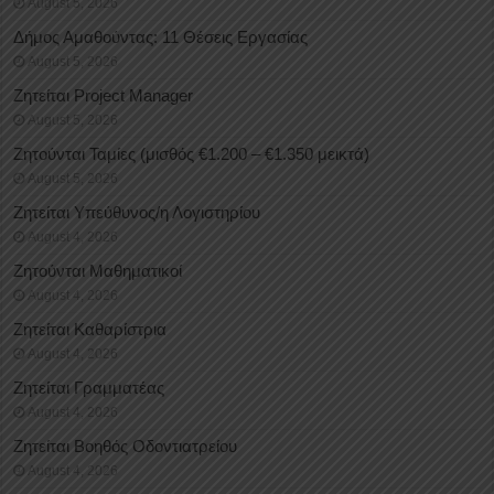
August 5, 2026
Δήμος Αμαθούντας: 11 Θέσεις Εργασίας
August 5, 2026
Ζητείται Project Manager
August 5, 2026
Ζητούνται Ταμίες (μισθός €1.200 – €1.350 μεικτά)
August 5, 2026
Ζητείται Υπεύθυνος/η Λογιστηρίου
August 4, 2026
Ζητούνται Μαθηματικοί
August 4, 2026
Ζητείται Καθαρίστρια
August 4, 2026
Ζητείται Γραμματέας
August 4, 2026
Ζητείται Βοηθός Οδοντιατρείου
August 4, 2026