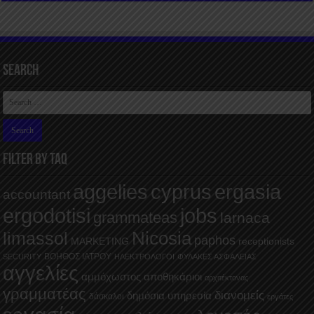
Search
FILTER BY TAQ
aggelies
cyprus
ergasia
accountant
ergodotisi
jobs
grammateas
larnaca
Nicosia
limassol
paphos
MARKETING
receptionists
ΒΟΗΘΟΣ ΙΑΤΡΟΥ
SECURITY
ΗΛΕΚΤΡΟΛΟΓΟΙ
ΦΥΛΑΚΕΣ ΑΣΦΑΛΕΙΑΣ
αγγελίες
αμμόχωστος
αποθηκάριοι
αρχιτέκτονας
γραμματέας
διανομείς
δημόσια υπηρεσία
δάσκαλοι
εργάτες