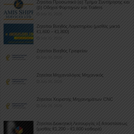
Ζητείται Προσωπικό (α) Τμήμα Συντήρησης και
(β) Οδηγοί Φορτηγών και Trailers
July 31, 2026
Ζητείται Βοηθός Λογιστηρίου (μισθός μικτά
€1.600 – €1.800)
July 31, 2026
Ζητείται Βοηθός Γραφείου
July 30, 2026
Ζητείται Μηχανολόγος Μηχανικός
July 30, 2026
Ζητείται Χειριστής Μηχανημάτων CNC
July 29, 2026
Ζητείται Διοικητική Λειτουργός εξ Αποστάσεως
(μισθός €1.200 – €1.600 καθαρά)