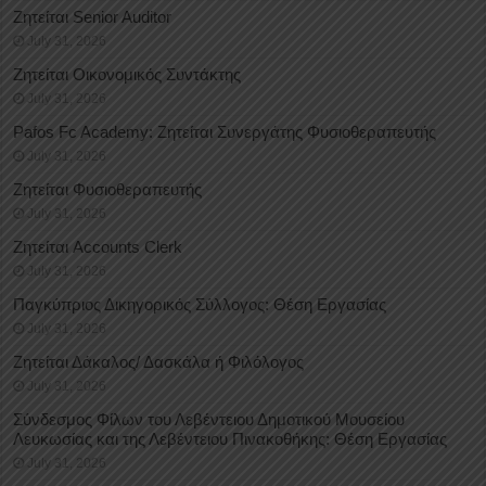
Ζητείται Senior Auditor
July 31, 2026
Ζητείται Οικονομικός Συντάκτης
July 31, 2026
Pafos Fc Academy: Ζητείται Συνεργάτης Φυσιοθεραπευτής
July 31, 2026
Ζητείται Φυσιοθεραπευτής
July 31, 2026
Ζητείται Accounts Clerk
July 31, 2026
Παγκύπριος Δικηγορικός Σύλλογος: Θέση Εργασίας
July 31, 2026
Ζητείται Δάκαλος/ Δασκάλα ή Φιλόλογος
July 31, 2026
Σύνδεσμος Φίλων του Λεβέντειου Δημοτικού Μουσείου
Λευκωσίας και της Λεβέντειου Πινακοθήκης: Θέση Εργασίας
July 31, 2026