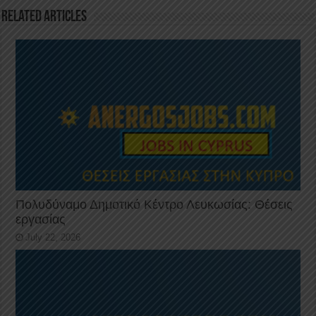
k
Related Articles
Πολυδύναμο Δημοτικό Κέντρο Λευκωσίας: Θέσεις
εργασίας
July 22, 2026