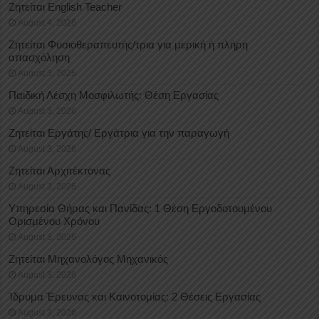
Ζητείται English Teacher
August 4, 2026
Ζητείται Φυσιοθεραπευτής/τρια για μερική ή πλήρη
απασχόληση
August 3, 2026
Παιδική Λέσχη Μοσφιλωτής: Θέση Εργασίας
August 3, 2026
Ζητείται Εργάτης/ Εργάτρια για την παραγωγή
August 3, 2026
Ζητείται Αρχιτέκτονας
August 3, 2026
Υπηρεσία Θήρας και Πανίδας: 1 Θέση Eργοδοτουμένου
Oρισμένου Xρόνου
August 3, 2026
Ζητείται Μηχανολόγος Μηχανικός
August 3, 2026
Ίδρυμα Έρευνας και Καινοτομίας: 2 Θέσεις Εργασίας
August 3, 2026