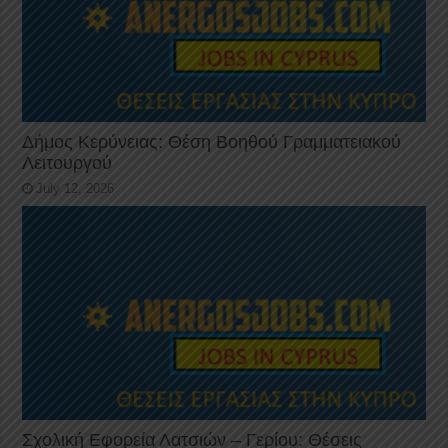
Δήμος Κερύνειας: Θέση Βοηθού Γραμματειακού
Λειτουργού
July 12, 2026
Σχολική Εφορεία Λατσιών – Γερίου: Θέσεις