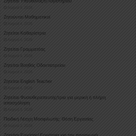
Ζητείται Υπεύθυνος/η Λογιστηρίου
August 4, 2026
Ζητούνται Μαθηματικοί
August 4, 2026
Ζητείται Καθαρίστρια
August 4, 2026
Ζητείται Γραμματέας
August 4, 2026
Ζητείται Βοηθός Οδοντιατρείου
August 4, 2026
Ζητείται English Teacher
August 4, 2026
Ζητείται Φυσιοθεραπευτής/τρια για μερική ή πλήρη
απασχόληση
August 3, 2026
Παιδική Λέσχη Μοσφιλωτής: Θέση Εργασίας
August 3, 2026
Ζητείται Εργάτης/ Εργάτρια για την παραγωγή