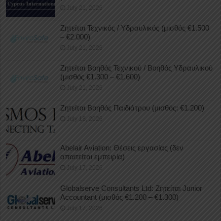
July 21, 2026
Ζητείται Τεχνικός / Υδραυλικός (μισθός €1.500
– €2.000)
July 21, 2026
Ζητείται Βοηθός Τεχνικού / Βοηθός Υδραυλικού
(μισθός €1.300 – €1.600)
July 21, 2026
Ζητείται Βοηθός Παιδιάτρου (μισθός: €1.200)
July 18, 2026
Abelair Aviation: Θέσεις εργασίας (δεν
απαιτείται εμπειρία)
July 17, 2026
Globalserve Consultants Ltd: Ζητείται Junior
Accountant (μισθός €1.200 – €1.300)
July 17, 2026