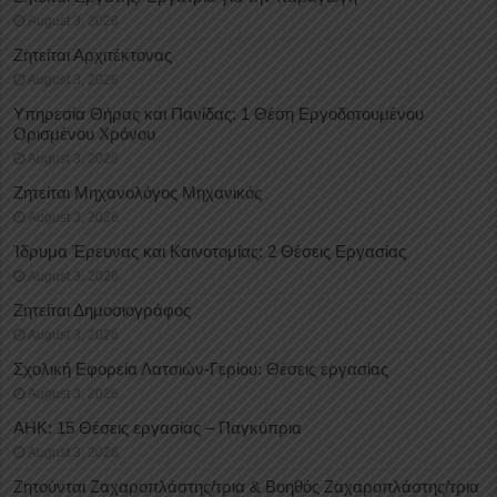
August 3, 2026
Ζητείται Αρχιτέκτονας
August 3, 2026
Υπηρεσία Θήρας και Πανίδας: 1 Θέση Eργοδοτουμένου
Oρισμένου Xρόνου
August 3, 2026
Ζητείται Μηχανολόγος Μηχανικός
August 3, 2026
Ίδρυμα Έρευνας και Καινοτομίας: 2 Θέσεις Εργασίας
August 3, 2026
Ζητείται Δημοσιογράφος
August 3, 2026
Σχολική Εφορεία Λατσιών-Γερίου: Θέσεις εργασίας
August 3, 2026
ΑΗΚ: 15 Θέσεις εργασίας – Παγκύπρια
August 3, 2026
Ζητούνται Ζαχαροπλάστης/τρια & Βοηθός Ζαχαροπλάστης/τρια