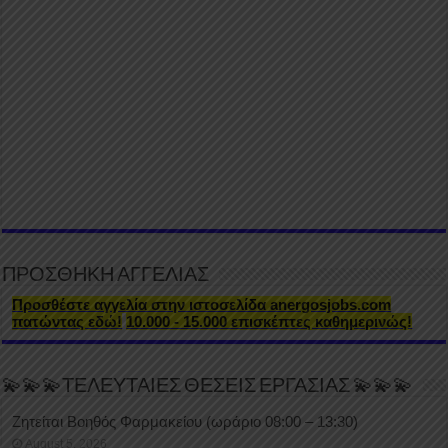
ΠΡΟΣΘΗΚΗ ΑΓΓΕΛΙΑΣ
Προσθέστε αγγελία στην ιστοσελίδα anergosjobs.com
πατώντας εδώ!
10.000 - 15.000 επισκέπτες καθημερινώς!
💫💫💫ΤΕΛΕΥΤΑΙΕΣ ΘΕΣΕΙΣ ΕΡΓΑΣΙΑΣ 💫💫💫
Ζητείται Βοηθός Φαρμακείου (ωράριο 08:00 – 13:30)
August 5, 2026