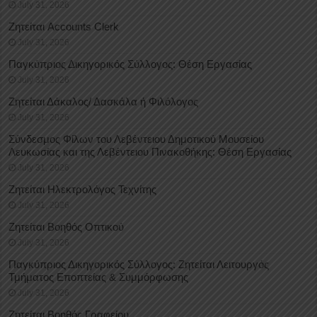
July 31, 2026
Ζητείται Accounts Clerk
July 31, 2026
Παγκύπριος Δικηγορικός Σύλλογος: Θέση Εργασίας
July 31, 2026
Ζητείται Δάκαλος/ Δασκάλα ή Φιλόλογος
July 31, 2026
Σύνδεσμος Φίλων του Λεβέντειου Δημοτικού Μουσείου
Λευκωσίας και της Λεβέντειου Πινακοθήκης: Θέση Εργασίας
July 31, 2026
Ζητείται Ηλεκτρολόγος Τεχνίτης
July 31, 2026
Ζητείται Βοηθός Οπτικού
July 31, 2026
Παγκύπριος Δικηγορικός Σύλλογος: Ζητείται Λειτουργός
Τμήματος Εποπτείας & Συμμόρφωσης
July 31, 2026
Ζητείται Βοηθός Γραφείου