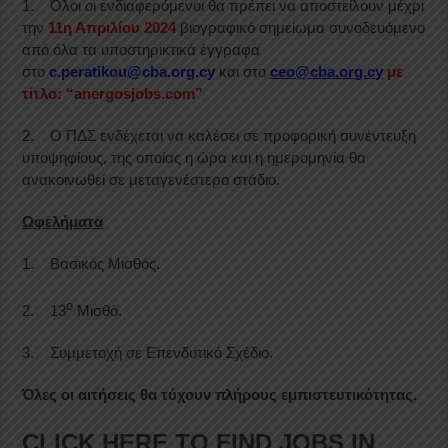
1. Όλοι οι ενδιαφερόμενοι θα πρέπει να αποστείλουν μέχρι
την
11η Απριλίου 2024
βιογραφικό σημείωμα συνοδευόμενο
από όλα τα υποστηρικτικά έγγραφα
στο
c.peratikou@cba.org.cy
και στο
ceo@cba.org.cy
με
τίτλο: “anergosjobs.com”
2. Ο ΠΔΣ ενδέχεται να καλέσει σε προφορική συνέντευξη
υποψηφίους, της οποίας η ώρα και η ημερομηνία θα
ανακοινωθεί σε μεταγενέστερο στάδιο.
Ωφελήματα
1. Βασικός Μισθός.
ο
2. 13
Μισθό.
3. Συμμετοχή σε Επενδυτικό Σχέδιο.
Όλες οι αιτήσεις θα τύχουν πλήρους εμπιστευτικότητας.
CLICK HERE TO FIND JOBS IN