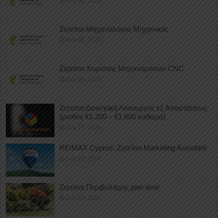
July 30, 2026
Ζητείται Μηχανολόγος Μηχανικός
July 30, 2026
Ζητείται Χειριστής Μηχανημάτων CNC
July 29, 2026
Ζητείται Διοικητική Λειτουργός εξ Αποστάσεως
(μισθός €1.200 – €1.600 καθαρά)
July 27, 2026
RE/MAX Cyprus: Ζητείται Marketing Assistant
July 27, 2026
Ζητείται Περιβολάρης part-time
July 27, 2026