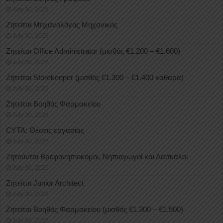
July 30, 2026
Ζητείται Μηχανολόγος Μηχανικός
July 30, 2026
Ζητείται Office Administrator (μισθός €1.200 – €1.600)
July 30, 2026
Ζητείται Storekeeper (μισθός €1.300 – €1.400 καθαρά)
July 30, 2026
Ζητείται Βοηθός Φαρμακείου
July 30, 2026
CYTA: Θέσεις εργασίας
July 30, 2026
Ζητούνται Βρεφονηπιοκόμοι, Νηπιαγωγοί και Δασκάλοι
July 30, 2026
Ζητείται Junior Architect
July 30, 2026
Ζητείται Βοηθός Φαρμακείου (μισθός €1.300 – €1.500)
July 30, 2026