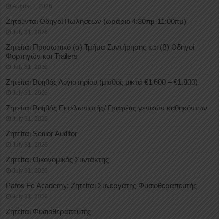
August 1, 2026
Ζητούνται Οδηγοί Πωλήσεων (ωράριο 4:30πμ-11:00πμ)
July 31, 2026
Ζητείται Προσωπικό (α) Τμήμα Συντήρησης και (β) Οδηγοί
Φορτηγών και Trailers
July 31, 2026
Ζητείται Βοηθός Λογιστηρίου (μισθός μικτά €1.600 – €1.800)
July 31, 2026
Ζητείται Βοηθός Εκτελωνιστής/ Γραφέας γενικών καθηκόντων
July 31, 2026
Ζητείται Senior Auditor
July 31, 2026
Ζητείται Οικονομικός Συντάκτης
July 31, 2026
Pafos Fc Academy: Ζητείται Συνεργάτης Φυσιοθεραπευτής
July 31, 2026
Ζητείται Φυσιοθεραπευτής