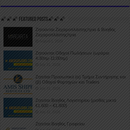
🌠🌠🌠 FEATURED POSTS🌠🌠🌠
Ζητούνται Ζαχαροπλάστης/τρια & Βοηθός
Ζαχαροπλάστης/τρια
August 1, 2026
Ζητούνται Οδηγοί Πωλήσεων (ωράριο
4:30πμ-11:00πμ)
July 31, 2026
Ζητείται Προσωπικό (α) Τμήμα Συντήρησης και
(β) Οδηγοί Φορτηγών και Trailers
July 31, 2026
Ζητείται Βοηθός Λογιστηρίου (μισθός μικτά
€1.600 – €1.800)
July 31, 2026
Ζητείται Βοηθός Γραφείου