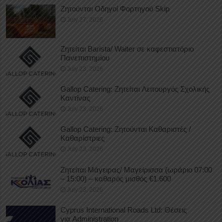
Ζητούνται Οδηγοί Φορτηγού Skip
July 27, 2026
Ζητείται Barista/ Waiter σε καφεστιατόριο
Πανεπιστημίου
July 23, 2026
Gallop Catering: Ζητείται Λειτουργός Σχολικής
Καντίνας
July 23, 2026
Gallop Catering: Ζητούνται Καθαριστές /
Καθαρίστριες
July 23, 2026
Ζητείται Μάγειρας/ Μαγείρισσα (ωράριο 07:00
– 15:00) – καθαρός μισθός €1.600
July 23, 2026
Cyprus International Roads Ltd: Θέσεις
για Administration