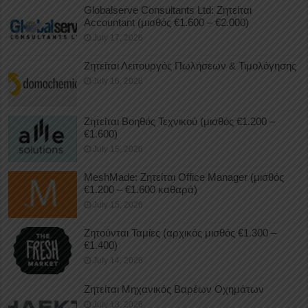
Globalserve Consultants Ltd: Ζητείται
Accountant (μισθός €1.600 – €2.000)
July 17, 2026
Ζητείται Λειτουργός Πωλήσεων & Τιμολόγησης
July 16, 2026
Ζητείται Βοηθός Τεχνικού (μισθός €1.200 –
€1.600)
July 15, 2026
MeshMade: Ζητείται Office Manager (μισθός
€1.200 – €1.600 καθαρά)
July 15, 2026
Ζητούνται Ταμίες (αρχικός μισθός €1.300 –
€1.400)
July 14, 2026
Ζητείται Μηχανικός Βαρέων Οχημάτων
July 13, 2026