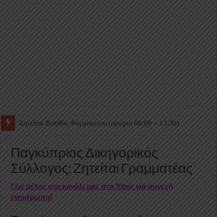
Ζητείται Βοηθός Θαλάμου
Παγκύπριος Δικηγορικός
Σύλλογος: Ζητείται Γραμματέας
Γίνε μέλος στο κανάλι μας στο Viber για συνεχή
ενημέρωση!