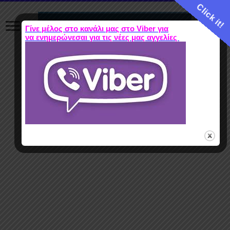
Click it!
Γίνε μέλος στο κανάλι μας στο Viber για
να ενημερώνεσαι για τις νέες μας αγγελίες