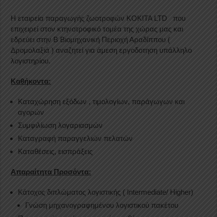
H εταιρεία παραγωγής ζωοτροφών KOKITA LTD που
επιχειρεί στον κτηνοτροφικό τομέα της χώρας μας και
εδρεύει στην Β Βιομηχανική Περιοχή Αραδίππου (
Δρομολαξιά ) αναζητεί για άμεση εργοδοτηση υπάλληλο
λογιστηρίου.
Καθήκοντα:
Καταχώρηση εξόδων , τιμολογίων, παράγωγων και
αγορών
Συμφιλίωση λογαριασμών
Καταγραφή παραγγελιών πελατών
Καταθέσεις, εισπράξεις
Απαραίτητα Προσόντα:
Κάτοχος διπλώματος λογιστικής ( Intermediate/ Higher)
Γνώση μηχανογραφημένου λογιστικού πακέτου