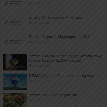
July 30, 2026
Ζητείται Μηχανολόγος Μηχανικός
July 30, 2026
Ζητείται Χειριστής Μηχανημάτων CNC
July 29, 2026
Ζητείται Διοικητική Λειτουργός εξ Αποστάσεως
(μισθός €1.200 – €1.600 καθαρά)
July 27, 2026
RE/MAX Cyprus: Ζητείται Marketing Assistant
July 27, 2026
Ζητείται Περιβολάρης part-time
July 27, 2026