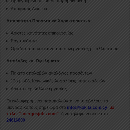
Προηγουμένη πείρα σε παρόμοια θέση
Απόφοιτος Λυκείου
Απαραίτητα Προσωπικά Χαρακτηριστικά
:
Άριστες ικανότητες επικοινωνίας
Εργατικότητα
Ομαδικότητα και ικανότητα συνεργασίας με άλλα άτομα
Απολαβές και Ωφελήματα:
Πακέτο απολαβών αναλόγως προσόντων
13ο μισθό, Κοινωνικές Ασφαλίσεις, ταμείο αδειών
Άριστο περιβάλλον εργασίας
Οι ενδιαφερόμενοι παρακαλούνται να υποβάλουν το
βιογραφικό τους σημείωμα στο
info@kokita.com.cy
με
τίτλο: “anergosjobs.com”
ή να τηλεφωνήσουν στο
24816800