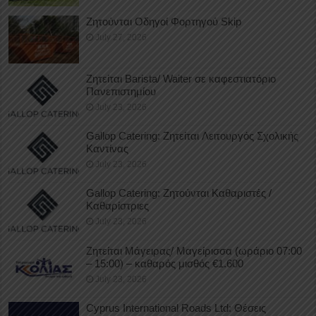
Ζητούνται Οδηγοί Φορτηγού Skip
July 27, 2026
Ζητείται Barista/ Waiter σε καφεστιατόριο
Πανεπιστημίου
July 23, 2026
Gallop Catering: Ζητείται Λειτουργός Σχολικής
Καντίνας
July 23, 2026
Gallop Catering: Ζητούνται Καθαριστές /
Καθαρίστριες
July 23, 2026
Ζητείται Μάγειρας/ Μαγείρισσα (ωράριο 07:00
– 15:00) – καθαρός μισθός €1.600
July 23, 2026
Cyprus International Roads Ltd: Θέσεις