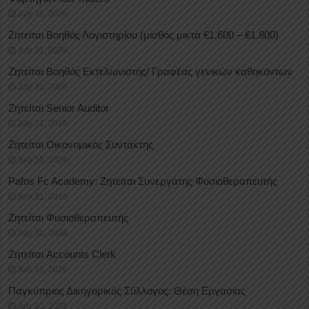
July 31, 2026
Ζητείται Βοηθός Λογιστηρίου (μισθός μικτά €1.600 – €1.800)
July 31, 2026
Ζητείται Βοηθός Εκτελωνιστής/ Γραφέας γενικών καθηκόντων
July 31, 2026
Ζητείται Senior Auditor
July 31, 2026
Ζητείται Οικονομικός Συντάκτης
July 31, 2026
Pafos Fc Academy: Ζητείται Συνεργάτης Φυσιοθεραπευτής
July 31, 2026
Ζητείται Φυσιοθεραπευτής
July 31, 2026
Ζητείται Accounts Clerk
July 31, 2026
Παγκύπριος Δικηγορικός Σύλλογος: Θέση Εργασίας
July 31, 2026