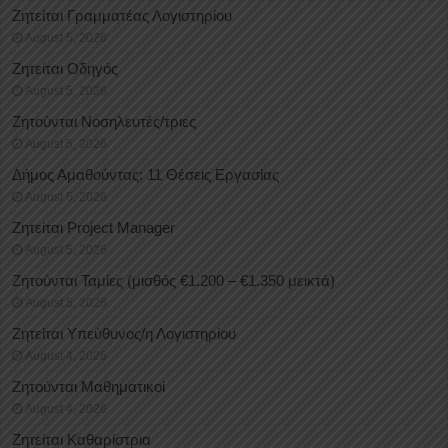
Ζητείται Γραμματέας Λογιστηρίου
August 5, 2026
Ζητείται Οδηγός
August 5, 2026
Ζητούνται Νοσηλευτές/τριες
August 5, 2026
Δήμος Αμαθούντας: 11 Θέσεις Εργασίας
August 5, 2026
Ζητείται Project Manager
August 5, 2026
Ζητούνται Ταμίες (μισθός €1.200 – €1.350 μεικτά)
August 5, 2026
Ζητείται Υπεύθυνος/η Λογιστηρίου
August 4, 2026
Ζητούνται Μαθηματικοί
August 4, 2026
Ζητείται Καθαρίστρια