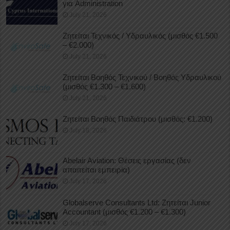
για Administration
July 21, 2026
Ζητείται Τεχνικός / Υδραυλικός (μισθός €1.500
– €2.000)
July 21, 2026
Ζητείται Βοηθός Τεχνικού / Βοηθός Υδραυλικού
(μισθός €1.300 – €1.600)
July 21, 2026
Ζητείται Βοηθός Παιδιάτρου (μισθός: €1.200)
July 18, 2026
Abelair Aviation: Θέσεις εργασίας (δεν
απαιτείται εμπειρία)
July 17, 2026
Globalserve Consultants Ltd: Ζητείται Junior
Accountant (μισθός €1.200 – €1.300)
July 17, 2026