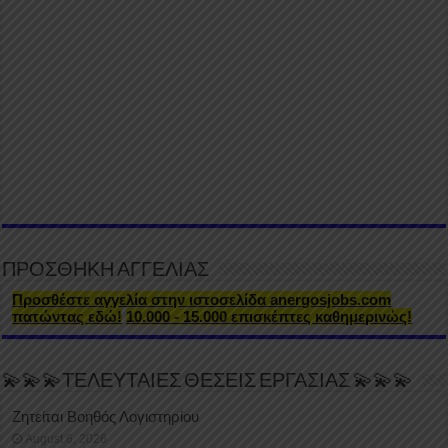
ΠΡΟΣΘΗΚΗ ΑΓΓΕΛΙΑΣ
Προσθέστε αγγελία στην ιστοσελίδα anergosjobs.com
πατώντας εδώ!
10.000 - 15.000 επισκέπτες καθημερινώς!
💫💫💫ΤΕΛΕΥΤΑΙΕΣ ΘΕΣΕΙΣ ΕΡΓΑΣΙΑΣ 💫💫💫
Ζητείται Βοηθός Λογιστηρίου
August 6, 2026