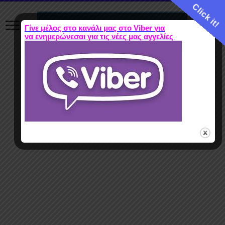
Click it!
Γίνε μέλος στο κανάλι μας στο Viber για
να ενημερώνεσαι για τις νέες μας αγγελίες