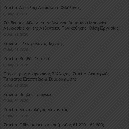
Ζητείται Δάκαλος/ Δασκάλα ή Φιλόλογος
July 31, 2026
Σύνδεσμος Φίλων του Λεβέντειου Δημοτικού Μουσείου
Λευκωσίας και της Λεβέντειου Πινακοθήκης: Θέση Εργασίας
July 31, 2026
Ζητείται Ηλεκτρολόγος Τεχνίτης
July 31, 2026
Ζητείται Βοηθός Οπτικού
July 31, 2026
Παγκύπριος Δικηγορικός Σύλλογος: Ζητείται Λειτουργός
Τμήματος Εποπτείας & Συμμόρφωσης
July 31, 2026
Ζητείται Βοηθός Γραφείου
July 30, 2026
Ζητείται Μηχανολόγος Μηχανικός
July 30, 2026
Ζητείται Office Administrator (μισθός €1.200 – €1.600)