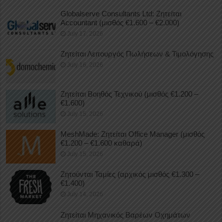
Globalserve Consultants Ltd: Ζητείται
Accountant (μισθός €1.600 – €2.000)
July 17, 2026
Ζητείται Λειτουργός Πωλήσεων & Τιμολόγησης
July 16, 2026
Ζητείται Βοηθός Τεχνικού (μισθός €1.200 –
€1.600)
July 15, 2026
MeshMade: Ζητείται Office Manager (μισθός
€1.200 – €1.600 καθαρά)
July 15, 2026
Ζητούνται Ταμίες (αρχικός μισθός €1.300 –
€1.400)
July 14, 2026
Ζητείται Μηχανικός Βαρέων Οχημάτων