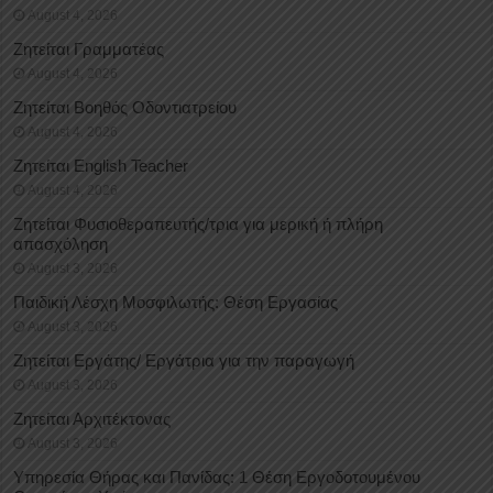
August 4, 2026
Ζητείται Γραμματέας
August 4, 2026
Ζητείται Βοηθός Οδοντιατρείου
August 4, 2026
Ζητείται English Teacher
August 4, 2026
Ζητείται Φυσιοθεραπευτής/τρια για μερική ή πλήρη
απασχόληση
August 3, 2026
Παιδική Λέσχη Μοσφιλωτής: Θέση Εργασίας
August 3, 2026
Ζητείται Εργάτης/ Εργάτρια για την παραγωγή
August 3, 2026
Ζητείται Αρχιτέκτονας
August 3, 2026
Υπηρεσία Θήρας και Πανίδας: 1 Θέση Eργοδοτουμένου