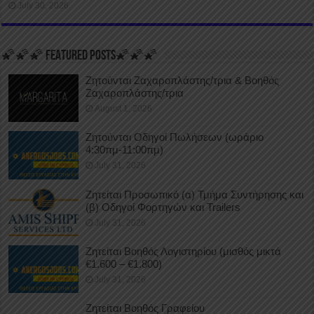
July 30, 2026
🌠🌠🌠 FEATURED POSTS🌠🌠🌠
Ζητούνται Ζαχαροπλάστης/τρια & Βοηθός
Ζαχαροπλάστης/τρια
August 1, 2026
Ζητούνται Οδηγοί Πωλήσεων (ωράριο
4:30πμ-11:00πμ)
July 31, 2026
Ζητείται Προσωπικό (α) Τμήμα Συντήρησης και
(β) Οδηγοί Φορτηγών και Trailers
July 31, 2026
Ζητείται Βοηθός Λογιστηρίου (μισθός μικτά
€1.600 – €1.800)
July 31, 2026
Ζητείται Βοηθός Γραφείου