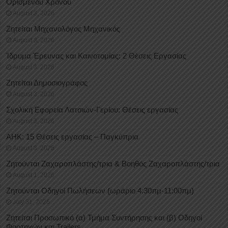
Oρισμένου Xρόνου
August 3, 2026
Ζητείται Μηχανολόγος Μηχανικός
August 3, 2026
Ίδρυμα Έρευνας και Καινοτομίας: 2 Θέσεις Εργασίας
August 3, 2026
Ζητείται Δημοσιογράφος
August 3, 2026
Σχολική Εφορεία Λατσιών-Γερίου: Θέσεις εργασίας
August 3, 2026
ΑΗΚ: 15 Θέσεις εργασίας – Παγκύπρια
August 3, 2026
Ζητούνται Ζαχαροπλάστης/τρια & Βοηθός Ζαχαροπλάστης/τρια
August 1, 2026
Ζητούνται Οδηγοί Πωλήσεων (ωράριο 4:30πμ-11:00πμ)
July 31, 2026
Ζητείται Προσωπικό (α) Τμήμα Συντήρησης και (β) Οδηγοί
Φορτηγών και Trailers