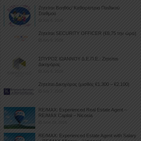
Ζητείται Βοηθός/ Καθαρίστρια Παιδικού
Σταθμού
July 8, 2026
Ζητείται SECURITY OFFICER (€8,75 την ώρα)
July 8, 2026
ΣΠΥΡΟΣ ΙΩΑΝΝΟΥ Δ.Ε.Π.Ε.: Ζητείται
Δικηγόρος
July 8, 2026
Ζητείται Δικηγόρος (μισθός €1.300 – €2.100)
July 7, 2026
RE/MAX: Experienced Real Estate Agent –
RE/MAX Capital – Nicosia
June 29, 2026
RE/MAX: Experienced Estate Agent with Salary