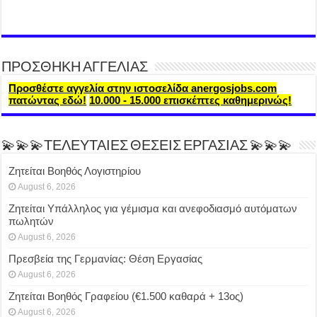
ΠΡΟΣΘΗΚΗ ΑΓΓΕΛΙΑΣ
Προσθέστε αγγελία στην ιστοσελίδα anergosjobs.com
πατώντας εδώ!
10.000 - 15.000 επισκέπτες καθημερινώς!
💫💫💫ΤΕΛΕΥΤΑΙΕΣ ΘΕΣΕΙΣ ΕΡΓΑΣΙΑΣ 💫💫💫
Ζητείται Βοηθός Λογιστηρίου
August 6, 2026
Ζητείται Υπάλληλος για γέμισμα και ανεφοδιασμό αυτόματων
πωλητών
August 6, 2026
Πρεσβεία της Γερμανίας: Θέση Εργασίας
August 6, 2026
Ζητείται Βοηθός Γραφείου (€1.500 καθαρά + 13ος)
August 6, 2026