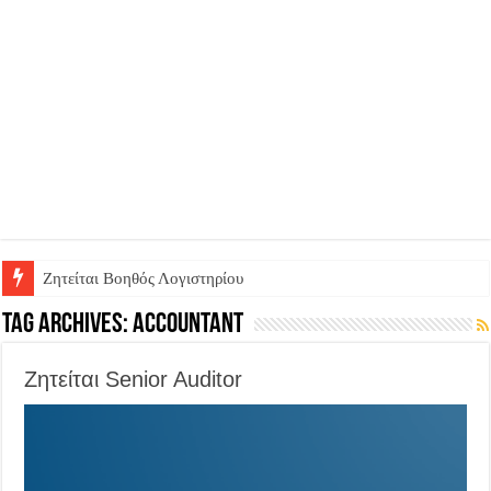
Ζητείται Βοηθός Λογιστηρίου
Ζητείται Υπάλληλος για γέμισμα και ανεφοδιασμό αυτόματων πω
Tag Archives:
accountant
Ζητείται Senior Auditor