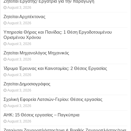
Ζητείται Εργάτης/ Εργάτρια για την παραγωγή
August 3, 2026
Ζητείται Αρχιτέκτονας
August 3, 2026
Υπηρεσία Θήρας και Πανίδας: 1 Θέση Eργοδοτουμένου
Oρισμένου Xρόνου
August 3, 2026
Ζητείται Μηχανολόγος Μηχανικός
August 3, 2026
Ίδρυμα Έρευνας και Καινοτομίας: 2 Θέσεις Εργασίας
August 3, 2026
Ζητείται Δημοσιογράφος
August 3, 2026
Σχολική Εφορεία Λατσιών-Γερίου: Θέσεις εργασίας
August 3, 2026
ΑΗΚ: 15 Θέσεις εργασίας – Παγκύπρια
August 3, 2026
Ζητούνται Ζαχαροπλάστης/τρια & Βοηθός Ζαχαροπλάστης/τρια