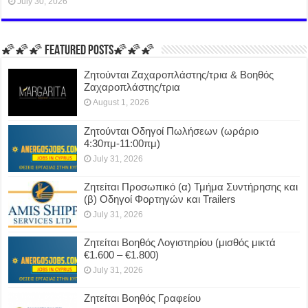
July 30, 2026
🌠🌠🌠 FEATURED POSTS🌠🌠🌠
Ζητούνται Ζαχαροπλάστης/τρια & Βοηθός
Ζαχαροπλάστης/τρια
August 1, 2026
Ζητούνται Οδηγοί Πωλήσεων (ωράριο
4:30πμ-11:00πμ)
July 31, 2026
Ζητείται Προσωπικό (α) Τμήμα Συντήρησης και
(β) Οδηγοί Φορτηγών και Trailers
July 31, 2026
Ζητείται Βοηθός Λογιστηρίου (μισθός μικτά
€1.600 – €1.800)
July 31, 2026
Ζητείται Βοηθός Γραφείου