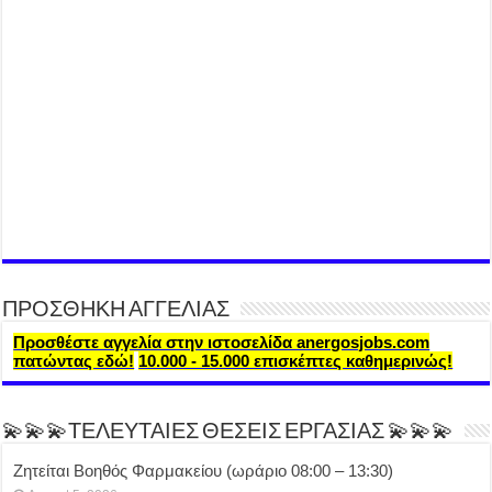
ΠΡΟΣΘΗΚΗ ΑΓΓΕΛΙΑΣ
Προσθέστε αγγελία στην ιστοσελίδα anergosjobs.com
πατώντας εδώ!
10.000 - 15.000 επισκέπτες καθημερινώς!
💫💫💫ΤΕΛΕΥΤΑΙΕΣ ΘΕΣΕΙΣ ΕΡΓΑΣΙΑΣ 💫💫💫
Ζητείται Βοηθός Φαρμακείου (ωράριο 08:00 – 13:30)