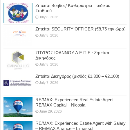
Ζητείται Βοηθός/ Καθαρίστρια Παιδικού
Σταθμού
July 8, 2026
Ζητείται SECURITY OFFICER (€8,75 την ώρα)
July 8, 2026
ΣΠΥΡΟΣ ΙΩΑΝΝΟΥ Δ.Ε.Π.Ε.: Ζητείται
Δικηγόρος
July 8, 2026
Ζητείται Δικηγόρος (μισθός €1.300 – €2.100)
July 7, 2026
RE/MAX: Experienced Real Estate Agent –
RE/MAX Capital – Nicosia
June 29, 2026
RE/MAX: Experienced Estate Agent with Salary
– RE/MAX Alliance – Limassol