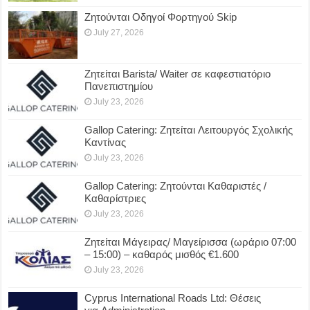
Ζητούνται Οδηγοί Φορτηγού Skip
July 27, 2026
Ζητείται Barista/ Waiter σε καφεστιατόριο
Πανεπιστημίου
July 23, 2026
Gallop Catering: Ζητείται Λειτουργός Σχολικής
Καντίνας
July 23, 2026
Gallop Catering: Ζητούνται Καθαριστές /
Καθαρίστριες
July 23, 2026
Ζητείται Μάγειρας/ Μαγείρισσα (ωράριο 07:00
– 15:00) – καθαρός μισθός €1.600
July 23, 2026
Cyprus International Roads Ltd: Θέσεις