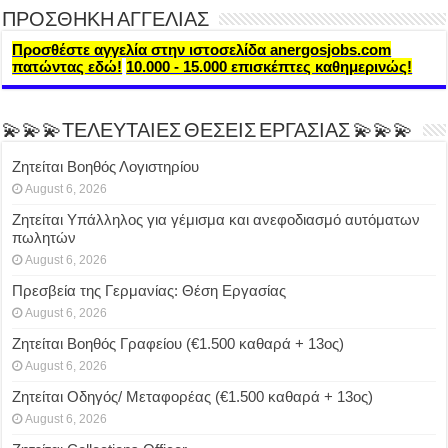
ΠΡΟΣΘΗΚΗ ΑΓΓΕΛΙΑΣ
Προσθέστε αγγελία στην ιστοσελίδα anergosjobs.com
πατώντας εδώ!
10.000 - 15.000 επισκέπτες καθημερινώς!
💫💫💫ΤΕΛΕΥΤΑΙΕΣ ΘΕΣΕΙΣ ΕΡΓΑΣΙΑΣ 💫💫💫
Ζητείται Βοηθός Λογιστηρίου
August 6, 2026
Ζητείται Υπάλληλος για γέμισμα και ανεφοδιασμό αυτόματων
πωλητών
August 6, 2026
Πρεσβεία της Γερμανίας: Θέση Εργασίας
August 6, 2026
Ζητείται Βοηθός Γραφείου (€1.500 καθαρά + 13ος)
August 6, 2026
Ζητείται Οδηγός/ Μεταφορέας (€1.500 καθαρά + 13ος)
August 6, 2026