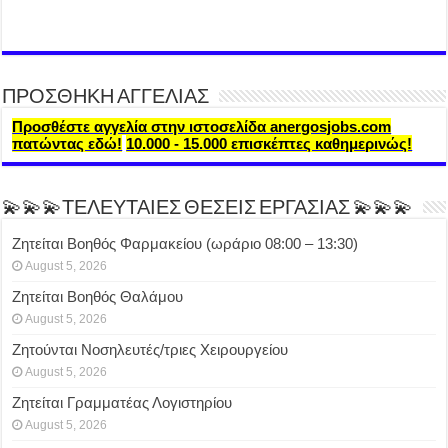
ΠΡΟΣΘΗΚΗ ΑΓΓΕΛΙΑΣ
Προσθέστε αγγελία στην ιστοσελίδα anergosjobs.com
πατώντας εδώ!
10.000 - 15.000 επισκέπτες καθημερινώς!
💫💫💫ΤΕΛΕΥΤΑΙΕΣ ΘΕΣΕΙΣ ΕΡΓΑΣΙΑΣ 💫💫💫
Ζητείται Βοηθός Φαρμακείου (ωράριο 08:00 – 13:30)
August 5, 2026
Ζητείται Βοηθός Θαλάμου
August 5, 2026
Ζητούνται Νοσηλευτές/τριες Χειρουργείου
August 5, 2026
Ζητείται Γραμματέας Λογιστηρίου
August 5, 2026