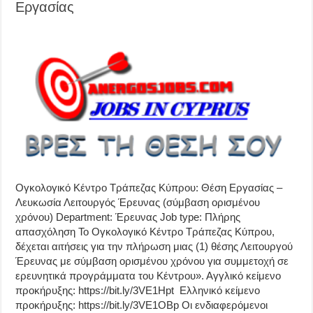
Εργασίας
Ογκολογικό Κέντρο Τράπεζας Κύπρου: Θέση Εργασίας –
Λευκωσία Λειτουργός Έρευνας (σύμβαση ορισμένου
χρόνου) Department: Έρευνας Job type: Πλήρης
απασχόληση Το Ογκολογικό Κέντρο Τράπεζας Κύπρου,
δέχεται αιτήσεις για την πλήρωση μιας (1) θέσης Λειτουργού
Έρευνας με σύμβαση ορισμένου χρόνου για συμμετοχή σε
ερευνητικά προγράμματα του Κέντρου». Αγγλικό κείμενο
προκήρυξης: https://bit.ly/3VE1Hpt Ελληνικό κείμενο
προκήρυξης: https://bit.ly/3VE1OBp Οι ενδιαφερόμενοι