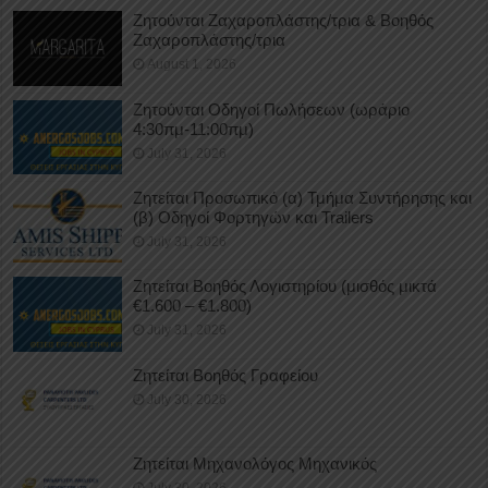
Ζητούνται Ζαχαροπλάστης/τρια & Βοηθός
Ζαχαροπλάστης/τρια
August 1, 2026
Ζητούνται Οδηγοί Πωλήσεων (ωράριο
4:30πμ-11:00πμ)
July 31, 2026
Ζητείται Προσωπικό (α) Τμήμα Συντήρησης και
(β) Οδηγοί Φορτηγών και Trailers
July 31, 2026
Ζητείται Βοηθός Λογιστηρίου (μισθός μικτά
€1.600 – €1.800)
July 31, 2026
Ζητείται Βοηθός Γραφείου
July 30, 2026
Ζητείται Μηχανολόγος Μηχανικός
July 30, 2026