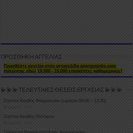
ΠΡΟΣΘΗΚΗ ΑΓΓΕΛΙΑΣ
Προσθέστε αγγελία στην ιστοσελίδα anergosjobs.com
πατώντας εδώ!
10.000 - 15.000 επισκέπτες καθημερινώς!
💫💫💫ΤΕΛΕΥΤΑΙΕΣ ΘΕΣΕΙΣ ΕΡΓΑΣΙΑΣ 💫💫💫
Ζητείται Βοηθός Φαρμακείου (ωράριο 08:00 – 13:30)
August 5, 2026
Ζητείται Βοηθός Θαλάμου
August 5, 2026
Ζητούνται Νοσηλευτές/τριες Χειρουργείου