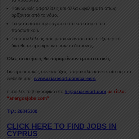
Κοινωνικές ασφαλίσεις και άλλα ωφελήματα όπως
ορίζονται από το νόμο.
Γεύματα κατά την εργασία στο εστιατόριο του
προσωπικού.
Για υπαλλήλους που μετακινούνται από το εξωτερικό
διατίθεται προαιρετικό πακέτο διαμονής.
Όλες οι αιτήσεις θα παραμείνουν εμπιστευτικές.
Για προσωπικές συνεντεύξεις, παρακαλώ κάνετε αίτηση στο
website μας:
www.aziaresort.com/careers
ή στείλτε το βιογραφικό στο
hr
@
aziaresort
.
com
με τίτλο:
“anergosjobs.com”
Τηλ: 26845100
CLICK HERE TO FIND JOBS IN
CYPRUS