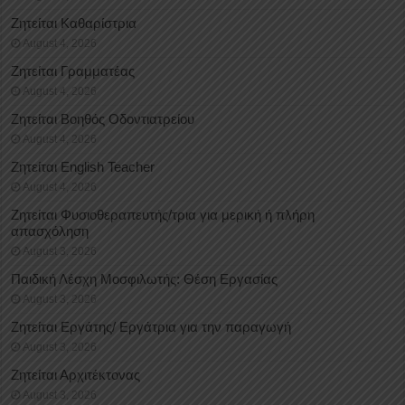
Ζητείται Καθαρίστρια
August 4, 2026
Ζητείται Γραμματέας
August 4, 2026
Ζητείται Βοηθός Οδοντιατρείου
August 4, 2026
Ζητείται English Teacher
August 4, 2026
Ζητείται Φυσιοθεραπευτής/τρια για μερική ή πλήρη
απασχόληση
August 3, 2026
Παιδική Λέσχη Μοσφιλωτής: Θέση Εργασίας
August 3, 2026
Ζητείται Εργάτης/ Εργάτρια για την παραγωγή
August 3, 2026
Ζητείται Αρχιτέκτονας
August 3, 2026