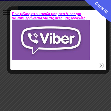
Click it!
Γίνε μέλος στο κανάλι μας στο Viber για
να ενημερώνεσαι για τις νέες μας αγγελίες