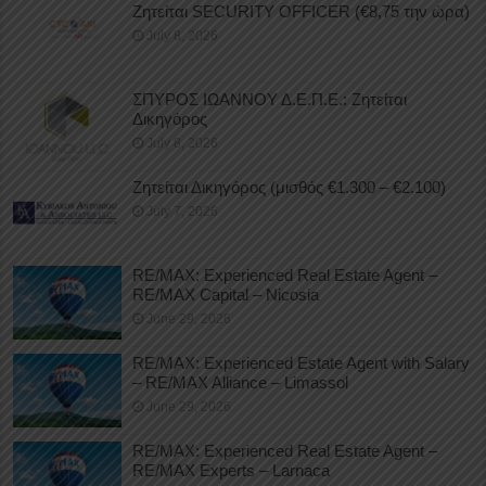
Ζητείται SECURITY OFFICER (€8,75 την ώρα)
July 8, 2026
ΣΠΥΡΟΣ ΙΩΑΝΝΟΥ Δ.Ε.Π.Ε.: Ζητείται
Δικηγόρος
July 8, 2026
Ζητείται Δικηγόρος (μισθός €1.300 – €2.100)
July 7, 2026
RE/MAX: Experienced Real Estate Agent –
RE/MAX Capital – Nicosia
June 29, 2026
RE/MAX: Experienced Estate Agent with Salary
– RE/MAX Alliance – Limassol
June 29, 2026
RE/MAX: Experienced Real Estate Agent –
RE/MAX Experts – Larnaca