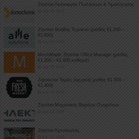
Ζητείται Λειτουργός Πωλήσεων & Τιμολόγησης
July 16, 2026
Ζητείται Βοηθός Τεχνικού (μισθός €1.200 –
€1.600)
July 15, 2026
MeshMade: Ζητείται Office Manager (μισθός
€1.200 – €1.600 καθαρά)
July 15, 2026
Ζητούνται Ταμίες (αρχικός μισθός €1.300 –
€1.400)
July 14, 2026
Ζητείται Μηχανικός Βαρέων Οχημάτων
July 13, 2026
Ζητείται Κρεοπώλης
July 12, 2026