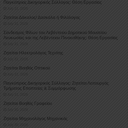
Παγκύπριος Δικηγορικός Σύλλογος: Θέση Εργασίας
July 31, 2026
Ζητείται Δάκαλος/ Δασκάλα ή Φιλόλογος
July 31, 2026
Σύνδεσμος Φίλων του Λεβέντειου Δημοτικού Μουσείου
Λευκωσίας και της Λεβέντειου Πινακοθήκης: Θέση Εργασίας
July 31, 2026
Ζητείται Ηλεκτρολόγος Τεχνίτης
July 31, 2026
Ζητείται Βοηθός Οπτικού
July 31, 2026
Παγκύπριος Δικηγορικός Σύλλογος: Ζητείται Λειτουργός
Τμήματος Εποπτείας & Συμμόρφωσης
July 31, 2026
Ζητείται Βοηθός Γραφείου
July 30, 2026
Ζητείται Μηχανολόγος Μηχανικός
July 30, 2026