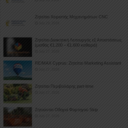
Ζητείται Χειριστής Μηχανημάτων CNC
July 29, 2026
Ζητείται Διοικητική Λειτουργός εξ Αποστάσεως
(μισθός €1.200 – €1.600 καθαρά)
July 27, 2026
RE/MAX Cyprus: Ζητείται Marketing Assistant
July 27, 2026
Ζητείται Περιβολάρης part-time
July 27, 2026
Ζητούνται Οδηγοί Φορτηγού Skip
July 27, 2026