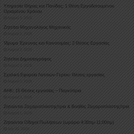
Υπηρεσία Θήρας και Πανίδας: 1 Θέση Eργοδοτουμένου
Oρισμένου Xρόνου
August 3, 2026
Ζητείται Μηχανολόγος Μηχανικός
August 3, 2026
Ίδρυμα Έρευνας και Καινοτομίας: 2 Θέσεις Εργασίας
August 3, 2026
Ζητείται Δημοσιογράφος
August 3, 2026
Σχολική Εφορεία Λατσιών-Γερίου: Θέσεις εργασίας
August 3, 2026
ΑΗΚ: 15 Θέσεις εργασίας – Παγκύπρια
August 3, 2026
Ζητούνται Ζαχαροπλάστης/τρια & Βοηθός Ζαχαροπλάστης/τρια
August 1, 2026
Ζητούνται Οδηγοί Πωλήσεων (ωράριο 4:30πμ-11:00πμ)
July 31, 2026