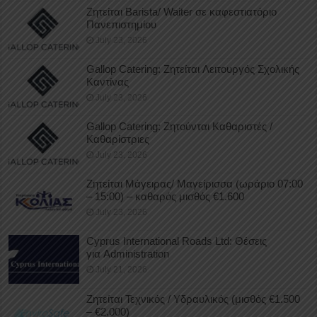
Ζητείται Barista/ Waiter σε καφεστιατόριο
Πανεπιστημίου
July 23, 2026
Gallop Catering: Ζητείται Λειτουργός Σχολικής
Καντίνας
July 23, 2026
Gallop Catering: Ζητούνται Καθαριστές /
Καθαρίστριες
July 23, 2026
Ζητείται Μάγειρας/ Μαγείρισσα (ωράριο 07:00
– 15:00) – καθαρός μισθός €1.600
July 23, 2026
Cyprus International Roads Ltd: Θέσεις
για Administration
July 21, 2026
Ζητείται Τεχνικός / Υδραυλικός (μισθός €1.500
– €2.000)