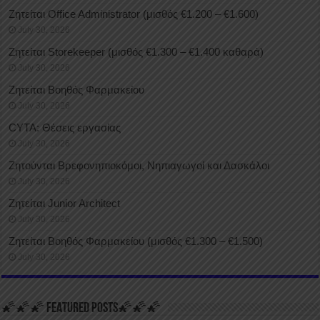
Ζητείται Office Administrator (μισθός €1.200 – €1.600)
July 30, 2026
Ζητείται Storekeeper (μισθός €1.300 – €1.400 καθαρά)
July 30, 2026
Ζητείται Βοηθός Φαρμακείου
July 30, 2026
CYTA: Θέσεις εργασίας
July 30, 2026
Ζητούνται Βρεφονηπιοκόμοι, Νηπιαγωγοί και Δασκάλοι
July 30, 2026
Ζητείται Junior Architect
July 30, 2026
Ζητείται Βοηθός Φαρμακείου (μισθός €1.300 – €1.500)
July 30, 2026
🌠🌠🌠 FEATURED POSTS🌠🌠🌠