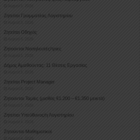
August 5, 2026
Ζητείται Γραμματέας Λογιστηρίου
August 5, 2026
Ζητείται Οδηγός
August 5, 2026
Ζητούνται Νοσηλευτές/τριες
August 5, 2026
Δήμος Αμαθούντας: 11 Θέσεις Εργασίας
August 5, 2026
Ζητείται Project Manager
August 5, 2026
Ζητούνται Ταμίες (μισθός €1.200 – €1.350 μεικτά)
August 5, 2026
Ζητείται Υπεύθυνος/η Λογιστηρίου
August 4, 2026
Ζητούνται Μαθηματικοί
August 4, 2026