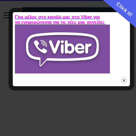
Click it!
Γίνε μέλος στο κανάλι μας στο Viber για
να ενημερώνεσαι για τις νέες μας αγγελίες