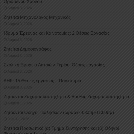
Oρισμένου Xρόνου
August 3, 2026
Ζητείται Μηχανολόγος Μηχανικός
August 3, 2026
Ίδρυμα Έρευνας και Καινοτομίας: 2 Θέσεις Εργασίας
August 3, 2026
Ζητείται Δημοσιογράφος
August 3, 2026
Σχολική Εφορεία Λατσιών-Γερίου: Θέσεις εργασίας
August 3, 2026
ΑΗΚ: 15 Θέσεις εργασίας – Παγκύπρια
August 3, 2026
Ζητούνται Ζαχαροπλάστης/τρια & Βοηθός Ζαχαροπλάστης/τρια
August 1, 2026
Ζητούνται Οδηγοί Πωλήσεων (ωράριο 4:30πμ-11:00πμ)
July 31, 2026
Ζητείται Προσωπικό (α) Τμήμα Συντήρησης και (β) Οδηγοί
Φορτηγών και Trailers