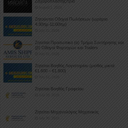
Ζαχαροπλάστης/τρια
August 1, 2026
Ζητούνται Οδηγοί Πωλήσεων (ωράριο
4:30πμ-11:00πμ)
July 31, 2026
Ζητείται Προσωπικό (α) Τμήμα Συντήρησης και
(β) Οδηγοί Φορτηγών και Trailers
July 31, 2026
Ζητείται Βοηθός Λογιστηρίου (μισθός μικτά
€1.600 – €1.800)
July 31, 2026
Ζητείται Βοηθός Γραφείου
July 30, 2026
Ζητείται Μηχανολόγος Μηχανικός
July 30, 2026