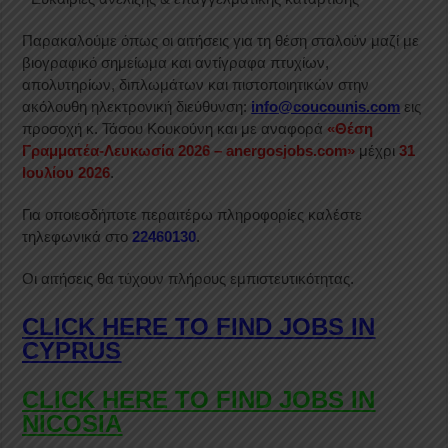
Παρακαλούμε όπως οι αιτήσεις για τη θέση σταλούν μαζί με
βιογραφικό σημείωμα και αντίγραφα πτυχίων,
απολυτηρίων, διπλωμάτων και πιστοποιητικών στην
ακόλουθη ηλεκτρονική διεύθυνση:
info@coucounis.com
εις
προσοχή κ. Τάσου Κουκούνη και με αναφορά
«Θέση
Γραμματέα-Λευκωσία 2026 – anergosjobs.com»
μέχρι
31
Ιουλίου 2026
.
Για οποιεσδήποτε περαιτέρω πληροφορίες καλέστε
τηλεφωνικά στο
22460130
.
Οι αιτήσεις θα τύχουν πλήρους εμπιστευτικότητας.
CLICK HERE TO FIND JOBS IN
CYPRUS
CLICK HERE TO FIND JOBS IN
NICOSIA