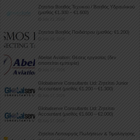
Ζητείται Βοηθός Τεχνικού / Βοηθός Υδραυλικού
(μισθός €1.300 – €1.600)
July 21, 2026
Ζητείται Βοηθός Παιδιάτρου (μισθός: €1.200)
July 18, 2026
Abelair Aviation: Θέσεις εργασίας (δεν
απαιτείται εμπειρία)
July 17, 2026
Globalserve Consultants Ltd: Ζητείται Junior
Accountant (μισθός €1.200 – €1.300)
July 17, 2026
Globalserve Consultants Ltd: Ζητείται
Accountant (μισθός €1.600 – €2.000)
July 17, 2026
Ζητείται Λειτουργός Πωλήσεων & Τιμολόγησης