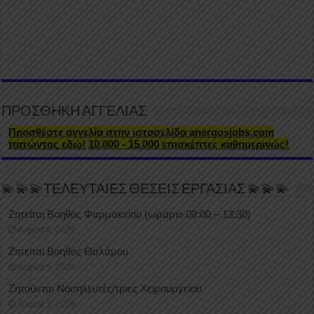
ΠΡΟΣΘΗΚΗ ΑΓΓΕΛΙΑΣ
Προσθέστε αγγελία στην ιστοσελίδα anergosjobs.com
πατώντας εδώ!
10.000 - 15.000 επισκέπτες καθημερινώς!
💫💫💫ΤΕΛΕΥΤΑΙΕΣ ΘΕΣΕΙΣ ΕΡΓΑΣΙΑΣ 💫💫💫
Ζητείται Βοηθός Φαρμακείου (ωράριο 08:00 – 13:30)
August 5, 2026
Ζητείται Βοηθός Θαλάμου
August 5, 2026
Ζητούνται Νοσηλευτές/τριες Χειρουργείου
August 5, 2026