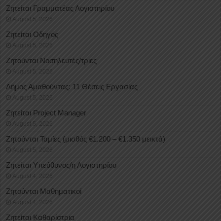
Ζητείται Γραμματέας Λογιστηρίου
August 5, 2026
Ζητείται Οδηγός
August 5, 2026
Ζητούνται Νοσηλευτές/τριες
August 5, 2026
Δήμος Αμαθούντας: 11 Θέσεις Εργασίας
August 5, 2026
Ζητείται Project Manager
August 5, 2026
Ζητούνται Ταμίες (μισθός €1.200 – €1.350 μεικτά)
August 5, 2026
Ζητείται Υπεύθυνος/η Λογιστηρίου
August 4, 2026
Ζητούνται Μαθηματικοί
August 4, 2026
Ζητείται Καθαρίστρια