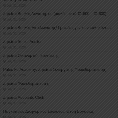
July 31, 2026
Ζητείται Βοηθός Λογιστηρίου (μισθός μικτά €1.600 – €1.800)
July 31, 2026
Ζητείται Βοηθός Εκτελωνιστής/ Γραφέας γενικών καθηκόντων
July 31, 2026
Ζητείται Senior Auditor
July 31, 2026
Ζητείται Οικονομικός Συντάκτης
July 31, 2026
Pafos Fc Academy: Ζητείται Συνεργάτης Φυσιοθεραπευτής
July 31, 2026
Ζητείται Φυσιοθεραπευτής
July 31, 2026
Ζητείται Accounts Clerk
July 31, 2026
Παγκύπριος Δικηγορικός Σύλλογος: Θέση Εργασίας
July 31, 2026