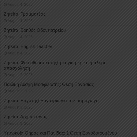
August 4, 2026
Ζητείται Γραμματέας
August 4, 2026
Ζητείται Βοηθός Οδοντιατρείου
August 4, 2026
Ζητείται English Teacher
August 4, 2026
Ζητείται Φυσιοθεραπευτής/τρια για μερική ή πλήρη
απασχόληση
August 3, 2026
Παιδική Λέσχη Μοσφιλωτής: Θέση Εργασίας
August 3, 2026
Ζητείται Εργάτης/ Εργάτρια για την παραγωγή
August 3, 2026
Ζητείται Αρχιτέκτονας
August 3, 2026
Υπηρεσία Θήρας και Πανίδας: 1 Θέση Eργοδοτουμένου