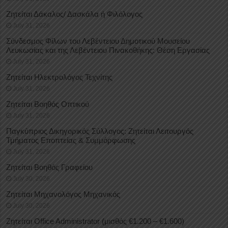
Ζητείται Δάκαλος/ Δασκάλα ή Φιλόλογος
July 31, 2026
Σύνδεσμος Φίλων του Λεβέντειου Δημοτικού Μουσείου
Λευκωσίας και της Λεβέντειου Πινακοθήκης: Θέση Εργασίας
July 31, 2026
Ζητείται Ηλεκτρολόγος Τεχνίτης
July 31, 2026
Ζητείται Βοηθός Οπτικού
July 31, 2026
Παγκύπριος Δικηγορικός Σύλλογος: Ζητείται Λειτουργός
Τμήματος Εποπτείας & Συμμόρφωσης
July 31, 2026
Ζητείται Βοηθός Γραφείου
July 30, 2026
Ζητείται Μηχανολόγος Μηχανικός
July 30, 2026
Ζητείται Office Administrator (μισθός €1.200 – €1.600)