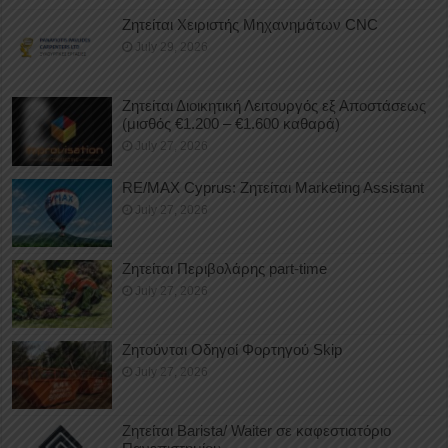
Ζητείται Χειριστής Μηχανημάτων CNC
July 29, 2026
Ζητείται Διοικητική Λειτουργός εξ Αποστάσεως
(μισθός €1.200 – €1.600 καθαρά)
July 27, 2026
RE/MAX Cyprus: Ζητείται Marketing Assistant
July 27, 2026
Ζητείται Περιβολάρης part-time
July 27, 2026
Ζητούνται Οδηγοί Φορτηγού Skip
July 27, 2026
Ζητείται Barista/ Waiter σε καφεστιατόριο