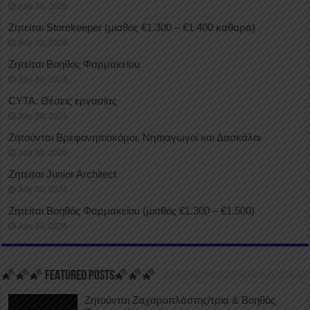
July 30, 2026
Ζητείται Storekeeper (μισθός €1.300 – €1.400 καθαρά)
July 30, 2026
Ζητείται Βοηθός Φαρμακείου
July 30, 2026
CYTA: Θέσεις εργασίας
July 30, 2026
Ζητούνται Βρεφονηπιοκόμοι, Νηπιαγωγοί και Δασκάλοι
July 30, 2026
Ζητείται Junior Architect
July 30, 2026
Ζητείται Βοηθός Φαρμακείου (μισθός €1.300 – €1.500)
July 30, 2026
🌠🌠🌠 FEATURED POSTS🌠🌠🌠
Ζητούνται Ζαχαροπλάστης/τρια & Βοηθός