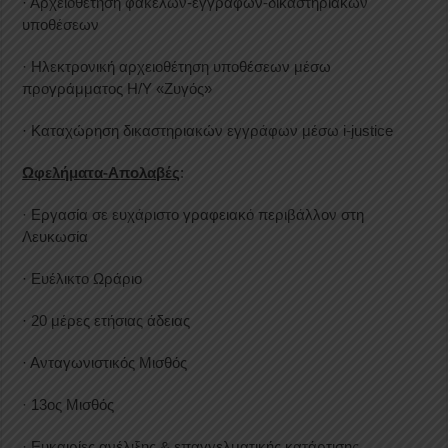
· Αρχειοθέτηση φακέλων-εγγράφων-δικαστηριακών
υποθέσεων
· Ηλεκτρονική αρχειοθέτηση υποθέσεων μέσω
προγράμματος Η/Υ «Ζυγός»
· Καταχώρηση δικαστηριακών εγγράφων μέσω i-justice
Ωφελήματα-Απολαβές
:
· Εργασία σε ευχάριστο γραφειακό περιβάλλον στη
Λευκωσία
· Ευέλικτο Ωράριο
· 20 μέρες ετήσιας άδειας
· Ανταγωνιστικός Μισθός
· 13ος Μισθός
· Ευκαιρίες ανέλιξης & επαγγελματικής κατάρτισης