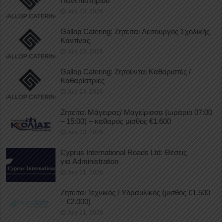
Πανεπιστημίου
July 23, 2026
Gallop Catering: Ζητείται Λειτουργός Σχολικής
Καντίνας
July 23, 2026
Gallop Catering: Ζητούνται Καθαριστές /
Καθαρίστριες
July 23, 2026
Ζητείται Μάγειρας/ Μαγείρισσα (ωράριο 07:00
– 15:00) – καθαρός μισθός €1.600
July 23, 2026
Cyprus International Roads Ltd: Θέσεις
για Administration
July 21, 2026
Ζητείται Τεχνικός / Υδραυλικός (μισθός €1.500
– €2.000)
July 21, 2026