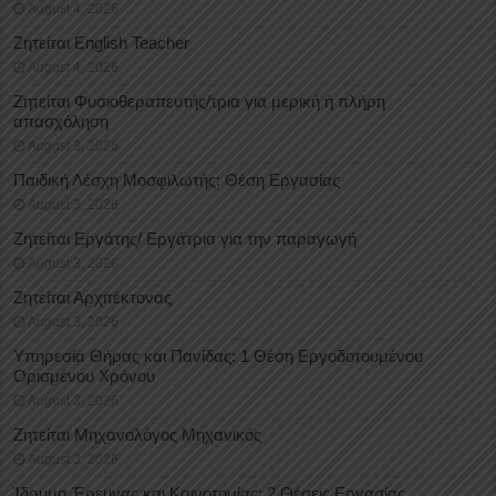
August 4, 2026
Ζητείται English Teacher
August 4, 2026
Ζητείται Φυσιοθεραπευτής/τρια για μερική ή πλήρη
απασχόληση
August 3, 2026
Παιδική Λέσχη Μοσφιλωτής: Θέση Εργασίας
August 3, 2026
Ζητείται Εργάτης/ Εργάτρια για την παραγωγή
August 3, 2026
Ζητείται Αρχιτέκτονας
August 3, 2026
Υπηρεσία Θήρας και Πανίδας: 1 Θέση Eργοδοτουμένου
Oρισμένου Xρόνου
August 3, 2026
Ζητείται Μηχανολόγος Μηχανικός
August 3, 2026
Ίδρυμα Έρευνας και Καινοτομίας: 2 Θέσεις Εργασίας