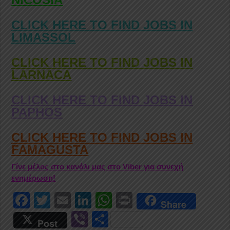
CLICK HERE TO FIND JOBS IN
LIMASSOL
CLICK HERE TO FIND JOBS IN
LARNACA
CLICK HERE TO FIND JOBS IN
PAPHOS
CLICK HERE TO FIND JOBS IN
FAMAGUSTA
Γίνε μέλος στο κανάλι μας στο Viber για συνεχή
ενημέρωση!
F
T
E
Li
W
Pr
Share
a
wi
m
n
h
in
Vi
S
Post