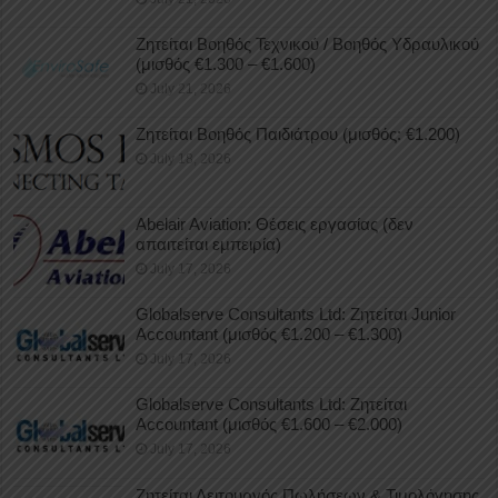
Ζητείται Βοηθός Τεχνικού / Βοηθός Υδραυλικού
(μισθός €1.300 – €1.600)
July 21, 2026
Ζητείται Βοηθός Παιδιάτρου (μισθός: €1.200)
July 18, 2026
Abelair Aviation: Θέσεις εργασίας (δεν
απαιτείται εμπειρία)
July 17, 2026
Globalserve Consultants Ltd: Ζητείται Junior
Accountant (μισθός €1.200 – €1.300)
July 17, 2026
Globalserve Consultants Ltd: Ζητείται
Accountant (μισθός €1.600 – €2.000)
July 17, 2026
Ζητείται Λειτουργός Πωλήσεων & Τιμολόγησης