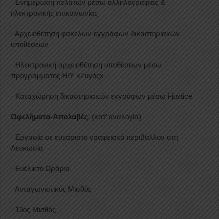
· Ενημέρωση πελατών μέσω αλληλογραφίας &
ηλεκτρονικής επικοινωνίας
· Αρχειοθέτηση φακέλων-εγγράφων-δικαστηριακών
υποθέσεων
· Ηλεκτρονική αρχειοθέτηση υποθέσεων μέσω
προγράμματος Η/Υ «Ζυγός»
· Καταχώρηση δικαστηριακών εγγράφων μέσω i-justice
Ωφελήματα-Απολαβές
: (κατ’ αναλογία)
· Εργασία σε ευχάριστο γραφειακό περιβάλλον στη
Λευκωσία
· Ευέλικτο Ωράριο
· Ανταγωνιστικός Μισθός
· 13ος Μισθός