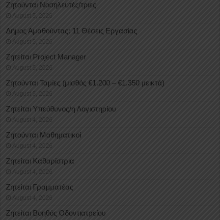
Ζητούνται Νοσηλευτές/τριες
August 5, 2026
Δήμος Αμαθούντας: 11 Θέσεις Εργασίας
August 5, 2026
Ζητείται Project Manager
August 5, 2026
Ζητούνται Ταμίες (μισθός €1.200 – €1.350 μεικτά)
August 5, 2026
Ζητείται Υπεύθυνος/η Λογιστηρίου
August 4, 2026
Ζητούνται Μαθηματικοί
August 4, 2026
Ζητείται Καθαρίστρια
August 4, 2026
Ζητείται Γραμματέας
August 4, 2026
Ζητείται Βοηθός Οδοντιατρείου