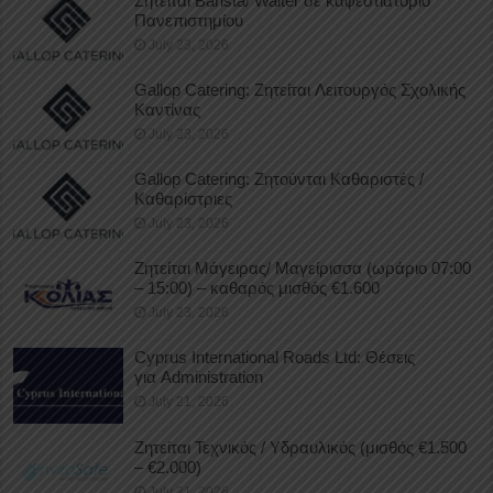
Ζητείται Barista/ Waiter σε καφεστιατόριο
Πανεπιστημίου
July 23, 2026
Gallop Catering: Ζητείται Λειτουργός Σχολικής
Καντίνας
July 23, 2026
Gallop Catering: Ζητούνται Καθαριστές /
Καθαρίστριες
July 23, 2026
Ζητείται Μάγειρας/ Μαγείρισσα (ωράριο 07:00
– 15:00) – καθαρός μισθός €1.600
July 23, 2026
Cyprus International Roads Ltd: Θέσεις
για Administration
July 21, 2026
Ζητείται Τεχνικός / Υδραυλικός (μισθός €1.500
– €2.000)
July 21, 2026