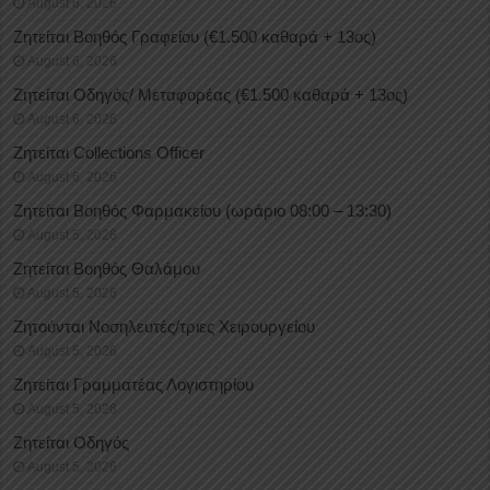
August 6, 2026
Ζητείται Βοηθός Γραφείου (€1.500 καθαρά + 13ος)
August 6, 2026
Ζητείται Οδηγός/ Μεταφορέας (€1.500 καθαρά + 13ος)
August 6, 2026
Ζητείται Collections Officer
August 6, 2026
Ζητείται Βοηθός Φαρμακείου (ωράριο 08:00 – 13:30)
August 5, 2026
Ζητείται Βοηθός Θαλάμου
August 5, 2026
Ζητούνται Νοσηλευτές/τριες Χειρουργείου
August 5, 2026
Ζητείται Γραμματέας Λογιστηρίου
August 5, 2026
Ζητείται Οδηγός
August 5, 2026