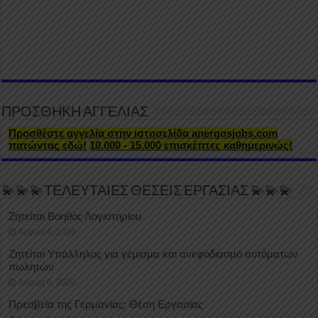
ΠΡΟΣΘΗΚΗ ΑΓΓΕΛΙΑΣ
Προσθέστε αγγελία στην ιστοσελίδα anergosjobs.com
πατώντας εδώ!
10.000 - 15.000 επισκέπτες καθημερινώς!
💫💫💫ΤΕΛΕΥΤΑΙΕΣ ΘΕΣΕΙΣ ΕΡΓΑΣΙΑΣ 💫💫💫
Ζητείται Βοηθός Λογιστηρίου
August 6, 2026
Ζητείται Υπάλληλος για γέμισμα και ανεφοδιασμό αυτόματων
πωλητών
August 6, 2026
Πρεσβεία της Γερμανίας: Θέση Εργασίας