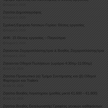
August 3, 2026
Ζητείται Δημοσιογράφος
August 3, 2026
Σχολική Εφορεία Λατσιών-Γερίου: Θέσεις εργασίας
August 3, 2026
ΑΗΚ: 15 Θέσεις εργασίας – Παγκύπρια
August 3, 2026
Ζητούνται Ζαχαροπλάστης/τρια & Βοηθός Ζαχαροπλάστης/τρια
August 1, 2026
Ζητούνται Οδηγοί Πωλήσεων (ωράριο 4:30πμ-11:00πμ)
July 31, 2026
Ζητείται Προσωπικό (α) Τμήμα Συντήρησης και (β) Οδηγοί
Φορτηγών και Trailers
July 31, 2026
Ζητείται Βοηθός Λογιστηρίου (μισθός μικτά €1.600 – €1.800)
July 31, 2026
Ζητείται Βοηθός Εκτελωνιστής/ Γραφέας γενικών καθηκόντων