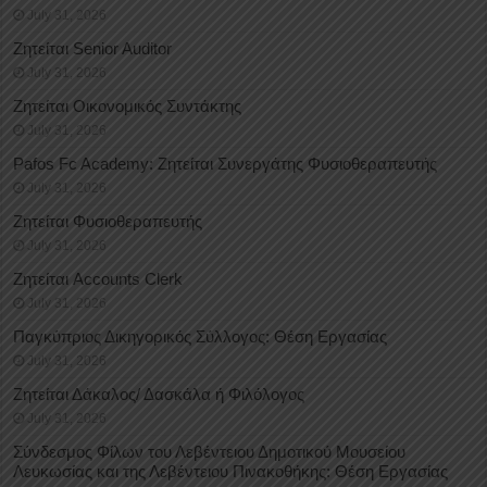
July 31, 2026
Ζητείται Senior Auditor
July 31, 2026
Ζητείται Οικονομικός Συντάκτης
July 31, 2026
Pafos Fc Academy: Ζητείται Συνεργάτης Φυσιοθεραπευτής
July 31, 2026
Ζητείται Φυσιοθεραπευτής
July 31, 2026
Ζητείται Accounts Clerk
July 31, 2026
Παγκύπριος Δικηγορικός Σύλλογος: Θέση Εργασίας
July 31, 2026
Ζητείται Δάκαλος/ Δασκάλα ή Φιλόλογος
July 31, 2026
Σύνδεσμος Φίλων του Λεβέντειου Δημοτικού Μουσείου
Λευκωσίας και της Λεβέντειου Πινακοθήκης: Θέση Εργασίας