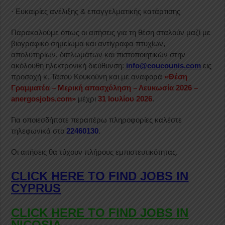
· Ευκαιρίες ανέλιξης & επαγγελματικής κατάρτισης
Παρακαλούμε όπως οι αιτήσεις για τη θέση σταλούν μαζί με
βιογραφικό σημείωμα και αντίγραφα πτυχίων,
απολυτηρίων, διπλωμάτων και πιστοποιητικών στην
ακόλουθη ηλεκτρονική διεύθυνση:
info@coucounis.com
εις
προσοχή κ. Τάσου Κουκούνη και με αναφορά
«Θέση
Γραμματέα – Μερική απασχόληση – Λευκωσία 2026 –
anergosjobs.com»
μέχρι
31 Ιουλίου 2026
.
Για οποιεσδήποτε περαιτέρω πληροφορίες καλέστε
τηλεφωνικά στο
22460130
.
Οι αιτήσεις θα τύχουν πλήρους εμπιστευτικότητας.
CLICK HERE TO FIND JOBS IN
CYPRUS
CLICK HERE TO FIND JOBS IN
NICOSIA