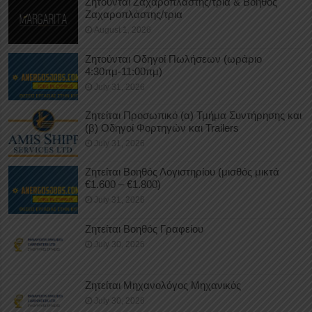
Ζητούνται Ζαχαροπλάστης/τρια & Βοηθός
Ζαχαροπλάστης/τρια
August 1, 2026
Ζητούνται Οδηγοί Πωλήσεων (ωράριο
4:30πμ-11:00πμ)
July 31, 2026
Ζητείται Προσωπικό (α) Τμήμα Συντήρησης και
(β) Οδηγοί Φορτηγών και Trailers
July 31, 2026
Ζητείται Βοηθός Λογιστηρίου (μισθός μικτά
€1.600 – €1.800)
July 31, 2026
Ζητείται Βοηθός Γραφείου
July 30, 2026
Ζητείται Μηχανολόγος Μηχανικός
July 30, 2026