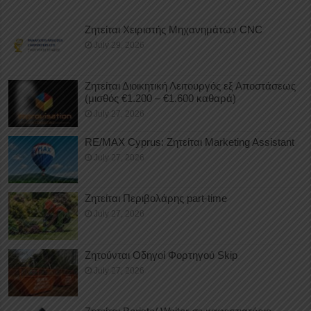
Ζητείται Χειριστής Μηχανημάτων CNC
July 29, 2026
Ζητείται Διοικητική Λειτουργός εξ Αποστάσεως
(μισθός €1.200 – €1.600 καθαρά)
July 27, 2026
RE/MAX Cyprus: Ζητείται Marketing Assistant
July 27, 2026
Ζητείται Περιβολάρης part-time
July 27, 2026
Ζητούνται Οδηγοί Φορτηγού Skip
July 27, 2026