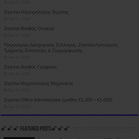
July 31, 2026
Ζητείται Ηλεκτρολόγος Τεχνίτης
July 31, 2026
Ζητείται Βοηθός Οπτικού
July 31, 2026
Παγκύπριος Δικηγορικός Σύλλογος: Ζητείται Λειτουργός
Τμήματος Εποπτείας & Συμμόρφωσης
July 31, 2026
Ζητείται Βοηθός Γραφείου
July 30, 2026
Ζητείται Μηχανολόγος Μηχανικός
July 30, 2026
Ζητείται Office Administrator (μισθός €1.200 – €1.600)
July 30, 2026
🌠🌠🌠 FEATURED POSTS🌠🌠🌠