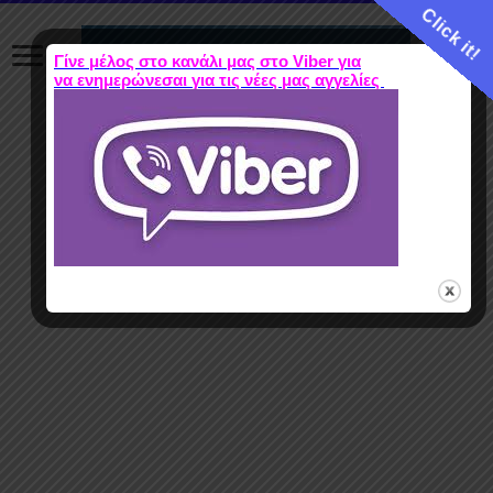
Click it!
Γίνε μέλος στο κανάλι μας στο Viber για
να ενημερώνεσαι για τις νέες μας αγγελίες