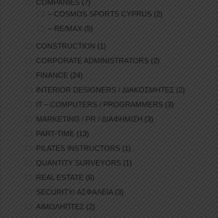
COMPANIES
(7)
– COSMOS SPORTS CYPRUS
(2)
– RE/MAX
(5)
CONSTRUCTION
(1)
CORPORATE ADMINISTRATORS
(2)
FINANCE
(24)
INTERIOR DESIGNERS / ΔΙΑΚΟΣΜΗΤΕΣ
(2)
IT – COMPUTERS / PROGRAMMERS
(3)
MARKETING / PR / ΔΙΑΦΗΜΙΣΗ
(3)
PART-TIME
(13)
PILATES INSTRUCTORS
(1)
QUANTITY SURVEYORS
(1)
REAL ESTATE
(6)
SECURITY/ ΑΣΦΑΛΕΙΑ
(3)
ΑΙΜΟΛΗΠΤΕΣ
(2)