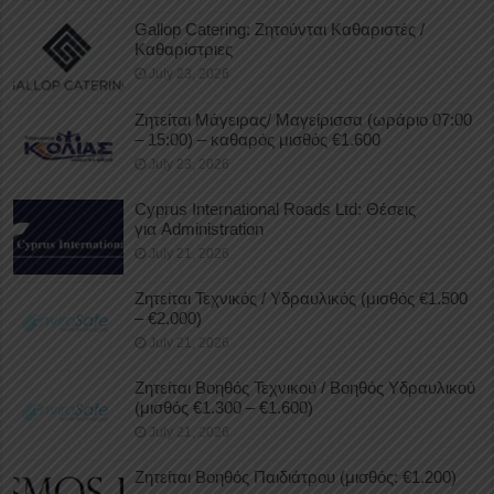
Gallop Catering: Ζητούνται Καθαριστές /
Καθαρίστριες
July 23, 2026
Ζητείται Μάγειρας/ Μαγείρισσα (ωράριο 07:00
– 15:00) – καθαρός μισθός €1.600
July 23, 2026
Cyprus International Roads Ltd: Θέσεις
για Administration
July 21, 2026
Ζητείται Τεχνικός / Υδραυλικός (μισθός €1.500
– €2.000)
July 21, 2026
Ζητείται Βοηθός Τεχνικού / Βοηθός Υδραυλικού
(μισθός €1.300 – €1.600)
July 21, 2026
Ζητείται Βοηθός Παιδιάτρου (μισθός: €1.200)