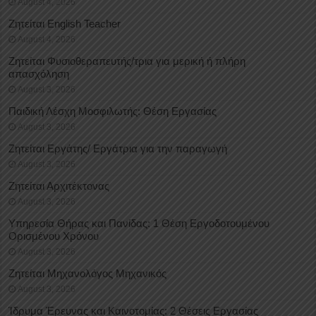
August 4, 2026
Ζητείται English Teacher
August 4, 2026
Ζητείται Φυσιοθεραπευτής/τρια για μερική ή πλήρη
απασχόληση
August 3, 2026
Παιδική Λέσχη Μοσφιλωτής: Θέση Εργασίας
August 3, 2026
Ζητείται Εργάτης/ Εργάτρια για την παραγωγή
August 3, 2026
Ζητείται Αρχιτέκτονας
August 3, 2026
Υπηρεσία Θήρας και Πανίδας: 1 Θέση Eργοδοτουμένου
Oρισμένου Xρόνου
August 3, 2026
Ζητείται Μηχανολόγος Μηχανικός
August 3, 2026
Ίδρυμα Έρευνας και Καινοτομίας: 2 Θέσεις Εργασίας