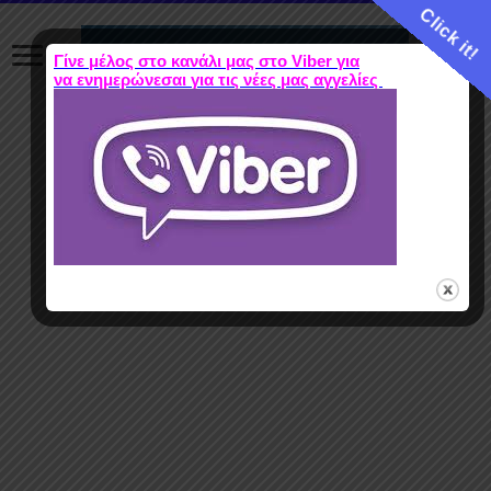
Click it!
Γίνε μέλος στο κανάλι μας στο Viber για
να ενημερώνεσαι για τις νέες μας αγγελίες