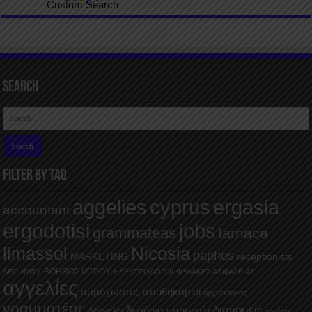
Custom Search
Search
FILTER BY TAQ
aggelies
cyprus
ergasia
accountant
ergodotisi
jobs
grammateas
larnaca
Nicosia
limassol
paphos
MARKETING
receptionists
ΒΟΗΘΟΣ ΙΑΤΡΟΥ
SECURITY
ΗΛΕΚΤΡΟΛΟΓΟΙ
ΦΥΛΑΚΕΣ ΑΣΦΑΛΕΙΑΣ
αγγελίες
αμμόχωστος
αποθηκάριοι
αρχιτέκτονας
γραμματέας
διανομείς
δημόσια υπηρεσία
δάσκαλοι
εργάτες