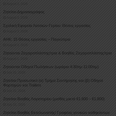
August 3, 2026
Ζητείται Δημοσιογράφος
August 3, 2026
Σχολική Εφορεία Λατσιών-Γερίου: Θέσεις εργασίας
August 3, 2026
ΑΗΚ: 15 Θέσεις εργασίας – Παγκύπρια
August 3, 2026
Ζητούνται Ζαχαροπλάστης/τρια & Βοηθός Ζαχαροπλάστης/τρια
August 1, 2026
Ζητούνται Οδηγοί Πωλήσεων (ωράριο 4:30πμ-11:00πμ)
July 31, 2026
Ζητείται Προσωπικό (α) Τμήμα Συντήρησης και (β) Οδηγοί
Φορτηγών και Trailers
July 31, 2026
Ζητείται Βοηθός Λογιστηρίου (μισθός μικτά €1.600 – €1.800)
July 31, 2026
Ζητείται Βοηθός Εκτελωνιστής/ Γραφέας γενικών καθηκόντων