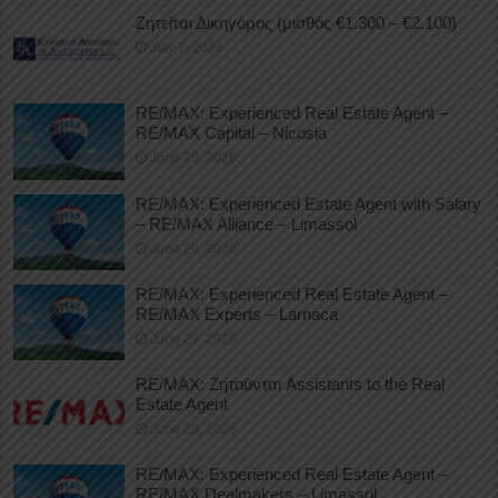
Ζητείται Δικηγόρος (μισθός €1.300 – €2.100)
July 7, 2026
RE/MAX: Experienced Real Estate Agent –
RE/MAX Capital – Nicosia
June 29, 2026
RE/MAX: Experienced Estate Agent with Salary
– RE/MAX Alliance – Limassol
June 29, 2026
RE/MAX: Experienced Real Estate Agent –
RE/MAX Experts – Larnaca
June 29, 2026
RE/MAX: Ζητούνται Assistants to the Real
Estate Agent
June 29, 2026
RE/MAX: Experienced Real Estate Agent –
RE/MAX Dealmakers – Limassol