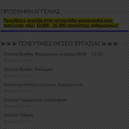
ΠΡΟΣΘΗΚΗ ΑΓΓΕΛΙΑΣ
Προσθέστε αγγελία στην ιστοσελίδα anergosjobs.com
πατώντας εδώ!
10.000 - 15.000 επισκέπτες καθημερινώς!
💫💫💫ΤΕΛΕΥΤΑΙΕΣ ΘΕΣΕΙΣ ΕΡΓΑΣΙΑΣ 💫💫💫
Ζητείται Βοηθός Φαρμακείου (ωράριο 08:00 – 13:30)
August 5, 2026
Ζητείται Βοηθός Θαλάμου
August 5, 2026
Ζητούνται Νοσηλευτές/τριες Χειρουργείου
August 5, 2026
Ζητείται Γραμματέας Λογιστηρίου
August 5, 2026
Ζητείται Οδηγός
August 5, 2026