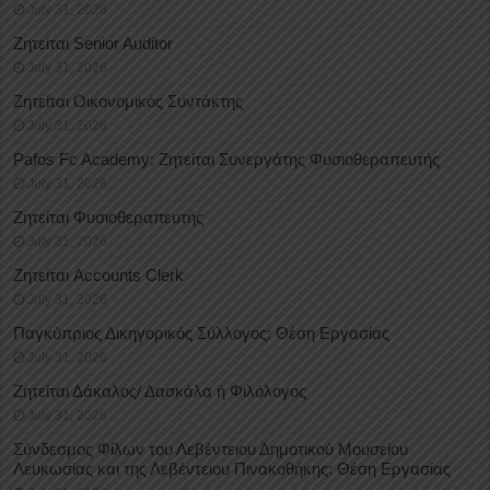
July 31, 2026
Ζητείται Senior Auditor
July 31, 2026
Ζητείται Οικονομικός Συντάκτης
July 31, 2026
Pafos Fc Academy: Ζητείται Συνεργάτης Φυσιοθεραπευτής
July 31, 2026
Ζητείται Φυσιοθεραπευτής
July 31, 2026
Ζητείται Accounts Clerk
July 31, 2026
Παγκύπριος Δικηγορικός Σύλλογος: Θέση Εργασίας
July 31, 2026
Ζητείται Δάκαλος/ Δασκάλα ή Φιλόλογος
July 31, 2026
Σύνδεσμος Φίλων του Λεβέντειου Δημοτικού Μουσείου
Λευκωσίας και της Λεβέντειου Πινακοθήκης: Θέση Εργασίας