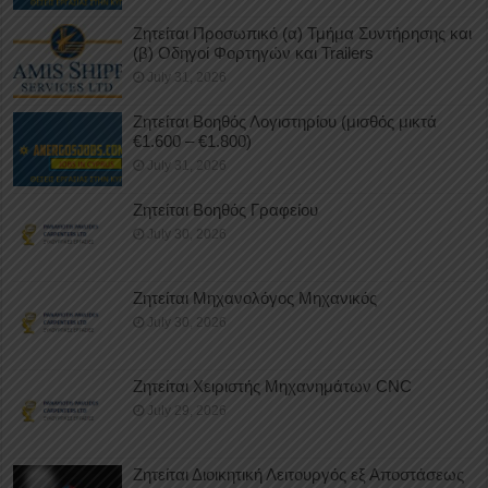
Ζητείται Προσωπικό (α) Τμήμα Συντήρησης και
(β) Οδηγοί Φορτηγών και Trailers
July 31, 2026
Ζητείται Βοηθός Λογιστηρίου (μισθός μικτά
€1.600 – €1.800)
July 31, 2026
Ζητείται Βοηθός Γραφείου
July 30, 2026
Ζητείται Μηχανολόγος Μηχανικός
July 30, 2026
Ζητείται Χειριστής Μηχανημάτων CNC
July 29, 2026
Ζητείται Διοικητική Λειτουργός εξ Αποστάσεως