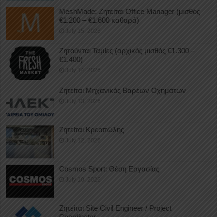
MeshMade: Ζητείται Office Manager (μισθός
€1.200 – €1.600 καθαρά)
July 15, 2026
Ζητούνται Ταμίες (αρχικός μισθός €1.300 –
€1.400)
July 14, 2026
Ζητείται Μηχανικός Βαρέων Οχημάτων
July 13, 2026
Ζητείται Κρεοπώλης
July 12, 2026
Cosmos Sport: Θέση Εργασίας
July 10, 2026
Ζητείται Site Civil Engineer / Project
Coordinator