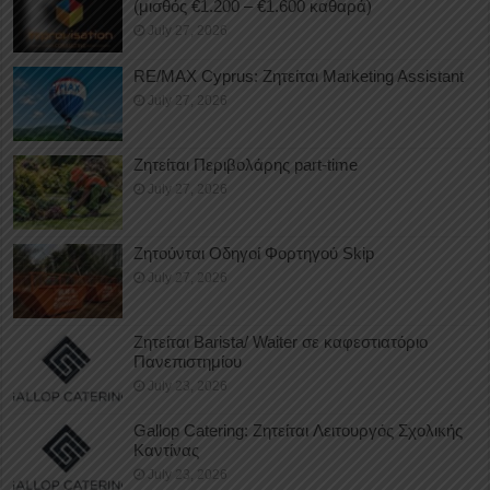
(μισθός €1.200 – €1.600 καθαρά)
July 27, 2026
RE/MAX Cyprus: Ζητείται Marketing Assistant
July 27, 2026
Ζητείται Περιβολάρης part-time
July 27, 2026
Ζητούνται Οδηγοί Φορτηγού Skip
July 27, 2026
Ζητείται Barista/ Waiter σε καφεστιατόριο
Πανεπιστημίου
July 23, 2026
Gallop Catering: Ζητείται Λειτουργός Σχολικής
Καντίνας
July 23, 2026