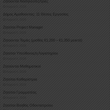
Ζητούνται Νοσηλευτές/τριες
August 5, 2026
Δήμος Αμαθούντας: 11 Θέσεις Εργασίας
August 5, 2026
Ζητείται Project Manager
August 5, 2026
Ζητούνται Ταμίες (μισθός €1.200 – €1.350 μεικτά)
August 5, 2026
Ζητείται Υπεύθυνος/η Λογιστηρίου
August 4, 2026
Ζητούνται Μαθηματικοί
August 4, 2026
Ζητείται Καθαρίστρια
August 4, 2026
Ζητείται Γραμματέας
August 4, 2026
Ζητείται Βοηθός Οδοντιατρείου