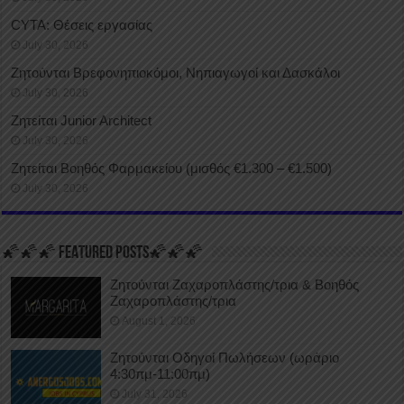
CYTA: Θέσεις εργασίας
July 30, 2026
Ζητούνται Βρεφονηπιοκόμοι, Νηπιαγωγοί και Δασκάλοι
July 30, 2026
Ζητείται Junior Architect
July 30, 2026
Ζητείται Βοηθός Φαρμακείου (μισθός €1.300 – €1.500)
July 30, 2026
🌠🌠🌠 FEATURED POSTS🌠🌠🌠
Ζητούνται Ζαχαροπλάστης/τρια & Βοηθός
Ζαχαροπλάστης/τρια
August 1, 2026
Ζητούνται Οδηγοί Πωλήσεων (ωράριο
4:30πμ-11:00πμ)
July 31, 2026