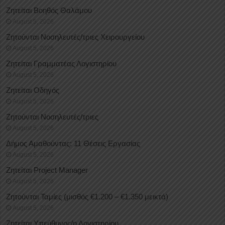
Ζητείται Βοηθός Θαλάμου
August 5, 2026
Ζητούνται Νοσηλευτές/τριες Χειρουργείου
August 5, 2026
Ζητείται Γραμματέας Λογιστηρίου
August 5, 2026
Ζητείται Οδηγός
August 5, 2026
Ζητούνται Νοσηλευτές/τριες
August 5, 2026
Δήμος Αμαθούντας: 11 Θέσεις Εργασίας
August 5, 2026
Ζητείται Project Manager
August 5, 2026
Ζητούνται Ταμίες (μισθός €1.200 – €1.350 μεικτά)
August 5, 2026
Ζητείται Υπεύθυνος/η Λογιστηρίου