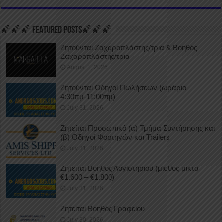
🌠🌠🌠 FEATURED POSTS🌠🌠🌠
Ζητούνται Ζαχαροπλάστης/τρια & Βοηθός
Ζαχαροπλάστης/τρια
August 1, 2026
Ζητούνται Οδηγοί Πωλήσεων (ωράριο
4:30πμ-11:00πμ)
July 31, 2026
Ζητείται Προσωπικό (α) Τμήμα Συντήρησης και
(β) Οδηγοί Φορτηγών και Trailers
July 31, 2026
Ζητείται Βοηθός Λογιστηρίου (μισθός μικτά
€1.600 – €1.800)
July 31, 2026
Ζητείται Βοηθός Γραφείου
July 30, 2026