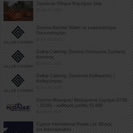
Ζητούνται Οδηγοί Φορτηγού Skip
July 27, 2026
Ζητείται Barista/ Waiter σε καφεστιατόριο
Πανεπιστημίου
July 23, 2026
Gallop Catering: Ζητείται Λειτουργός Σχολικής
Καντίνας
July 23, 2026
Gallop Catering: Ζητούνται Καθαριστές /
Καθαρίστριες
July 23, 2026
Ζητείται Μάγειρας/ Μαγείρισσα (ωράριο 07:00
– 15:00) – καθαρός μισθός €1.600
July 23, 2026
Cyprus International Roads Ltd: Θέσεις
για Administration