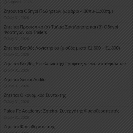
August 1, 2026
Ζητούνται Οδηγοί Πωλήσεων (ωράριο 4:30πμ-11:00πμ)
July 31, 2026
Ζητείται Προσωπικό (α) Τμήμα Συντήρησης και (β) Οδηγοί
Φορτηγών και Trailers
July 31, 2026
Ζητείται Βοηθός Λογιστηρίου (μισθός μικτά €1.600 – €1.800)
July 31, 2026
Ζητείται Βοηθός Εκτελωνιστής/ Γραφέας γενικών καθηκόντων
July 31, 2026
Ζητείται Senior Auditor
July 31, 2026
Ζητείται Οικονομικός Συντάκτης
July 31, 2026
Pafos Fc Academy: Ζητείται Συνεργάτης Φυσιοθεραπευτής
July 31, 2026
Ζητείται Φυσιοθεραπευτής