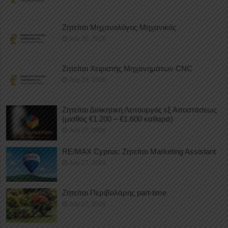
Ζητείται Μηχανολόγος Μηχανικός
July 30, 2026
Ζητείται Χειριστής Μηχανημάτων CNC
July 29, 2026
Ζητείται Διοικητική Λειτουργός εξ Αποστάσεως
(μισθός €1.200 – €1.600 καθαρά)
July 27, 2026
RE/MAX Cyprus: Ζητείται Marketing Assistant
July 27, 2026
Ζητείται Περιβολάρης part-time
July 27, 2026