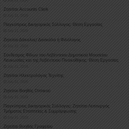
July 31, 2026
Ζητείται Accounts Clerk
July 31, 2026
Παγκύπριος Δικηγορικός Σύλλογος: Θέση Εργασίας
July 31, 2026
Ζητείται Δάκαλος/ Δασκάλα ή Φιλόλογος
July 31, 2026
Σύνδεσμος Φίλων του Λεβέντειου Δημοτικού Μουσείου
Λευκωσίας και της Λεβέντειου Πινακοθήκης: Θέση Εργασίας
July 31, 2026
Ζητείται Ηλεκτρολόγος Τεχνίτης
July 31, 2026
Ζητείται Βοηθός Οπτικού
July 31, 2026
Παγκύπριος Δικηγορικός Σύλλογος: Ζητείται Λειτουργός
Τμήματος Εποπτείας & Συμμόρφωσης
July 31, 2026
Ζητείται Βοηθός Γραφείου