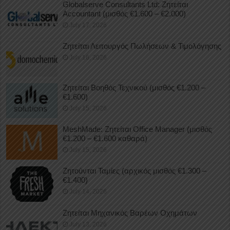
Globalserve Consultants Ltd: Ζητείται
Accountant (μισθός €1.600 – €2.000)
July 17, 2026
Ζητείται Λειτουργός Πωλήσεων & Τιμολόγησης
July 16, 2026
Ζητείται Βοηθός Τεχνικού (μισθός €1.200 –
€1.600)
July 15, 2026
MeshMade: Ζητείται Office Manager (μισθός
€1.200 – €1.600 καθαρά)
July 15, 2026
Ζητούνται Ταμίες (αρχικός μισθός €1.300 –
€1.400)
July 14, 2026
Ζητείται Μηχανικός Βαρέων Οχημάτων
July 13, 2026