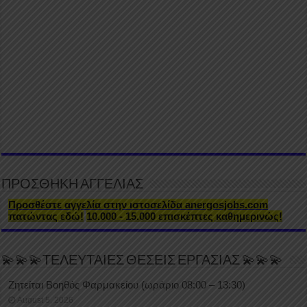
ΠΡΟΣΘΗΚΗ ΑΓΓΕΛΙΑΣ
Προσθέστε αγγελία στην ιστοσελίδα anergosjobs.com
πατώντας εδώ!
10.000 - 15.000 επισκέπτες καθημερινώς!
💫💫💫ΤΕΛΕΥΤΑΙΕΣ ΘΕΣΕΙΣ ΕΡΓΑΣΙΑΣ 💫💫💫
Ζητείται Βοηθός Φαρμακείου (ωράριο 08:00 – 13:30)
August 5, 2026