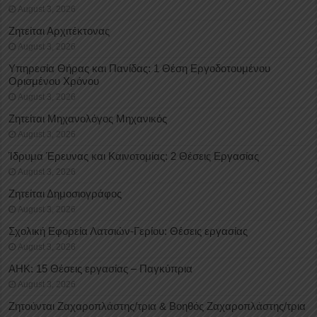
August 3, 2026
Ζητείται Αρχιτέκτονας
August 3, 2026
Υπηρεσία Θήρας και Πανίδας: 1 Θέση Eργοδοτουμένου
Oρισμένου Xρόνου
August 3, 2026
Ζητείται Μηχανολόγος Μηχανικός
August 3, 2026
Ίδρυμα Έρευνας και Καινοτομίας: 2 Θέσεις Εργασίας
August 3, 2026
Ζητείται Δημοσιογράφος
August 3, 2026
Σχολική Εφορεία Λατσιών-Γερίου: Θέσεις εργασίας
August 3, 2026
ΑΗΚ: 15 Θέσεις εργασίας – Παγκύπρια
August 3, 2026
Ζητούνται Ζαχαροπλάστης/τρια & Βοηθός Ζαχαροπλάστης/τρια