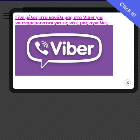
Click it!
Γίνε μέλος στο κανάλι μας στο Viber για
να ενημερώνεσαι για τις νέες μας αγγελίες