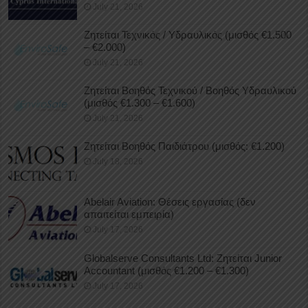
July 21, 2026
Ζητείται Τεχνικός / Υδραυλικός (μισθός €1.500
– €2.000)
July 21, 2026
Ζητείται Βοηθός Τεχνικού / Βοηθός Υδραυλικού
(μισθός €1.300 – €1.600)
July 21, 2026
Ζητείται Βοηθός Παιδιάτρου (μισθός: €1.200)
July 18, 2026
Abelair Aviation: Θέσεις εργασίας (δεν
απαιτείται εμπειρία)
July 17, 2026
Globalserve Consultants Ltd: Ζητείται Junior
Accountant (μισθός €1.200 – €1.300)
July 17, 2026