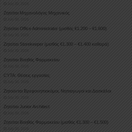
July 30, 2026
Ζητείται Μηχανολόγος Μηχανικός
July 30, 2026
Ζητείται Office Administrator (μισθός €1.200 – €1.600)
July 30, 2026
Ζητείται Storekeeper (μισθός €1.300 – €1.400 καθαρά)
July 30, 2026
Ζητείται Βοηθός Φαρμακείου
July 30, 2026
CYTA: Θέσεις εργασίας
July 30, 2026
Ζητούνται Βρεφονηπιοκόμοι, Νηπιαγωγοί και Δασκάλοι
July 30, 2026
Ζητείται Junior Architect
July 30, 2026
Ζητείται Βοηθός Φαρμακείου (μισθός €1.300 – €1.500)
July 30, 2026