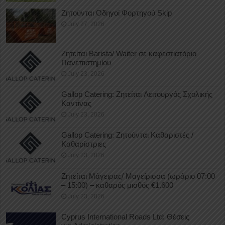
Ζητούνται Οδηγοί Φορτηγού Skip
July 27, 2026
Ζητείται Barista/ Waiter σε καφεστιατόριο
Πανεπιστημίου
July 23, 2026
Gallop Catering: Ζητείται Λειτουργός Σχολικής
Καντίνας
July 23, 2026
Gallop Catering: Ζητούνται Καθαριστές /
Καθαρίστριες
July 23, 2026
Ζητείται Μάγειρας/ Μαγείρισσα (ωράριο 07:00
– 15:00) – καθαρός μισθός €1.600
July 23, 2026
Cyprus International Roads Ltd: Θέσεις