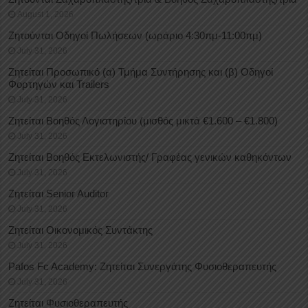
August 1, 2026
Ζητούνται Οδηγοί Πωλήσεων (ωράριο 4:30πμ-11:00πμ)
July 31, 2026
Ζητείται Προσωπικό (α) Τμήμα Συντήρησης και (β) Οδηγοί
Φορτηγών και Trailers
July 31, 2026
Ζητείται Βοηθός Λογιστηρίου (μισθός μικτά €1.600 – €1.800)
July 31, 2026
Ζητείται Βοηθός Εκτελωνιστής/ Γραφέας γενικών καθηκόντων
July 31, 2026
Ζητείται Senior Auditor
July 31, 2026
Ζητείται Οικονομικός Συντάκτης
July 31, 2026
Pafos Fc Academy: Ζητείται Συνεργάτης Φυσιοθεραπευτής
July 31, 2026
Ζητείται Φυσιοθεραπευτής