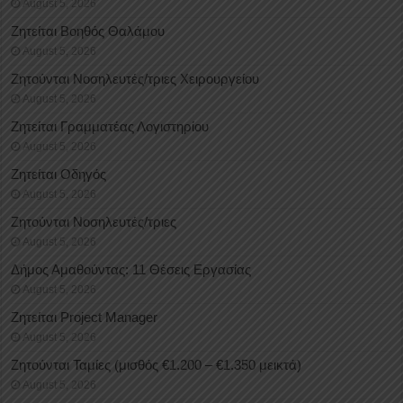
August 5, 2026
Ζητείται Βοηθός Θαλάμου
August 5, 2026
Ζητούνται Νοσηλευτές/τριες Χειρουργείου
August 5, 2026
Ζητείται Γραμματέας Λογιστηρίου
August 5, 2026
Ζητείται Οδηγός
August 5, 2026
Ζητούνται Νοσηλευτές/τριες
August 5, 2026
Δήμος Αμαθούντας: 11 Θέσεις Εργασίας
August 5, 2026
Ζητείται Project Manager
August 5, 2026
Ζητούνται Ταμίες (μισθός €1.200 – €1.350 μεικτά)
August 5, 2026