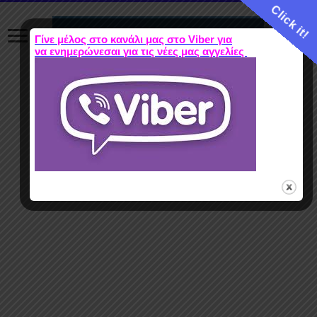
Click it!
Γίνε μέλος στο κανάλι μας στο Viber για
να ενημερώνεσαι για τις νέες μας αγγελίες