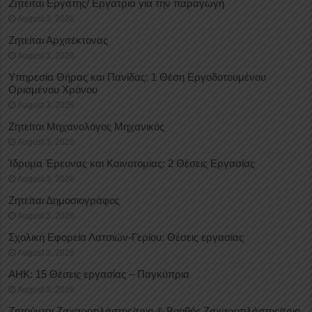
Ζητείται Εργάτης/ Εργάτρια για την παραγωγή
August 3, 2026
Ζητείται Αρχιτέκτονας
August 3, 2026
Υπηρεσία Θήρας και Πανίδας: 1 Θέση Eργοδοτουμένου
Oρισμένου Xρόνου
August 3, 2026
Ζητείται Μηχανολόγος Μηχανικός
August 3, 2026
Ίδρυμα Έρευνας και Καινοτομίας: 2 Θέσεις Εργασίας
August 3, 2026
Ζητείται Δημοσιογράφος
August 3, 2026
Σχολική Εφορεία Λατσιών-Γερίου: Θέσεις εργασίας
August 3, 2026
ΑΗΚ: 15 Θέσεις εργασίας – Παγκύπρια
August 3, 2026
Ζητούνται Ζαχαροπλάστης/τρια & Βοηθός Ζαχαροπλάστης/τρια