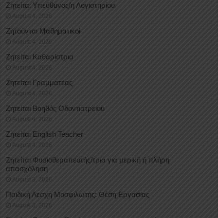
Ζητείται Υπεύθυνος/η Λογιστηρίου
August 4, 2026
Ζητούνται Μαθηματικοί
August 4, 2026
Ζητείται Καθαρίστρια
August 4, 2026
Ζητείται Γραμματέας
August 4, 2026
Ζητείται Βοηθός Οδοντιατρείου
August 4, 2026
Ζητείται English Teacher
August 4, 2026
Ζητείται Φυσιοθεραπευτής/τρια για μερική ή πλήρη
απασχόληση
August 3, 2026
Παιδική Λέσχη Μοσφιλωτής: Θέση Εργασίας
August 3, 2026