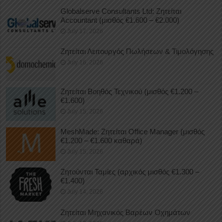
Globalserve Consultants Ltd: Ζητείται
Accountant (μισθός €1.600 – €2.000)
July 17, 2026
Ζητείται Λειτουργός Πωλήσεων & Τιμολόγησης
July 16, 2026
Ζητείται Βοηθός Τεχνικού (μισθός €1.200 –
€1.600)
July 15, 2026
MeshMade: Ζητείται Office Manager (μισθός
€1.200 – €1.600 καθαρά)
July 15, 2026
Ζητούνται Ταμίες (αρχικός μισθός €1.300 –
€1.400)
July 14, 2026
Ζητείται Μηχανικός Βαρέων Οχημάτων