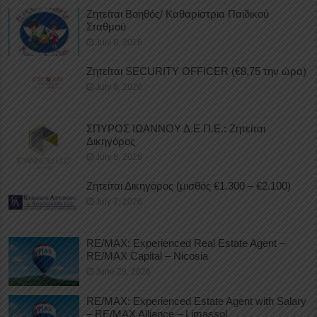
Ζητείται Βοηθός/ Καθαρίστρια Παιδικού
Σταθμού
July 8, 2026
Ζητείται SECURITY OFFICER (€8,75 την ώρα)
July 8, 2026
ΣΠΥΡΟΣ ΙΩΑΝΝΟΥ Δ.Ε.Π.Ε.: Ζητείται
Δικηγόρος
July 8, 2026
Ζητείται Δικηγόρος (μισθός €1.300 – €2.100)
July 7, 2026
RE/MAX: Experienced Real Estate Agent –
RE/MAX Capital – Nicosia
June 29, 2026
RE/MAX: Experienced Estate Agent with Salary
– RE/MAX Alliance – Limassol