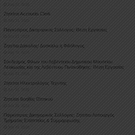
July 31, 2026
Ζητείται Accounts Clerk
July 31, 2026
Παγκύπριος Δικηγορικός Σύλλογος: Θέση Εργασίας
July 31, 2026
Ζητείται Δάκαλος/ Δασκάλα ή Φιλόλογος
July 31, 2026
Σύνδεσμος Φίλων του Λεβέντειου Δημοτικού Μουσείου
Λευκωσίας και της Λεβέντειου Πινακοθήκης: Θέση Εργασίας
July 31, 2026
Ζητείται Ηλεκτρολόγος Τεχνίτης
July 31, 2026
Ζητείται Βοηθός Οπτικού
July 31, 2026
Παγκύπριος Δικηγορικός Σύλλογος: Ζητείται Λειτουργός
Τμήματος Εποπτείας & Συμμόρφωσης
July 31, 2026