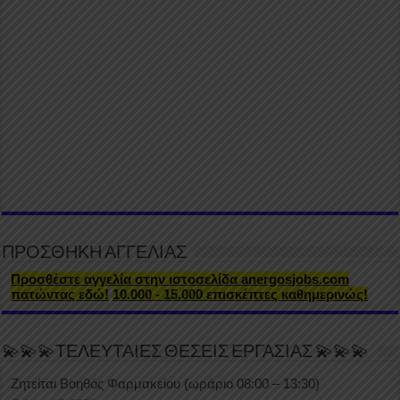
ΠΡΟΣΘΗΚΗ ΑΓΓΕΛΙΑΣ
Προσθέστε αγγελία στην ιστοσελίδα anergosjobs.com
πατώντας εδώ!
10.000 - 15.000 επισκέπτες καθημερινώς!
💫💫💫ΤΕΛΕΥΤΑΙΕΣ ΘΕΣΕΙΣ ΕΡΓΑΣΙΑΣ 💫💫💫
Ζητείται Βοηθός Φαρμακείου (ωράριο 08:00 – 13:30)