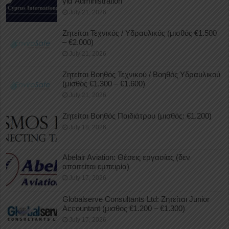
για Administration
July 21, 2026
Ζητείται Τεχνικός / Υδραυλικός (μισθός €1.500
– €2.000)
July 21, 2026
Ζητείται Βοηθός Τεχνικού / Βοηθός Υδραυλικού
(μισθός €1.300 – €1.600)
July 21, 2026
Ζητείται Βοηθός Παιδιάτρου (μισθός: €1.200)
July 18, 2026
Abelair Aviation: Θέσεις εργασίας (δεν
απαιτείται εμπειρία)
July 17, 2026
Globalserve Consultants Ltd: Ζητείται Junior
Accountant (μισθός €1.200 – €1.300)
July 17, 2026