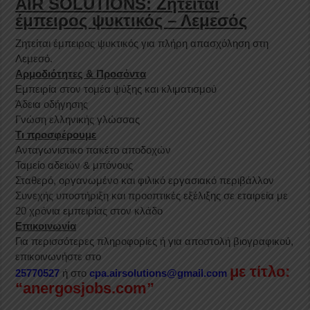
AIR SOLUTIONS: Ζητείται
έμπειρος ψυκτικός – Λεμεσός
Ζητείται έμπειρος ψυκτικός για πλήρη απασχόληση στη
Λεμεσό.
Αρμοδιότητες & Προσόντα
Εμπειρία στον τομέα ψύξης και κλιματισμού
Άδεια οδήγησης
Γνώση ελληνικής γλώσσας
Τι προσφέρουμε
Ανταγωνιστικο πακέτο αποδοχών
Ταμείο αδειών & μπόνους
Σταθερό, οργανωμένο και φιλικό εργασιακό περιβάλλον
Συνεχής υποστήριξη και προοπτικές εξέλιξης σε εταιρεία με
20 χρόνια εμπειρίας στον κλάδο
Επικοινωνία
Για περισσότερες πληροφορίες ή για αποστολή βιογραφικού,
επικοινωνήστε στο
με τίτλο:
25770527
ή στο
cpa.airsolutions@gmail.com
“anergosjobs.com”