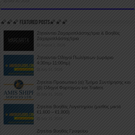
July 30, 2026
🌠🌠🌠 FEATURED POSTS🌠🌠🌠
Ζητούνται Ζαχαροπλάστης/τρια & Βοηθός
Ζαχαροπλάστης/τρια
August 1, 2026
Ζητούνται Οδηγοί Πωλήσεων (ωράριο
4:30πμ-11:00πμ)
July 31, 2026
Ζητείται Προσωπικό (α) Τμήμα Συντήρησης και
(β) Οδηγοί Φορτηγών και Trailers
July 31, 2026
Ζητείται Βοηθός Λογιστηρίου (μισθός μικτά
€1.600 – €1.800)
July 31, 2026
Ζητείται Βοηθός Γραφείου