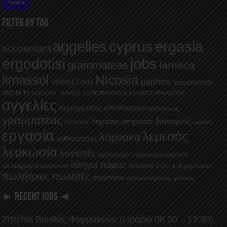
FILTER BY TAQ
aggelies
cyprus
ergasia
accountant
ergodotisi
jobs
grammateas
larnaca
Nicosia
limassol
paphos
MARKETING
receptionists
ΒΟΗΘΟΣ ΙΑΤΡΟΥ
SECURITY
ΗΛΕΚΤΡΟΛΟΓΟΙ
ΦΥΛΑΚΕΣ ΑΣΦΑΛΕΙΑΣ
αγγελίες
αμμόχωστος
αποθηκάριοι
αρχιτέκτονας
γραμματέας
διανομείς
δημόσια υπηρεσία
δάσκαλοι
εργάτες
εργασία
λεμεσός
λάρνακα
καθαρίστριες
λευκωσία
λογιστές
μηχανολόγοι
μηχανολόγοι μηχανικοί
οδηγοί
πάφος
πλασιέ
νηπιαγωγοί
πολιτικοί μηχανικοί
νοσηλευτές
πωλήτριες
πωλητές
σερβιτόροι
φρουροί ασφαλείας
φύλακες
► RECENT JOBS ◄
Ζητείται Βοηθός Φαρμακείου (ωράριο 08:00 – 13:30)