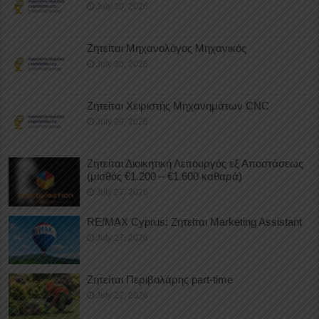
July 30, 2026
Ζητείται Μηχανολόγος Μηχανικός
July 30, 2026
Ζητείται Χειριστής Μηχανημάτων CNC
July 29, 2026
Ζητείται Διοικητική Λειτουργός εξ Αποστάσεως
(μισθός €1.200 – €1.600 καθαρά)
July 27, 2026
RE/MAX Cyprus: Ζητείται Marketing Assistant
July 27, 2026
Ζητείται Περιβολάρης part-time
July 27, 2026