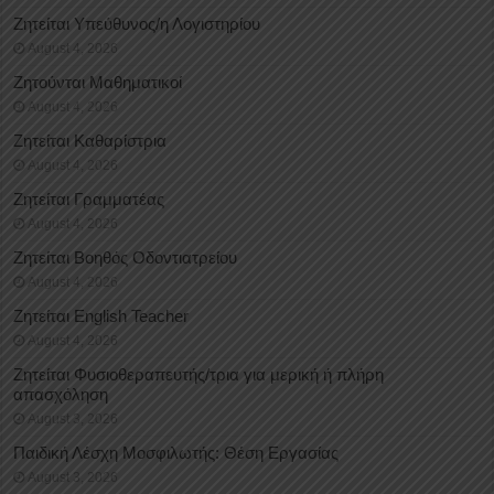
Ζητείται Υπεύθυνος/η Λογιστηρίου
August 4, 2026
Ζητούνται Μαθηματικοί
August 4, 2026
Ζητείται Καθαρίστρια
August 4, 2026
Ζητείται Γραμματέας
August 4, 2026
Ζητείται Βοηθός Οδοντιατρείου
August 4, 2026
Ζητείται English Teacher
August 4, 2026
Ζητείται Φυσιοθεραπευτής/τρια για μερική ή πλήρη
απασχόληση
August 3, 2026
Παιδική Λέσχη Μοσφιλωτής: Θέση Εργασίας
August 3, 2026