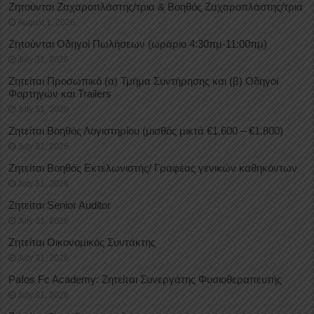
Ζητούνται Ζαχαροπλάστης/τρια & Βοηθός Ζαχαροπλάστης/τρια
August 1, 2026
Ζητούνται Οδηγοί Πωλήσεων (ωράριο 4:30πμ-11:00πμ)
July 31, 2026
Ζητείται Προσωπικό (α) Τμήμα Συντήρησης και (β) Οδηγοί
Φορτηγών και Trailers
July 31, 2026
Ζητείται Βοηθός Λογιστηρίου (μισθός μικτά €1.600 – €1.800)
July 31, 2026
Ζητείται Βοηθός Εκτελωνιστής/ Γραφέας γενικών καθηκόντων
July 31, 2026
Ζητείται Senior Auditor
July 31, 2026
Ζητείται Οικονομικός Συντάκτης
July 31, 2026
Pafos Fc Academy: Ζητείται Συνεργάτης Φυσιοθεραπευτής
July 31, 2026