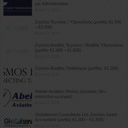
για Administration
July 21, 2026
Ζητείται Τεχνικός / Υδραυλικός (μισθός €1.500
– €2.000)
July 21, 2026
Ζητείται Βοηθός Τεχνικού / Βοηθός Υδραυλικού
(μισθός €1.300 – €1.600)
July 21, 2026
Ζητείται Βοηθός Παιδιάτρου (μισθός: €1.200)
July 18, 2026
Abelair Aviation: Θέσεις εργασίας (δεν
απαιτείται εμπειρία)
July 17, 2026
Globalserve Consultants Ltd: Ζητείται Junior
Accountant (μισθός €1.200 – €1.300)
July 17, 2026