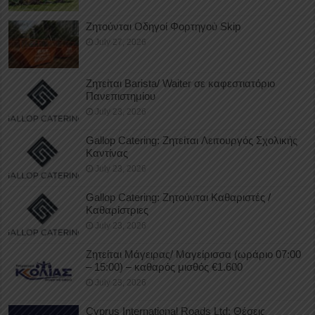
Ζητούνται Οδηγοί Φορτηγού Skip
July 27, 2026
Ζητείται Barista/ Waiter σε καφεστιατόριο
Πανεπιστημίου
July 23, 2026
Gallop Catering: Ζητείται Λειτουργός Σχολικής
Καντίνας
July 23, 2026
Gallop Catering: Ζητούνται Καθαριστές /
Καθαρίστριες
July 23, 2026
Ζητείται Μάγειρας/ Μαγείρισσα (ωράριο 07:00
– 15:00) – καθαρός μισθός €1.600
July 23, 2026
Cyprus International Roads Ltd: Θέσεις