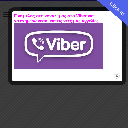
Click it!
Γίνε μέλος στο κανάλι μας στο Viber για
να ενημερώνεσαι για τις νέες μας αγγελίες