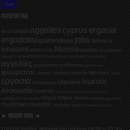
FILTER BY TAQ
aggelies
cyprus
ergasia
accountant
ergodotisi
jobs
grammateas
larnaca
Nicosia
limassol
paphos
MARKETING
receptionists
ΒΟΗΘΟΣ ΙΑΤΡΟΥ
SECURITY
ΗΛΕΚΤΡΟΛΟΓΟΙ
ΦΥΛΑΚΕΣ ΑΣΦΑΛΕΙΑΣ
αγγελίες
αμμόχωστος
αποθηκάριοι
αρχιτέκτονας
γραμματέας
διανομείς
δημόσια υπηρεσία
δάσκαλοι
εργάτες
εργασία
λεμεσός
λάρνακα
καθαρίστριες
λευκωσία
λογιστές
μηχανολόγοι
μηχανολόγοι μηχανικοί
οδηγοί
πάφος
πλασιέ
νηπιαγωγοί
πολιτικοί μηχανικοί
νοσηλευτές
πωλήτριες
πωλητές
σερβιτόροι
φρουροί ασφαλείας
φύλακες
► RECENT JOBS ◄
Ζητείται Βοηθός Φαρμακείου (ωράριο 08:00 – 13:30)