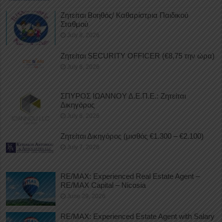
Ζητείται Βοηθός/ Καθαρίστρια Παιδικού
Σταθμού
July 8, 2026
Ζητείται SECURITY OFFICER (€8,75 την ώρα)
July 8, 2026
ΣΠΥΡΟΣ ΙΩΑΝΝΟΥ Δ.Ε.Π.Ε.: Ζητείται
Δικηγόρος
July 8, 2026
Ζητείται Δικηγόρος (μισθός €1.300 – €2.100)
July 7, 2026
RE/MAX: Experienced Real Estate Agent –
RE/MAX Capital – Nicosia
June 29, 2026
RE/MAX: Experienced Estate Agent with Salary