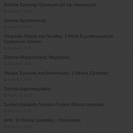
Ζητείται Εργάτης/ Εργάτρια για την παραγωγή
August 3, 2026
Ζητείται Αρχιτέκτονας
August 3, 2026
Υπηρεσία Θήρας και Πανίδας: 1 Θέση Eργοδοτουμένου
Oρισμένου Xρόνου
August 3, 2026
Ζητείται Μηχανολόγος Μηχανικός
August 3, 2026
Ίδρυμα Έρευνας και Καινοτομίας: 2 Θέσεις Εργασίας
August 3, 2026
Ζητείται Δημοσιογράφος
August 3, 2026
Σχολική Εφορεία Λατσιών-Γερίου: Θέσεις εργασίας
August 3, 2026
ΑΗΚ: 15 Θέσεις εργασίας – Παγκύπρια
August 3, 2026