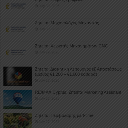
July 30, 2026
Ζητείται Μηχανολόγος Μηχανικός
July 30, 2026
Ζητείται Χειριστής Μηχανημάτων CNC
July 29, 2026
Ζητείται Διοικητική Λειτουργός εξ Αποστάσεως
(μισθός €1.200 – €1.600 καθαρά)
July 27, 2026
RE/MAX Cyprus: Ζητείται Marketing Assistant
July 27, 2026
Ζητείται Περιβολάρης part-time
July 27, 2026