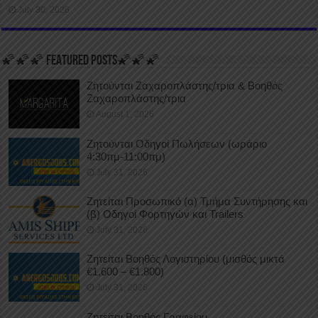
July 30, 2026
🌠🌠🌠 FEATURED POSTS🌠🌠🌠
Ζητούνται Ζαχαροπλάστης/τρια & Βοηθός
Ζαχαροπλάστης/τρια
August 1, 2026
Ζητούνται Οδηγοί Πωλήσεων (ωράριο
4:30πμ-11:00πμ)
July 31, 2026
Ζητείται Προσωπικό (α) Τμήμα Συντήρησης και
(β) Οδηγοί Φορτηγών και Trailers
July 31, 2026
Ζητείται Βοηθός Λογιστηρίου (μισθός μικτά
€1.600 – €1.800)
July 31, 2026
Ζητείται Βοηθός Γραφείου