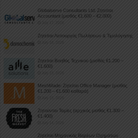
Globalserve Consultants Ltd: Ζητείται
Accountant (μισθός €1.600 – €2.000)
July 17, 2026
Ζητείται Λειτουργός Πωλήσεων & Τιμολόγησης
July 16, 2026
Ζητείται Βοηθός Τεχνικού (μισθός €1.200 –
€1.600)
July 15, 2026
MeshMade: Ζητείται Office Manager (μισθός
€1.200 – €1.600 καθαρά)
July 15, 2026
Ζητούνται Ταμίες (αρχικός μισθός €1.300 –
€1.400)
July 14, 2026
Ζητείται Μηχανικός Βαρέων Οχημάτων