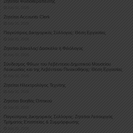
Ζητείται Φυσιοθεραπευτής
July 31, 2026
Ζητείται Accounts Clerk
July 31, 2026
Παγκύπριος Δικηγορικός Σύλλογος: Θέση Εργασίας
July 31, 2026
Ζητείται Δάκαλος/ Δασκάλα ή Φιλόλογος
July 31, 2026
Σύνδεσμος Φίλων του Λεβέντειου Δημοτικού Μουσείου
Λευκωσίας και της Λεβέντειου Πινακοθήκης: Θέση Εργασίας
July 31, 2026
Ζητείται Ηλεκτρολόγος Τεχνίτης
July 31, 2026
Ζητείται Βοηθός Οπτικού
July 31, 2026
Παγκύπριος Δικηγορικός Σύλλογος: Ζητείται Λειτουργός
Τμήματος Εποπτείας & Συμμόρφωσης
July 31, 2026