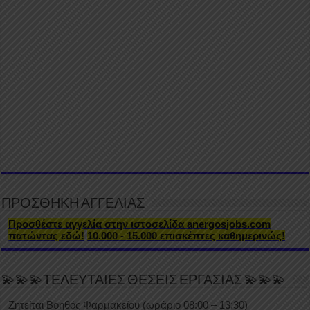
ΠΡΟΣΘΗΚΗ ΑΓΓΕΛΙΑΣ
Προσθέστε αγγελία στην ιστοσελίδα anergosjobs.com
πατώντας εδώ!
10.000 - 15.000 επισκέπτες καθημερινώς!
💫💫💫ΤΕΛΕΥΤΑΙΕΣ ΘΕΣΕΙΣ ΕΡΓΑΣΙΑΣ 💫💫💫
Ζητείται Βοηθός Φαρμακείου (ωράριο 08:00 – 13:30)