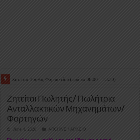
Ζητείται Βοηθός Θαλάμου
Ζητείται Πωλητής/ Πωλήτρια
Ανταλλακτικών Μηχανημάτων/
Φορτηγών
June 4, 2026
ARCHIVE / ΑΡΧΕΙΟ
Γίνε μέλος στο κανάλι μας στο Viber για συνεχή