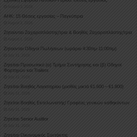
August 3, 2026
ΑΗΚ: 15 Θέσεις εργασίας – Παγκύπρια
August 3, 2026
Ζητούνται Ζαχαροπλάστης/τρια & Βοηθός Ζαχαροπλάστης/τρια
August 1, 2026
Ζητούνται Οδηγοί Πωλήσεων (ωράριο 4:30πμ-11:00πμ)
July 31, 2026
Ζητείται Προσωπικό (α) Τμήμα Συντήρησης και (β) Οδηγοί
Φορτηγών και Trailers
July 31, 2026
Ζητείται Βοηθός Λογιστηρίου (μισθός μικτά €1.600 – €1.800)
July 31, 2026
Ζητείται Βοηθός Εκτελωνιστής/ Γραφέας γενικών καθηκόντων
July 31, 2026
Ζητείται Senior Auditor
July 31, 2026
Ζητείται Οικονομικός Συντάκτης