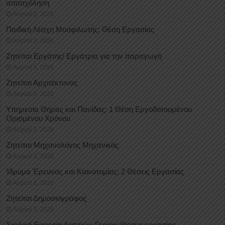
απασχόληση
August 3, 2026
Παιδική Λέσχη Μοσφιλωτής: Θέση Εργασίας
August 3, 2026
Ζητείται Εργάτης/ Εργάτρια για την παραγωγή
August 3, 2026
Ζητείται Αρχιτέκτονας
August 3, 2026
Υπηρεσία Θήρας και Πανίδας: 1 Θέση Eργοδοτουμένου
Oρισμένου Xρόνου
August 3, 2026
Ζητείται Μηχανολόγος Μηχανικός
August 3, 2026
Ίδρυμα Έρευνας και Καινοτομίας: 2 Θέσεις Εργασίας
August 3, 2026
Ζητείται Δημοσιογράφος
August 3, 2026
Σχολική Εφορεία Λατσιών-Γερίου: Θέσεις εργασίας