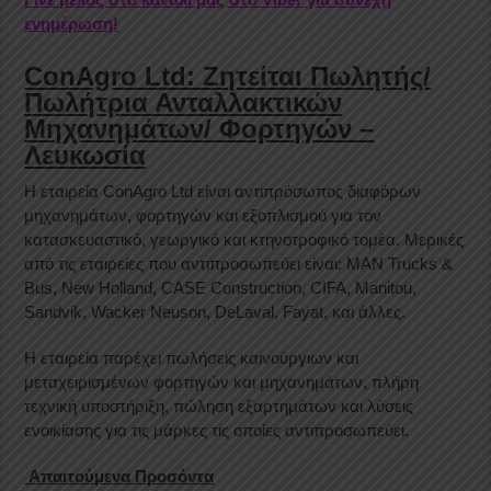
ενημέρωση!
ConAgro Ltd: Ζητείται Πωλητής/
Πωλήτρια Ανταλλακτικών
Μηχανημάτων/ Φορτηγών –
Λευκωσία
Η εταιρεία ConAgro Ltd είναι αντιπρόσωπος διαφόρων
μηχανημάτων, φορτηγών και εξοπλισμού για τον
κατασκευαστικό, γεωργικό και κτηνοτροφικό τομέα. Μερικές
από τις εταιρείες που αντιπροσωπεύει είναι: MAN Trucks &
Bus, New Holland, CASE Construction, CIFA, Manitou,
Sandvik, Wacker Neuson, DeLaval, Fayat, και άλλες.
Η εταιρεία παρέχει πωλήσεις καινούργιων και
μεταχειρισμένων φορτηγών και μηχανημάτων, πλήρη
τεχνική υποστήριξη, πώληση εξαρτημάτων και λύσεις
ενοικίασης για τις μάρκες τις οποίες αντιπροσωπεύει.
Απαιτούμενα Προσόντα