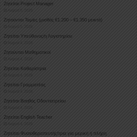
Ζητείται Project Manager
August 5, 2026
Ζητούνται Ταμίες (μισθός €1.200 – €1.350 μεικτά)
August 5, 2026
Ζητείται Υπεύθυνος/η Λογιστηρίου
August 4, 2026
Ζητούνται Μαθηματικοί
August 4, 2026
Ζητείται Καθαρίστρια
August 4, 2026
Ζητείται Γραμματέας
August 4, 2026
Ζητείται Βοηθός Οδοντιατρείου
August 4, 2026
Ζητείται English Teacher
August 4, 2026
Ζητείται Φυσιοθεραπευτής/τρια για μερική ή πλήρη