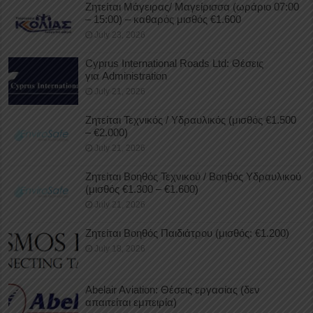
Ζητείται Μάγειρας/ Μαγείρισσα (ωράριο 07:00
– 15:00) – καθαρός μισθός €1.600
July 23, 2026
Cyprus International Roads Ltd: Θέσεις
για Administration
July 21, 2026
Ζητείται Τεχνικός / Υδραυλικός (μισθός €1.500
– €2.000)
July 21, 2026
Ζητείται Βοηθός Τεχνικού / Βοηθός Υδραυλικού
(μισθός €1.300 – €1.600)
July 21, 2026
Ζητείται Βοηθός Παιδιάτρου (μισθός: €1.200)
July 18, 2026
Abelair Aviation: Θέσεις εργασίας (δεν
απαιτείται εμπειρία)