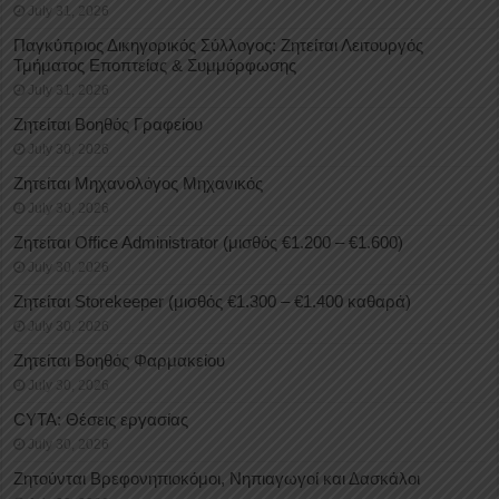
July 31, 2026
Παγκύπριος Δικηγορικός Σύλλογος: Ζητείται Λειτουργός
Τμήματος Εποπτείας & Συμμόρφωσης
July 31, 2026
Ζητείται Βοηθός Γραφείου
July 30, 2026
Ζητείται Μηχανολόγος Μηχανικός
July 30, 2026
Ζητείται Office Administrator (μισθός €1.200 – €1.600)
July 30, 2026
Ζητείται Storekeeper (μισθός €1.300 – €1.400 καθαρά)
July 30, 2026
Ζητείται Βοηθός Φαρμακείου
July 30, 2026
CYTA: Θέσεις εργασίας
July 30, 2026
Ζητούνται Βρεφονηπιοκόμοι, Νηπιαγωγοί και Δασκάλοι