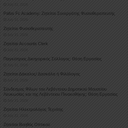
July 31, 2026
Pafos Fc Academy: Ζητείται Συνεργάτης Φυσιοθεραπευτής
July 31, 2026
Ζητείται Φυσιοθεραπευτής
July 31, 2026
Ζητείται Accounts Clerk
July 31, 2026
Παγκύπριος Δικηγορικός Σύλλογος: Θέση Εργασίας
July 31, 2026
Ζητείται Δάκαλος/ Δασκάλα ή Φιλόλογος
July 31, 2026
Σύνδεσμος Φίλων του Λεβέντειου Δημοτικού Μουσείου
Λευκωσίας και της Λεβέντειου Πινακοθήκης: Θέση Εργασίας
July 31, 2026
Ζητείται Ηλεκτρολόγος Τεχνίτης
July 31, 2026
Ζητείται Βοηθός Οπτικού