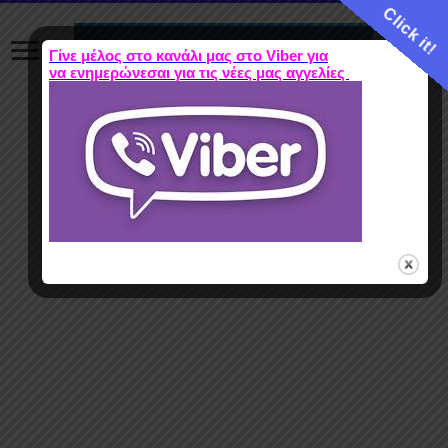
Click it!
Γίνε μέλος στο κανάλι μας στο Viber για
να ενημερώνεσαι για τις νέες μας αγγελίες