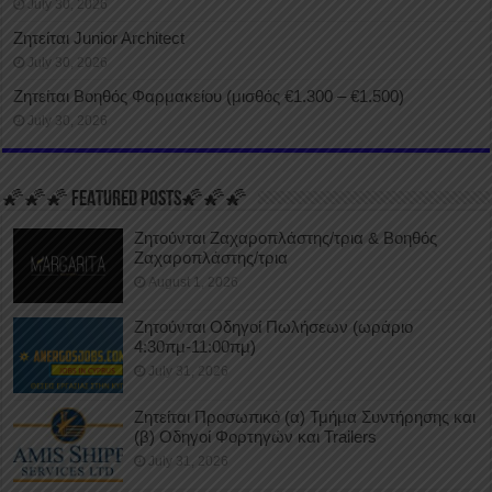
July 30, 2026
Ζητείται Junior Architect
July 30, 2026
Ζητείται Βοηθός Φαρμακείου (μισθός €1.300 – €1.500)
July 30, 2026
🌠🌠🌠 FEATURED POSTS🌠🌠🌠
Ζητούνται Ζαχαροπλάστης/τρια & Βοηθός
Ζαχαροπλάστης/τρια
August 1, 2026
Ζητούνται Οδηγοί Πωλήσεων (ωράριο
4:30πμ-11:00πμ)
July 31, 2026
Ζητείται Προσωπικό (α) Τμήμα Συντήρησης και
(β) Οδηγοί Φορτηγών και Trailers
July 31, 2026