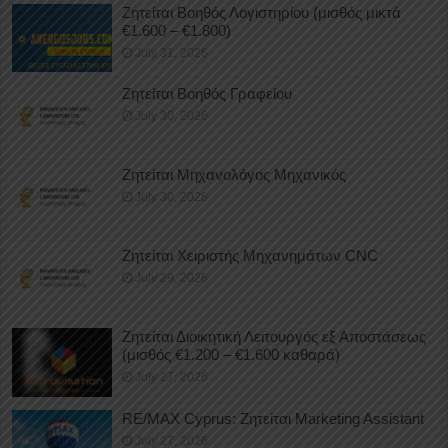
Ζητείται Βοηθός Λογιστηρίου (μισθός μικτά
€1.600 – €1.800)
July 31, 2026
Ζητείται Βοηθός Γραφείου
July 30, 2026
Ζητείται Μηχανολόγος Μηχανικός
July 30, 2026
Ζητείται Χειριστής Μηχανημάτων CNC
July 29, 2026
Ζητείται Διοικητική Λειτουργός εξ Αποστάσεως
(μισθός €1.200 – €1.600 καθαρά)
July 27, 2026
RE/MAX Cyprus: Ζητείται Marketing Assistant
July 27, 2026