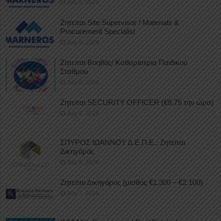
July 9, 2026
Ζητείται Site Supervisor / Materials &
Procurement Specialist
July 9, 2026
Ζητείται Βοηθός/ Καθαρίστρια Παιδικού
Σταθμού
July 8, 2026
Ζητείται SECURITY OFFICER (€8,75 την ώρα)
July 8, 2026
ΣΠΥΡΟΣ ΙΩΑΝΝΟΥ Δ.Ε.Π.Ε.: Ζητείται
Δικηγόρος
July 8, 2026
Ζητείται Δικηγόρος (μισθός €1.300 – €2.100)
July 7, 2026