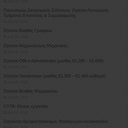
July 31, 2026
Παγκύπριος Δικηγορικός Σύλλογος: Ζητείται Λειτουργός
Τμήματος Εποπτείας & Συμμόρφωσης
July 31, 2026
Ζητείται Βοηθός Γραφείου
July 30, 2026
Ζητείται Μηχανολόγος Μηχανικός
July 30, 2026
Ζητείται Office Administrator (μισθός €1.200 – €1.600)
July 30, 2026
Ζητείται Storekeeper (μισθός €1.300 – €1.400 καθαρά)
July 30, 2026
Ζητείται Βοηθός Φαρμακείου
July 30, 2026
CYTA: Θέσεις εργασίας
July 30, 2026
Ζητούνται Βρεφονηπιοκόμοι, Νηπιαγωγοί και Δασκάλοι
July 30, 2026