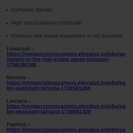
Computer literate
High school leaving certificate.
Previous real estate experience is not essential.
Limassol –
https://remaxcypruscareers.elevatus.io/jobs/as
sistant-to-the-real-estate-agent-limassol-
1758186188
Nicosia –
https://remaxcypruscareers.elevatus.io/jobs/sa
les-assistant-nicosia-1738581266
Larnaca –
https://remaxcypruscareers.elevatus.io/jobs/sa
les-assistant-larnaca-1738581328
Paphos –
https://remaxcypruscareers.elevatus.io/jobs/sa