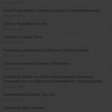
July 31, 2026
Pafos Fc Academy: Ζητείται Συνεργάτης Φυσιοθεραπευτής
July 31, 2026
Ζητείται Φυσιοθεραπευτής
July 31, 2026
Ζητείται Accounts Clerk
July 31, 2026
Παγκύπριος Δικηγορικός Σύλλογος: Θέση Εργασίας
July 31, 2026
Ζητείται Δάκαλος/ Δασκάλα ή Φιλόλογος
July 31, 2026
Σύνδεσμος Φίλων του Λεβέντειου Δημοτικού Μουσείου
Λευκωσίας και της Λεβέντειου Πινακοθήκης: Θέση Εργασίας
July 31, 2026
Ζητείται Ηλεκτρολόγος Τεχνίτης
July 31, 2026
Ζητείται Βοηθός Οπτικού