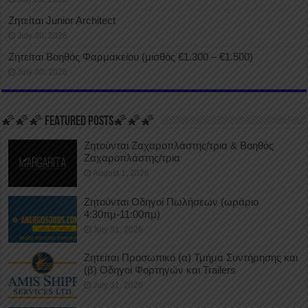
Ζητείται Junior Architect
July 30, 2026
Ζητείται Βοηθός Φαρμακείου (μισθός €1.300 – €1.500)
July 30, 2026
🌠🌠🌠 FEATURED POSTS🌠🌠🌠
Ζητούνται Ζαχαροπλάστης/τρια & Βοηθός
Ζαχαροπλάστης/τρια
August 1, 2026
Ζητούνται Οδηγοί Πωλήσεων (ωράριο
4:30πμ-11:00πμ)
July 31, 2026
Ζητείται Προσωπικό (α) Τμήμα Συντήρησης και
(β) Οδηγοί Φορτηγών και Trailers
July 31, 2026