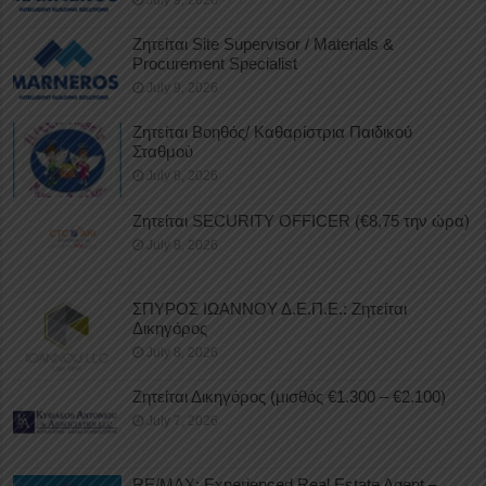
July 9, 2026
Ζητείται Site Supervisor / Materials &
Procurement Specialist
July 9, 2026
Ζητείται Βοηθός/ Καθαρίστρια Παιδικού
Σταθμού
July 8, 2026
Ζητείται SECURITY OFFICER (€8,75 την ώρα)
July 8, 2026
ΣΠΥΡΟΣ ΙΩΑΝΝΟΥ Δ.Ε.Π.Ε.: Ζητείται
Δικηγόρος
July 8, 2026
Ζητείται Δικηγόρος (μισθός €1.300 – €2.100)
July 7, 2026
RE/MAX: Experienced Real Estate Agent –