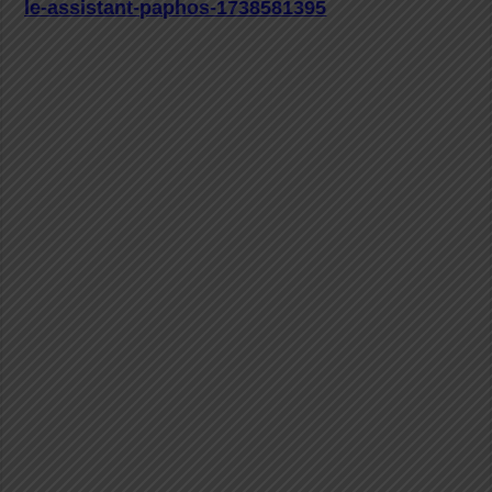
le-assistant-paphos-1738581395