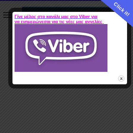
Click it!
Γίνε μέλος στο κανάλι μας στο Viber για
να ενημερώνεσαι για τις νέες μας αγγελίες