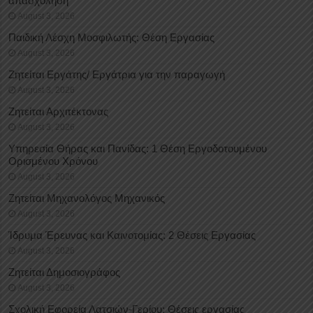
απασχόληση
August 3, 2026
Παιδική Λέσχη Μοσφιλωτής: Θέση Εργασίας
August 3, 2026
Ζητείται Εργάτης/ Εργάτρια για την παραγωγή
August 3, 2026
Ζητείται Αρχιτέκτονας
August 3, 2026
Υπηρεσία Θήρας και Πανίδας: 1 Θέση Eργοδοτουμένου
Oρισμένου Xρόνου
August 3, 2026
Ζητείται Μηχανολόγος Μηχανικός
August 3, 2026
Ίδρυμα Έρευνας και Καινοτομίας: 2 Θέσεις Εργασίας
August 3, 2026
Ζητείται Δημοσιογράφος
August 3, 2026
Σχολική Εφορεία Λατσιών-Γερίου: Θέσεις εργασίας