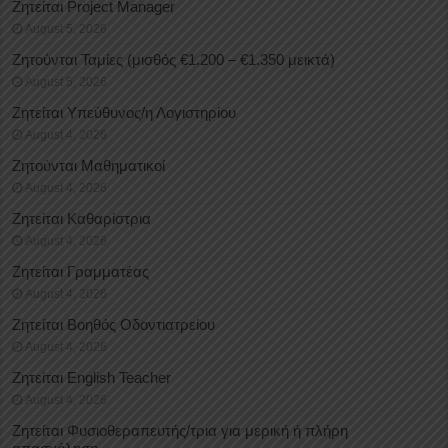
Ζητείται Project Manager
August 5, 2026
Ζητούνται Ταμίες (μισθός €1.200 – €1.350 μεικτά)
August 5, 2026
Ζητείται Υπεύθυνος/η Λογιστηρίου
August 4, 2026
Ζητούνται Μαθηματικοί
August 4, 2026
Ζητείται Καθαρίστρια
August 4, 2026
Ζητείται Γραμματέας
August 4, 2026
Ζητείται Βοηθός Οδοντιατρείου
August 4, 2026
Ζητείται English Teacher
August 4, 2026
Ζητείται Φυσιοθεραπευτής/τρια για μερική ή πλήρη