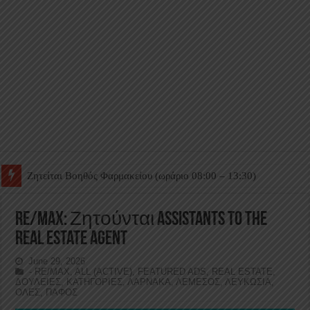
Ζητείται Βοηθός Θαλάμου
RE/MAX: Ζητούνται Assistants to the
Real Estate Agent
June 29, 2026
- RE/MAX
,
ALL (ACTIVE)
,
FEATURED ADS
,
REAL ESTATE
,
ΔΟΥΛΕΙΕΣ
,
ΚΑΤΗΓΟΡΙΕΣ
,
ΛΑΡΝΑΚΑ
,
ΛΕΜΕΣΟΣ
,
ΛΕΥΚΩΣΙΑ
,
ΟΛΕΣ
,
ΠΑΦΟΣ