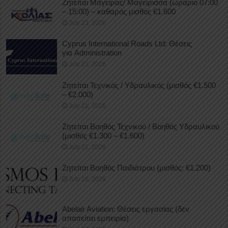
Ζητείται Μάγειρας/ Μαγείρισσα (ωράριο 07:00
– 15:00) – καθαρός μισθός €1.600
July 23, 2026
Cyprus International Roads Ltd: Θέσεις
για Administration
July 21, 2026
Ζητείται Τεχνικός / Υδραυλικός (μισθός €1.500
– €2.000)
July 21, 2026
Ζητείται Βοηθός Τεχνικού / Βοηθός Υδραυλικού
(μισθός €1.300 – €1.600)
July 21, 2026
Ζητείται Βοηθός Παιδιάτρου (μισθός: €1.200)
July 18, 2026
Abelair Aviation: Θέσεις εργασίας (δεν
απαιτείται εμπειρία)