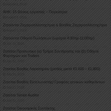
August 3, 2026
ΑΗΚ: 15 Θέσεις εργασίας – Παγκύπρια
August 3, 2026
Ζητούνται Ζαχαροπλάστης/τρια & Βοηθός Ζαχαροπλάστης/τρια
August 1, 2026
Ζητούνται Οδηγοί Πωλήσεων (ωράριο 4:30πμ-11:00πμ)
July 31, 2026
Ζητείται Προσωπικό (α) Τμήμα Συντήρησης και (β) Οδηγοί
Φορτηγών και Trailers
July 31, 2026
Ζητείται Βοηθός Λογιστηρίου (μισθός μικτά €1.600 – €1.800)
July 31, 2026
Ζητείται Βοηθός Εκτελωνιστής/ Γραφέας γενικών καθηκόντων
July 31, 2026
Ζητείται Senior Auditor
July 31, 2026
Ζητείται Οικονομικός Συντάκτης