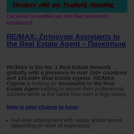
Γίνε μέλος της ομάδας μας στο Viber για συνεχή
ενημέρωση!
RE/MAX: Ζητούνται
Assistants to
the Real Estate Agent – Παγκύπρια
RE/MAX is the No. 1 Real Estate Network
globally with a presence in over 110+ countries
and 144,000+ Real Estate Agents. RE/MAX
Cyprus
is looking for
Assistants to the Real
Estate Agent
looking to secure their professional
success while at the same time earn a high salary.
Now is your chance to have
:
Full-time employment with salary and/or bonus
depending on level of experience