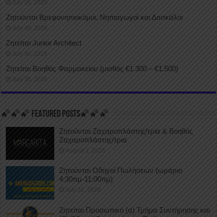
July 30, 2026
Ζητούνται Βρεφονηπιοκόμοι, Νηπιαγωγοί και Δασκάλοι
July 30, 2026
Ζητείται Junior Architect
July 30, 2026
Ζητείται Βοηθός Φαρμακείου (μισθός €1.300 – €1.500)
July 30, 2026
🌠🌠🌠 FEATURED POSTS🌠🌠🌠
Ζητούνται Ζαχαροπλάστης/τρια & Βοηθός
Ζαχαροπλάστης/τρια
August 1, 2026
Ζητούνται Οδηγοί Πωλήσεων (ωράριο
4:30πμ-11:00πμ)
July 31, 2026
Ζητείται Προσωπικό (α) Τμήμα Συντήρησης και