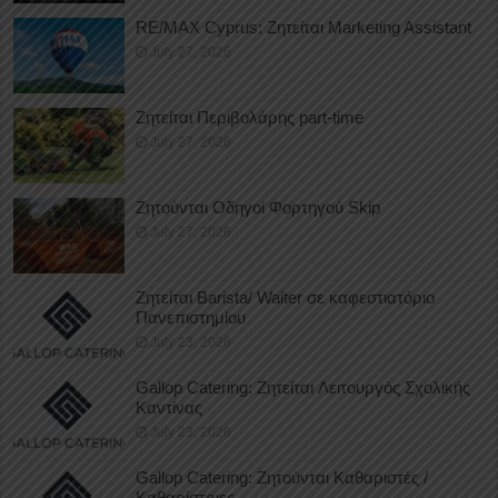
RE/MAX Cyprus: Ζητείται Marketing Assistant
July 27, 2026
Ζητείται Περιβολάρης part-time
July 27, 2026
Ζητούνται Οδηγοί Φορτηγού Skip
July 27, 2026
Ζητείται Barista/ Waiter σε καφεστιατόριο
Πανεπιστημίου
July 23, 2026
Gallop Catering: Ζητείται Λειτουργός Σχολικής
Καντίνας
July 23, 2026
Gallop Catering: Ζητούνται Καθαριστές /
Καθαρίστριες