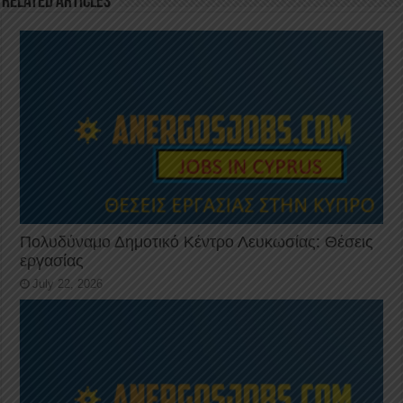
Related Articles
k
Πολυδύναμο Δημοτικό Κέντρο Λευκωσίας: Θέσεις
εργασίας
July 22, 2026