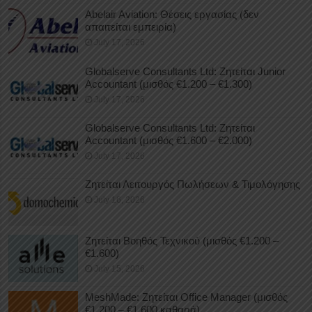
Abelair Aviation: Θέσεις εργασίας (δεν
απαιτείται εμπειρία)
July 17, 2026
Globalserve Consultants Ltd: Ζητείται Junior
Accountant (μισθός €1.200 – €1.300)
July 17, 2026
Globalserve Consultants Ltd: Ζητείται
Accountant (μισθός €1.600 – €2.000)
July 17, 2026
Ζητείται Λειτουργός Πωλήσεων & Τιμολόγησης
July 16, 2026
Ζητείται Βοηθός Τεχνικού (μισθός €1.200 –
€1.600)
July 15, 2026
MeshMade: Ζητείται Office Manager (μισθός
€1.200 – €1.600 καθαρά)