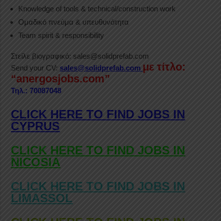
Knowledge of tools & technical/construction work
Ομαδικό πνεύμα & υπευθυνότητα
Team spirit & responsibility
Στείλε βιογραφικό: sales@solidprefab.com
με τίτλο:
Send your CV:
sales@solidprefab.com
“anergosjobs.com”
Τηλ.:
70087048
CLICK HERE TO FIND JOBS IN
CYPRUS
CLICK HERE TO FIND JOBS IN
NICOSIA
CLICK HERE TO FIND JOBS IN
LIMASSOL