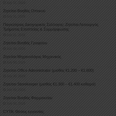
July 31, 2026
Ζητείται Βοηθός Οπτικού
July 31, 2026
Παγκύπριος Δικηγορικός Σύλλογος: Ζητείται Λειτουργός
Τμήματος Εποπτείας & Συμμόρφωσης
July 31, 2026
Ζητείται Βοηθός Γραφείου
July 30, 2026
Ζητείται Μηχανολόγος Μηχανικός
July 30, 2026
Ζητείται Office Administrator (μισθός €1.200 – €1.600)
July 30, 2026
Ζητείται Storekeeper (μισθός €1.300 – €1.400 καθαρά)
July 30, 2026
Ζητείται Βοηθός Φαρμακείου
July 30, 2026
CYTA: Θέσεις εργασίας