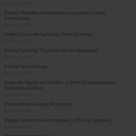
August 4, 2026
Ζητείται Φυσιοθεραπευτής/τρια για μερική ή πλήρη
απασχόληση
August 3, 2026
Παιδική Λέσχη Μοσφιλωτής: Θέση Εργασίας
August 3, 2026
Ζητείται Εργάτης/ Εργάτρια για την παραγωγή
August 3, 2026
Ζητείται Αρχιτέκτονας
August 3, 2026
Υπηρεσία Θήρας και Πανίδας: 1 Θέση Eργοδοτουμένου
Oρισμένου Xρόνου
August 3, 2026
Ζητείται Μηχανολόγος Μηχανικός
August 3, 2026
Ίδρυμα Έρευνας και Καινοτομίας: 2 Θέσεις Εργασίας
August 3, 2026