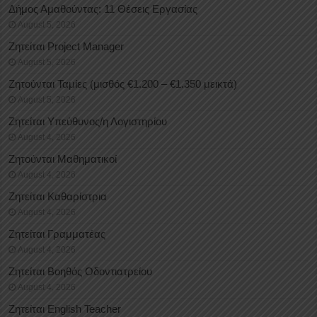
Δήμος Αμαθούντας: 11 Θέσεις Εργασίας
August 5, 2026
Ζητείται Project Manager
August 5, 2026
Ζητούνται Ταμίες (μισθός €1.200 – €1.350 μεικτά)
August 5, 2026
Ζητείται Υπεύθυνος/η Λογιστηρίου
August 4, 2026
Ζητούνται Μαθηματικοί
August 4, 2026
Ζητείται Καθαρίστρια
August 4, 2026
Ζητείται Γραμματέας
August 4, 2026
Ζητείται Βοηθός Οδοντιατρείου
August 4, 2026
Ζητείται English Teacher