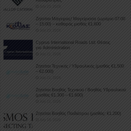
July 23, 2026
Ζητείται Μάγειρας/ Μαγείρισσα (ωράριο 07:00
– 15:00) – καθαρός μισθός €1.600
July 23, 2026
Cyprus International Roads Ltd: Θέσεις
για Administration
July 21, 2026
Ζητείται Τεχνικός / Υδραυλικός (μισθός €1.500
– €2.000)
July 21, 2026
Ζητείται Βοηθός Τεχνικού / Βοηθός Υδραυλικού
(μισθός €1.300 – €1.600)
July 21, 2026
Ζητείται Βοηθός Παιδιάτρου (μισθός: €1.200)
July 18, 2026