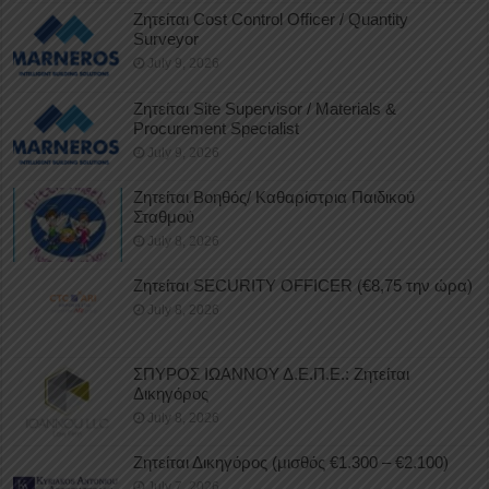
Ζητείται Cost Control Officer / Quantity
Surveyor
July 9, 2026
Ζητείται Site Supervisor / Materials &
Procurement Specialist
July 9, 2026
Ζητείται Βοηθός/ Καθαρίστρια Παιδικού
Σταθμού
July 8, 2026
Ζητείται SECURITY OFFICER (€8,75 την ώρα)
July 8, 2026
ΣΠΥΡΟΣ ΙΩΑΝΝΟΥ Δ.Ε.Π.Ε.: Ζητείται
Δικηγόρος
July 8, 2026
Ζητείται Δικηγόρος (μισθός €1.300 – €2.100)
July 7, 2026