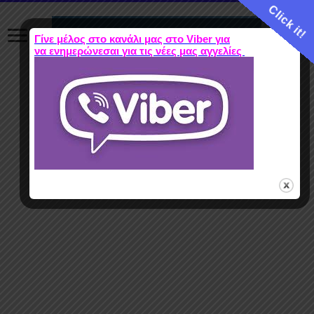
Click it!
Γίνε μέλος στο κανάλι μας στο Viber για
να ενημερώνεσαι για τις νέες μας αγγελίες