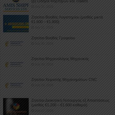
(β) Οδηγοί Φορτηγών και Trailers
July 31, 2026
Ζητείται Βοηθός Λογιστηρίου (μισθός μικτά
€1.600 – €1.800)
July 31, 2026
Ζητείται Βοηθός Γραφείου
July 30, 2026
Ζητείται Μηχανολόγος Μηχανικός
July 30, 2026
Ζητείται Χειριστής Μηχανημάτων CNC
July 29, 2026
Ζητείται Διοικητική Λειτουργός εξ Αποστάσεως
(μισθός €1.200 – €1.600 καθαρά)
July 27, 2026