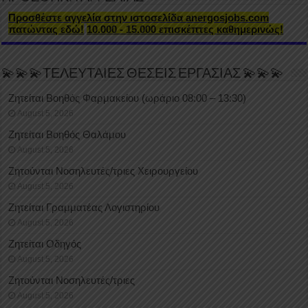
Προσθέστε αγγελία στην ιστοσελίδα anergosjobs.com
πατώντας εδώ!
10.000 - 15.000 επισκέπτες καθημερινώς!
💫💫💫ΤΕΛΕΥΤΑΙΕΣ ΘΕΣΕΙΣ ΕΡΓΑΣΙΑΣ 💫💫💫
Ζητείται Βοηθός Φαρμακείου (ωράριο 08:00 – 13:30)
August 5, 2026
Ζητείται Βοηθός Θαλάμου
August 5, 2026
Ζητούνται Νοσηλευτές/τριες Χειρουργείου
August 5, 2026
Ζητείται Γραμματέας Λογιστηρίου
August 5, 2026
Ζητείται Οδηγός
August 5, 2026
Ζητούνται Νοσηλευτές/τριες
August 5, 2026