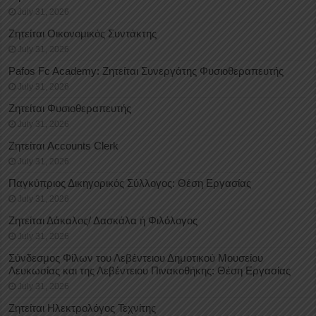
July 31, 2026
Ζητείται Οικονομικός Συντάκτης
July 31, 2026
Pafos Fc Academy: Ζητείται Συνεργάτης Φυσιοθεραπευτής
July 31, 2026
Ζητείται Φυσιοθεραπευτής
July 31, 2026
Ζητείται Accounts Clerk
July 31, 2026
Παγκύπριος Δικηγορικός Σύλλογος: Θέση Εργασίας
July 31, 2026
Ζητείται Δάκαλος/ Δασκάλα ή Φιλόλογος
July 31, 2026
Σύνδεσμος Φίλων του Λεβέντειου Δημοτικού Μουσείου
Λευκωσίας και της Λεβέντειου Πινακοθήκης: Θέση Εργασίας
July 31, 2026
Ζητείται Ηλεκτρολόγος Τεχνίτης