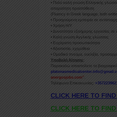
▪︎
Πολύ καλή γνώση Ελληνικής γλώσσας
απαραίτητη προϋπόθεση
(Fluency in Greek language, both writt
▪︎
Προηγούμενη εμπειρία σε αντίστοιχη
▪︎
Χρήση Η/Υ
▪︎
Δυνατότητα εξαήμερης εργασίας σε 
▪︎
Καλή γνώση Αγγλικής γλώσσας
▪︎
Ευχάριστη προσωπικότητα
▪︎
Αξιοπιστία, εχεμύθεια
▪︎
Ομαδικό πνεύμα, ευελιξία, προσαρμ
Υποβολή Αίτησης
:
Παρακαλώ αποστείλετε το βιογραφικ
platonasmedicalcenter.info@gmail.
anergosjobs.com”
.
Τηλέφωνο Επικοινωνίας:
+357223962
CLICK HERE TO FIND
CLICK HERE TO FIND