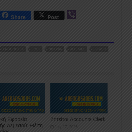
r
Vi
Share
Post
n
b
er
ERGODOTISI
JOBS
NICOSIA
ΑΓΓΕΛΊΕΣ
ΕΡΓΑΣΊΑ
ική Εφορεία
Ζητείται Accounts Clerk
κής Λεμεσού: Θέση
July 17, 2026
σίας