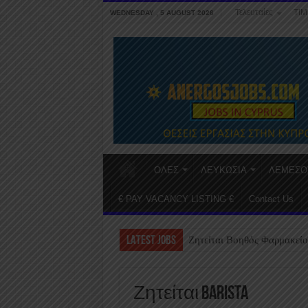
Τελευταίες
ΤΙΜ
WEDNESDAY , 5 AUGUST 2026
ΟΛΕΣ
ΛΕΥΚΩΣΙΑ
ΛΕΜΕΣΟ
€ PAY VACANCY LISTING €
Contact Us
LATEST JOBS
Ζητείται Βοηθός Φαρμακείο
Ζητείται Barista