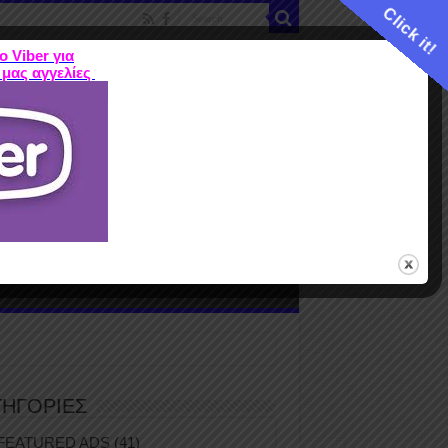
Click it!
ο Viber για
 μας αγγελίες
ME
FEATURED ADS
ΤΙΜΕΣ
Terms
ΤΗΓΟΡΙΕΣ
FEATURED ADS
(41)