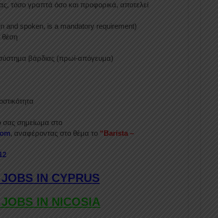
, τόσο γραπτά όσο και προφορικά, αποτελεί
en and spoken, is a mandatory requirement)
 θέση
σύστημα βάρδιας (πρωί-απόγευμα)
οστικότητα
ό σας σημείωμα στο
com
, αναφέροντας στο θέμα το
“Barista –
12
 JOBS IN CYPRUS
 JOBS IN NICOSIA