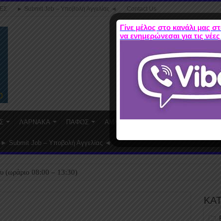
ΕΣ
► Submit Job – Υποβολή Αγγελίας ◄
Contact Us
Γίνε μέλος στο κανάλι μας στ
να ενημερώνεσαι για τις νέες
Σ
ΛΑΡΝΑΚΑ
ΠΑΦΟΣ
ΑΜΜΟΧΩΣΤΟΣ
WORK FROM HO
► Submit Job – Υποβολή Αγγελίας ◄
υ (ωράριο 08:00 – 13:30)
ΚΑ