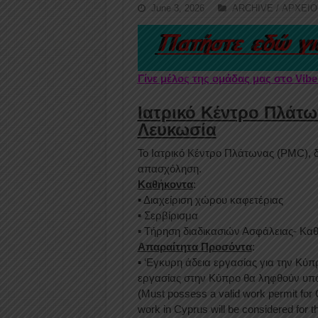
June 3, 2026
ARCHIVE / ΑΡΧΕΙΟ
Γίνε μέλος της ομάδας μας στο Vib
Ιατρικό Κέντρο Πλάτων
Λευκωσία
Το Ιατρικό Κέντρο Πλάτωνας (PMC), δ
απασχόληση.
Καθήκοντα
:
▪︎
Διαχείριση χώρου καφετέριας
▪︎
Σερβίρισμα
▪︎
Τήρηση διαδικασιών Ασφάλειας- Καθα
Απαραίτητα Προσόντα
:
▪︎
‘Εγκυρη άδεια εργασίας για την Κύπ
εργασίας στην Κύπρο θα ληφθούν υπό
(Must possess a valid work permit for 
work in Cyprus will be considered for th