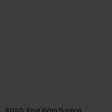
ΚΟΑΠ: Κενή Θέση Βοηθού