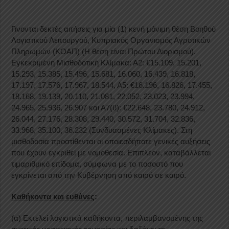
Γινονται δεκτές αιτήσεις για μία (1) κενή μόνιμη θέση Βοηθού
Λογιστικού Λειτουργού, Κυπριακός Οργανισμός Αγροτικών
Πληρωμών (ΚΟΑΠ) (Η θέση είναι Πρώτου Διορισμού).
Εγκεκριμένη Μισθοδοτική Κλίμακα: Α2: €15.109, 15.201,
15.293, 15.385, 15.496, 15.681, 16.060, 16.439, 16.818,
17.197, 17.576, 17.967, 18.544, Α5: €16.196, 16.826, 17.455,
18.168, 19.139, 20.110, 21.081, 22.052, 23.023, 23.994,
24.965, 25.936, 26.907 και Α7(ϋ): €22.648, 23.780, 24.912,
26.044, 27.176, 28.308, 29.440, 30.572, 31.704, 32.836,
33.968, 35.100, 36.232 (Συνδυασμένες Κλίμακες). Στη
μισθοδοσία προστίθενται οι οποιεσδήποτε γενικές αυξήσεις
που έχουν εγκριθεί με νομοθεσία. Επιπλέον, καταβάλλεται
τιμαριθμικό επίδομα, σύμφωνα με το ποσοστό που
εγκρίνεται από την Κυβέρνηση από καιρό σε καιρό.
Καθήκοντα και ευθύνες
:
(α) Εκτελεί λογιστικά καθήκοντα, περιλαμβανομένης της