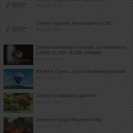
July 30, 2026
Ζητείται Χειριστής Μηχανημάτων CNC
July 29, 2026
Ζητείται Διοικητική Λειτουργός εξ Αποστάσεως
(μισθός €1.200 – €1.600 καθαρά)
July 27, 2026
RE/MAX Cyprus: Ζητείται Marketing Assistant
July 27, 2026
Ζητείται Περιβολάρης part-time
July 27, 2026
Ζητούνται Οδηγοί Φορτηγού Skip
July 27, 2026