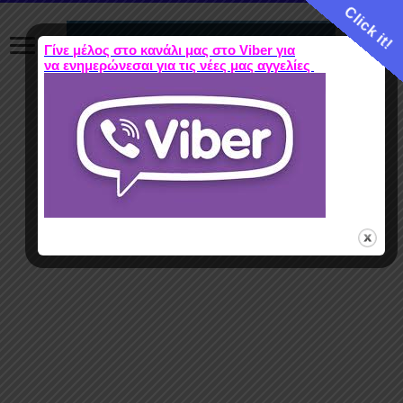
Click it!
Γίνε μέλος στο κανάλι μας στο Viber για
να ενημερώνεσαι για τις νέες μας αγγελίες