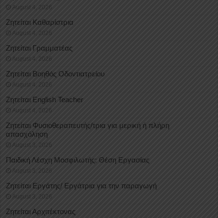
August 4, 2026
Ζητείται Καθαρίστρια
August 4, 2026
Ζητείται Γραμματέας
August 4, 2026
Ζητείται Βοηθός Οδοντιατρείου
August 4, 2026
Ζητείται English Teacher
August 4, 2026
Ζητείται Φυσιοθεραπευτής/τρια για μερική ή πλήρη
απασχόληση
August 3, 2026
Παιδική Λέσχη Μοσφιλωτής: Θέση Εργασίας
August 3, 2026
Ζητείται Εργάτης/ Εργάτρια για την παραγωγή
August 3, 2026
Ζητείται Αρχιτέκτονας