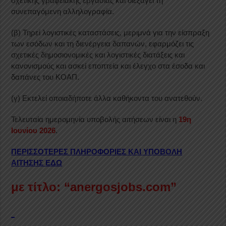
σχετικής γραφειακής εργασίας και διεξάγει τη
συνεπαγόμενη αλληλογραφία.
(β) Τηρεί λογιστικές καταστάσεις, μεριμνά για την είσπραξη
των εσόδων και τη διενέργεια δαπανών, εφαρμόζει τις
σχετικές δημοσιονομικές και λογιστικές διατάξεις και
κανονισμούς και ασκεί εποπτεία και έλεγχο στα έσοδα και
δαπάνες του ΚΟΑΠ.
(γ) Εκτελεί οποιαδήποτε άλλα καθήκοντα του ανατεθούν.
Τελευταία ημερομηνία υποβολής αιτήσεων είναι η
19η
Ιουνίου 2026
.
ΠΕΡΙΣΣΟΤΕΡΕΣ ΠΛΗΡΟΦΟΡΙΕΣ ΚΑΙ ΥΠΟΒΟΛΗ
ΑΙΤΗΣΗΣ ΕΔΩ
με τίτλο: “anergosjobs.com”