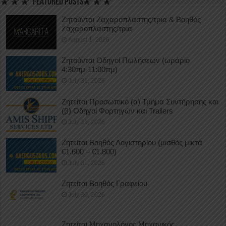
🌠🌠🌠 FEATURED POSTS🌠🌠🌠
Ζητούνται Ζαχαροπλάστης/τρια & Βοηθός
Ζαχαροπλάστης/τρια
August 1, 2026
Ζητούνται Οδηγοί Πωλήσεων (ωράριο
4:30πμ-11:00πμ)
July 31, 2026
Ζητείται Προσωπικό (α) Τμήμα Συντήρησης και
(β) Οδηγοί Φορτηγών και Trailers
July 31, 2026
Ζητείται Βοηθός Λογιστηρίου (μισθός μικτά
€1.600 – €1.800)
July 31, 2026
Ζητείται Βοηθός Γραφείου
July 30, 2026
Ζητείται Μηχανολόγος Μηχανικός