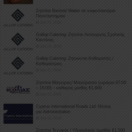
Ζητείται Barista/ Waiter σε καφεστιατόριο
Πανεπιστημίου
July 23, 2026
Gallop Catering: Ζητείται Λειτουργός Σχολικής
Καντίνας
July 23, 2026
Gallop Catering: Ζητούνται Καθαριστές /
Καθαρίστριες
July 23, 2026
Ζητείται Μάγειρας/ Μαγείρισσα (ωράριο 07:00
– 15:00) – καθαρός μισθός €1.600
July 23, 2026
Cyprus International Roads Ltd: Θέσεις
για Administration
July 21, 2026
Ζητείται Τεχνικός / Υδραυλικός (μισθός €1.500