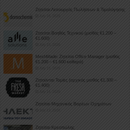
Ζητείται Λειτουργός Πωλήσεων & Τιμολόγησης
July 16, 2026
Ζητείται Βοηθός Τεχνικού (μισθός €1.200 –
€1.600)
July 15, 2026
MeshMade: Ζητείται Office Manager (μισθός
€1.200 – €1.600 καθαρά)
July 15, 2026
Ζητούνται Ταμίες (αρχικός μισθός €1.300 –
€1.400)
July 14, 2026
Ζητείται Μηχανικός Βαρέων Οχημάτων
July 13, 2026
Ζητείται Κρεοπώλης