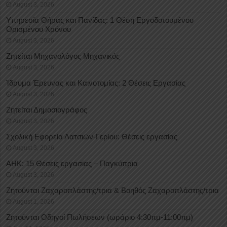
August 3, 2026
Υπηρεσία Θήρας και Πανίδας: 1 Θέση Eργοδοτουμένου
Oρισμένου Xρόνου
August 3, 2026
Ζητείται Μηχανολόγος Μηχανικός
August 3, 2026
Ίδρυμα Έρευνας και Καινοτομίας: 2 Θέσεις Εργασίας
August 3, 2026
Ζητείται Δημοσιογράφος
August 3, 2026
Σχολική Εφορεία Λατσιών-Γερίου: Θέσεις εργασίας
August 3, 2026
ΑΗΚ: 15 Θέσεις εργασίας – Παγκύπρια
August 3, 2026
Ζητούνται Ζαχαροπλάστης/τρια & Βοηθός Ζαχαροπλάστης/τρια
August 1, 2026
Ζητούνται Οδηγοί Πωλήσεων (ωράριο 4:30πμ-11:00πμ)