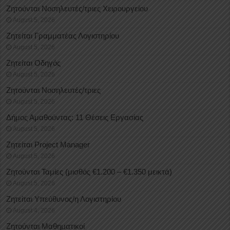
Ζητούνται Νοσηλευτές/τριες Χειρουργείου
August 5, 2026
Ζητείται Γραμματέας Λογιστηρίου
August 5, 2026
Ζητείται Οδηγός
August 5, 2026
Ζητούνται Νοσηλευτές/τριες
August 5, 2026
Δήμος Αμαθούντας: 11 Θέσεις Εργασίας
August 5, 2026
Ζητείται Project Manager
August 5, 2026
Ζητούνται Ταμίες (μισθός €1.200 – €1.350 μεικτά)
August 5, 2026
Ζητείται Υπεύθυνος/η Λογιστηρίου
August 4, 2026
Ζητούνται Μαθηματικοί