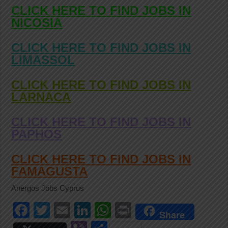
CLICK HERE TO FIND JOBS IN
NICOSIA
CLICK HERE TO FIND JOBS IN
LIMASSOL
CLICK HERE TO FIND JOBS IN
LARNACA
CLICK HERE TO FIND JOBS IN
PAPHOS
CLICK HERE TO FIND JOBS IN
FAMAGUSTA
Anergos Jobs Cyprus
F
T
E
Li
W
Pr
Share
a
wi
m
n
h
in