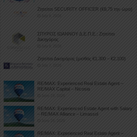
Ζητείται SECURITY OFFICER (€8,75 την ώρα)
July 8, 2026
ΣΠΥΡΟΣ ΙΩΑΝΝΟΥ Δ.Ε.Π.Ε.: Ζητείται
Δικηγόρος
July 8, 2026
Ζητείται Δικηγόρος (μισθός €1.300 – €2.100)
July 7, 2026
RE/MAX: Experienced Real Estate Agent –
RE/MAX Capital – Nicosia
June 29, 2026
RE/MAX: Experienced Estate Agent with Salary
– RE/MAX Alliance – Limassol
June 29, 2026
RE/MAX: Experienced Real Estate Agent –