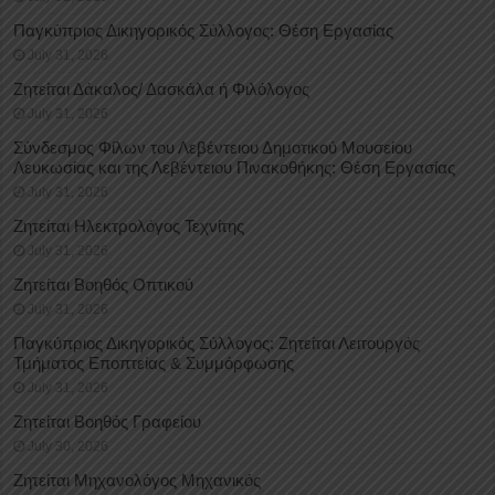
Παγκύπριος Δικηγορικός Σύλλογος: Θέση Εργασίας
July 31, 2026
Ζητείται Δάκαλος/ Δασκάλα ή Φιλόλογος
July 31, 2026
Σύνδεσμος Φίλων του Λεβέντειου Δημοτικού Μουσείου
Λευκωσίας και της Λεβέντειου Πινακοθήκης: Θέση Εργασίας
July 31, 2026
Ζητείται Ηλεκτρολόγος Τεχνίτης
July 31, 2026
Ζητείται Βοηθός Οπτικού
July 31, 2026
Παγκύπριος Δικηγορικός Σύλλογος: Ζητείται Λειτουργός
Τμήματος Εποπτείας & Συμμόρφωσης
July 31, 2026
Ζητείται Βοηθός Γραφείου
July 30, 2026
Ζητείται Μηχανολόγος Μηχανικός