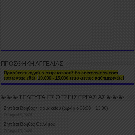
ΠΡΟΣΘΗΚΗ ΑΓΓΕΛΙΑΣ
Προσθέστε αγγελία στην ιστοσελίδα anergosjobs.com
πατώντας εδώ!
10.000 - 15.000 επισκέπτες καθημερινώς!
💫💫💫ΤΕΛΕΥΤΑΙΕΣ ΘΕΣΕΙΣ ΕΡΓΑΣΙΑΣ 💫💫💫
Ζητείται Βοηθός Φαρμακείου (ωράριο 08:00 – 13:30)
August 5, 2026
Ζητείται Βοηθός Θαλάμου
August 5, 2026