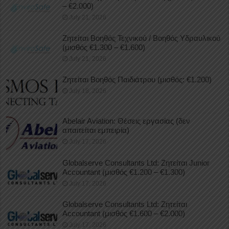
– €2.000)
July 21, 2026
Ζητείται Βοηθός Τεχνικού / Βοηθός Υδραυλικού
(μισθός €1.300 – €1.600)
July 21, 2026
Ζητείται Βοηθός Παιδιάτρου (μισθός: €1.200)
July 18, 2026
Abelair Aviation: Θέσεις εργασίας (δεν
απαιτείται εμπειρία)
July 17, 2026
Globalserve Consultants Ltd: Ζητείται Junior
Accountant (μισθός €1.200 – €1.300)
July 17, 2026
Globalserve Consultants Ltd: Ζητείται
Accountant (μισθός €1.600 – €2.000)
July 17, 2026