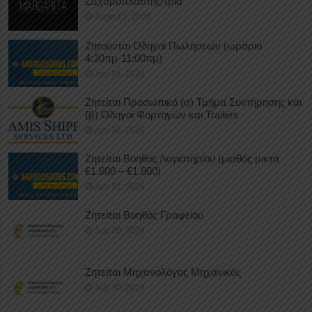
Ζαχαροπλάστης/τρια
August 1, 2026
Ζητούνται Οδηγοί Πωλήσεων (ωράριο
4:30πμ-11:00πμ)
July 31, 2026
Ζητείται Προσωπικό (α) Τμήμα Συντήρησης και
(β) Οδηγοί Φορτηγών και Trailers
July 31, 2026
Ζητείται Βοηθός Λογιστηρίου (μισθός μικτά
€1.600 – €1.800)
July 31, 2026
Ζητείται Βοηθός Γραφείου
July 30, 2026
Ζητείται Μηχανολόγος Μηχανικός
July 30, 2026