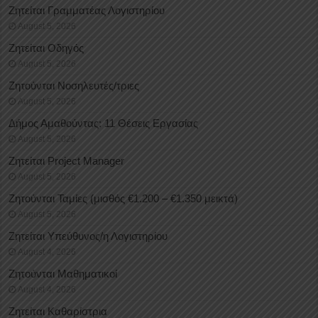
Ζητείται Γραμματέας Λογιστηρίου
August 5, 2026
Ζητείται Οδηγός
August 5, 2026
Ζητούνται Νοσηλευτές/τριες
August 5, 2026
Δήμος Αμαθούντας: 11 Θέσεις Εργασίας
August 5, 2026
Ζητείται Project Manager
August 5, 2026
Ζητούνται Ταμίες (μισθός €1.200 – €1.350 μεικτά)
August 5, 2026
Ζητείται Υπεύθυνος/η Λογιστηρίου
August 4, 2026
Ζητούνται Μαθηματικοί
August 4, 2026
Ζητείται Καθαρίστρια