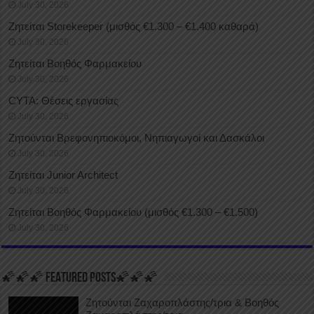
July 30, 2026
Ζητείται Storekeeper (μισθός €1.300 – €1.400 καθαρά)
July 30, 2026
Ζητείται Βοηθός Φαρμακείου
July 30, 2026
CYTA: Θέσεις εργασίας
July 30, 2026
Ζητούνται Βρεφονηπιοκόμοι, Νηπιαγωγοί και Δασκάλοι
July 30, 2026
Ζητείται Junior Architect
July 30, 2026
Ζητείται Βοηθός Φαρμακείου (μισθός €1.300 – €1.500)
July 30, 2026
🌠🌠🌠 FEATURED POSTS🌠🌠🌠
Ζητούνται Ζαχαροπλάστης/τρια & Βοηθός