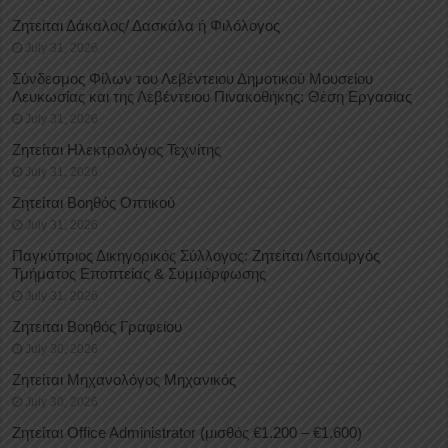
Ζητείται Δάκαλος/ Δασκάλα ή Φιλόλογος
July 31, 2026
Σύνδεσμος Φίλων του Λεβέντειου Δημοτικού Μουσείου
Λευκωσίας και της Λεβέντειου Πινακοθήκης: Θέση Εργασίας
July 31, 2026
Ζητείται Ηλεκτρολόγος Τεχνίτης
July 31, 2026
Ζητείται Βοηθός Οπτικού
July 31, 2026
Παγκύπριος Δικηγορικός Σύλλογος: Ζητείται Λειτουργός
Τμήματος Εποπτείας & Συμμόρφωσης
July 31, 2026
Ζητείται Βοηθός Γραφείου
July 30, 2026
Ζητείται Μηχανολόγος Μηχανικός
July 30, 2026
Ζητείται Office Administrator (μισθός €1.200 – €1.600)