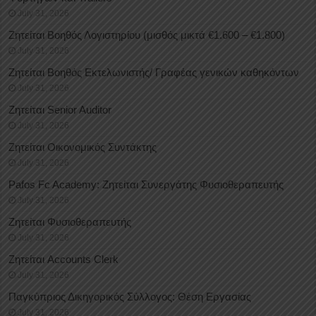
July 31, 2026
Ζητείται Βοηθός Λογιστηρίου (μισθός μικτά €1.600 – €1.800)
July 31, 2026
Ζητείται Βοηθός Εκτελωνιστής/ Γραφέας γενικών καθηκόντων
July 31, 2026
Ζητείται Senior Auditor
July 31, 2026
Ζητείται Οικονομικός Συντάκτης
July 31, 2026
Pafos Fc Academy: Ζητείται Συνεργάτης Φυσιοθεραπευτής
July 31, 2026
Ζητείται Φυσιοθεραπευτής
July 31, 2026
Ζητείται Accounts Clerk
July 31, 2026
Παγκύπριος Δικηγορικός Σύλλογος: Θέση Εργασίας
July 31, 2026