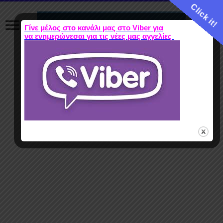
Click it!
Γίνε μέλος στο κανάλι μας στο Viber για
να ενημερώνεσαι για τις νέες μας αγγελίες