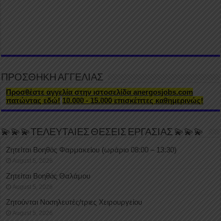
ΠΡΟΣΘΗΚΗ ΑΓΓΕΛΙΑΣ
Προσθέστε αγγελία στην ιστοσελίδα anergosjobs.com
πατώντας εδώ!
10.000 - 15.000 επισκέπτες καθημερινώς!
💫💫💫ΤΕΛΕΥΤΑΙΕΣ ΘΕΣΕΙΣ ΕΡΓΑΣΙΑΣ 💫💫💫
Ζητείται Βοηθός Φαρμακείου (ωράριο 08:00 – 13:30)
August 5, 2026
Ζητείται Βοηθός Θαλάμου
August 5, 2026
Ζητούνται Νοσηλευτές/τριες Χειρουργείου
August 5, 2026