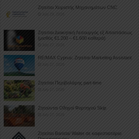
Ζητείται Χειριστής Μηχανημάτων CNC
July 29, 2026
Ζητείται Διοικητική Λειτουργός εξ Αποστάσεως
(μισθός €1.200 – €1.600 καθαρά)
July 27, 2026
RE/MAX Cyprus: Ζητείται Marketing Assistant
July 27, 2026
Ζητείται Περιβολάρης part-time
July 27, 2026
Ζητούνται Οδηγοί Φορτηγού Skip
July 27, 2026
Ζητείται Barista/ Waiter σε καφεστιατόριο
Πανεπιστημίου