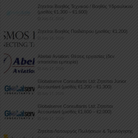
Ζητείται Βοηθός Τεχνικού / Βοηθός Υδραυλικού
(μισθός €1.300 – €1.600)
July 21, 2026
Ζητείται Βοηθός Παιδιάτρου (μισθός: €1.200)
July 18, 2026
Abelair Aviation: Θέσεις εργασίας (δεν
απαιτείται εμπειρία)
July 17, 2026
Globalserve Consultants Ltd: Ζητείται Junior
Accountant (μισθός €1.200 – €1.300)
July 17, 2026
Globalserve Consultants Ltd: Ζητείται
Accountant (μισθός €1.600 – €2.000)
July 17, 2026
Ζητείται Λειτουργός Πωλήσεων & Τιμολόγησης