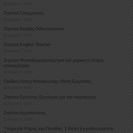
August 4, 2026
Ζητείται Γραμματέας
August 4, 2026
Ζητείται Βοηθός Οδοντιατρείου
August 4, 2026
Ζητείται English Teacher
August 4, 2026
Ζητείται Φυσιοθεραπευτής/τρια για μερική ή πλήρη
απασχόληση
August 3, 2026
Παιδική Λέσχη Μοσφιλωτής: Θέση Εργασίας
August 3, 2026
Ζητείται Εργάτης/ Εργάτρια για την παραγωγή
August 3, 2026
Ζητείται Αρχιτέκτονας
August 3, 2026
Υπηρεσία Θήρας και Πανίδας: 1 Θέση Eργοδοτουμένου