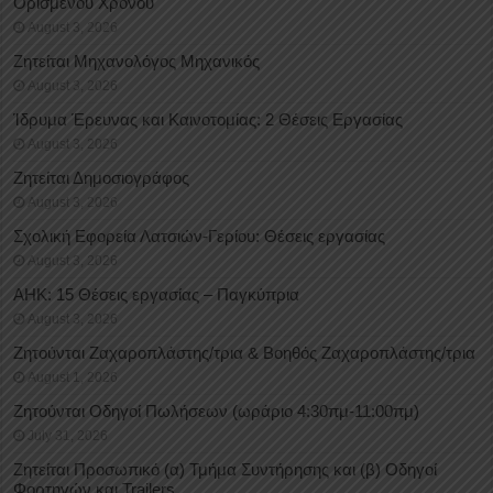
Oρισμένου Xρόνου
August 3, 2026
Ζητείται Μηχανολόγος Μηχανικός
August 3, 2026
Ίδρυμα Έρευνας και Καινοτομίας: 2 Θέσεις Εργασίας
August 3, 2026
Ζητείται Δημοσιογράφος
August 3, 2026
Σχολική Εφορεία Λατσιών-Γερίου: Θέσεις εργασίας
August 3, 2026
ΑΗΚ: 15 Θέσεις εργασίας – Παγκύπρια
August 3, 2026
Ζητούνται Ζαχαροπλάστης/τρια & Βοηθός Ζαχαροπλάστης/τρια
August 1, 2026
Ζητούνται Οδηγοί Πωλήσεων (ωράριο 4:30πμ-11:00πμ)
July 31, 2026
Ζητείται Προσωπικό (α) Τμήμα Συντήρησης και (β) Οδηγοί
Φορτηγών και Trailers