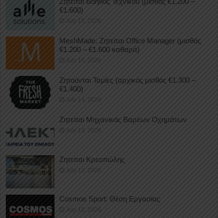
Ζητείται Βοηθός Τεχνικού (μισθός €1.200 –
€1.600)
July 15, 2026
MeshMade: Ζητείται Office Manager (μισθός
€1.200 – €1.600 καθαρά)
July 15, 2026
Ζητούνται Ταμίες (αρχικός μισθός €1.300 –
€1.400)
July 14, 2026
Ζητείται Μηχανικός Βαρέων Οχημάτων
July 13, 2026
Ζητείται Κρεοπώλης
July 12, 2026
Cosmos Sport: Θέση Εργασίας
July 10, 2026