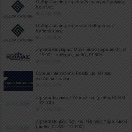
Gallop Catering: Ζητείται Λειτουργός Σχολικής
Καντίνας
July 23, 2026
Gallop Catering: Ζητούνται Καθαριστές /
Καθαρίστριες
July 23, 2026
Ζητείται Μάγειρας/ Μαγείρισσα (ωράριο 07:00
– 15:00) – καθαρός μισθός €1.600
July 23, 2026
Cyprus International Roads Ltd: Θέσεις
για Administration
July 21, 2026
Ζητείται Τεχνικός / Υδραυλικός (μισθός €1.500
– €2.000)
July 21, 2026
Ζητείται Βοηθός Τεχνικού / Βοηθός Υδραυλικού
(μισθός €1.300 – €1.600)