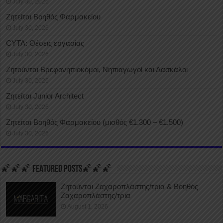
July 30, 2026
Ζητείται Βοηθός Φαρμακείου
July 30, 2026
CYTA: Θέσεις εργασίας
July 30, 2026
Ζητούνται Βρεφονηπιοκόμοι, Νηπιαγωγοί και Δασκάλοι
July 30, 2026
Ζητείται Junior Architect
July 30, 2026
Ζητείται Βοηθός Φαρμακείου (μισθός €1.300 – €1.500)
July 30, 2026
🌠🌠🌠 FEATURED POSTS🌠🌠🌠
Ζητούνται Ζαχαροπλάστης/τρια & Βοηθός
Ζαχαροπλάστης/τρια
August 1, 2026