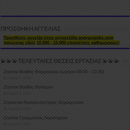
ΠΡΟΣΘΗΚΗ ΑΓΓΕΛΙΑΣ
Προσθέστε αγγελία στην ιστοσελίδα anergosjobs.com
πατώντας εδώ!
10.000 - 15.000 επισκέπτες καθημερινώς!
💫💫💫ΤΕΛΕΥΤΑΙΕΣ ΘΕΣΕΙΣ ΕΡΓΑΣΙΑΣ 💫💫💫
Ζητείται Βοηθός Φαρμακείου (ωράριο 08:00 – 13:30)
August 5, 2026
Ζητείται Βοηθός Θαλάμου
August 5, 2026
Ζητούνται Νοσηλευτές/τριες Χειρουργείου
August 5, 2026
Ζητείται Γραμματέας Λογιστηρίου
August 5, 2026