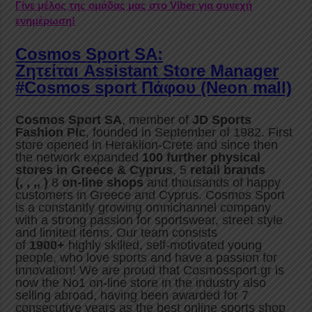
Γίνε μέλος της ομάδας μας στο Viber για συνεχή
ενημέρωση!
Cosmos Sport SA:
Ζητείται Assistant Store Manager
#Cosmos sport Πάφου (Νeon mall)
Cosmos Sport SA
, member of
JD Sports
Fashion Plc
, founded in September of 1982. First
store opened in Heraklion-Crete and since then
the network expanded
100 further physical
stores in Greece & Cyprus
, 5
retail brands
(
,
,
,
,
)
8
on-line shops
and thousands of happy
customers in Greece and Cyprus. Cosmos Sport
is a constantly growing omnichannel company
with a strong passion for sportswear, street style
and limited items. Our team consists
of
1900+
highly skilled, self-motivated young
people, who love sports and have a passion for
innovation! We are proud that Cosmossport.gr is
now the No1 on-line store in the industry also
selling abroad, having been awarded for 7
consecutive years as the best online sports shop