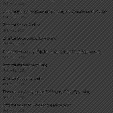
July 31, 2026
Ζητείται Βοηθός Εκτελωνιστής/ Γραφέας γενικών καθηκόντων
July 31, 2026
Ζητείται Senior Auditor
July 31, 2026
Ζητείται Οικονομικός Συντάκτης
July 31, 2026
Pafos Fc Academy: Ζητείται Συνεργάτης Φυσιοθεραπευτής
July 31, 2026
Ζητείται Φυσιοθεραπευτής
July 31, 2026
Ζητείται Accounts Clerk
July 31, 2026
Παγκύπριος Δικηγορικός Σύλλογος: Θέση Εργασίας
July 31, 2026
Ζητείται Δάκαλος/ Δασκάλα ή Φιλόλογος
July 31, 2026