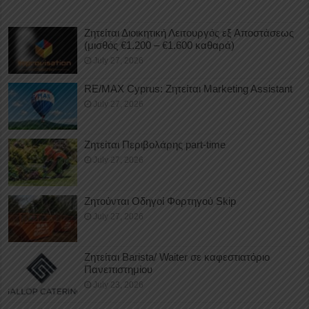
Ζητείται Διοικητική Λειτουργός εξ Αποστάσεως
(μισθός €1.200 – €1.600 καθαρά)
July 27, 2026
RE/MAX Cyprus: Ζητείται Marketing Assistant
July 27, 2026
Ζητείται Περιβολάρης part-time
July 27, 2026
Ζητούνται Οδηγοί Φορτηγού Skip
July 27, 2026
Ζητείται Barista/ Waiter σε καφεστιατόριο
Πανεπιστημίου
July 23, 2026