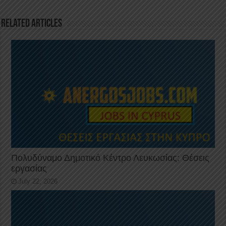
o
p
k
Related Articles
Πολυδύναμο Δημοτικό Κέντρο Λευκωσίας: Θέσεις
εργασίας
July 22, 2026