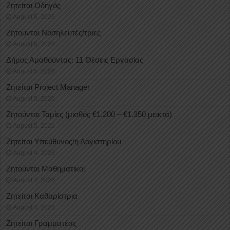
Ζητείται Οδηγός
August 5, 2026
Ζητούνται Νοσηλευτές/τριες
August 5, 2026
Δήμος Αμαθούντας: 11 Θέσεις Εργασίας
August 5, 2026
Ζητείται Project Manager
August 5, 2026
Ζητούνται Ταμίες (μισθός €1.200 – €1.350 μεικτά)
August 5, 2026
Ζητείται Υπεύθυνος/η Λογιστηρίου
August 4, 2026
Ζητούνται Μαθηματικοί
August 4, 2026
Ζητείται Καθαρίστρια
August 4, 2026
Ζητείται Γραμματέας