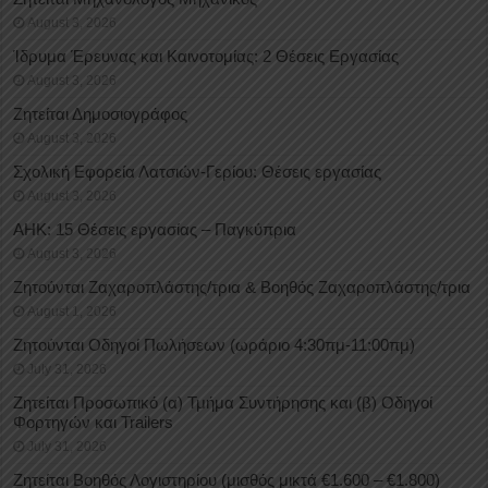
August 3, 2026
Ίδρυμα Έρευνας και Καινοτομίας: 2 Θέσεις Εργασίας
August 3, 2026
Ζητείται Δημοσιογράφος
August 3, 2026
Σχολική Εφορεία Λατσιών-Γερίου: Θέσεις εργασίας
August 3, 2026
ΑΗΚ: 15 Θέσεις εργασίας – Παγκύπρια
August 3, 2026
Ζητούνται Ζαχαροπλάστης/τρια & Βοηθός Ζαχαροπλάστης/τρια
August 1, 2026
Ζητούνται Οδηγοί Πωλήσεων (ωράριο 4:30πμ-11:00πμ)
July 31, 2026
Ζητείται Προσωπικό (α) Τμήμα Συντήρησης και (β) Οδηγοί
Φορτηγών και Trailers
July 31, 2026
Ζητείται Βοηθός Λογιστηρίου (μισθός μικτά €1.600 – €1.800)