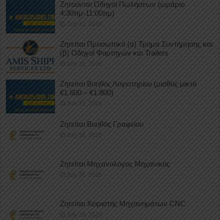
Ζητούνται Οδηγοί Πωλήσεων (ωράριο
4:30πμ-11:00πμ)
July 31, 2026
Ζητείται Προσωπικό (α) Τμήμα Συντήρησης και
(β) Οδηγοί Φορτηγών και Trailers
July 31, 2026
Ζητείται Βοηθός Λογιστηρίου (μισθός μικτά
€1.600 – €1.800)
July 31, 2026
Ζητείται Βοηθός Γραφείου
July 30, 2026
Ζητείται Μηχανολόγος Μηχανικός
July 30, 2026
Ζητείται Χειριστής Μηχανημάτων CNC
July 29, 2026