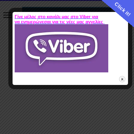
Click it!
Γίνε μέλος στο κανάλι μας στο Viber για
να ενημερώνεσαι για τις νέες μας αγγελίες