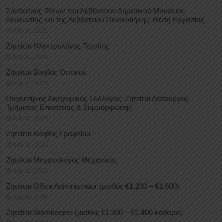
Σύνδεσμος Φίλων του Λεβέντειου Δημοτικού Μουσείου
Λευκωσίας και της Λεβέντειου Πινακοθήκης: Θέση Εργασίας
July 31, 2026
Ζητείται Ηλεκτρολόγος Τεχνίτης
July 31, 2026
Ζητείται Βοηθός Οπτικού
July 31, 2026
Παγκύπριος Δικηγορικός Σύλλογος: Ζητείται Λειτουργός
Τμήματος Εποπτείας & Συμμόρφωσης
July 31, 2026
Ζητείται Βοηθός Γραφείου
July 30, 2026
Ζητείται Μηχανολόγος Μηχανικός
July 30, 2026
Ζητείται Office Administrator (μισθός €1.200 – €1.600)
July 30, 2026
Ζητείται Storekeeper (μισθός €1.300 – €1.400 καθαρά)