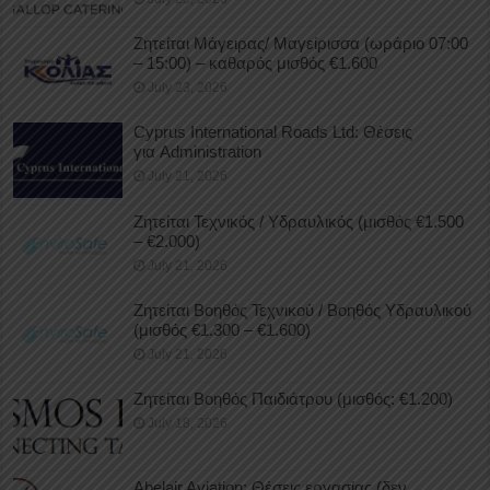
Ζητείται Μάγειρας/ Μαγείρισσα (ωράριο 07:00
– 15:00) – καθαρός μισθός €1.600
July 23, 2026
Cyprus International Roads Ltd: Θέσεις
για Administration
July 21, 2026
Ζητείται Τεχνικός / Υδραυλικός (μισθός €1.500
– €2.000)
July 21, 2026
Ζητείται Βοηθός Τεχνικού / Βοηθός Υδραυλικού
(μισθός €1.300 – €1.600)
July 21, 2026
Ζητείται Βοηθός Παιδιάτρου (μισθός: €1.200)
July 18, 2026
Abelair Aviation: Θέσεις εργασίας (δεν