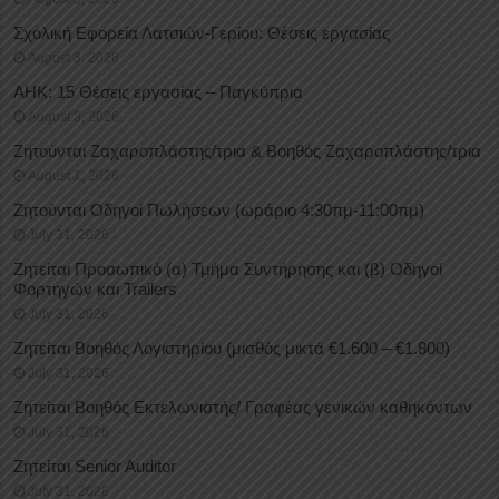
Σχολική Εφορεία Λατσιών-Γερίου: Θέσεις εργασίας
August 3, 2026
ΑΗΚ: 15 Θέσεις εργασίας – Παγκύπρια
August 3, 2026
Ζητούνται Ζαχαροπλάστης/τρια & Βοηθός Ζαχαροπλάστης/τρια
August 1, 2026
Ζητούνται Οδηγοί Πωλήσεων (ωράριο 4:30πμ-11:00πμ)
July 31, 2026
Ζητείται Προσωπικό (α) Τμήμα Συντήρησης και (β) Οδηγοί
Φορτηγών και Trailers
July 31, 2026
Ζητείται Βοηθός Λογιστηρίου (μισθός μικτά €1.600 – €1.800)
July 31, 2026
Ζητείται Βοηθός Εκτελωνιστής/ Γραφέας γενικών καθηκόντων
July 31, 2026
Ζητείται Senior Auditor
July 31, 2026