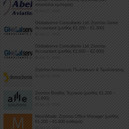
απαιτείται εμπειρία)
July 17, 2026
Globalserve Consultants Ltd: Ζητείται Junior
Accountant (μισθός €1.200 – €1.300)
July 17, 2026
Globalserve Consultants Ltd: Ζητείται
Accountant (μισθός €1.600 – €2.000)
July 17, 2026
Ζητείται Λειτουργός Πωλήσεων & Τιμολόγησης
July 16, 2026
Ζητείται Βοηθός Τεχνικού (μισθός €1.200 –
€1.600)
July 15, 2026
MeshMade: Ζητείται Office Manager (μισθός
€1.200 – €1.600 καθαρά)
July 15, 2026