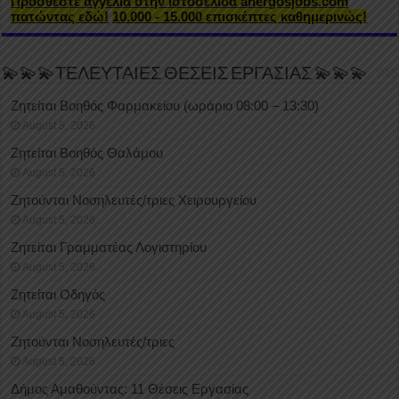
Προσθέστε αγγελία στην ιστοσελίδα anergosjobs.com
πατώντας εδώ!
10.000 - 15.000 επισκέπτες καθημερινώς!
💫💫💫ΤΕΛΕΥΤΑΙΕΣ ΘΕΣΕΙΣ ΕΡΓΑΣΙΑΣ 💫💫💫
Ζητείται Βοηθός Φαρμακείου (ωράριο 08:00 – 13:30)
August 5, 2026
Ζητείται Βοηθός Θαλάμου
August 5, 2026
Ζητούνται Νοσηλευτές/τριες Χειρουργείου
August 5, 2026
Ζητείται Γραμματέας Λογιστηρίου
August 5, 2026
Ζητείται Οδηγός
August 5, 2026
Ζητούνται Νοσηλευτές/τριες
August 5, 2026
Δήμος Αμαθούντας: 11 Θέσεις Εργασίας