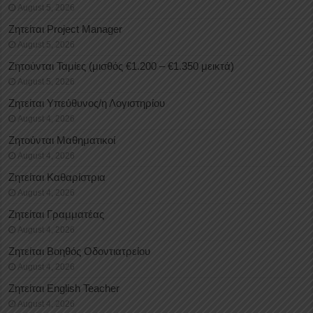
August 5, 2026
Ζητείται Project Manager
August 5, 2026
Ζητούνται Ταμίες (μισθός €1.200 – €1.350 μεικτά)
August 5, 2026
Ζητείται Υπεύθυνος/η Λογιστηρίου
August 4, 2026
Ζητούνται Μαθηματικοί
August 4, 2026
Ζητείται Καθαρίστρια
August 4, 2026
Ζητείται Γραμματέας
August 4, 2026
Ζητείται Βοηθός Οδοντιατρείου
August 4, 2026
Ζητείται English Teacher
August 4, 2026