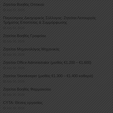
Ζητείται Βοηθός Οπτικού
July 31, 2026
Παγκύπριος Δικηγορικός Σύλλογος: Ζητείται Λειτουργός
Τμήματος Εποπτείας & Συμμόρφωσης
July 31, 2026
Ζητείται Βοηθός Γραφείου
July 30, 2026
Ζητείται Μηχανολόγος Μηχανικός
July 30, 2026
Ζητείται Office Administrator (μισθός €1.200 – €1.600)
July 30, 2026
Ζητείται Storekeeper (μισθός €1.300 – €1.400 καθαρά)
July 30, 2026
Ζητείται Βοηθός Φαρμακείου
July 30, 2026
CYTA: Θέσεις εργασίας
July 30, 2026