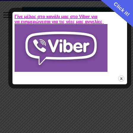
Click it!
Γίνε μέλος στο κανάλι μας στο Viber για
να ενημερώνεσαι για τις νέες μας αγγελίες