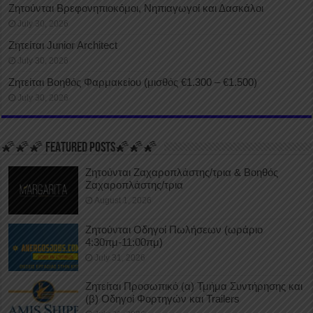
Ζητούνται Βρεφονηπιοκόμοι, Νηπιαγωγοί και Δασκάλοι
July 30, 2026
Ζητείται Junior Architect
July 30, 2026
Ζητείται Βοηθός Φαρμακείου (μισθός €1.300 – €1.500)
July 30, 2026
🌠🌠🌠 FEATURED POSTS🌠🌠🌠
Ζητούνται Ζαχαροπλάστης/τρια & Βοηθός
Ζαχαροπλάστης/τρια
August 1, 2026
Ζητούνται Οδηγοί Πωλήσεων (ωράριο
4:30πμ-11:00πμ)
July 31, 2026
Ζητείται Προσωπικό (α) Τμήμα Συντήρησης και
(β) Οδηγοί Φορτηγών και Trailers