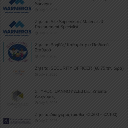
Surveyor
July 9, 2026
Ζητείται Site Supervisor / Materials &
Procurement Specialist
July 9, 2026
Ζητείται Βοηθός/ Καθαρίστρια Παιδικού
Σταθμού
July 8, 2026
Ζητείται SECURITY OFFICER (€8,75 την ώρα)
July 8, 2026
ΣΠΥΡΟΣ ΙΩΑΝΝΟΥ Δ.Ε.Π.Ε.: Ζητείται
Δικηγόρος
July 8, 2026
Ζητείται Δικηγόρος (μισθός €1.300 – €2.100)
July 7, 2026