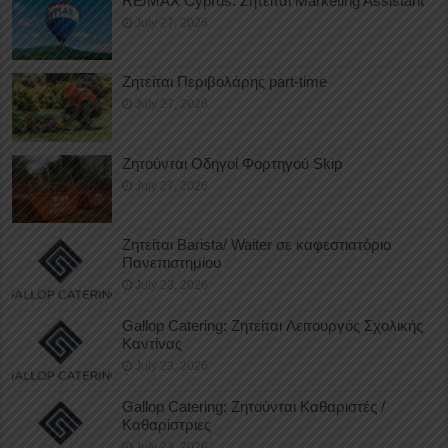
RE/MAX Cyprus: Ζητείται Marketing Assistant
July 27, 2026
Ζητείται Περιβολάρης part-time
July 27, 2026
Ζητούνται Οδηγοί Φορτηγού Skip
July 27, 2026
Ζητείται Barista/ Waiter σε καφεστιατόριο
Πανεπιστημίου
July 23, 2026
Gallop Catering: Ζητείται Λειτουργός Σχολικής
Καντίνας
July 23, 2026
Gallop Catering: Ζητούνται Καθαριστές /
Καθαρίστριες
July 23, 2026