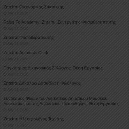
Ζητείται Οικονομικός Συντάκτης
July 31, 2026
Pafos Fc Academy: Ζητείται Συνεργάτης Φυσιοθεραπευτής
July 31, 2026
Ζητείται Φυσιοθεραπευτής
July 31, 2026
Ζητείται Accounts Clerk
July 31, 2026
Παγκύπριος Δικηγορικός Σύλλογος: Θέση Εργασίας
July 31, 2026
Ζητείται Δάκαλος/ Δασκάλα ή Φιλόλογος
July 31, 2026
Σύνδεσμος Φίλων του Λεβέντειου Δημοτικού Μουσείου
Λευκωσίας και της Λεβέντειου Πινακοθήκης: Θέση Εργασίας
July 31, 2026
Ζητείται Ηλεκτρολόγος Τεχνίτης
July 31, 2026