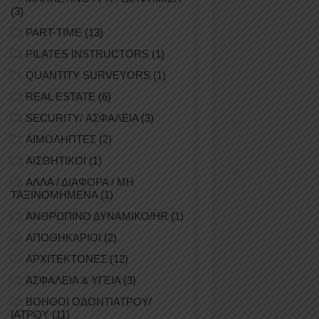
(3)
PART-TIME
(13)
PILATES INSTRUCTORS
(1)
QUANTITY SURVEYORS
(1)
REAL ESTATE
(6)
SECURITY/ ΑΣΦΑΛΕΙΑ
(3)
ΑΙΜΟΛΗΠΤΕΣ
(2)
ΑΙΣΘΗΤΙΚΟΙ
(1)
ΑΛΛΑ / ΔΙΑΦΟΡΑ / ΜΗ
ΤΑΞΙΝΟΜΗΜΕΝΑ
(1)
ΑΝΘΡΩΠΙΝΟ ΔΥΝΑΜΙΚΟ/HR
(1)
ΑΠΟΘΗΚΑΡΙΟΙ
(2)
ΑΡΧΙΤΕΚΤΟΝΕΣ
(12)
ΑΣΦΑΛΕΙΑ & ΥΓΕΙΑ
(3)
ΒΟΗΘΟΙ ΟΔΟΝΤΙΑΤΡΟΥ/
ΙΑΤΡΟΥ
(11)