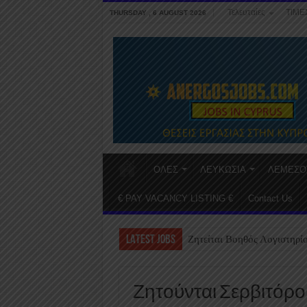
Τελευταίες
ΤΙΜΕ
THURSDAY , 6 AUGUST 2026
ΟΛΕΣ
ΛΕΥΚΩΣΙΑ
ΛΕΜΕΣΟ
€ PAY VACANCY LISTING €
Contact Us
LATEST JOBS
Ζητείται Βοηθός Λογιστηρί
Ζητούνται Σερβιτόροι, B