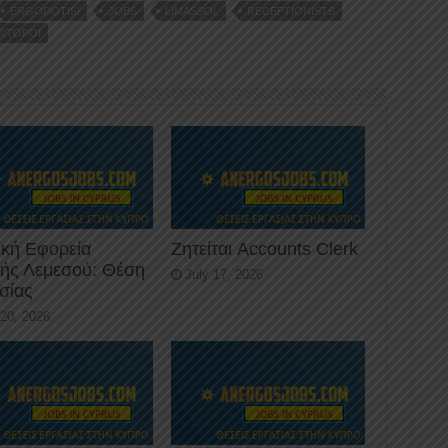
ERGODOTISI
JOBS
LIMASSOL
RECEPTIONISTS
ΒΙΤΌΡΟΙ
ική Εφορεία
Ζητείται Accounts Clerk
κής Λεμεσού: Θέση
July 17, 2026
σίας
 20, 2026