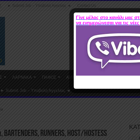
Σ
► Submit Job – Υποβολή Αγγελίας ◄
Contact Us
Γίνε μέλος στο κανάλι μας στ
να ενημερώνεσαι για τις νέες
Σ
ΛΑΡΝΑΚΑ
ΠΑΦΟΣ
ΑΜΜΟΧΩΣΤΟΣ
WORK FROM HO
► Submit Job – Υποβολή Αγγελίας ◄
ου
ΚΑ
artenders, Runners, Host/Hostess