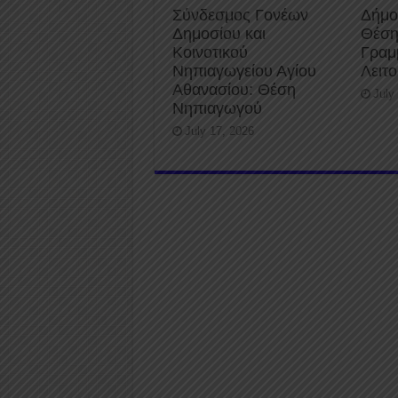
Σύνδεσμος Γονέων
Δήμο
Δημοσίου και
Θέση
Κοινοτικού
Γραμ
Νηπιαγωγείου Αγίου
Λειτ
Αθανασίου: Θέση
July
Νηπιαγωγού
July 17, 2026