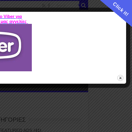
Click it!
ο Viber για
 μας αγγελίες
ME
FEATURED ADS
ΤΙΜΕΣ
Terms
ΤΗΓΟΡΙΕΣ
FEATURED ADS
(41)