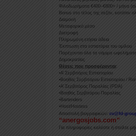
Φιλοδωρήματα €400–€800+ / μήνα (α
Bonus στο τέλος της σεζόν, κατόπιν
Διαμονή
Μεταφορικό μέσο
Διατροφή
Πληρωμένη ετήσια άδεια
Έκπτωση στα εστιατόρια του ομίλου
Παρέχονται όλα τα νόμιμα ωφελήματα
Δημοκρατίας
Θέσεις που προσφέρονται
:
•Α’ Σερβιτόρος Εστιατορίου
•Βοηθός Σερβιτόρου Εστιατορίου / Ru
•Α’ Σερβιτόρος Παραλίας (PDA)
•Βοηθός Σερβιτόρου Παραλίας
•Bartenders
•Host/Hostess
Αποστολή βιογραφικών:
cv@fd-grou
“anergosjobs.com”
Για πληροφορίες καλέστε ή στείλτε μ