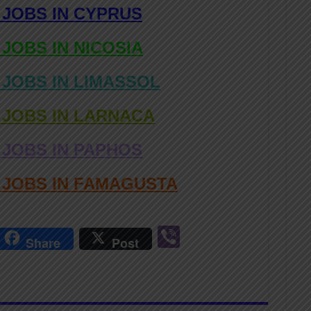
 JOBS IN CYPRUS
 JOBS IN NICOSIA
 JOBS IN LIMASSOL
 JOBS IN LARNACA
 JOBS IN PAPHOS
D JOBS IN FAMAGUSTA
r
Vi
Share
Post
n
b
er