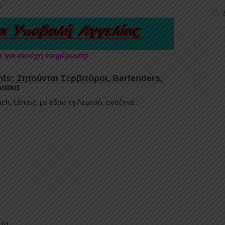
Ο
er για συνεχή ενημέρωση!
ts: Ζητούνται Σερβιτόροι,
Bartenders,
νακα
ach, Lithos), με έδρα τη Λεμεσό, αναζητά :
κτά