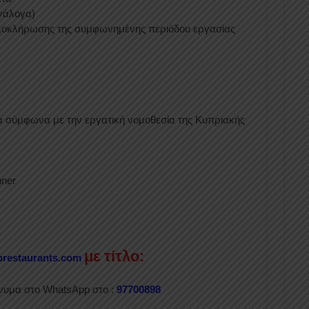
νάλογα)
 ολοκλήρωσης της συμφωνημένης περιόδου εργασίας
 σύμφωνα με την εργατική νομοθεσία της Κυπριακής
nner
με τίτλο:
prestaurants.com
ήνυμα στο WhatsApp στο :
97700898