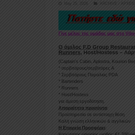
May 25, 2026
ARCHIVE / ΑΡΧΕΙ
Γίνε μέλος της ομάδας μας στο Vib
Ο όμιλος F.D Group Restauran
Runners,
Host/Hostess – Λάρ
(Captain’s Cabin, Aplostra, Kourion Be
* σερβιτόρους/σερβιτόρες A
* Σερβιτόρους Παραλιας PDA
* Bartenders
* Runners
* Host/Hostess
για άμεση εργοδότηση.
Απαραίτητα προσόντα
:
Προϋπηρεσία σε αντίστοιχη θέση
Καλή γνώση ελληνικών & αγγλικών
Η Εταιρεία Προσφέρει
:
Κατώτατος μηνιαίος μισθός: €1.700 μι