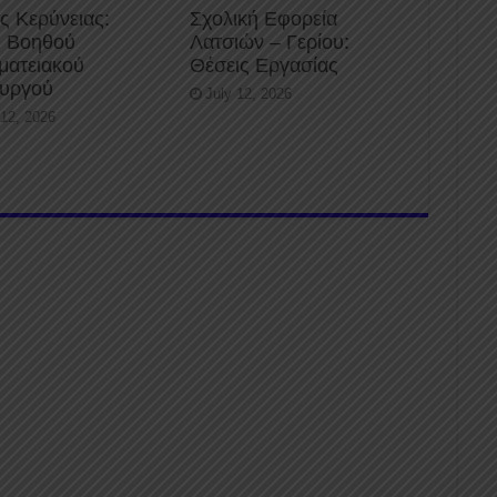
ς Κερύνειας:
Σχολική Εφορεία
 Βοηθού
Λατσιών – Γερίου:
ματειακού
Θέσεις Εργασίας
ουργού
July 12, 2026
 12, 2026