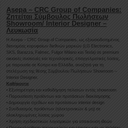
Asepa – CRC Group of Companies:
Ζητείται Σύμβουλος Πωλήσεων
Showroom/ Interior Designer –
Λευκωσία
Η Asepa – CRC Group of Companies, ως εξουσιοδοτημένος
διανομέας κορυφαίων διεθνών μαρκών (LG Electronics,
SKS, Barazza, Falmec, Fulgor Milano και Tesla) σε premium
οικιακές συσκευές και τεχνολογικές, επαγγελματικές λύσεις,
με παρουσία σε Κύπρο και Ελλάδα, αναζητά για τη
στελέχωση της θέσης Σύμβουλου Πωλήσεων Showroom –
Interior Designer.
Καθήκοντα
• Εξυπηρέτηση και καθοδήγηση πελατών εντός showroom
• Παρουσίαση προϊόντων και προτάσεων διακόσμησης
• Δημιουργία σχεδίων και προτάσεων interior design
• Συνδυασμός προϊόντων (ηλεκτρονικών & μη) σε
ολοκληρωμένες λύσεις χώρου
• Χρήση σχεδιαστικών λογισμικών για απεικόνιση ιδεών
• Παρακολούθηση παραγγελιών και επικοινωνία με πελάτες