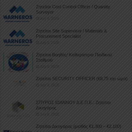
Ζητείται Cost Control Officer / Quantity
Surveyor
July 9, 2026
Ζητείται Site Supervisor / Materials &
Procurement Specialist
July 9, 2026
Ζητείται Βοηθός/ Καθαρίστρια Παιδικού
Σταθμού
July 8, 2026
Ζητείται SECURITY OFFICER (€8,75 την ώρα)
July 8, 2026
ΣΠΥΡΟΣ ΙΩΑΝΝΟΥ Δ.Ε.Π.Ε.: Ζητείται
Δικηγόρος
July 8, 2026
Ζητείται Δικηγόρος (μισθός €1.300 – €2.100)