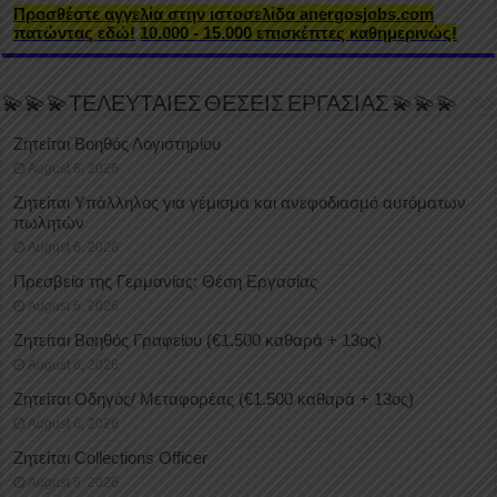
Προσθέστε αγγελία στην ιστοσελίδα anergosjobs.com
πατώντας εδώ!
10.000 - 15.000 επισκέπτες καθημερινώς!
💫💫💫ΤΕΛΕΥΤΑΙΕΣ ΘΕΣΕΙΣ ΕΡΓΑΣΙΑΣ 💫💫💫
Ζητείται Βοηθός Λογιστηρίου
August 6, 2026
Ζητείται Υπάλληλος για γέμισμα και ανεφοδιασμό αυτόματων
πωλητών
August 6, 2026
Πρεσβεία της Γερμανίας: Θέση Εργασίας
August 6, 2026
Ζητείται Βοηθός Γραφείου (€1.500 καθαρά + 13ος)
August 6, 2026
Ζητείται Οδηγός/ Μεταφορέας (€1.500 καθαρά + 13ος)
August 6, 2026
Ζητείται Collections Officer
August 6, 2026