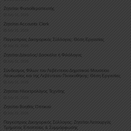
Ζητείται Φυσιοθεραπευτής
July 31, 2026
Ζητείται Accounts Clerk
July 31, 2026
Παγκύπριος Δικηγορικός Σύλλογος: Θέση Εργασίας
July 31, 2026
Ζητείται Δάκαλος/ Δασκάλα ή Φιλόλογος
July 31, 2026
Σύνδεσμος Φίλων του Λεβέντειου Δημοτικού Μουσείου
Λευκωσίας και της Λεβέντειου Πινακοθήκης: Θέση Εργασίας
July 31, 2026
Ζητείται Ηλεκτρολόγος Τεχνίτης
July 31, 2026
Ζητείται Βοηθός Οπτικού
July 31, 2026
Παγκύπριος Δικηγορικός Σύλλογος: Ζητείται Λειτουργός
Τμήματος Εποπτείας & Συμμόρφωσης