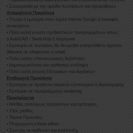
• Συνεργασία με την ομάδα πωλήσεων και προμηθειών
Απαραίτητα Προσόντα
• Πτυχίο ή εμπειρία στον τομέα Interior Design ή συναφές
αντικείμενο
• Πολύ καλή γνώση σχεδιαστικών προγραμμάτων όπως:
o AutoCAD / SketchUp ή παρόμοια
• Εμπειρία σε πωλήσεις θα θεωρηθεί επιπρόσθετο προσόν
(ιδανικά σε showroom ή retail)
• Πολύ καλές επικοινωνιακές δεξιότητες
• Δημιουργικότητα και αισθητική αντίληψη
• Πολύ καλή γνώση Ελληνικών και Αγγλικών
Επιθυμητά Προσόντα
• Εμπειρία σε προϊόντα οικιακού εξοπλισμού ή διακόσμησης
• Εμπειρία σε προγράμματα rendering
Προσφέρεται
• Μισθός αναλόγως προσόντων και εμπειρίας.
• 13ος μισθός.
• Ταμείο Προνοίας.
• Πληρωμένη ετήσια άδεια
• Συνεχής εκπαίδευση και ανάπτυξη.