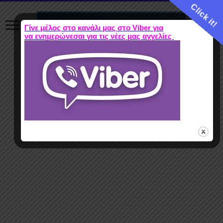
Click it!
Γίνε μέλος στο κανάλι μας στο Viber για
να ενημερώνεσαι για τις νέες μας αγγελίες