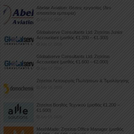
Abelair Aviation: Θέσεις εργασίας (δεν
απαιτείται εμπειρία)
July 17, 2026
Globalserve Consultants Ltd: Ζητείται Junior
Accountant (μισθός €1.200 – €1.300)
July 17, 2026
Globalserve Consultants Ltd: Ζητείται
Accountant (μισθός €1.600 – €2.000)
July 17, 2026
Ζητείται Λειτουργός Πωλήσεων & Τιμολόγησης
July 16, 2026
Ζητείται Βοηθός Τεχνικού (μισθός €1.200 –
€1.600)
July 15, 2026
MeshMade: Ζητείται Office Manager (μισθός