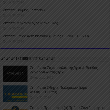
July 31, 2026
Ζητείται Βοηθός Γραφείου
July 30, 2026
Ζητείται Μηχανολόγος Μηχανικός
July 30, 2026
Ζητείται Office Administrator (μισθός €1.200 – €1.600)
July 30, 2026
🌠🌠🌠 FEATURED POSTS🌠🌠🌠
Ζητούνται Ζαχαροπλάστης/τρια & Βοηθός
Ζαχαροπλάστης/τρια
August 1, 2026
Ζητούνται Οδηγοί Πωλήσεων (ωράριο
4:30πμ-11:00πμ)
July 31, 2026
Ζητείται Προσωπικό (α) Τμήμα Συντήρησης και