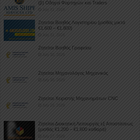
(β) Οδηγοί Φορτηγών και Trailers
July 31, 2026
Ζητείται Βοηθός Λογιστηρίου (μισθός μικτά
€1.600 – €1.800)
July 31, 2026
Ζητείται Βοηθός Γραφείου
July 30, 2026
Ζητείται Μηχανολόγος Μηχανικός
July 30, 2026
Ζητείται Χειριστής Μηχανημάτων CNC
July 29, 2026
Ζητείται Διοικητική Λειτουργός εξ Αποστάσεως
(μισθός €1.200 – €1.600 καθαρά)
July 27, 2026