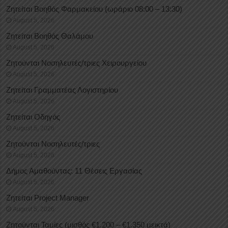
Ζητείται Βοηθός Φαρμακείου (ωράριο 08:00 – 13:30)
August 5, 2026
Ζητείται Βοηθός Θαλάμου
August 5, 2026
Ζητούνται Νοσηλευτές/τριες Χειρουργείου
August 5, 2026
Ζητείται Γραμματέας Λογιστηρίου
August 5, 2026
Ζητείται Οδηγός
August 5, 2026
Ζητούνται Νοσηλευτές/τριες
August 5, 2026
Δήμος Αμαθούντας: 11 Θέσεις Εργασίας
August 5, 2026
Ζητείται Project Manager
August 5, 2026
Ζητούνται Ταμίες (μισθός €1.200 – €1.350 μεικτά)