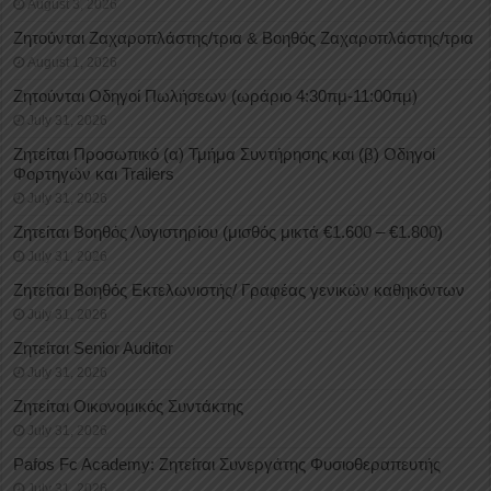
August 3, 2026
Ζητούνται Ζαχαροπλάστης/τρια & Βοηθός Ζαχαροπλάστης/τρια
August 1, 2026
Ζητούνται Οδηγοί Πωλήσεων (ωράριο 4:30πμ-11:00πμ)
July 31, 2026
Ζητείται Προσωπικό (α) Τμήμα Συντήρησης και (β) Οδηγοί
Φορτηγών και Trailers
July 31, 2026
Ζητείται Βοηθός Λογιστηρίου (μισθός μικτά €1.600 – €1.800)
July 31, 2026
Ζητείται Βοηθός Εκτελωνιστής/ Γραφέας γενικών καθηκόντων
July 31, 2026
Ζητείται Senior Auditor
July 31, 2026
Ζητείται Οικονομικός Συντάκτης
July 31, 2026
Pafos Fc Academy: Ζητείται Συνεργάτης Φυσιοθεραπευτής
July 31, 2026