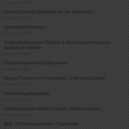
August 3, 2026
Ζητείται Εργάτης/ Εργάτρια για την παραγωγή
August 3, 2026
Ζητείται Αρχιτέκτονας
August 3, 2026
Υπηρεσία Θήρας και Πανίδας: 1 Θέση Eργοδοτουμένου
Oρισμένου Xρόνου
August 3, 2026
Ζητείται Μηχανολόγος Μηχανικός
August 3, 2026
Ίδρυμα Έρευνας και Καινοτομίας: 2 Θέσεις Εργασίας
August 3, 2026
Ζητείται Δημοσιογράφος
August 3, 2026
Σχολική Εφορεία Λατσιών-Γερίου: Θέσεις εργασίας
August 3, 2026
ΑΗΚ: 15 Θέσεις εργασίας – Παγκύπρια