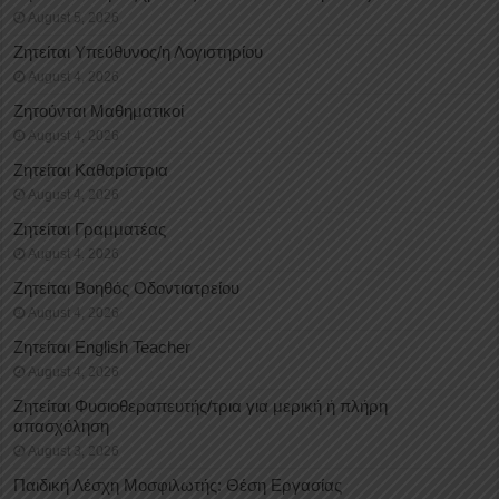
August 5, 2026
Ζητείται Υπεύθυνος/η Λογιστηρίου
August 4, 2026
Ζητούνται Μαθηματικοί
August 4, 2026
Ζητείται Καθαρίστρια
August 4, 2026
Ζητείται Γραμματέας
August 4, 2026
Ζητείται Βοηθός Οδοντιατρείου
August 4, 2026
Ζητείται English Teacher
August 4, 2026
Ζητείται Φυσιοθεραπευτής/τρια για μερική ή πλήρη
απασχόληση
August 3, 2026
Παιδική Λέσχη Μοσφιλωτής: Θέση Εργασίας