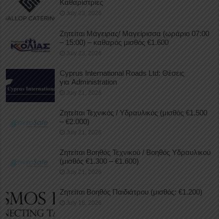
Καθαρίστριες
July 23, 2026
Ζητείται Μάγειρας/ Μαγείρισσα (ωράριο 07:00
– 15:00) – καθαρός μισθός €1.600
July 23, 2026
Cyprus International Roads Ltd: Θέσεις
για Administration
July 21, 2026
Ζητείται Τεχνικός / Υδραυλικός (μισθός €1.500
– €2.000)
July 21, 2026
Ζητείται Βοηθός Τεχνικού / Βοηθός Υδραυλικού
(μισθός €1.300 – €1.600)
July 21, 2026
Ζητείται Βοηθός Παιδιάτρου (μισθός: €1.200)
July 18, 2026