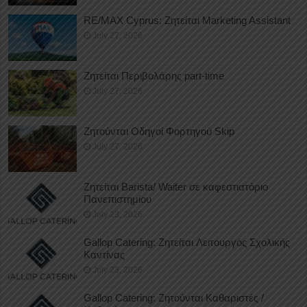
RE/MAX Cyprus: Ζητείται Marketing Assistant
July 27, 2026
Ζητείται Περιβολάρης part-time
July 27, 2026
Ζητούνται Οδηγοί Φορτηγού Skip
July 27, 2026
Ζητείται Barista/ Waiter σε καφεστιατόριο
Πανεπιστημίου
July 23, 2026
Gallop Catering: Ζητείται Λειτουργός Σχολικής
Καντίνας
July 23, 2026
Gallop Catering: Ζητούνται Καθαριστές /