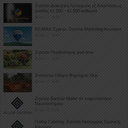
Ζητείται Διοικητική Λειτουργός εξ Αποστάσεως
(μισθός €1.200 – €1.600 καθαρά)
July 27, 2026
RE/MAX Cyprus: Ζητείται Marketing Assistant
July 27, 2026
Ζητείται Περιβολάρης part-time
July 27, 2026
Ζητούνται Οδηγοί Φορτηγού Skip
July 27, 2026
Ζητείται Barista/ Waiter σε καφεστιατόριο
Πανεπιστημίου
July 23, 2026
Gallop Catering: Ζητείται Λειτουργός Σχολικής
Καντίνας