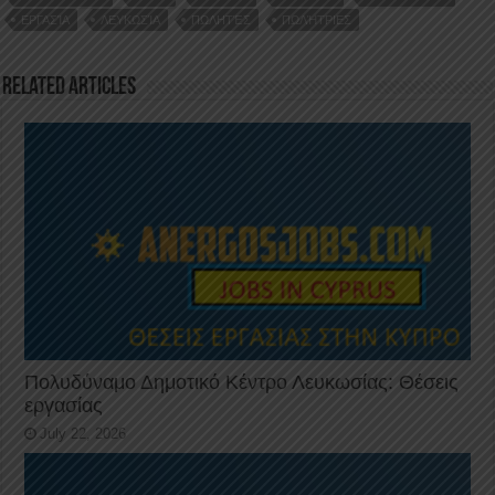
o
n
p
ΕΡΓΑΣΊΑ
ΛΕΥΚΩΣΊΑ
ΠΩΛΗΤΈΣ
ΠΩΛΉΤΡΙΕΣ
o
p
k
Related Articles
Πολυδύναμο Δημοτικό Κέντρο Λευκωσίας: Θέσεις
εργασίας
July 22, 2026