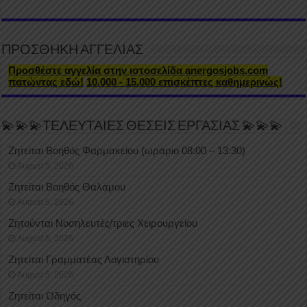
ΠΡΟΣΘΗΚΗ ΑΓΓΕΛΙΑΣ
Προσθέστε αγγελία στην ιστοσελίδα anergosjobs.com
πατώντας εδώ!
10.000 - 15.000 επισκέπτες καθημερινώς!
💫💫💫ΤΕΛΕΥΤΑΙΕΣ ΘΕΣΕΙΣ ΕΡΓΑΣΙΑΣ 💫💫💫
Ζητείται Βοηθός Φαρμακείου (ωράριο 08:00 – 13:30)
August 5, 2026
Ζητείται Βοηθός Θαλάμου
August 5, 2026
Ζητούνται Νοσηλευτές/τριες Χειρουργείου
August 5, 2026
Ζητείται Γραμματέας Λογιστηρίου
August 5, 2026
Ζητείται Οδηγός