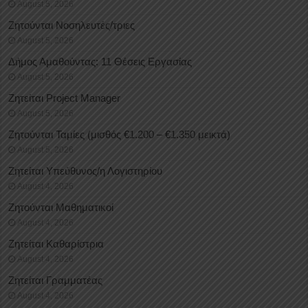
August 5, 2026
Ζητούνται Νοσηλευτές/τριες
August 5, 2026
Δήμος Αμαθούντας: 11 Θέσεις Εργασίας
August 5, 2026
Ζητείται Project Manager
August 5, 2026
Ζητούνται Ταμίες (μισθός €1.200 – €1.350 μεικτά)
August 5, 2026
Ζητείται Υπεύθυνος/η Λογιστηρίου
August 4, 2026
Ζητούνται Μαθηματικοί
August 4, 2026
Ζητείται Καθαρίστρια
August 4, 2026
Ζητείται Γραμματέας
August 4, 2026