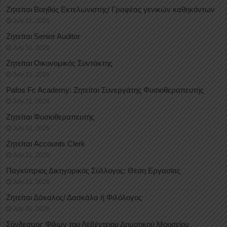
Ζητείται Βοηθός Εκτελωνιστής/ Γραφέας γενικών καθηκόντων
July 31, 2026
Ζητείται Senior Auditor
July 31, 2026
Ζητείται Οικονομικός Συντάκτης
July 31, 2026
Pafos Fc Academy: Ζητείται Συνεργάτης Φυσιοθεραπευτής
July 31, 2026
Ζητείται Φυσιοθεραπευτής
July 31, 2026
Ζητείται Accounts Clerk
July 31, 2026
Παγκύπριος Δικηγορικός Σύλλογος: Θέση Εργασίας
July 31, 2026
Ζητείται Δάκαλος/ Δασκάλα ή Φιλόλογος
July 31, 2026
Σύνδεσμος Φίλων του Λεβέντειου Δημοτικού Μουσείου