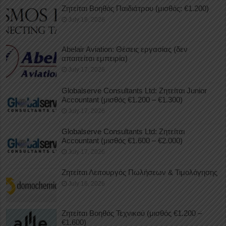
Ζητείται Βοηθός Παιδιάτρου (μισθός: €1.200)
July 18, 2026
Abelair Aviation: Θέσεις εργασίας (δεν
απαιτείται εμπειρία)
July 17, 2026
Globalserve Consultants Ltd: Ζητείται Junior
Accountant (μισθός €1.200 – €1.300)
July 17, 2026
Globalserve Consultants Ltd: Ζητείται
Accountant (μισθός €1.600 – €2.000)
July 17, 2026
Ζητείται Λειτουργός Πωλήσεων & Τιμολόγησης
July 16, 2026
Ζητείται Βοηθός Τεχνικού (μισθός €1.200 –
€1.600)