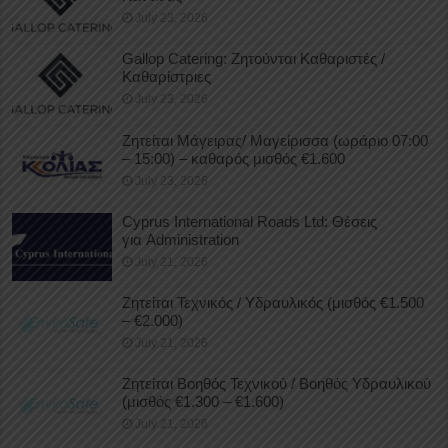
July 23, 2026
Gallop Catering: Ζητούνται Καθαριστές /
Καθαρίστριες
July 23, 2026
Ζητείται Μάγειρας/ Μαγείρισσα (ωράριο 07:00
– 15:00) – καθαρός μισθός €1.600
July 23, 2026
Cyprus International Roads Ltd: Θέσεις
για Administration
July 21, 2026
Ζητείται Τεχνικός / Υδραυλικός (μισθός €1.500
– €2.000)
July 21, 2026
Ζητείται Βοηθός Τεχνικού / Βοηθός Υδραυλικού
(μισθός €1.300 – €1.600)
July 21, 2026