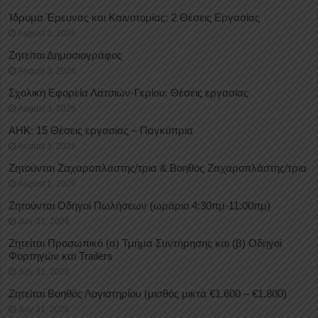
Ίδρυμα Έρευνας και Καινοτομίας: 2 Θέσεις Εργασίας
August 3, 2026
Ζητείται Δημοσιογράφος
August 3, 2026
Σχολική Εφορεία Λατσιών-Γερίου: Θέσεις εργασίας
August 3, 2026
ΑΗΚ: 15 Θέσεις εργασίας – Παγκύπρια
August 3, 2026
Ζητούνται Ζαχαροπλάστης/τρια & Βοηθός Ζαχαροπλάστης/τρια
August 1, 2026
Ζητούνται Οδηγοί Πωλήσεων (ωράριο 4:30πμ-11:00πμ)
July 31, 2026
Ζητείται Προσωπικό (α) Τμήμα Συντήρησης και (β) Οδηγοί
Φορτηγών και Trailers
July 31, 2026
Ζητείται Βοηθός Λογιστηρίου (μισθός μικτά €1.600 – €1.800)
July 31, 2026