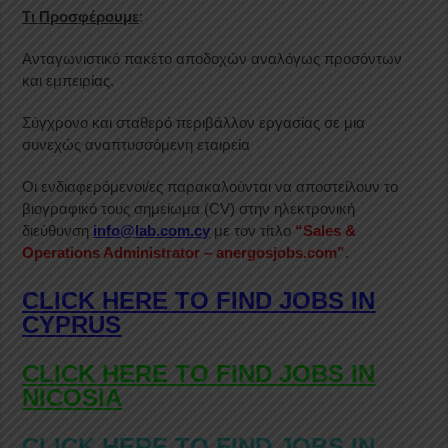
Τι Προσφέρουμε
:
Ανταγωνιστικό πακέτο αποδοχών αναλόγως προσόντων
και εμπειρίας.
Σύγχρονο και σταθερό περιβάλλον εργασίας σε μια
συνεχώς αναπτυσσόμενη εταιρεία
Οι ενδιαφερόμενοι/ες παρακαλούνται να αποστείλουν το
βιογραφικό τους σημείωμα (CV) στην ηλεκτρονική
διεύθυνση
info@lab.com.cy
με τον τίτλο
“Sales &
Operations Administrator – anergosjobs.com”
.
CLICK HERE TO FIND JOBS IN
CYPRUS
CLICK HERE TO FIND JOBS IN
NICOSIA
CLICK HERE TO FIND JOBS IN