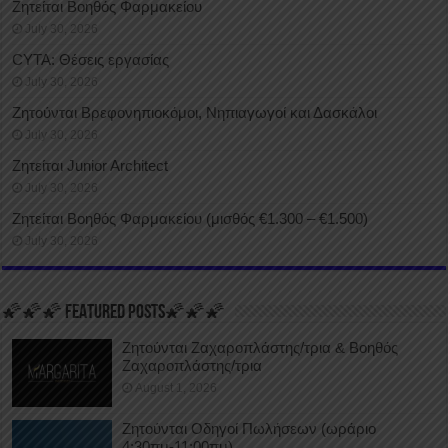
Ζητείται Βοηθός Φαρμακείου
July 30, 2026
CYTA: Θέσεις εργασίας
July 30, 2026
Ζητούνται Βρεφονηπιοκόμοι, Νηπιαγωγοί και Δασκάλοι
July 30, 2026
Ζητείται Junior Architect
July 30, 2026
Ζητείται Βοηθός Φαρμακείου (μισθός €1.300 – €1.500)
July 30, 2026
🌠🌠🌠 FEATURED POSTS🌠🌠🌠
Ζητούνται Ζαχαροπλάστης/τρια & Βοηθός
Ζαχαροπλάστης/τρια
August 1, 2026
Ζητούνται Οδηγοί Πωλήσεων (ωράριο
4:30πμ-11:00πμ)