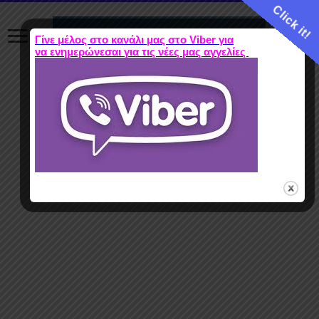
Click it!
Γίνε μέλος στο κανάλι μας στο Viber για
να ενημερώνεσαι για τις νέες μας αγγελίες