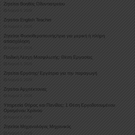
Ζητείται Βοηθός Οδοντιατρείου
August 4, 2026
Ζητείται English Teacher
August 4, 2026
Ζητείται Φυσιοθεραπευτής/τρια για μερική ή πλήρη
απασχόληση
August 3, 2026
Παιδική Λέσχη Μοσφιλωτής: Θέση Εργασίας
August 3, 2026
Ζητείται Εργάτης/ Εργάτρια για την παραγωγή
August 3, 2026
Ζητείται Αρχιτέκτονας
August 3, 2026
Υπηρεσία Θήρας και Πανίδας: 1 Θέση Eργοδοτουμένου
Oρισμένου Xρόνου
August 3, 2026
Ζητείται Μηχανολόγος Μηχανικός
August 3, 2026