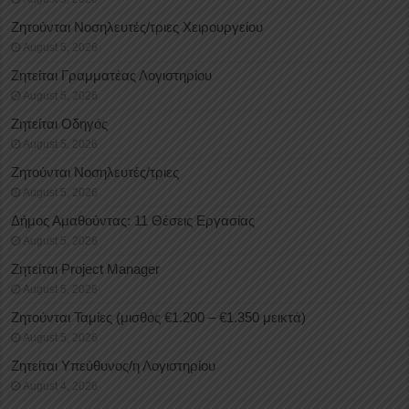
Ζητούνται Νοσηλευτές/τριες Χειρουργείου
August 5, 2026
Ζητείται Γραμματέας Λογιστηρίου
August 5, 2026
Ζητείται Οδηγός
August 5, 2026
Ζητούνται Νοσηλευτές/τριες
August 5, 2026
Δήμος Αμαθούντας: 11 Θέσεις Εργασίας
August 5, 2026
Ζητείται Project Manager
August 5, 2026
Ζητούνται Ταμίες (μισθός €1.200 – €1.350 μεικτά)
August 5, 2026
Ζητείται Υπεύθυνος/η Λογιστηρίου
August 4, 2026