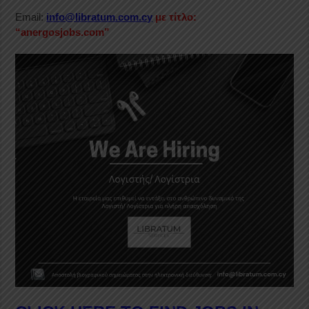
Email:
info@libratum.com.cy
με τίτλο:
“anergosjobs.com”