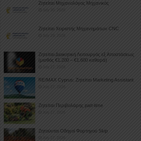
Ζητείται Μηχανολόγος Μηχανικός
July 30, 2026
Ζητείται Χειριστής Μηχανημάτων CNC
July 29, 2026
Ζητείται Διοικητική Λειτουργός εξ Αποστάσεως
(μισθός €1.200 – €1.600 καθαρά)
July 27, 2026
RE/MAX Cyprus: Ζητείται Marketing Assistant
July 27, 2026
Ζητείται Περιβολάρης part-time
July 27, 2026
Ζητούνται Οδηγοί Φορτηγού Skip
July 27, 2026