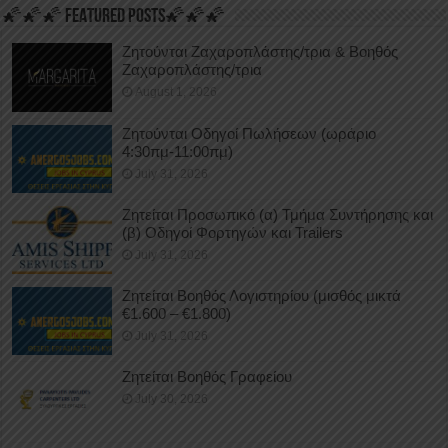
🌠🌠🌠 FEATURED POSTS🌠🌠🌠
Ζητούνται Ζαχαροπλάστης/τρια & Βοηθός
Ζαχαροπλάστης/τρια
August 1, 2026
Ζητούνται Οδηγοί Πωλήσεων (ωράριο
4:30πμ-11:00πμ)
July 31, 2026
Ζητείται Προσωπικό (α) Τμήμα Συντήρησης και
(β) Οδηγοί Φορτηγών και Trailers
July 31, 2026
Ζητείται Βοηθός Λογιστηρίου (μισθός μικτά
€1.600 – €1.800)
July 31, 2026
Ζητείται Βοηθός Γραφείου
July 30, 2026