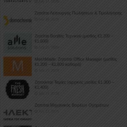
July 17, 2026
Ζητείται Λειτουργός Πωλήσεων & Τιμολόγησης
July 16, 2026
Ζητείται Βοηθός Τεχνικού (μισθός €1.200 –
€1.600)
July 15, 2026
MeshMade: Ζητείται Office Manager (μισθός
€1.200 – €1.600 καθαρά)
July 15, 2026
Ζητούνται Ταμίες (αρχικός μισθός €1.300 –
€1.400)
July 14, 2026
Ζητείται Μηχανικός Βαρέων Οχημάτων
July 13, 2026