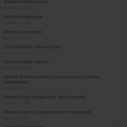
Ζητούνται Μαθηματικοί
August 4, 2026
Ζητείται Καθαρίστρια
August 4, 2026
Ζητείται Γραμματέας
August 4, 2026
Ζητείται Βοηθός Οδοντιατρείου
August 4, 2026
Ζητείται English Teacher
August 4, 2026
Ζητείται Φυσιοθεραπευτής/τρια για μερική ή πλήρη
απασχόληση
August 3, 2026
Παιδική Λέσχη Μοσφιλωτής: Θέση Εργασίας
August 3, 2026
Ζητείται Εργάτης/ Εργάτρια για την παραγωγή
August 3, 2026
Ζητείται Αρχιτέκτονας