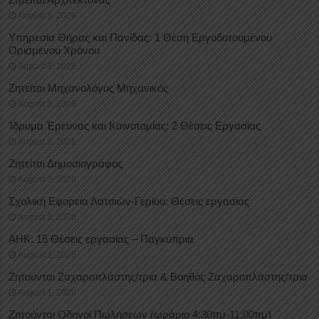
August 3, 2026
Υπηρεσία Θήρας και Πανίδας: 1 Θέση Eργοδοτουμένου
Oρισμένου Xρόνου
August 3, 2026
Ζητείται Μηχανολόγος Μηχανικός
August 3, 2026
Ίδρυμα Έρευνας και Καινοτομίας: 2 Θέσεις Εργασίας
August 3, 2026
Ζητείται Δημοσιογράφος
August 3, 2026
Σχολική Εφορεία Λατσιών-Γερίου: Θέσεις εργασίας
August 3, 2026
ΑΗΚ: 15 Θέσεις εργασίας – Παγκύπρια
August 3, 2026
Ζητούνται Ζαχαροπλάστης/τρια & Βοηθός Ζαχαροπλάστης/τρια
August 1, 2026
Ζητούνται Οδηγοί Πωλήσεων (ωράριο 4:30πμ-11:00πμ)