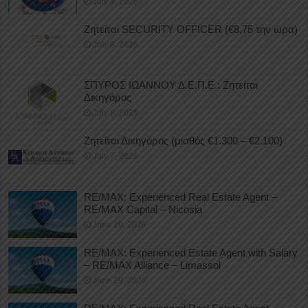
July 8, 2026
Ζητείται SECURITY OFFICER (€8,75 την ώρα)
July 8, 2026
ΣΠΥΡΟΣ ΙΩΑΝΝΟΥ Δ.Ε.Π.Ε.: Ζητείται
Δικηγόρος
July 8, 2026
Ζητείται Δικηγόρος (μισθός €1.300 – €2.100)
July 7, 2026
RE/MAX: Experienced Real Estate Agent –
RE/MAX Capital – Nicosia
June 29, 2026
RE/MAX: Experienced Estate Agent with Salary
– RE/MAX Alliance – Limassol
June 29, 2026