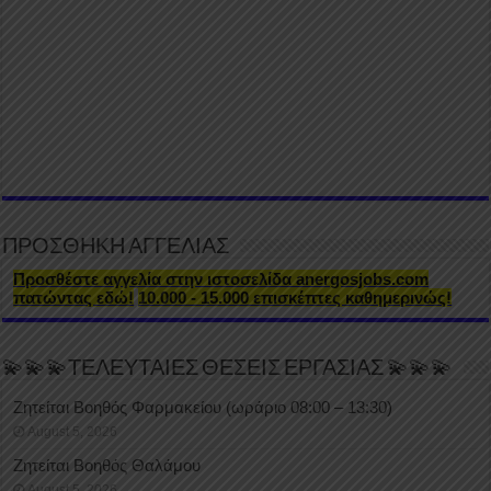
ΠΡΟΣΘΗΚΗ ΑΓΓΕΛΙΑΣ
Προσθέστε αγγελία στην ιστοσελίδα anergosjobs.com
πατώντας εδώ!
10.000 - 15.000 επισκέπτες καθημερινώς!
💫💫💫ΤΕΛΕΥΤΑΙΕΣ ΘΕΣΕΙΣ ΕΡΓΑΣΙΑΣ 💫💫💫
Ζητείται Βοηθός Φαρμακείου (ωράριο 08:00 – 13:30)
August 5, 2026
Ζητείται Βοηθός Θαλάμου
August 5, 2026