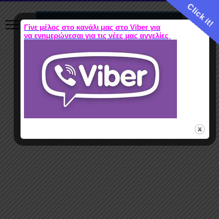
Click it!
Γίνε μέλος στο κανάλι μας στο Viber για
να ενημερώνεσαι για τις νέες μας αγγελίες