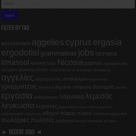
FILTER BY TAQ
aggelies
cyprus
ergasia
accountant
ergodotisi
jobs
grammateas
larnaca
Nicosia
limassol
paphos
MARKETING
receptionists
ΒΟΗΘΟΣ ΙΑΤΡΟΥ
SECURITY
ΗΛΕΚΤΡΟΛΟΓΟΙ
ΦΥΛΑΚΕΣ ΑΣΦΑΛΕΙΑΣ
αγγελίες
αμμόχωστος
αποθηκάριοι
αρχιτέκτονας
γραμματέας
διανομείς
δημόσια υπηρεσία
δάσκαλοι
εργάτες
εργασία
λεμεσός
λάρνακα
καθαρίστριες
λευκωσία
λογιστές
μηχανολόγοι
μηχανολόγοι μηχανικοί
οδηγοί
πάφος
πλασιέ
νηπιαγωγοί
πολιτικοί μηχανικοί
νοσηλευτές
πωλήτριες
πωλητές
σερβιτόροι
φρουροί ασφαλείας
φύλακες
► RECENT JOBS ◄