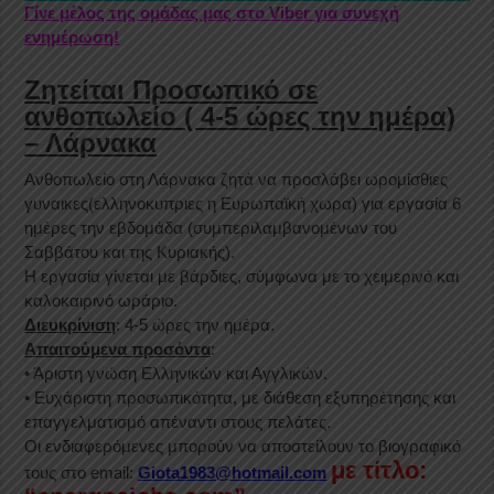
Γίνε μέλος της ομάδας μας στο Viber για συνεχή
ενημέρωση!
Ζητείται Προσωπικό σε
ανθοπωλείο ( 4-5 ώρες την ημέρα)
– Λάρνακα
Ανθοπωλείο στη Λάρνακα ζητά να προσλάβει ωρομίσθιες
γυναικες(ελληνοκυπριες η Ευρωπαϊκή χωρα) για εργασία 6
ημέρες την εβδομάδα (συμπεριλαμβανομένων του
Σαββάτου και της Κυριακής).
Η εργασία γίνεται με βάρδιες, σύμφωνα με το χειμερινό και
καλοκαιρινό ωράριο.
Διευκρίνιση
: 4-5 ώρες την ημέρα.
Απαιτούμενα προσόντα
:
• Άριστη γνώση Ελληνικών και Αγγλικών.
• Ευχάριστη προσωπικότητα, με διάθεση εξυπηρέτησης και
επαγγελματισμό απέναντι στους πελάτες.
Οι ενδιαφερόμενες μπορούν να αποστείλουν το βιογραφικό
με τίτλο:
τους στο email:
Giota1983@hotmail.com