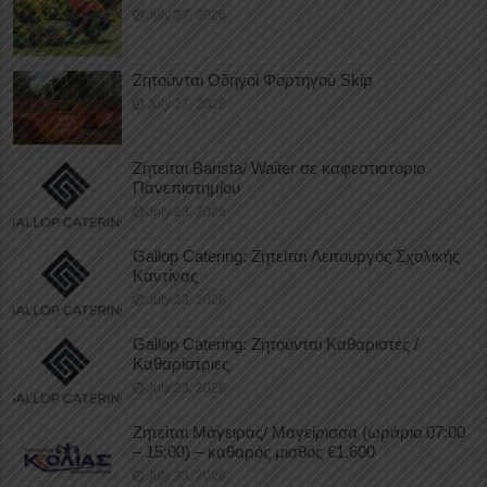
July 27, 2026
Ζητούνται Οδηγοί Φορτηγού Skip
July 27, 2026
Ζητείται Barista/ Waiter σε καφεστιατόριο
Πανεπιστημίου
July 23, 2026
Gallop Catering: Ζητείται Λειτουργός Σχολικής
Καντίνας
July 23, 2026
Gallop Catering: Ζητούνται Καθαριστές /
Καθαρίστριες
July 23, 2026
Ζητείται Μάγειρας/ Μαγείρισσα (ωράριο 07:00
– 15:00) – καθαρός μισθός €1.600
July 23, 2026