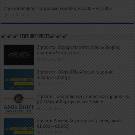
Ζητείται Βοηθός Φαρμακείου (μισθός €1.300 – €1.500)
July 30, 2026
🌠🌠🌠 FEATURED POSTS🌠🌠🌠
Ζητούνται Ζαχαροπλάστης/τρια & Βοηθός
Ζαχαροπλάστης/τρια
August 1, 2026
Ζητούνται Οδηγοί Πωλήσεων (ωράριο
4:30πμ-11:00πμ)
July 31, 2026
Ζητείται Προσωπικό (α) Τμήμα Συντήρησης και
(β) Οδηγοί Φορτηγών και Trailers
July 31, 2026
Ζητείται Βοηθός Λογιστηρίου (μισθός μικτά
€1.600 – €1.800)
July 31, 2026