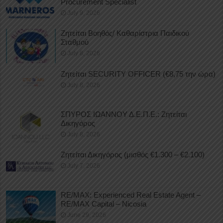
Procurement Specialist
July 9, 2026
Ζητείται Βοηθός/ Καθαρίστρια Παιδικού
Σταθμού
July 8, 2026
Ζητείται SECURITY OFFICER (€8,75 την ώρα)
July 8, 2026
ΣΠΥΡΟΣ ΙΩΑΝΝΟΥ Δ.Ε.Π.Ε.: Ζητείται
Δικηγόρος
July 8, 2026
Ζητείται Δικηγόρος (μισθός €1.300 – €2.100)
July 7, 2026
RE/MAX: Experienced Real Estate Agent –
RE/MAX Capital – Nicosia
June 29, 2026