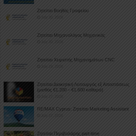
Ζητείται Βοηθός Γραφείου
July 30, 2026
Ζητείται Μηχανολόγος Μηχανικός
July 30, 2026
Ζητείται Χειριστής Μηχανημάτων CNC
July 29, 2026
Ζητείται Διοικητική Λειτουργός εξ Αποστάσεως
(μισθός €1.200 – €1.600 καθαρά)
July 27, 2026
RE/MAX Cyprus: Ζητείται Marketing Assistant
July 27, 2026
Ζητείται Περιβολάρης part-time