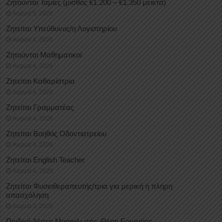
Ζητούνται Ταμίες (μισθός €1.200 – €1.350 μεικτά)
August 5, 2026
Ζητείται Υπεύθυνος/η Λογιστηρίου
August 4, 2026
Ζητούνται Μαθηματικοί
August 4, 2026
Ζητείται Καθαρίστρια
August 4, 2026
Ζητείται Γραμματέας
August 4, 2026
Ζητείται Βοηθός Οδοντιατρείου
August 4, 2026
Ζητείται English Teacher
August 4, 2026
Ζητείται Φυσιοθεραπευτής/τρια για μερική ή πλήρη
απασχόληση
August 3, 2026
Παιδική Λέσχη Μοσφιλωτής: Θέση Εργασίας