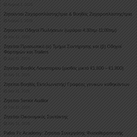
August 3, 2026
Ζητούνται Ζαχαροπλάστης/τρια & Βοηθός Ζαχαροπλάστης/τρια
August 1, 2026
Ζητούνται Οδηγοί Πωλήσεων (ωράριο 4:30πμ-11:00πμ)
July 31, 2026
Ζητείται Προσωπικό (α) Τμήμα Συντήρησης και (β) Οδηγοί
Φορτηγών και Trailers
July 31, 2026
Ζητείται Βοηθός Λογιστηρίου (μισθός μικτά €1.600 – €1.800)
July 31, 2026
Ζητείται Βοηθός Εκτελωνιστής/ Γραφέας γενικών καθηκόντων
July 31, 2026
Ζητείται Senior Auditor
July 31, 2026
Ζητείται Οικονομικός Συντάκτης
July 31, 2026
Pafos Fc Academy: Ζητείται Συνεργάτης Φυσιοθεραπευτής