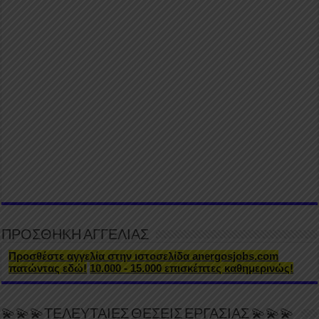
ΠΡΟΣΘΗΚΗ ΑΓΓΕΛΙΑΣ
Προσθέστε αγγελία στην ιστοσελίδα anergosjobs.com
πατώντας εδώ!
10.000 - 15.000 επισκέπτες καθημερινώς!
💫💫💫ΤΕΛΕΥΤΑΙΕΣ ΘΕΣΕΙΣ ΕΡΓΑΣΙΑΣ 💫💫💫