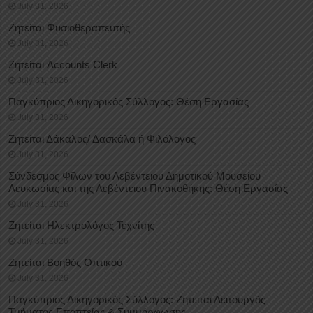
July 31, 2026
Ζητείται Φυσιοθεραπευτής
July 31, 2026
Ζητείται Accounts Clerk
July 31, 2026
Παγκύπριος Δικηγορικός Σύλλογος: Θέση Εργασίας
July 31, 2026
Ζητείται Δάκαλος/ Δασκάλα ή Φιλόλογος
July 31, 2026
Σύνδεσμος Φίλων του Λεβέντειου Δημοτικού Μουσείου
Λευκωσίας και της Λεβέντειου Πινακοθήκης: Θέση Εργασίας
July 31, 2026
Ζητείται Ηλεκτρολόγος Τεχνίτης
July 31, 2026
Ζητείται Βοηθός Οπτικού
July 31, 2026
Παγκύπριος Δικηγορικός Σύλλογος: Ζητείται Λειτουργός
Τμήματος Εποπτείας & Συμμόρφωσης