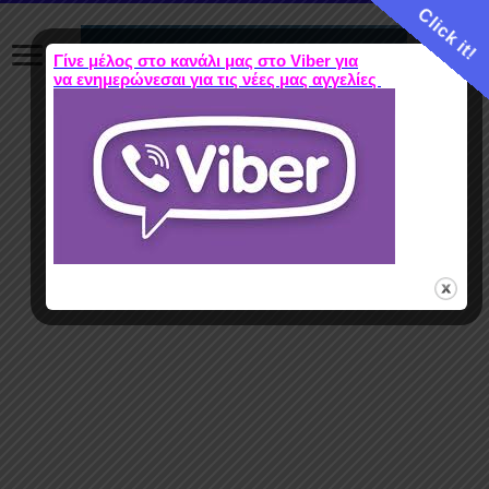
Click it!
Γίνε μέλος στο κανάλι μας στο Viber για
να ενημερώνεσαι για τις νέες μας αγγελίες