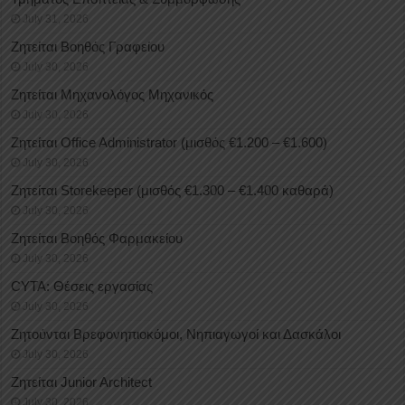
July 31, 2026
Ζητείται Βοηθός Γραφείου
July 30, 2026
Ζητείται Μηχανολόγος Μηχανικός
July 30, 2026
Ζητείται Office Administrator (μισθός €1.200 – €1.600)
July 30, 2026
Ζητείται Storekeeper (μισθός €1.300 – €1.400 καθαρά)
July 30, 2026
Ζητείται Βοηθός Φαρμακείου
July 30, 2026
CYTA: Θέσεις εργασίας
July 30, 2026
Ζητούνται Βρεφονηπιοκόμοι, Νηπιαγωγοί και Δασκάλοι
July 30, 2026
Ζητείται Junior Architect
July 30, 2026