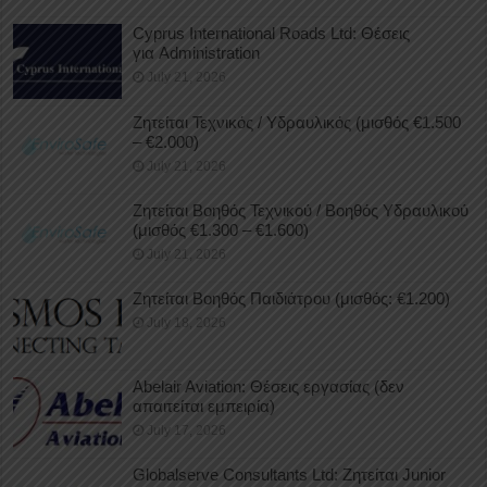
Cyprus International Roads Ltd: Θέσεις
για Administration
July 21, 2026
Ζητείται Τεχνικός / Υδραυλικός (μισθός €1.500
– €2.000)
July 21, 2026
Ζητείται Βοηθός Τεχνικού / Βοηθός Υδραυλικού
(μισθός €1.300 – €1.600)
July 21, 2026
Ζητείται Βοηθός Παιδιάτρου (μισθός: €1.200)
July 18, 2026
Abelair Aviation: Θέσεις εργασίας (δεν
απαιτείται εμπειρία)
July 17, 2026
Globalserve Consultants Ltd: Ζητείται Junior