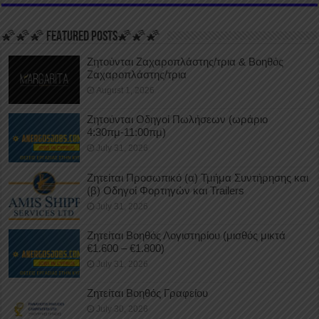
🌠🌠🌠 FEATURED POSTS🌠🌠🌠
Ζητούνται Ζαχαροπλάστης/τρια & Βοηθός
Ζαχαροπλάστης/τρια
August 1, 2026
Ζητούνται Οδηγοί Πωλήσεων (ωράριο
4:30πμ-11:00πμ)
July 31, 2026
Ζητείται Προσωπικό (α) Τμήμα Συντήρησης και
(β) Οδηγοί Φορτηγών και Trailers
July 31, 2026
Ζητείται Βοηθός Λογιστηρίου (μισθός μικτά
€1.600 – €1.800)
July 31, 2026
Ζητείται Βοηθός Γραφείου
July 30, 2026