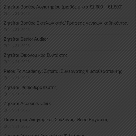
Ζητείται Βοηθός Λογιστηρίου (μισθός μικτά €1.600 – €1.800)
July 31, 2026
Ζητείται Βοηθός Εκτελωνιστής/ Γραφέας γενικών καθηκόντων
July 31, 2026
Ζητείται Senior Auditor
July 31, 2026
Ζητείται Οικονομικός Συντάκτης
July 31, 2026
Pafos Fc Academy: Ζητείται Συνεργάτης Φυσιοθεραπευτής
July 31, 2026
Ζητείται Φυσιοθεραπευτής
July 31, 2026
Ζητείται Accounts Clerk
July 31, 2026
Παγκύπριος Δικηγορικός Σύλλογος: Θέση Εργασίας
July 31, 2026
Ζητείται Δάκαλος/ Δασκάλα ή Φιλόλογος