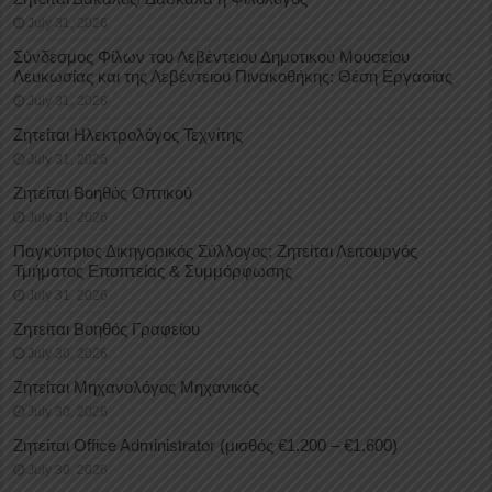
July 31, 2026
Σύνδεσμος Φίλων του Λεβέντειου Δημοτικού Μουσείου
Λευκωσίας και της Λεβέντειου Πινακοθήκης: Θέση Εργασίας
July 31, 2026
Ζητείται Ηλεκτρολόγος Τεχνίτης
July 31, 2026
Ζητείται Βοηθός Οπτικού
July 31, 2026
Παγκύπριος Δικηγορικός Σύλλογος: Ζητείται Λειτουργός
Τμήματος Εποπτείας & Συμμόρφωσης
July 31, 2026
Ζητείται Βοηθός Γραφείου
July 30, 2026
Ζητείται Μηχανολόγος Μηχανικός
July 30, 2026
Ζητείται Office Administrator (μισθός €1.200 – €1.600)
July 30, 2026