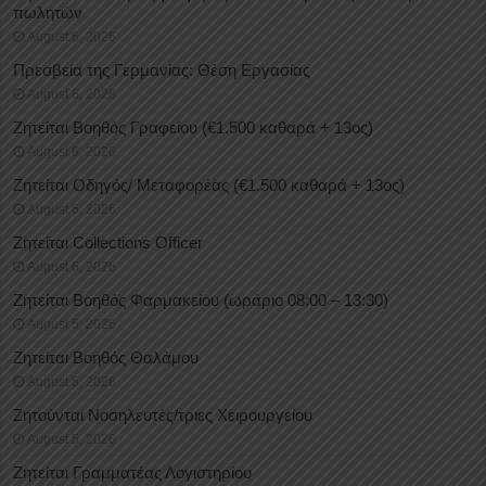
πωλητών
August 6, 2026
Πρεσβεία της Γερμανίας: Θέση Εργασίας
August 6, 2026
Ζητείται Βοηθός Γραφείου (€1.500 καθαρά + 13ος)
August 6, 2026
Ζητείται Οδηγός/ Μεταφορέας (€1.500 καθαρά + 13ος)
August 6, 2026
Ζητείται Collections Officer
August 6, 2026
Ζητείται Βοηθός Φαρμακείου (ωράριο 08:00 – 13:30)
August 5, 2026
Ζητείται Βοηθός Θαλάμου
August 5, 2026
Ζητούνται Νοσηλευτές/τριες Χειρουργείου
August 5, 2026
Ζητείται Γραμματέας Λογιστηρίου