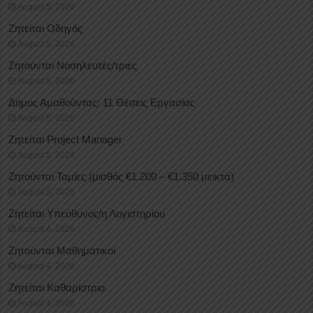
August 5, 2026
Ζητείται Οδηγός
August 5, 2026
Ζητούνται Νοσηλευτές/τριες
August 5, 2026
Δήμος Αμαθούντας: 11 Θέσεις Εργασίας
August 5, 2026
Ζητείται Project Manager
August 5, 2026
Ζητούνται Ταμίες (μισθός €1.200 – €1.350 μεικτά)
August 5, 2026
Ζητείται Υπεύθυνος/η Λογιστηρίου
August 4, 2026
Ζητούνται Μαθηματικοί
August 4, 2026
Ζητείται Καθαρίστρια
August 4, 2026