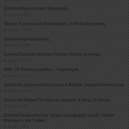
Ζητείται Μηχανολόγος Μηχανικός
August 3, 2026
Ίδρυμα Έρευνας και Καινοτομίας: 2 Θέσεις Εργασίας
August 3, 2026
Ζητείται Δημοσιογράφος
August 3, 2026
Σχολική Εφορεία Λατσιών-Γερίου: Θέσεις εργασίας
August 3, 2026
ΑΗΚ: 15 Θέσεις εργασίας – Παγκύπρια
August 3, 2026
Ζητούνται Ζαχαροπλάστης/τρια & Βοηθός Ζαχαροπλάστης/τρια
August 1, 2026
Ζητούνται Οδηγοί Πωλήσεων (ωράριο 4:30πμ-11:00πμ)
July 31, 2026
Ζητείται Προσωπικό (α) Τμήμα Συντήρησης και (β) Οδηγοί
Φορτηγών και Trailers
July 31, 2026