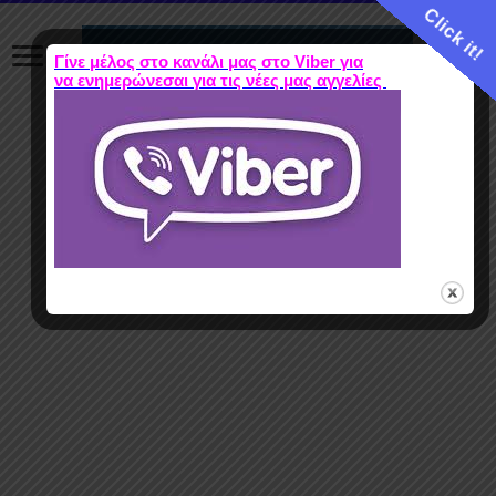
Click it!
Γίνε μέλος στο κανάλι μας στο Viber για
να ενημερώνεσαι για τις νέες μας αγγελίες