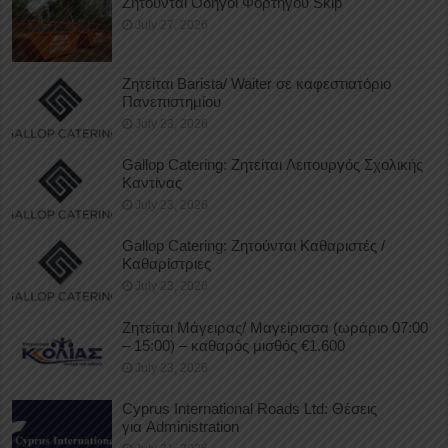
Ζητούνται Οδηγοί Φορτηγού Skip
July 27, 2026
Ζητείται Barista/ Waiter σε καφεστιατόριο
Πανεπιστημίου
July 23, 2026
Gallop Catering: Ζητείται Λειτουργός Σχολικής
Καντίνας
July 23, 2026
Gallop Catering: Ζητούνται Καθαριστές /
Καθαρίστριες
July 23, 2026
Ζητείται Μάγειρας/ Μαγείρισσα (ωράριο 07:00
– 15:00) – καθαρός μισθός €1.600
July 23, 2026
Cyprus International Roads Ltd: Θέσεις
για Administration