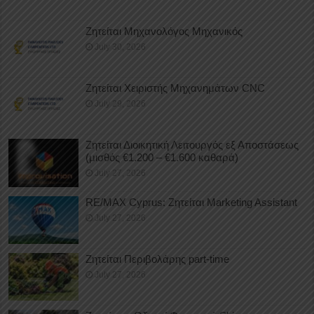
Ζητείται Μηχανολόγος Μηχανικός
July 30, 2026
Ζητείται Χειριστής Μηχανημάτων CNC
July 29, 2026
Ζητείται Διοικητική Λειτουργός εξ Αποστάσεως
(μισθός €1.200 – €1.600 καθαρά)
July 27, 2026
RE/MAX Cyprus: Ζητείται Marketing Assistant
July 27, 2026
Ζητείται Περιβολάρης part-time
July 27, 2026