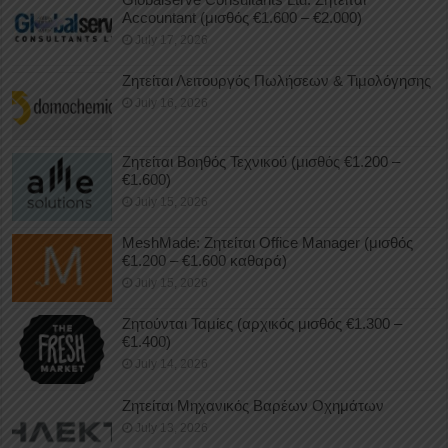
Accountant (μισθός €1.600 – €2.000)
July 17, 2026
Ζητείται Λειτουργός Πωλήσεων & Τιμολόγησης
July 16, 2026
Ζητείται Βοηθός Τεχνικού (μισθός €1.200 –
€1.600)
July 15, 2026
MeshMade: Ζητείται Office Manager (μισθός
€1.200 – €1.600 καθαρά)
July 15, 2026
Ζητούνται Ταμίες (αρχικός μισθός €1.300 –
€1.400)
July 14, 2026
Ζητείται Μηχανικός Βαρέων Οχημάτων
July 13, 2026