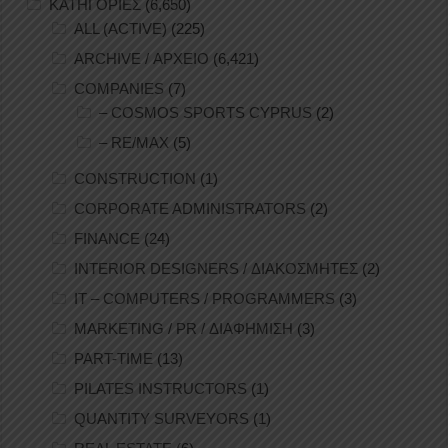
ΚΑΤΗΓΟΡΙΕΣ
(6,650)
ALL (ACTIVE)
(225)
ARCHIVE / ΑΡΧΕΙΟ
(6,421)
COMPANIES
(7)
– COSMOS SPORTS CYPRUS
(2)
– RE/MAX
(5)
CONSTRUCTION
(1)
CORPORATE ADMINISTRATORS
(2)
FINANCE
(24)
INTERIOR DESIGNERS / ΔΙΑΚΟΣΜΗΤΕΣ
(2)
IT – COMPUTERS / PROGRAMMERS
(3)
MARKETING / PR / ΔΙΑΦΗΜΙΣΗ
(3)
PART-TIME
(13)
PILATES INSTRUCTORS
(1)
QUANTITY SURVEYORS
(1)