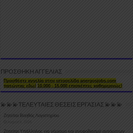
ΠΡΟΣΘΗΚΗ ΑΓΓΕΛΙΑΣ
Προσθέστε αγγελία στην ιστοσελίδα anergosjobs.com
πατώντας εδώ!
10.000 - 15.000 επισκέπτες καθημερινώς!
💫💫💫ΤΕΛΕΥΤΑΙΕΣ ΘΕΣΕΙΣ ΕΡΓΑΣΙΑΣ 💫💫💫
Ζητείται Βοηθός Λογιστηρίου
August 6, 2026
Ζητείται Υπάλληλος για γέμισμα και ανεφοδιασμό αυτόματων