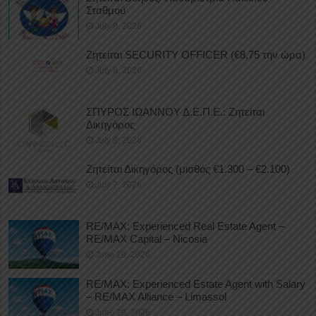
Σταθμού
July 8, 2026
Ζητείται SECURITY OFFICER (€8,75 την ώρα)
July 8, 2026
ΣΠΥΡΟΣ ΙΩΑΝΝΟΥ Δ.Ε.Π.Ε.: Ζητείται
Δικηγόρος
July 8, 2026
Ζητείται Δικηγόρος (μισθός €1.300 – €2.100)
July 7, 2026
RE/MAX: Experienced Real Estate Agent –
RE/MAX Capital – Nicosia
June 29, 2026
RE/MAX: Experienced Estate Agent with Salary
– RE/MAX Alliance – Limassol
June 29, 2026