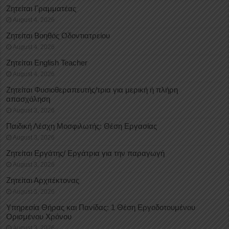
Ζητείται Γραμματέας
August 4, 2026
Ζητείται Βοηθός Οδοντιατρείου
August 4, 2026
Ζητείται English Teacher
August 4, 2026
Ζητείται Φυσιοθεραπευτής/τρια για μερική ή πλήρη
απασχόληση
August 3, 2026
Παιδική Λέσχη Μοσφιλωτής: Θέση Εργασίας
August 3, 2026
Ζητείται Εργάτης/ Εργάτρια για την παραγωγή
August 3, 2026
Ζητείται Αρχιτέκτονας
August 3, 2026
Υπηρεσία Θήρας και Πανίδας: 1 Θέση Eργοδοτουμένου
Oρισμένου Xρόνου
August 3, 2026