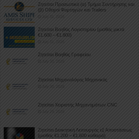
Ζητείται Προσωπικό (α) Τμήμα Συντήρησης και
(β) Οδηγοί Φορτηγών και Trailers
July 31, 2026
Ζητείται Βοηθός Λογιστηρίου (μισθός μικτά
€1.600 – €1.800)
July 31, 2026
Ζητείται Βοηθός Γραφείου
July 30, 2026
Ζητείται Μηχανολόγος Μηχανικός
July 30, 2026
Ζητείται Χειριστής Μηχανημάτων CNC
July 29, 2026
Ζητείται Διοικητική Λειτουργός εξ Αποστάσεως
(μισθός €1.200 – €1.600 καθαρά)