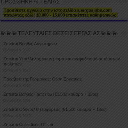
ΠΡΟΣΘΗΚΗ ΑΓΓΕΛΙΑΣ
Προσθέστε αγγελία στην ιστοσελίδα anergosjobs.com
πατώντας εδώ!
10.000 - 15.000 επισκέπτες καθημερινώς!
💫💫💫ΤΕΛΕΥΤΑΙΕΣ ΘΕΣΕΙΣ ΕΡΓΑΣΙΑΣ 💫💫💫
Ζητείται Βοηθός Λογιστηρίου
August 6, 2026
Ζητείται Υπάλληλος για γέμισμα και ανεφοδιασμό αυτόματων
πωλητών
August 6, 2026
Πρεσβεία της Γερμανίας: Θέση Εργασίας
August 6, 2026
Ζητείται Βοηθός Γραφείου (€1.500 καθαρά + 13ος)
August 6, 2026
Ζητείται Οδηγός/ Μεταφορέας (€1.500 καθαρά + 13ος)
August 6, 2026
Ζητείται Collections Officer