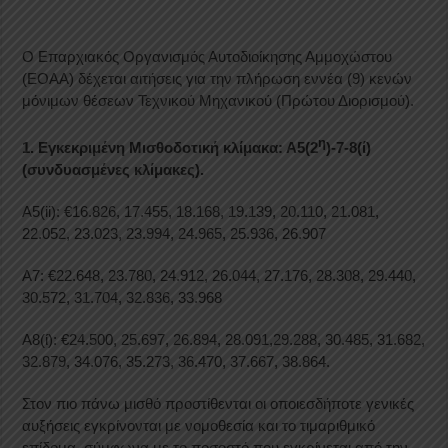
Ο Επαρχιακός Οργανισμός Αυτοδιοίκησης Αμμοχώστου
(ΕΟΑΑ) δέχεται αιτήσεις για την πλήρωση εννέα (9) κενών
μόνιμων θέσεων Τεχνικού Μηχανικού (Πρώτου Διορισμού).
η
1. Εγκεκριμένη Μισθοδοτική κλίμακα: Α5(2
)-7-8(ί)
(συνδυασμένες κλίμακες).
Α5(ii): €16.826, 17.455, 18.168, 19.139, 20.110, 21.081,
22.052, 23.023, 23.994, 24.965, 25.936, 26.907
Α7: €22.648, 23.780, 24.912, 26.044, 27.176, 28.308, 29.440,
30.572, 31.704, 32.836, 33.968
Α8(ί): €24.500, 25.697, 26.894, 28.091,29.288, 30.485, 31.682,
32.879, 34.076, 35.273, 36.470, 37.667, 38.864.
Στον πιο πάνω μισθό προστίθενται οι οποιεσδήποτε γενικές
αυξήσεις εγκρίνονται με νομοθεσία και το τιμαριθμικό
επίδομα, σύμφωνα με το ποσοστό που εγκρίνεται από την