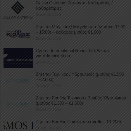
Gallop Catering: Ζητούνται Καθαριστές /
Καθαρίστριες
July 23, 2026
Ζητείται Μάγειρας/ Μαγείρισσα (ωράριο 07:00
– 15:00) – καθαρός μισθός €1.600
July 23, 2026
Cyprus International Roads Ltd: Θέσεις
για Administration
July 21, 2026
Ζητείται Τεχνικός / Υδραυλικός (μισθός €1.500
– €2.000)
July 21, 2026
Ζητείται Βοηθός Τεχνικού / Βοηθός Υδραυλικού
(μισθός €1.300 – €1.600)
July 21, 2026
Ζητείται Βοηθός Παιδιάτρου (μισθός: €1.200)
July 18, 2026