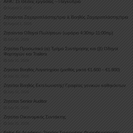
ΑΗΚ: 15 Θέσεις εργασίας – Παγκύπρια
August 3, 2026
Ζητούνται Ζαχαροπλάστης/τρια & Βοηθός Ζαχαροπλάστης/τρια
August 1, 2026
Ζητούνται Οδηγοί Πωλήσεων (ωράριο 4:30πμ-11:00πμ)
July 31, 2026
Ζητείται Προσωπικό (α) Τμήμα Συντήρησης και (β) Οδηγοί
Φορτηγών και Trailers
July 31, 2026
Ζητείται Βοηθός Λογιστηρίου (μισθός μικτά €1.600 – €1.800)
July 31, 2026
Ζητείται Βοηθός Εκτελωνιστής/ Γραφέας γενικών καθηκόντων
July 31, 2026
Ζητείται Senior Auditor
July 31, 2026
Ζητείται Οικονομικός Συντάκτης
July 31, 2026
Pafos Fc Academy: Ζητείται Συνεργάτης Φυσιοθεραπευτής