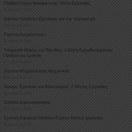
Παιδική Λέσχη Μοσφιλωτής: Θέση Εργασίας
August 3, 2026
Ζητείται Εργάτης/ Εργάτρια για την παραγωγή
August 3, 2026
Ζητείται Αρχιτέκτονας
August 3, 2026
Υπηρεσία Θήρας και Πανίδας: 1 Θέση Eργοδοτουμένου
Oρισμένου Xρόνου
August 3, 2026
Ζητείται Μηχανολόγος Μηχανικός
August 3, 2026
Ίδρυμα Έρευνας και Καινοτομίας: 2 Θέσεις Εργασίας
August 3, 2026
Ζητείται Δημοσιογράφος
August 3, 2026
Σχολική Εφορεία Λατσιών-Γερίου: Θέσεις εργασίας
August 3, 2026