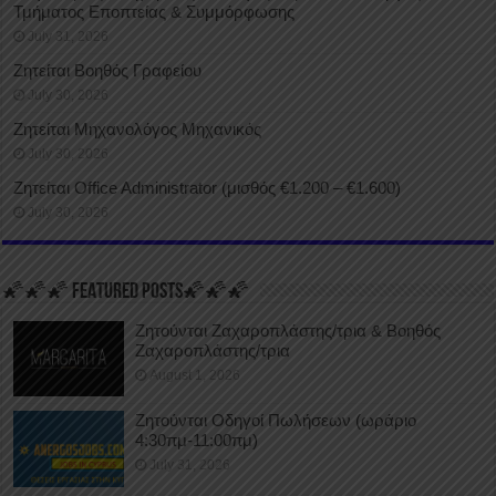
Τμήματος Εποπτείας & Συμμόρφωσης
July 31, 2026
Ζητείται Βοηθός Γραφείου
July 30, 2026
Ζητείται Μηχανολόγος Μηχανικός
July 30, 2026
Ζητείται Office Administrator (μισθός €1.200 – €1.600)
July 30, 2026
🌠🌠🌠 FEATURED POSTS🌠🌠🌠
Ζητούνται Ζαχαροπλάστης/τρια & Βοηθός
Ζαχαροπλάστης/τρια
August 1, 2026
Ζητούνται Οδηγοί Πωλήσεων (ωράριο
4:30πμ-11:00πμ)
July 31, 2026