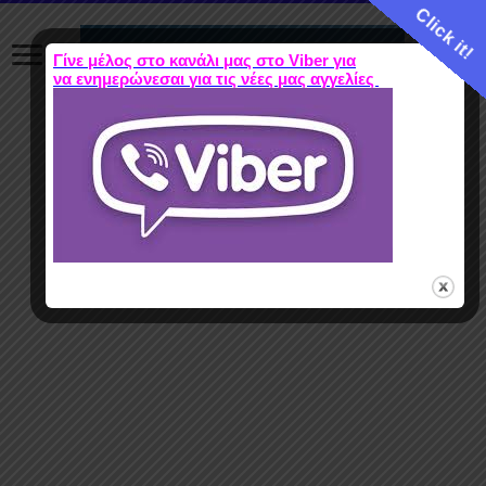
Click it!
Γίνε μέλος στο κανάλι μας στο Viber για
να ενημερώνεσαι για τις νέες μας αγγελίες