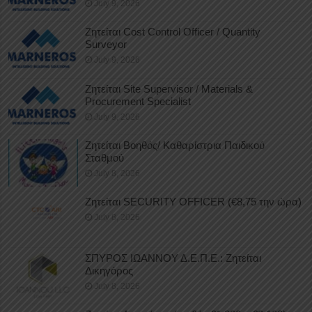
July 9, 2026
Ζητείται Cost Control Officer / Quantity
Surveyor
July 9, 2026
Ζητείται Site Supervisor / Materials &
Procurement Specialist
July 9, 2026
Ζητείται Βοηθός/ Καθαρίστρια Παιδικού
Σταθμού
July 8, 2026
Ζητείται SECURITY OFFICER (€8,75 την ώρα)
July 8, 2026
ΣΠΥΡΟΣ ΙΩΑΝΝΟΥ Δ.Ε.Π.Ε.: Ζητείται
Δικηγόρος
July 8, 2026