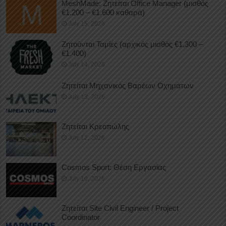
MeshMade: Ζητείται Office Manager (μισθός
€1.200 – €1.600 καθαρά)
July 15, 2026
Ζητούνται Ταμίες (αρχικός μισθός €1.300 –
€1.400)
July 14, 2026
Ζητείται Μηχανικός Βαρέων Οχημάτων
July 13, 2026
Ζητείται Κρεοπώλης
July 12, 2026
Cosmos Sport: Θέση Εργασίας
July 10, 2026
Ζητείται Site Civil Engineer / Project
Coordinator