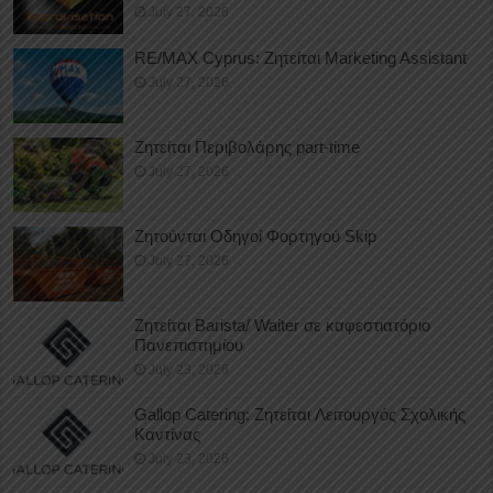
July 27, 2026
RE/MAX Cyprus: Ζητείται Marketing Assistant
July 27, 2026
Ζητείται Περιβολάρης part-time
July 27, 2026
Ζητούνται Οδηγοί Φορτηγού Skip
July 27, 2026
Ζητείται Barista/ Waiter σε καφεστιατόριο
Πανεπιστημίου
July 23, 2026
Gallop Catering: Ζητείται Λειτουργός Σχολικής
Καντίνας
July 23, 2026