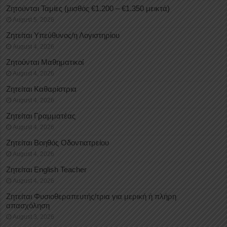
Ζητούνται Ταμίες (μισθός €1.200 – €1.350 μεικτά)
August 5, 2026
Ζητείται Υπεύθυνος/η Λογιστηρίου
August 4, 2026
Ζητούνται Μαθηματικοί
August 4, 2026
Ζητείται Καθαρίστρια
August 4, 2026
Ζητείται Γραμματέας
August 4, 2026
Ζητείται Βοηθός Οδοντιατρείου
August 4, 2026
Ζητείται English Teacher
August 4, 2026
Ζητείται Φυσιοθεραπευτής/τρια για μερική ή πλήρη
απασχόληση
August 3, 2026