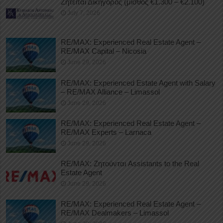
Ζητείται Δικηγόρος (μισθός €1.300 – €2.100)
July 7, 2026
RE/MAX: Experienced Real Estate Agent –
RE/MAX Capital – Nicosia
June 29, 2026
RE/MAX: Experienced Estate Agent with Salary
– RE/MAX Alliance – Limassol
June 29, 2026
RE/MAX: Experienced Real Estate Agent –
RE/MAX Experts – Larnaca
June 29, 2026
RE/MAX: Ζητούνται Assistants to the Real
Estate Agent
June 29, 2026
RE/MAX: Experienced Real Estate Agent –
RE/MAX Dealmakers – Limassol