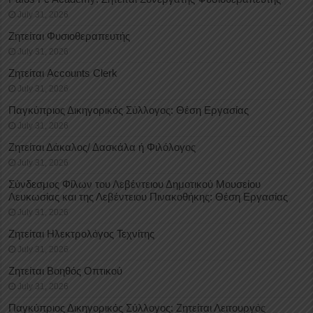
July 31, 2026
Ζητείται Φυσιοθεραπευτής
July 31, 2026
Ζητείται Accounts Clerk
July 31, 2026
Παγκύπριος Δικηγορικός Σύλλογος: Θέση Εργασίας
July 31, 2026
Ζητείται Δάκαλος/ Δασκάλα ή Φιλόλογος
July 31, 2026
Σύνδεσμος Φίλων του Λεβέντειου Δημοτικού Μουσείου
Λευκωσίας και της Λεβέντειου Πινακοθήκης: Θέση Εργασίας
July 31, 2026
Ζητείται Ηλεκτρολόγος Τεχνίτης
July 31, 2026
Ζητείται Βοηθός Οπτικού
July 31, 2026
Παγκύπριος Δικηγορικός Σύλλογος: Ζητείται Λειτουργός