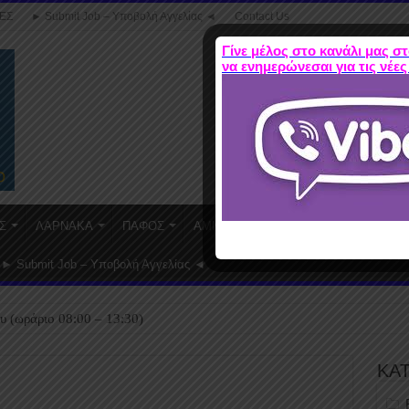
ΕΣ
► Submit Job – Υποβολή Αγγελίας ◄
Contact Us
Γίνε μέλος στο κανάλι μας στ
να ενημερώνεσαι για τις νέες
Σ
ΛΑΡΝΑΚΑ
ΠΑΦΟΣ
ΑΜΜΟΧΩΣΤΟΣ
WORK FROM HO
► Submit Job – Υποβολή Αγγελίας ◄
υ (ωράριο 08:00 – 13:30)
ΚΑ