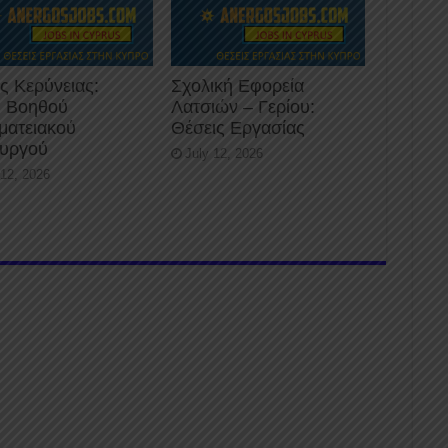
ς Κερύνειας:
Σχολική Εφορεία
 Βοηθού
Λατσιών – Γερίου:
ματειακού
Θέσεις Εργασίας
ουργού
July 12, 2026
 12, 2026