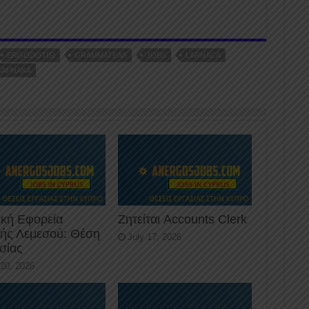
er
ERGODOTISI
GRAMMATEAS
JOBS
LARNACA
ΛΆΡΝΑΚΑ
ική Εφορεία
Ζητείται Accounts Clerk
κής Λεμεσού: Θέση
July 17, 2026
σίας
 20, 2026