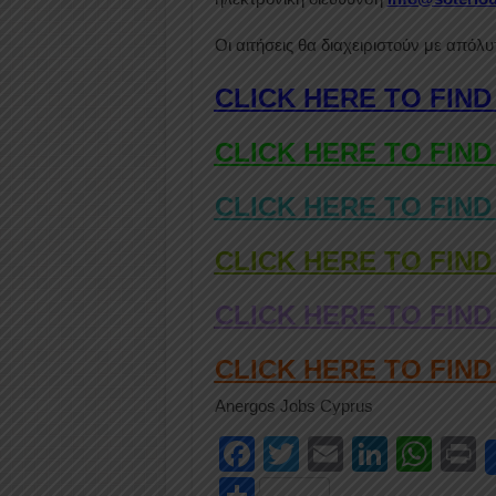
Οι αιτήσεις θα διαχειριστούν με απόλυ
CLICK HERE TO FIND
CLICK HERE TO FIND
CLICK HERE TO FIND
CLICK HERE TO FIND
CLICK HERE TO FIND
CLICK HERE TO FIN
Anergos Jobs Cyprus
F
T
E
Li
W
P
a
wi
m
n
h
i
S