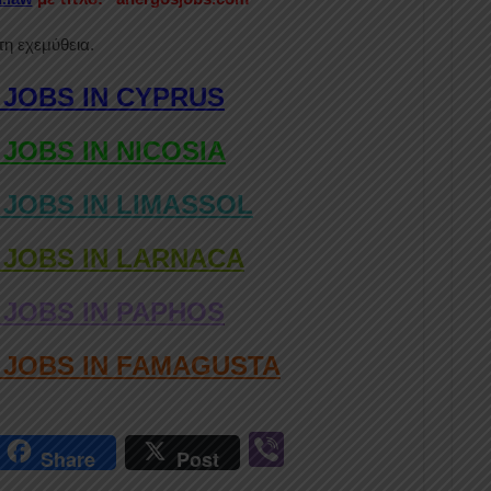
τη εχεμύθεια.
 JOBS IN CYPRUS
 JOBS IN NICOSIA
 JOBS IN LIMASSOL
 JOBS IN LARNACA
 JOBS IN PAPHOS
D JOBS IN FAMAGUSTA
r
Vi
Share
Post
n
b