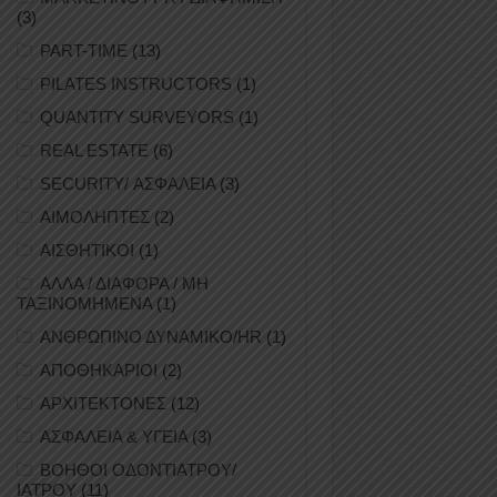
(3)
PART-TIME
(13)
PILATES INSTRUCTORS
(1)
QUANTITY SURVEYORS
(1)
REAL ESTATE
(6)
SECURITY/ ΑΣΦΑΛΕΙΑ
(3)
ΑΙΜΟΛΗΠΤΕΣ
(2)
ΑΙΣΘΗΤΙΚΟΙ
(1)
ΑΛΛΑ / ΔΙΑΦΟΡΑ / ΜΗ
ΤΑΞΙΝΟΜΗΜΕΝΑ
(1)
ΑΝΘΡΩΠΙΝΟ ΔΥΝΑΜΙΚΟ/HR
(1)
ΑΠΟΘΗΚΑΡΙΟΙ
(2)
ΑΡΧΙΤΕΚΤΟΝΕΣ
(12)
ΑΣΦΑΛΕΙΑ & ΥΓΕΙΑ
(3)
ΒΟΗΘΟΙ ΟΔΟΝΤΙΑΤΡΟΥ/
ΙΑΤΡΟΥ
(11)