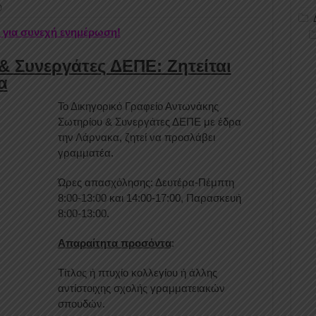
Ο
r για συνεχή ενημέρωση!
 Συνεργάτες ΔΕΠΕ: Ζητείται
α
Το Δικηγορικό Γραφείο Αντωνάκης
Σωτηρίου & Συνεργάτες ΔΕΠΕ με έδρα
την Λάρνακα, ζητεί να προσλάβει
γραμματέα.
Ώρες απασχόλησης: Δευτέρα-Πέμπτη
8:00-13:00 και 14:00-17:00, Παρασκευή
8:00-13:00.
Απαραίτητα προσόντα
:
Τίτλος ή πτυχίο κολλεγίου ή άλλης
αντίστοιχης σχολής γραμματειακών
σπουδών.