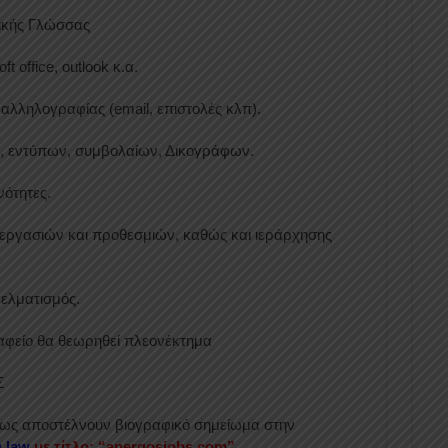
λικής Γλώσσας
office, outlook κ.α.
αλληλογραφίας (email, επιστολές κλπ).
 εντύπων, συμβολαίων, Δικογράφων.
νότητες.
 εργασιών και προθεσμιών, καθώς και ιεράρχησης
ελματισμός.
αφείο θα θεωρηθεί πλεονέκτημα
Σ
πως αποστέλνουν βιογραφικό σημείωμα στην
.law
με τίτλο: “anergosjobs.com”