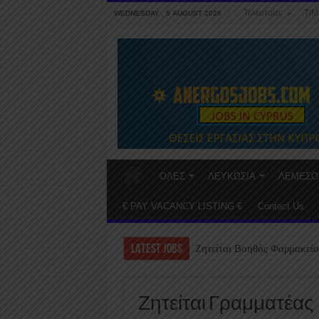
Τελευταίες
ΤΙΜ
WEDNESDAY , 5 AUGUST 2026
ΟΛΕΣ
ΛΕΥΚΩΣΙΑ
ΛΕΜΕΣΟ
€ PAY VACANCY LISTING €
Contact Us
LATEST JOBS
Ζητείται Βοηθός Φαρμακείο
Ζητείται Γραμματέας