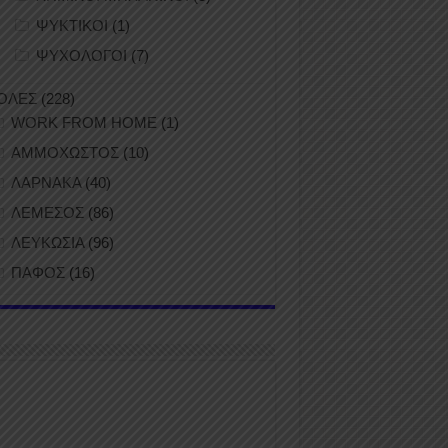
ΨΥΚΤΙΚΟΙ
(1)
ΨΥΧΟΛΟΓΟΙ
(7)
ΟΛΕΣ
(228)
WORK FROM HOME
(1)
ΑΜΜΟΧΩΣΤΟΣ
(10)
ΛΑΡΝΑΚΑ
(40)
ΛΕΜΕΣΟΣ
(86)
ΛΕΥΚΩΣΙΑ
(96)
ΠΑΦΟΣ
(16)