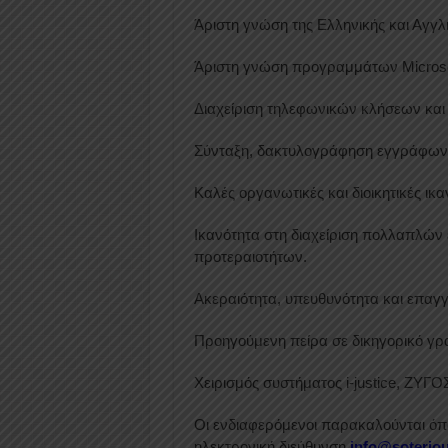
Άριστη γνώση της Ελληνικής και Αγγ
Άριστη γνώση προγραμμάτων Microsoft 
Διαχείριση τηλεφωνικών κλήσεων και 
Σύνταξη, δακτυλογράφηση εγγράφων,
Καλές οργανωτικές και διοικητικές ικα
Ικανότητα στη διαχείριση πολλαπλών
προτεραιοτήτων.
Ακεραιότητα, υπευθυνότητα και επαγγ
Προηγούμενη πείρα σε δικηγορικό γρ
Χειρισμός συστήματος i-justice, ΖΥΓΟ
Οι ενδιαφερόμενοι παρακαλούνται ό
ηλεκτρονική διεύθυνση
info@soteriou