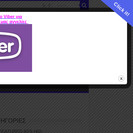
Click it!
ο Viber για
 μας αγγελίες
ME
FEATURED ADS
ΤΙΜΕΣ
Terms
ΤΗΓΟΡΙΕΣ
FEATURED ADS
(41)