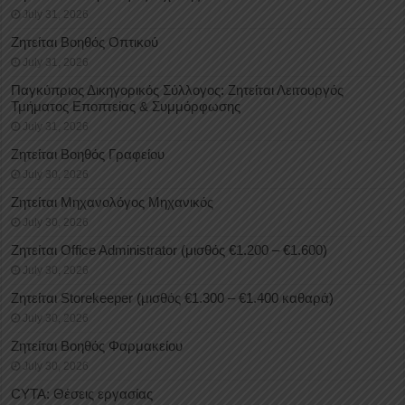
July 31, 2026
Ζητείται Βοηθός Οπτικού
July 31, 2026
Παγκύπριος Δικηγορικός Σύλλογος: Ζητείται Λειτουργός
Τμήματος Εποπτείας & Συμμόρφωσης
July 31, 2026
Ζητείται Βοηθός Γραφείου
July 30, 2026
Ζητείται Μηχανολόγος Μηχανικός
July 30, 2026
Ζητείται Office Administrator (μισθός €1.200 – €1.600)
July 30, 2026
Ζητείται Storekeeper (μισθός €1.300 – €1.400 καθαρά)
July 30, 2026
Ζητείται Βοηθός Φαρμακείου
July 30, 2026
CYTA: Θέσεις εργασίας