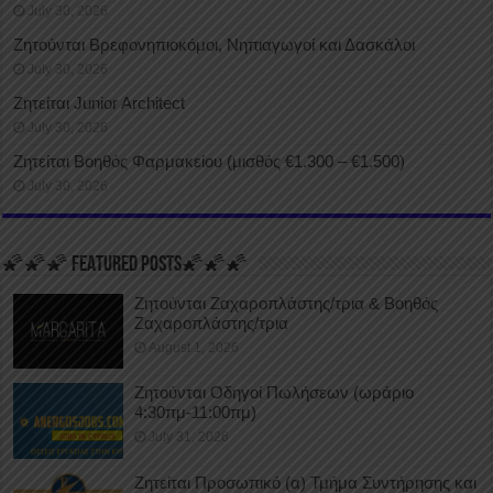
July 30, 2026
Ζητούνται Βρεφονηπιοκόμοι, Νηπιαγωγοί και Δασκάλοι
July 30, 2026
Ζητείται Junior Architect
July 30, 2026
Ζητείται Βοηθός Φαρμακείου (μισθός €1.300 – €1.500)
July 30, 2026
🌠🌠🌠 FEATURED POSTS🌠🌠🌠
Ζητούνται Ζαχαροπλάστης/τρια & Βοηθός
Ζαχαροπλάστης/τρια
August 1, 2026
Ζητούνται Οδηγοί Πωλήσεων (ωράριο
4:30πμ-11:00πμ)
July 31, 2026
Ζητείται Προσωπικό (α) Τμήμα Συντήρησης και