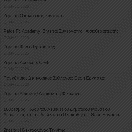
July 31, 2026
Ζητείται Οικονομικός Συντάκτης
July 31, 2026
Pafos Fc Academy: Ζητείται Συνεργάτης Φυσιοθεραπευτής
July 31, 2026
Ζητείται Φυσιοθεραπευτής
July 31, 2026
Ζητείται Accounts Clerk
July 31, 2026
Παγκύπριος Δικηγορικός Σύλλογος: Θέση Εργασίας
July 31, 2026
Ζητείται Δάκαλος/ Δασκάλα ή Φιλόλογος
July 31, 2026
Σύνδεσμος Φίλων του Λεβέντειου Δημοτικού Μουσείου
Λευκωσίας και της Λεβέντειου Πινακοθήκης: Θέση Εργασίας
July 31, 2026
Ζητείται Ηλεκτρολόγος Τεχνίτης