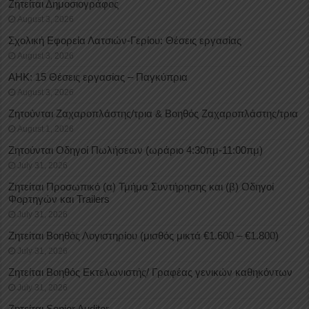
Ζητείται Δημοσιογράφος
August 3, 2026
Σχολική Εφορεία Λατσιών-Γερίου: Θέσεις εργασίας
August 3, 2026
ΑΗΚ: 15 Θέσεις εργασίας – Παγκύπρια
August 3, 2026
Ζητούνται Ζαχαροπλάστης/τρια & Βοηθός Ζαχαροπλάστης/τρια
August 1, 2026
Ζητούνται Οδηγοί Πωλήσεων (ωράριο 4:30πμ-11:00πμ)
July 31, 2026
Ζητείται Προσωπικό (α) Τμήμα Συντήρησης και (β) Οδηγοί
Φορτηγών και Trailers
July 31, 2026
Ζητείται Βοηθός Λογιστηρίου (μισθός μικτά €1.600 – €1.800)
July 31, 2026
Ζητείται Βοηθός Εκτελωνιστής/ Γραφέας γενικών καθηκόντων
July 31, 2026
Ζητείται Senior Auditor