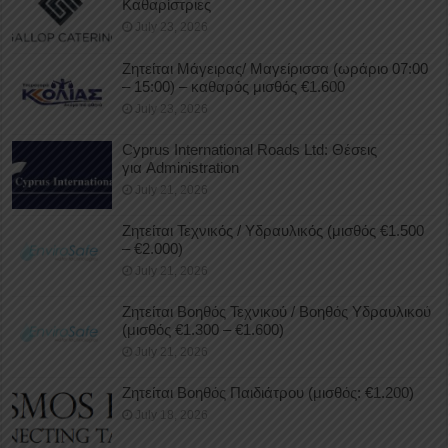
Καθαρίστριες
July 23, 2026
Ζητείται Μάγειρας/ Μαγείρισσα (ωράριο 07:00
– 15:00) – καθαρός μισθός €1.600
July 23, 2026
Cyprus International Roads Ltd: Θέσεις
για Administration
July 21, 2026
Ζητείται Τεχνικός / Υδραυλικός (μισθός €1.500
– €2.000)
July 21, 2026
Ζητείται Βοηθός Τεχνικού / Βοηθός Υδραυλικού
(μισθός €1.300 – €1.600)
July 21, 2026
Ζητείται Βοηθός Παιδιάτρου (μισθός: €1.200)
July 18, 2026