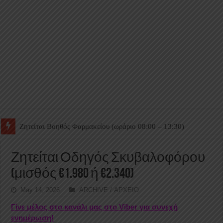
Ζητείται Βοηθός Θαλάμου
Ζητείται Οδηγός Σκυβαλοφόρου
(μισθός €1.980 ή €2.340)
May 14, 2026
ARCHIVE / ΑΡΧΕΙΟ
Γίνε μέλος στο κανάλι μας στο Viber για συνεχή
ενημέρωση!