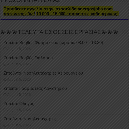
ΠΡΟΣΘΗΚΗ ΑΓΓΕΛΙΑΣ
Προσθέστε αγγελία στην ιστοσελίδα anergosjobs.com
πατώντας εδώ!
10.000 - 15.000 επισκέπτες καθημερινώς!
💫💫💫ΤΕΛΕΥΤΑΙΕΣ ΘΕΣΕΙΣ ΕΡΓΑΣΙΑΣ 💫💫💫
Ζητείται Βοηθός Φαρμακείου (ωράριο 08:00 – 13:30)
August 5, 2026
Ζητείται Βοηθός Θαλάμου
August 5, 2026
Ζητούνται Νοσηλευτές/τριες Χειρουργείου
August 5, 2026
Ζητείται Γραμματέας Λογιστηρίου
August 5, 2026
Ζητείται Οδηγός
August 5, 2026
Ζητούνται Νοσηλευτές/τριες
August 5, 2026