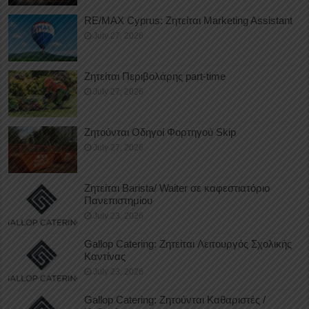
RE/MAX Cyprus: Ζητείται Marketing Assistant
July 27, 2026
Ζητείται Περιβολάρης part-time
July 27, 2026
Ζητούνται Οδηγοί Φορτηγού Skip
July 27, 2026
Ζητείται Barista/ Waiter σε καφεστιατόριο
Πανεπιστημίου
July 23, 2026
Gallop Catering: Ζητείται Λειτουργός Σχολικής
Καντίνας
July 23, 2026
Gallop Catering: Ζητούνται Καθαριστές /