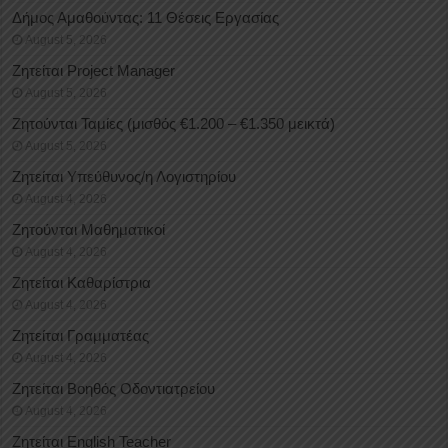
Δήμος Αμαθούντας: 11 Θέσεις Εργασίας
August 5, 2026
Ζητείται Project Manager
August 5, 2026
Ζητούνται Ταμίες (μισθός €1.200 – €1.350 μεικτά)
August 5, 2026
Ζητείται Υπεύθυνος/η Λογιστηρίου
August 4, 2026
Ζητούνται Μαθηματικοί
August 4, 2026
Ζητείται Καθαρίστρια
August 4, 2026
Ζητείται Γραμματέας
August 4, 2026
Ζητείται Βοηθός Οδοντιατρείου
August 4, 2026
Ζητείται English Teacher