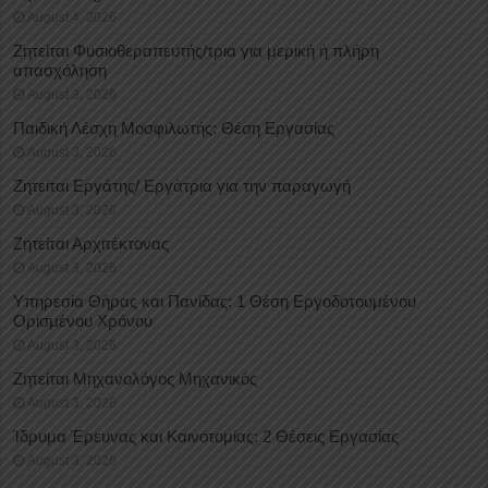
August 4, 2026
Ζητείται Φυσιοθεραπευτής/τρια για μερική ή πλήρη
απασχόληση
August 3, 2026
Παιδική Λέσχη Μοσφιλωτής: Θέση Εργασίας
August 3, 2026
Ζητείται Εργάτης/ Εργάτρια για την παραγωγή
August 3, 2026
Ζητείται Αρχιτέκτονας
August 3, 2026
Υπηρεσία Θήρας και Πανίδας: 1 Θέση Eργοδοτουμένου
Oρισμένου Xρόνου
August 3, 2026
Ζητείται Μηχανολόγος Μηχανικός
August 3, 2026
Ίδρυμα Έρευνας και Καινοτομίας: 2 Θέσεις Εργασίας
August 3, 2026