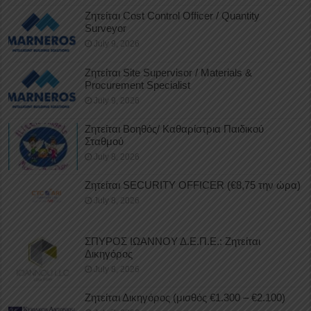
Ζητείται Cost Control Officer / Quantity
Surveyor
July 9, 2026
Ζητείται Site Supervisor / Materials &
Procurement Specialist
July 9, 2026
Ζητείται Βοηθός/ Καθαρίστρια Παιδικού
Σταθμού
July 8, 2026
Ζητείται SECURITY OFFICER (€8,75 την ώρα)
July 8, 2026
ΣΠΥΡΟΣ ΙΩΑΝΝΟΥ Δ.Ε.Π.Ε.: Ζητείται
Δικηγόρος
July 8, 2026
Ζητείται Δικηγόρος (μισθός €1.300 – €2.100)