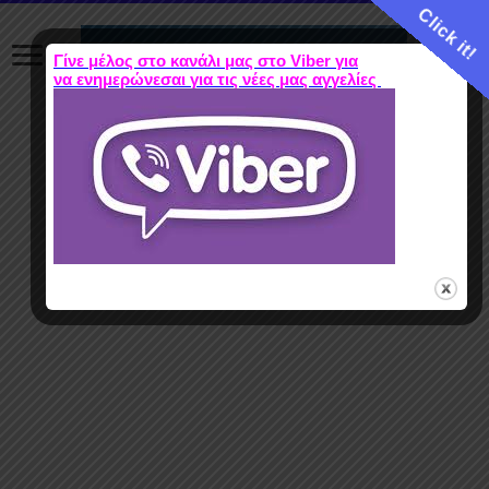
Click it!
Γίνε μέλος στο κανάλι μας στο Viber για
να ενημερώνεσαι για τις νέες μας αγγελίες