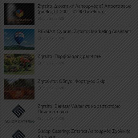
Ζητείται Διοικητική Λειτουργός εξ Αποστάσεως
(μισθός €1.200 – €1.600 καθαρά)
July 27, 2026
RE/MAX Cyprus: Ζητείται Marketing Assistant
July 27, 2026
Ζητείται Περιβολάρης part-time
July 27, 2026
Ζητούνται Οδηγοί Φορτηγού Skip
July 27, 2026
Ζητείται Barista/ Waiter σε καφεστιατόριο
Πανεπιστημίου
July 23, 2026
Gallop Catering: Ζητείται Λειτουργός Σχολικής
Καντίνας