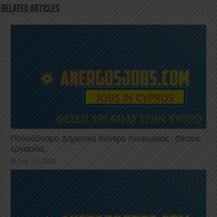
o
p
Related Articles
k
Πολυδύναμο Δημοτικό Κέντρο Λευκωσίας: Θέσεις
εργασίας
July 22, 2026