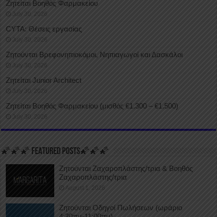
Ζητείται Βοηθός Φαρμακείου
July 30, 2026
CYTA: Θέσεις εργασίας
July 30, 2026
Ζητούνται Βρεφονηπιοκόμοι, Νηπιαγωγοί και Δασκάλοι
July 30, 2026
Ζητείται Junior Architect
July 30, 2026
Ζητείται Βοηθός Φαρμακείου (μισθός €1.300 – €1.500)
July 30, 2026
🌠🌠🌠 FEATURED POSTS🌠🌠🌠
Ζητούνται Ζαχαροπλάστης/τρια & Βοηθός
Ζαχαροπλάστης/τρια
August 1, 2026
Ζητούνται Οδηγοί Πωλήσεων (ωράριο
4:30πμ-11:00πμ)