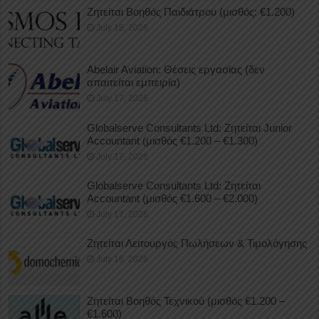
Ζητείται Βοηθός Παιδιάτρου (μισθός: €1.200)
July 18, 2026
Abelair Aviation: Θέσεις εργασίας (δεν
απαιτείται εμπειρία)
July 17, 2026
Globalserve Consultants Ltd: Ζητείται Junior
Accountant (μισθός €1.200 – €1.300)
July 17, 2026
Globalserve Consultants Ltd: Ζητείται
Accountant (μισθός €1.600 – €2.000)
July 17, 2026
Ζητείται Λειτουργός Πωλήσεων & Τιμολόγησης
July 16, 2026
Ζητείται Βοηθός Τεχνικού (μισθός €1.200 –
€1.600)