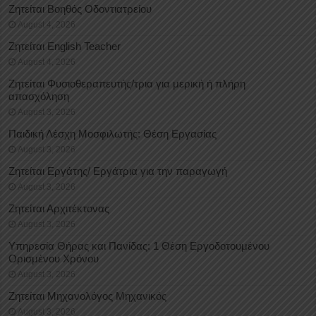
Ζητείται Βοηθός Οδοντιατρείου
August 4, 2026
Ζητείται English Teacher
August 4, 2026
Ζητείται Φυσιοθεραπευτής/τρια για μερική ή πλήρη
απασχόληση
August 3, 2026
Παιδική Λέσχη Μοσφιλωτής: Θέση Εργασίας
August 3, 2026
Ζητείται Εργάτης/ Εργάτρια για την παραγωγή
August 3, 2026
Ζητείται Αρχιτέκτονας
August 3, 2026
Υπηρεσία Θήρας και Πανίδας: 1 Θέση Eργοδοτουμένου
Oρισμένου Xρόνου
August 3, 2026
Ζητείται Μηχανολόγος Μηχανικός
August 3, 2026