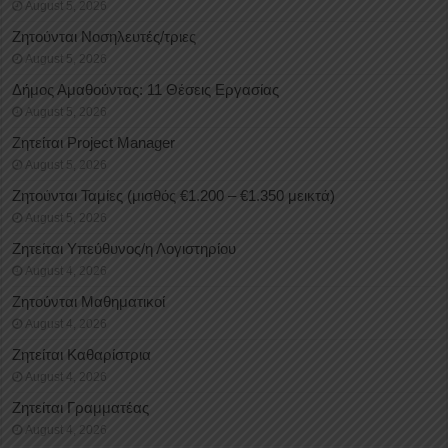
August 5, 2026
Ζητούνται Νοσηλευτές/τριες
August 5, 2026
Δήμος Αμαθούντας: 11 Θέσεις Εργασίας
August 5, 2026
Ζητείται Project Manager
August 5, 2026
Ζητούνται Ταμίες (μισθός €1.200 – €1.350 μεικτά)
August 5, 2026
Ζητείται Υπεύθυνος/η Λογιστηρίου
August 4, 2026
Ζητούνται Μαθηματικοί
August 4, 2026
Ζητείται Καθαρίστρια
August 4, 2026
Ζητείται Γραμματέας
August 4, 2026