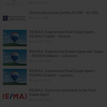
July 8, 2026
Ζητείται Δικηγόρος (μισθός €1.300 – €2.100)
July 7, 2026
RE/MAX: Experienced Real Estate Agent –
RE/MAX Capital – Nicosia
June 29, 2026
RE/MAX: Experienced Estate Agent with Salary
– RE/MAX Alliance – Limassol
June 29, 2026
RE/MAX: Experienced Real Estate Agent –
RE/MAX Experts – Larnaca
June 29, 2026
RE/MAX: Ζητούνται Assistants to the Real
Estate Agent
June 29, 2026