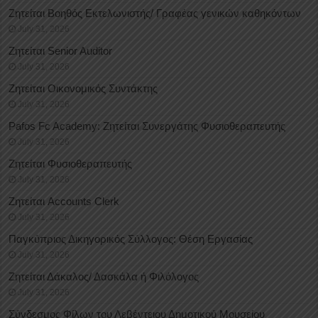
Ζητείται Βοηθός Εκτελωνιστής/ Γραφέας γενικών καθηκόντων
July 31, 2026
Ζητείται Senior Auditor
July 31, 2026
Ζητείται Οικονομικός Συντάκτης
July 31, 2026
Pafos Fc Academy: Ζητείται Συνεργάτης Φυσιοθεραπευτής
July 31, 2026
Ζητείται Φυσιοθεραπευτής
July 31, 2026
Ζητείται Accounts Clerk
July 31, 2026
Παγκύπριος Δικηγορικός Σύλλογος: Θέση Εργασίας
July 31, 2026
Ζητείται Δάκαλος/ Δασκάλα ή Φιλόλογος
July 31, 2026
Σύνδεσμος Φίλων του Λεβέντειου Δημοτικού Μουσείου