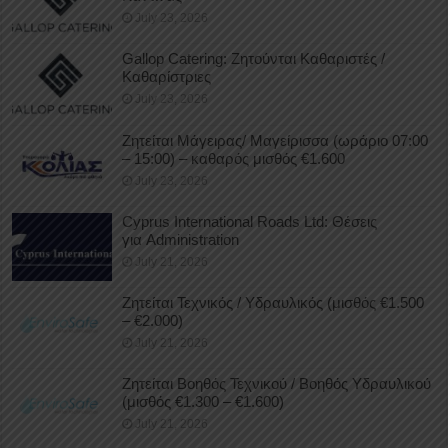
July 23, 2026
Gallop Catering: Ζητούνται Καθαριστές /
Καθαρίστριες
July 23, 2026
Ζητείται Μάγειρας/ Μαγείρισσα (ωράριο 07:00
– 15:00) – καθαρός μισθός €1.600
July 23, 2026
Cyprus International Roads Ltd: Θέσεις
για Administration
July 21, 2026
Ζητείται Τεχνικός / Υδραυλικός (μισθός €1.500
– €2.000)
July 21, 2026
Ζητείται Βοηθός Τεχνικού / Βοηθός Υδραυλικού
(μισθός €1.300 – €1.600)
July 21, 2026