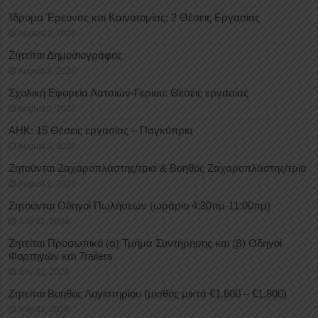
Ίδρυμα Έρευνας και Καινοτομίας: 2 Θέσεις Εργασίας
August 3, 2026
Ζητείται Δημοσιογράφος
August 3, 2026
Σχολική Εφορεία Λατσιών-Γερίου: Θέσεις εργασίας
August 3, 2026
ΑΗΚ: 15 Θέσεις εργασίας – Παγκύπρια
August 3, 2026
Ζητούνται Ζαχαροπλάστης/τρια & Βοηθός Ζαχαροπλάστης/τρια
August 1, 2026
Ζητούνται Οδηγοί Πωλήσεων (ωράριο 4:30πμ-11:00πμ)
July 31, 2026
Ζητείται Προσωπικό (α) Τμήμα Συντήρησης και (β) Οδηγοί
Φορτηγών και Trailers
July 31, 2026
Ζητείται Βοηθός Λογιστηρίου (μισθός μικτά €1.600 – €1.800)
July 31, 2026