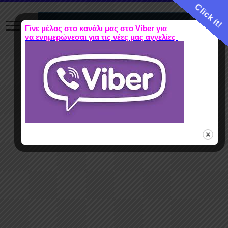
Click it!
Γίνε μέλος στο κανάλι μας στο Viber για
να ενημερώνεσαι για τις νέες μας αγγελίες