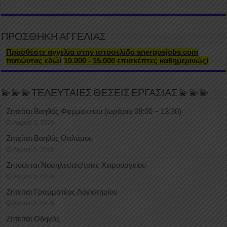
ΠΡΟΣΘΗΚΗ ΑΓΓΕΛΙΑΣ
Προσθέστε αγγελία στην ιστοσελίδα anergosjobs.com
πατώντας εδώ!
10.000 - 15.000 επισκέπτες καθημερινώς!
💫💫💫ΤΕΛΕΥΤΑΙΕΣ ΘΕΣΕΙΣ ΕΡΓΑΣΙΑΣ 💫💫💫
Ζητείται Βοηθός Φαρμακείου (ωράριο 08:00 – 13:30)
August 5, 2026
Ζητείται Βοηθός Θαλάμου
August 5, 2026
Ζητούνται Νοσηλευτές/τριες Χειρουργείου
August 5, 2026
Ζητείται Γραμματέας Λογιστηρίου
August 5, 2026
Ζητείται Οδηγός